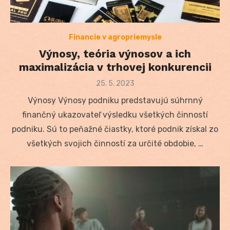
Financie v agropriemysle
Výnosy, teória výnosov a ich
maximalizácia v trhovej konkurencii
Posted
25. 5. 2023
on
Výnosy Výnosy podniku predstavujú súhrnný
finančný ukazovateľ výsledku všetkých činností
podniku. Sú to peňažné čiastky, ktoré podnik získal zo
všetkých svojich činností za určité obdobie, …