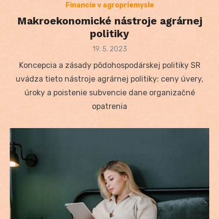
Financie v agropriemysle
Makroekonomické nástroje agrárnej
politiky
Posted
19. 5. 2023
on
Koncepcia a zásady pôdohospodárskej politiky SR
uvádza tieto nástroje agrárnej politiky: ceny úvery,
úroky a poistenie subvencie dane organizačné
opatrenia