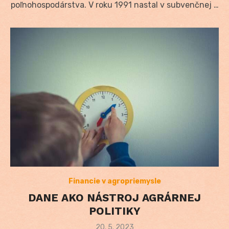
poľnohospodárstva. V roku 1991 nastal v subvenčnej …
Financie v agropriemysle
DANE AKO NÁSTROJ AGRÁRNEJ
POLITIKY
Posted
20. 5. 2023