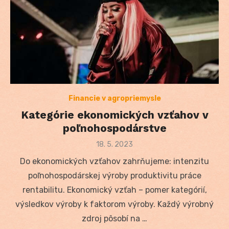
Financie v agropriemysle
Kategórie ekonomických vzťahov v
poľnohospodárstve
Posted
18. 5. 2023
on
Do ekonomických vzťahov zahrňujeme: intenzitu
poľnohospodárskej výroby produktivitu práce
rentabilitu. Ekonomický vzťah – pomer kategórií,
výsledkov výroby k faktorom výroby. Každý výrobný
zdroj pôsobí na …