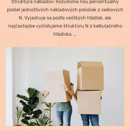
Štruktúra nákladov: Rozumime ňou percentuálny
podiel jednotlivých nákladových položiek z celkových
N. Vyjadruje sa podľa veštkých hľadísk, ale
najčastejšie vyčísľujeme štruktúru N z kalkulačného
hľadiska. …