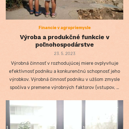
Financie v agropriemysle
Výroba a produkčné funkcie v
poľnohospodárstve
Posted
23. 5. 2023
on
Výrobná činnosť v rozhodujúcej miere ovplyvňuje
efektívnosť podniku a konkurenčnú schopnosť jeho
výrobkov. Výrobná činnosť podniku v užšom zmysle
spočíva v premene výrobných faktorov (vstupov, …