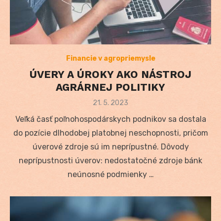
Financie v agropriemysle
ÚVERY A ÚROKY AKO NÁSTROJ
AGRÁRNEJ POLITIKY
Posted
21. 5. 2023
on
Veľká časť poľnohospodárskych podnikov sa dostala
do pozície dlhodobej platobnej neschopnosti, pričom
úverové zdroje sú im neprípustné. Dôvody
neprípustnosti úverov: nedostatočné zdroje bánk
neúnosné podmienky …