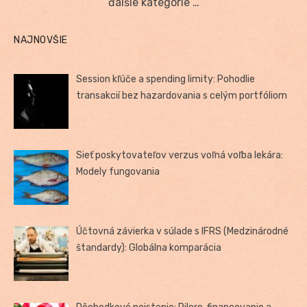
ďalšie kategórie …
NAJNOVŠIE
Session kľúče a spending limity: Pohodlie
transakcií bez hazardovania s celým portfóliom
Sieť poskytovateľov verzus voľná voľba lekára:
Modely fungovania
Účtovná závierka v súlade s IFRS (Medzinárodné
štandardy): Globálna komparácia