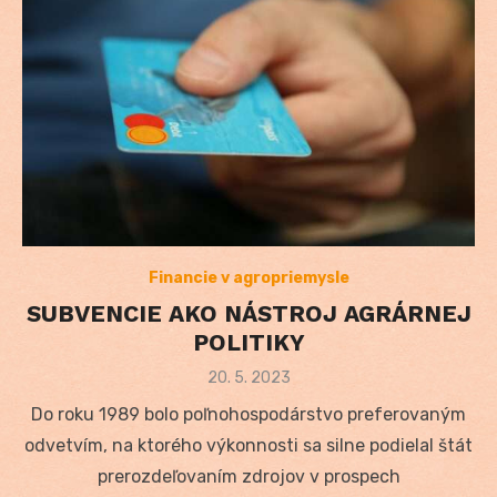
Financie v agropriemysle
SUBVENCIE AKO NÁSTROJ AGRÁRNEJ
POLITIKY
Posted
20. 5. 2023
on
Do roku 1989 bolo poľnohospodárstvo preferovaným
odvetvím, na ktorého výkonnosti sa silne podielal štát
prerozdeľovaním zdrojov v prospech