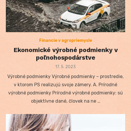
Financie v agropriemysle
Ekonomické výrobné podmienky v
poľnohospodárstve
Posted
17. 5. 2023
on
Výrobné podmienky Výrobné podmienky – prostredie,
v ktorom PS realizujú svoje zámery. A. Prírodné
výrobné podmienky Prírodné výrobné podmienky: sú
objektívne dané, človek na ne …