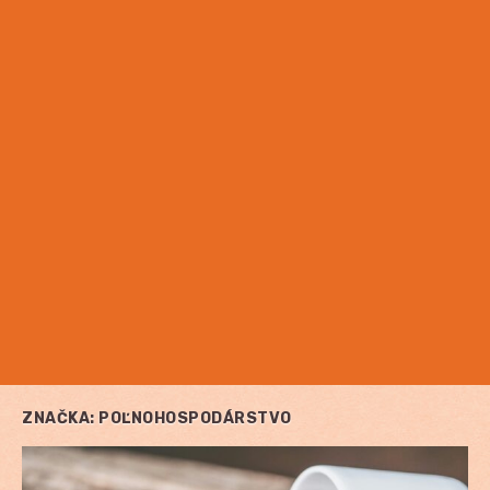
ZNAČKA:
POĽNOHOSPODÁRSTVO