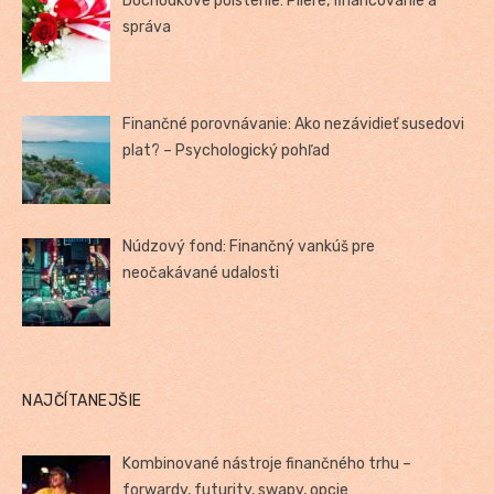
Dôchodkové poistenie: Pilere, financovanie a
správa
Finančné porovnávanie: Ako nezávidieť susedovi
plat? – Psychologický pohľad
Núdzový fond: Finančný vankúš pre
neočakávané udalosti
NAJČÍTANEJŠIE
Kombinované nástroje finančného trhu –
forwardy, futurity, swapy, opcie