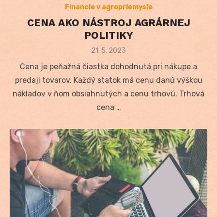
Financie v agropriemysle
CENA AKO NÁSTROJ AGRÁRNEJ
POLITIKY
Posted
21. 5. 2023
on
Cena je peňažná čiastka dohodnutá pri nákupe a
predaji tovarov. Každý statok má cenu danú výškou
nákladov v ňom obsiahnutých a cenu trhovú. Trhová
cena …