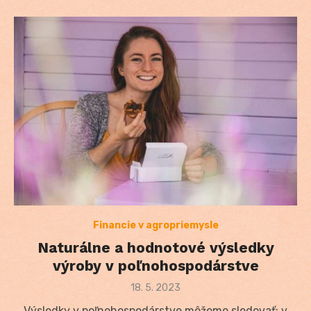
Financie v agropriemysle
Naturálne a hodnotové výsledky
výroby v poľnohospodárstve
Posted
18. 5. 2023
on
Výsledky v poľnohospodárstve môžeme sledovať: v