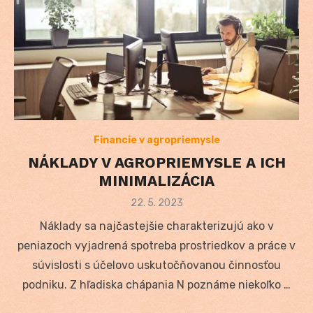
Financie v agropriemysle
NÁKLADY V AGROPRIEMYSLE A ICH
MINIMALIZÁCIA
Posted
22. 5. 2023
on
Náklady sa najčastejšie charakterizujú ako v
peniazoch vyjadrená spotreba prostriedkov a práce v
súvislosti s účelovo uskutočňovanou činnosťou
podniku. Z hľadiska chápania N poznáme niekoľko …