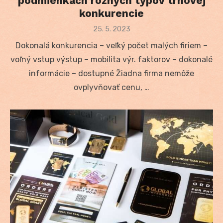
podmienkach rôznych typov trhovej
konkurencie
Posted
25. 5. 2023
on
Dokonalá konkurencia – veľký počet malých firiem –
voľný vstup výstup – mobilita výr. faktorov – dokonalé
informácie – dostupné Žiadna firma nemôže
ovplyvňovať cenu, …