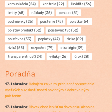
komunikácia
(24)
kontrola
(22)
likvidita
(36)
limity
(68)
náklady
(36)
peniaze
(81)
podmienky
(26)
poistenie
(75)
poistka
(54)
poistný produkt
(52)
poisťovníctvo
(52)
poisťovňa
(53)
poplatky
(47)
riziko
(89)
riziká
(55)
rozpočet
(79)
stratégia
(39)
transparentnosť
(24)
výluky
(26)
úrok
(28)
Poradňa
17. februára
:
Ďakujem za veľmi prehľadné vysvetlenie
všetkých súvislostí medzi povinným a dobrovoľným
poistením......
17. februára
:
Človek chce len ísť na dovolenku alebo na