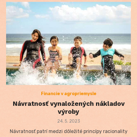
Financie v agropriemysle
Návratnosť vynaložených nákladov
výroby
Posted
24. 5. 2023
on
Návratnosť patrí medzi dôležité princípy racionality