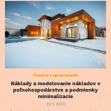
Financie v agropriemysle
Náklady a modelovanie nákladov v
poľnohospodárstve a podmienky
minimalizacie
Posted
22. 5. 2023
on