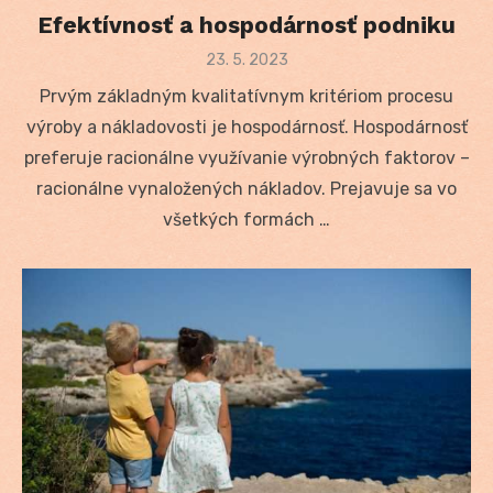
Efektívnosť a hospodárnosť podniku
Posted
23. 5. 2023
on
Prvým základným kvalitatívnym kritériom procesu
výroby a nákladovosti je hospodárnosť. Hospodárnosť
preferuje racionálne využívanie výrobných faktorov –
racionálne vynaložených nákladov. Prejavuje sa vo
všetkých formách …