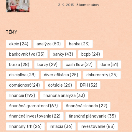
3. 9. 2015
6 komentárov
TÉMY
akcie
(24)
analýza
(50)
banka
(33)
bankovníctvo
(33)
banky
(43)
bcpb
(24)
burza
(28)
burzy
(29)
cash flow
(27)
dane
(51)
disciplína
(28)
diverzifikácia
(25)
dokumenty
(25)
domácnosť
(24)
dotácie
(26)
DPH
(32)
financie
(192)
finančná analýza
(33)
finančná gramotnosť
(67)
finančná sloboda
(22)
finančné investovanie
(22)
finančné plánovanie
(35)
finančný trh
(26)
inflácia
(36)
investovanie
(83)