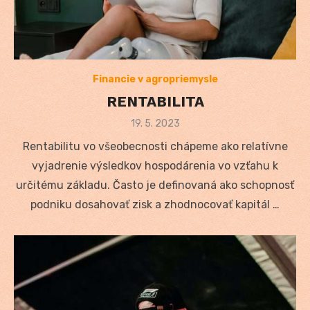
Financie v agropriemysle
RENTABILITA
Posted
19. 5. 2023
on
Rentabilitu vo všeobecnosti chápeme ako relatívne
vyjadrenie výsledkov hospodárenia vo vzťahu k
určitému základu. Často je definovaná ako schopnosť
podniku dosahovať zisk a zhodnocovať kapitál …