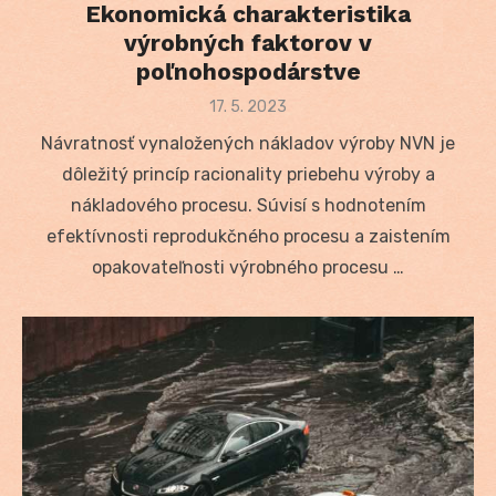
Ekonomická charakteristika
výrobných faktorov v
poľnohospodárstve
Posted
17. 5. 2023
on
Návratnosť vynaložených nákladov výroby NVN je
dôležitý princíp racionality priebehu výroby a
nákladového procesu. Súvisí s hodnotením
efektívnosti reprodukčného procesu a zaistením
opakovateľnosti výrobného procesu …