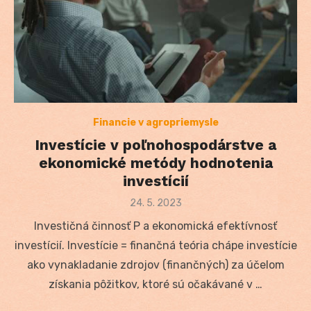
Financie v agropriemysle
Investície v poľnohospodárstve a
ekonomické metódy hodnotenia
investícií
Posted
24. 5. 2023
on
Investičná činnosť P a ekonomická efektívnosť
investícií. Investície = finančná teória chápe investície
ako vynakladanie zdrojov (finančných) za účelom
získania pôžitkov, ktoré sú očakávané v …