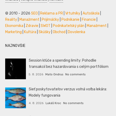
© 2010 - 2026
SEO
|
Reklama a PR
|
Vrtuľníky
|
Autoškola
|
Reality
|
Manažment
|
Prijímáčky
|
Podnikanie
|
Financie
|
Ekonomika
|
Zdravie
|
SWOT
|
Podnikateľský plán
|
Manažment
|
Marketing
|
Kultúra
|
Skúšky
|
Obchod
|
Dovolenka
NAJNOVŠIE
Session kľúče a spending limity: Pohodlie
transakcií bez hazardovania s celým portfóliom
5. 8. 2026
Mato Ondrus
No comments
Sieť poskytovateľov verzus voľná voľba lekára:
Modely fungovania
4. 8. 2026
Lukáš Kroc
No comments