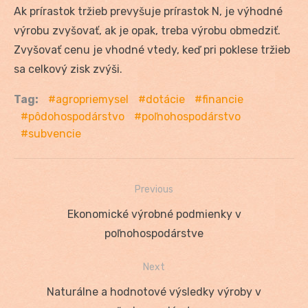
Ak prírastok tržieb prevyšuje prírastok N, je výhodné
výrobu zvyšovať, ak je opak, treba výrobu obmedziť.
Zvyšovať cenu je vhodné vtedy, keď pri poklese tržieb
sa celkový zisk zvýši.
Tag:
agropriemysel
dotácie
financie
pôdohospodárstvo
poľnohospodárstvo
subvencie
Previous
Navigácia
Previous
Ekonomické výrobné podmienky v
v
post:
poľnohospodárstve
článku
Next
Next
Naturálne a hodnotové výsledky výroby v