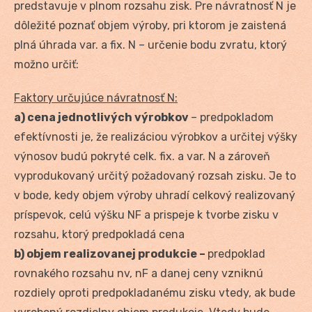
predstavuje v plnom rozsahu zisk. Pre návratnosť N je
dôležité poznať objem výroby, pri ktorom je zaistená
plná úhrada var. a fix. N – určenie bodu zvratu, ktorý
možno určiť:
Faktory určujúce návratnosť N:
a) cena jednotlivých výrobkov
– predpokladom
efektívnosti je, že realizáciou výrobkov a určitej výšky
výnosov budú pokryté celk. fix. a var. N a zároveň
vyprodukovaný určitý požadovaný rozsah zisku. Je to
v bode, kedy objem výroby uhradí celkový realizovaný
príspevok, celú výšku NF a prispeje k tvorbe zisku v
rozsahu, ktorý predpokladá cena
b) objem realizovanej produkcie –
predpoklad
rovnakého rozsahu nv, nF a danej ceny vzniknú
rozdiely oproti predpokladanému zisku vtedy, ak bude