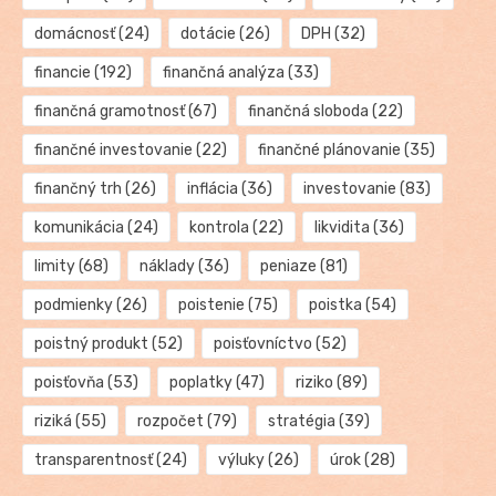
domácnosť
(24)
dotácie
(26)
DPH
(32)
financie
(192)
finančná analýza
(33)
finančná gramotnosť
(67)
finančná sloboda
(22)
finančné investovanie
(22)
finančné plánovanie
(35)
finančný trh
(26)
inflácia
(36)
investovanie
(83)
komunikácia
(24)
kontrola
(22)
likvidita
(36)
limity
(68)
náklady
(36)
peniaze
(81)
podmienky
(26)
poistenie
(75)
poistka
(54)
poistný produkt
(52)
poisťovníctvo
(52)
poisťovňa
(53)
poplatky
(47)
riziko
(89)
riziká
(55)
rozpočet
(79)
stratégia
(39)
transparentnosť
(24)
výluky
(26)
úrok
(28)