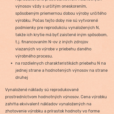
výnosov vždy s určitým oneskorením,
spôsobeným priemernou dobou výroby určitého
výrobku. Počas tejto doby nie sú vytvorené
podmienky pre reprodukciu vynaložených N,
takže ich krytie má byť zaistené iným spôsobom,
t.j. financovaním N-ov z iných zdrojov
viazaných vo výrobe v priebehu daného
výrobného procesu.
na rozdielnych charakteristikách priebehu N na
jednej strane a hodnotených výnosov na strane
druhej
Vynaložené náklady sú reprodukované
prostredníctvom hodnotných výnosov. Cena výrobku
zahŕňa ekvivalent nákladov vynaložených na
zhotovenie výrobku a prírastok hodnoty vo forme