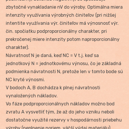
zbytočné vynakladanie nV do výroby. Optimálna miera
intenzity využívania výrobných činiteľov (pri nižšej
intentite využívania výr. činiteľov má výnosnosť výr.
čin. spočiatku podproporcionálny charakter, pri
prekročenej miere intenzity potom naproporcionálny
charakter).
Návratnosť N je daná, keď NC = V t.j. keď sa
jednotkový N = jednotkovému výnosu, čo je základná
podmienka návratnosti N, pretože len v tomto bode sú
NC kryté výnosmi.
V bodoch A, B dochádza k plnej návratnosti
vynaložených nákladov.
Vo fáze podproporcionálnych nákladov možno bod
zvratu A vysvetliť tým, že až do jeho vzniku neboli
dostatočne využité rezervy v hospodárnosti priebehu
výroby (neplnenie noriem, väčší výdaj materiálu).