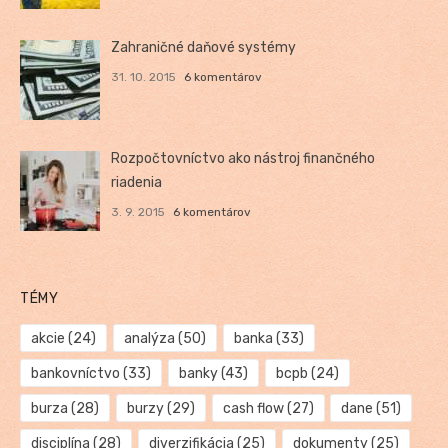
Zahraničné daňové systémy
31. 10. 2015
6 komentárov
Rozpočtovníctvo ako nástroj finančného
riadenia
3. 9. 2015
6 komentárov
TÉMY
akcie
(24)
analýza
(50)
banka
(33)
bankovníctvo
(33)
banky
(43)
bcpb
(24)
burza
(28)
burzy
(29)
cash flow
(27)
dane
(51)
disciplína
(28)
diverzifikácia
(25)
dokumenty
(25)