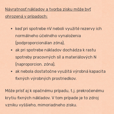
Návratnosť nákladov a tvorba zisku môže byť
ohrozená v prípadoch:
keď pri spotrebe nV neboli využité rezervy ich
normálneho účelného vynaloženia
(podproporcionálan zóna),
ak pri spotrebe nákladov dochádza k rastu
spotreby pracovných síl a materiálových N
(naproporcion. zóna),
ak nebola dostatočne využitá výrobná kapacita
fixných výrobných prostriedkov.
Môže prísť aj k opačnému prípadu, t.j. prekročenému
krytiu fixných nákladov. V tom prípade je to zdroj
vzniku vyššieho, mimoriadneho zisku.