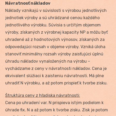
Návratnosť nákladov
Náklady vznikajú v súvislosti s výrobou jednotlivých
jednotiek výroby a sú uhrádzané cenou každého
jednotlivého výrobku. Súvisia s určitým objemom
výroby, získaných z výrobnej kapacity NP a môžu byť
uhradené až z hodnotových výnosov, získaných za
odpovedajúci rozsah v objeme výroby. Vzniká úloha
stanoviť minimálny rozsah výroby zaisťujúci úplnú
úhradu nákladov vynaložených na výrobu –
vychádzame z ceny v návratnosti nákladov. Cena je
ekvivalent slúžiaci k zaisteniu návratnosti. Má plne
uhradiť N výrobku, a až potom prispieť k tvorbe zisku.
Štruktúra ceny z hľadiska návratnosti:
Cena po uhradení var. N prispieva istým podielom k
úhrade fix. N a až potom k tvorbe zisku. Zisk je potom