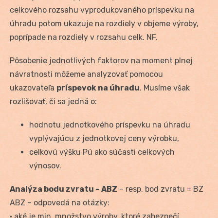
celkového rozsahu vyprodukovaného príspevku na
úhradu potom ukazuje na rozdiely v objeme výroby,
poprípade na rozdiely v rozsahu celk. NF.
Pôsobenie jednotlivých faktorov na moment plnej
návratnosti môžeme analyzovať pomocou
ukazovateľa
príspevok na úhradu
. Musíme však
rozlišovať, či sa jedná o:
hodnotu jednotkového príspevku na úhradu
vyplývajúcu z jednotkovej ceny výrobku,
celkovú výšku Pú ako súčasti celkových
výnosov.
Analýza bodu zvratu – ABZ
– resp. bod zvratu = BZ
ABZ – odpovedá na otázky:
• aké je min. množstvo výroby, ktoré zabezpečí