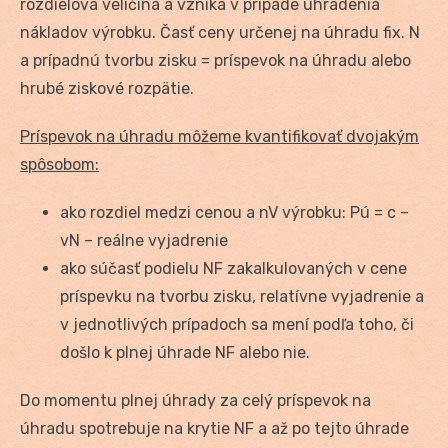
rozdielová veličina a vzniká v prípade uhradenia
nákladov výrobku. Časť ceny určenej na úhradu fix. N
a prípadnú tvorbu zisku = príspevok na úhradu alebo
hrubé ziskové rozpätie.
Príspevok na úhradu môžeme kvantifikovať dvojakým
spôsobom:
ako rozdiel medzi cenou a nV výrobku: Pú = c –
vN – reálne vyjadrenie
ako súčasť podielu NF zakalkulovaných v cene
príspevku na tvorbu zisku, relatívne vyjadrenie a
v jednotlivých prípadoch sa mení podľa toho, či
došlo k plnej úhrade NF alebo nie.
Do momentu plnej úhrady za celý príspevok na
úhradu spotrebuje na krytie NF a až po tejto úhrade