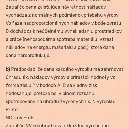
Zatiaľ čo cena zaisťujúca návratnosť nákladov
vychádza z normálnych podmienok priebehu výroby.
Vo fáze nadproporcionálnych nákladov v bode zvratu
B dochádza k neúčelnému vynakladaniu prostriedkov
a práce (nehospodárna spotreba materiálu, vzrast
nákladov na energiu, materiálu a pod.), ktoré daná
cena nereprodukuje.
b)
Predpoklad, že cena každého výrobku má zahrňovať
úhradu fix. nákladov výroby a prírastok hodnoty vo
forme zisku ? v bodoch A, B sa žiadny zisk
nedosahuje, pretože bol v plnom rozsahu
spotrebovaný na úhradu zvýšených fix. N výrobku.
Preto:
NC = nV + nF
Zatiaľ čo NV sú uhradzované každou vyrobenou