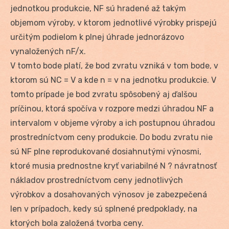
jednotkou produkcie, NF sú hradené až takým
objemom výroby, v ktorom jednotlivé výrobky prispejú
určitým podielom k plnej úhrade jednorázovo
vynaložených nF/x.
V tomto bode platí, že bod zvratu vzniká v tom bode, v
ktorom sú NC = V a kde n = v na jednotku produkcie. V
tomto prípade je bod zvratu spôsobený aj ďalšou
príčinou, ktorá spočíva v rozpore medzi úhradou NF a
intervalom v objeme výroby a ich postupnou úhradou
prostredníctvom ceny produkcie. Do bodu zvratu nie
sú NF plne reprodukované dosiahnutými výnosmi,
ktoré musia prednostne kryť variabilné N ? návratnosť
nákladov prostredníctvom ceny jednotlivých
výrobkov a dosahovaných výnosov je zabezpečená
len v prípadoch, kedy sú splnené predpoklady, na
ktorých bola založená tvorba ceny.