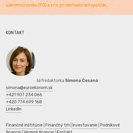
súkromnú osobu (FO) a s.r.o. pri obchodovaní opcií/de...
KONTAKT
šéfredaktorka
Simona Česaná
simona@euroekonom.sk
+421 907 234 066
+420 774 699 168
LinkedIn
Finančné inštitúcie
|
Finančný trh
|
Investovanie
|
Podnikové
financie
|
Verejné financie
|
Kontakt