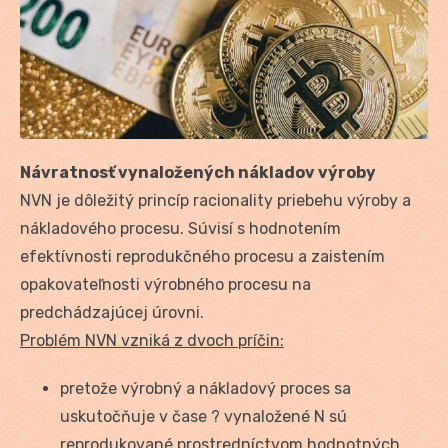
Návratnosť vynaložených nákladov výroby
NVN je dôležitý princíp racionality priebehu výroby a
nákladového procesu. Súvisí s hodnotením
efektívnosti reprodukčného procesu a zaistením
opakovateľnosti výrobného procesu na
predchádzajúcej úrovni.
Problém NVN vzniká z dvoch príčin:
pretože výrobný a nákladový proces sa
uskutočňuje v čase ? vynaložené N sú
reprodukované prostredníctvom hodnotných