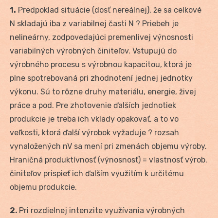
1.
Predpoklad situácie (dosť nereálnej), že sa celkové
N skladajú iba z variabilnej časti N ? Priebeh je
nelineárny, zodpovedajúci premenlivej výnosnosti
variabilných výrobných činiteľov. Vstupujú do
výrobného procesu s výrobnou kapacitou, ktorá je
plne spotrebovaná pri zhodnotení jednej jednotky
výkonu. Sú to rôzne druhy materiálu, energie, živej
práce a pod. Pre zhotovenie ďalších jednotiek
produkcie je treba ich vklady opakovať, a to vo
veľkosti, ktorá ďalší výrobok vyžaduje ? rozsah
vynaložených nV sa mení pri zmenách objemu výroby.
Hraničná produktívnosť (výnosnosť) = vlastnosť výrob.
činiteľov prispieť ich ďalším využitím k určitému
objemu produkcie.
2.
Pri rozdielnej intenzite využívania výrobných