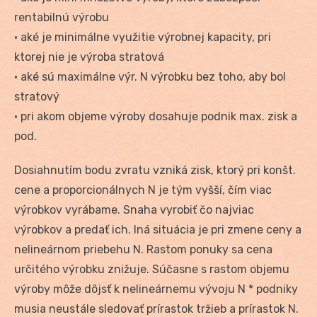
rentabilnú výrobu
• aké je minimálne využitie výrobnej kapacity, pri
ktorej nie je výroba stratová
• aké sú maximálne výr. N výrobku bez toho, aby bol
stratový
• pri akom objeme výroby dosahuje podnik max. zisk a
pod.
Dosiahnutím bodu zvratu vzniká zisk, ktorý pri konšt.
cene a proporcionálnych N je tým vyšší, čím viac
výrobkov vyrábame. Snaha vyrobiť čo najviac
výrobkov a predať ich. Iná situácia je pri zmene ceny a
nelineárnom priebehu N. Rastom ponuky sa cena
určitého výrobku znižuje. Súčasne s rastom objemu
výroby môže dôjsť k nelineárnemu vývoju N * podniky
musia neustále sledovať prírastok tržieb a prírastok N.