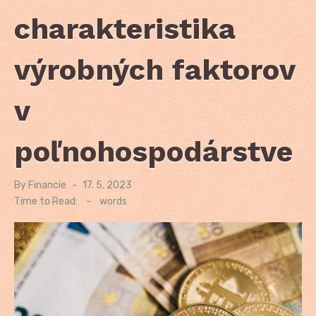
charakteristika
výrobných faktorov
v
poľnohospodárstve
By
Financie
Posted
17. 5. 2023
on
Time to Read:
-
words