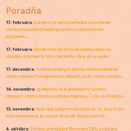
Poradňa
17. februára
:
Ďakujem za veľmi prehľadné vysvetlenie
všetkých súvislostí medzi povinným a dobrovoľným
poistením......
17. februára
:
Človek chce len ísť na dovolenku alebo na
služobku a namiesto toho rieši limity, zóny, dni a výluky....
17. decembra
:
Zrušenie priamych daní by mohlo znamenať
väčšiu závislosť na nepriamych daniach, čo by mohlo zasiahn...
14. novembra
:
<p>Martina, tu je jednoduchý vzorový
rozpočet, ktorý môžeš použiť ako inšpiráciu 👇</p> <p>Predsta...
13. novembra
:
Vaše rady boli pre mňa užitočné. To, že ju čítam
ešte neznamená, že chcem žiť na dlh. Kedysi som čít...
4. októbra
:
Stručný prehľad pre Slovensko (SR), zvlášť pre