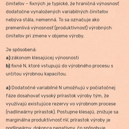
činiteľov – fixných je typické, že hraničná výnosnosť
dodatočne vynaložených variabilných činiteľov
nebýva stála, nemenná. To sa označuje ako
premenlivá výnosnosť (produktívnosť) výrobných
činiteľov pri zmene v objeme výroby.
Je spôsobená:
a)
zákonom klesajúcej výnosnosti
b)
fixné N, ktoré vstupujú do výrobného procesu s
určitou výrobnou kapacitou.
a)
Dodatočné variabilné N umožňujú v počiatočnej
fáze dosahovať vysoký prírastok výroby tým, že
využívajú existujúce rezervy vo výrobnom procese
(nadlineárny prírastok). Postupne klesajú, znižuje sa
marginálna produktívnosť nV, prírastok výroby je
podlineárny, dokonca negatívny, čo spôsobuje