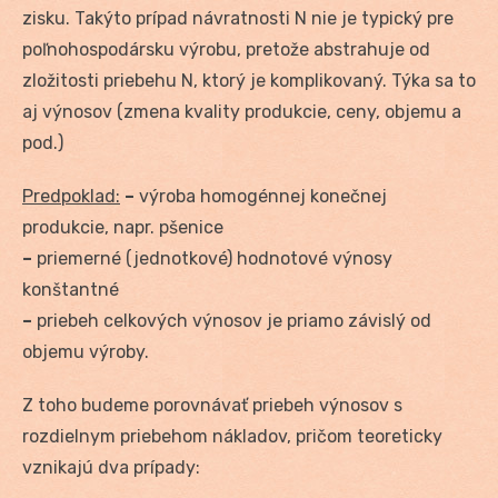
zisku. Takýto prípad návratnosti N nie je typický pre
poľnohospodársku výrobu, pretože abstrahuje od
zložitosti priebehu N, ktorý je komplikovaný. Týka sa to
aj výnosov (zmena kvality produkcie, ceny, objemu a
pod.)
Predpoklad:
–
výroba homogénnej konečnej
produkcie, napr. pšenice
–
priemerné (jednotkové) hodnotové výnosy
konštantné
–
priebeh celkových výnosov je priamo závislý od
objemu výroby.
Z toho budeme porovnávať priebeh výnosov s
rozdielnym priebehom nákladov, pričom teoreticky
vznikajú dva prípady: