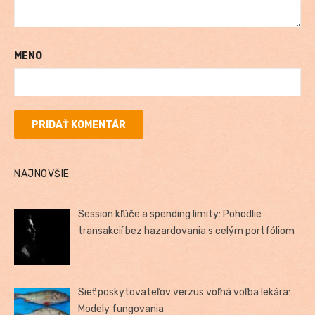
MENO
NAJNOVŠIE
Session kľúče a spending limity: Pohodlie
transakcií bez hazardovania s celým portfóliom
Sieť poskytovateľov verzus voľná voľba lekára:
Modely fungovania