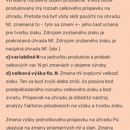
vyrobený rozdielny objem produkcie. Vtedy bude
produkovaný iný rozsah celkového príspevku na
úhradu. Pretože má byť vždy skôr použitý na úhradu
Nt, znamená to – tým sa zmení +- jeho časť určená
pre tvorbu zisku. Zdrojom zvýšeného zisku je
prekročená úhrada NF. Zdrojom zníženého zisku je
neúplná úhrada NF. (obr.)
c) variabilné N
na jednotku produkcie a priebeh
celkových var. N pri zmenách v objeme výroby.
d) celková výška fix. N
. Zmena nV ovplyvní veľkosť
zisku. Ten sa buď zvýši alebo zníži, čo posúva bod
predpokladaného rozsahu celkového zisku a bod
zvratu. Príspevok na úhradu je dôležitý nástroj
analýzy faktorov pôsobiacich na výšku a tvorbu zisku.
Zmena výšky jednotkového príspevku na úhradu Pú
ukazuje na zmeny priemerných nV a cien. Zmena