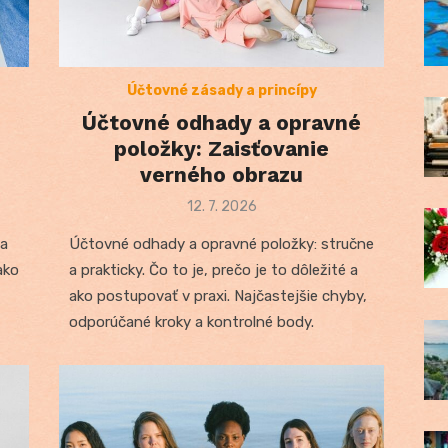
Účtovné zásady a princípy
Účtovné odhady a opravné
položky: Zaisťovanie
verného obrazu
Posted
12. 7. 2026
on
 a
Účtovné odhady a opravné položky: stručne
ako
a prakticky. Čo to je, prečo je to dôležité a
ako postupovať v praxi. Najčastejšie chyby,
odporúčané kroky a kontrolné body.