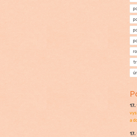
p
p
p
p
r
t
ú
P
17.
vys
a d
17.