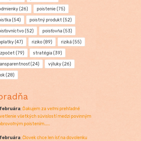
odmienky
(26)
poistenie
(75)
oistka
(54)
poistný produkt
(52)
oisťovníctvo
(52)
poisťovňa
(53)
oplatky
(47)
riziko
(89)
riziká
(55)
ozpočet
(79)
stratégia
(39)
ransparentnosť
(24)
výluky
(26)
rok
(28)
oradňa
 februára
:
Ďakujem za veľmi prehľadné
vetlenie všetkých súvislostí medzi povinným
obrovoľným poistením......
 februára
:
Človek chce len ísť na dovolenku