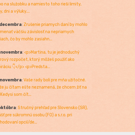
bo na služobku a namiesto toho rieši limity,
, dni a výluky....
 decembra
:
Zrušenie priamych daní by mohlo
menať väčšiu závislosť na nepriamych
iach, čo by mohlo zasiahn...
. novembra
:
<p>Martina, tu je jednoduchý
rový rozpočet, ktorý môžeš použiť ako
piráciu 👇</p> <p>Predsta...
 novembra
:
Vaše rady boli pre mňa užitočné.
 že ju čítam ešte neznamená, že chcem žiť na
 Kedysi som čít...
októbra
:
Stručný prehľad pre Slovensko (SR),
ášť pre súkromnú osobu (FO) a s.r.o. pri
hodovaní opcií/de...