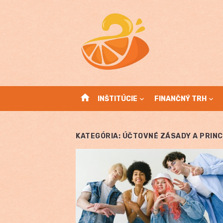
Skip
to
content
home
INŠTITÚCIE
FINANČNÝ TRH
KATEGÓRIA:
ÚČTOVNÉ ZÁSADY A PRINC