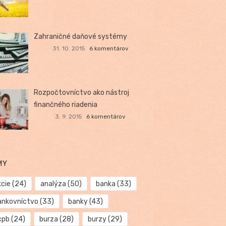
Zahraničné daňové systémy
31. 10. 2015
6 komentárov
Rozpočtovníctvo ako nástroj
finančného riadenia
3. 9. 2015
6 komentárov
MY
kcie
(24)
analýza
(50)
banka
(33)
ankovníctvo
(33)
banky
(43)
cpb
(24)
burza
(28)
burzy
(29)