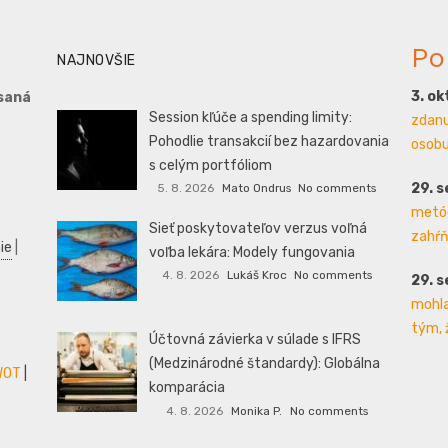
Po
NAJNOVŠIE
3. o
saná
Session kľúče a spending limity:
zdanu
Pohodlie transakcií bez hazardovania
osobu 
s celým portfóliom
29. 
5. 8. 2026
Mato Ondrus
No comments
metód
Sieť poskytovateľov verzus voľná
zahŕň
ie
|
voľba lekára: Modely fungovania
4. 8. 2026
Lukáš Kroc
No comments
29. 
mohla
tým, 
Účtovná závierka v súlade s IFRS
(Medzinárodné štandardy): Globálna
WOT
|
komparácia
4. 8. 2026
Monika P.
No comments