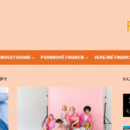
INVESTOVANIE
PODNIKOVÉ FINANCIE
VEREJNÉ FINANC
ÍPY
NA