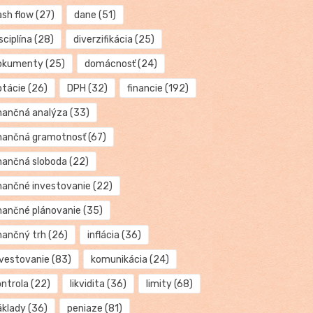
ash flow
(27)
dane
(51)
sciplína
(28)
diverzifikácia
(25)
okumenty
(25)
domácnosť
(24)
otácie
(26)
DPH
(32)
financie
(192)
inančná analýza
(33)
inančná gramotnosť
(67)
inančná sloboda
(22)
inančné investovanie
(22)
inančné plánovanie
(35)
inančný trh
(26)
inflácia
(36)
nvestovanie
(83)
komunikácia
(24)
ontrola
(22)
likvidita
(36)
limity
(68)
áklady
(36)
peniaze
(81)