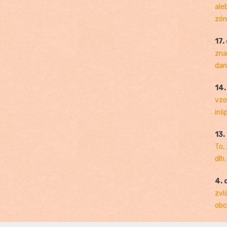
ale
zóny
17.
zna
dan
14
vzo
inš
13.
To,
dlh.
4. 
zvl
obc