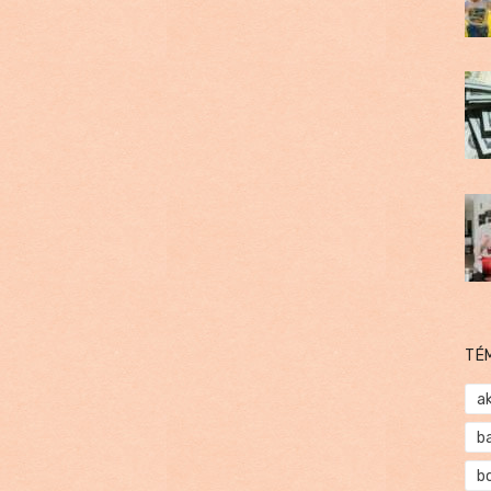
TÉ
a
b
b