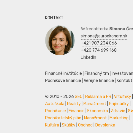
KONTAKT
šéfredaktorka
Simona Če
simona@euroekonom.sk
+421 907 234 066
+420 774 699 168
LinkedIn
Finančné inštitúcie
|
Finančný trh
|
Investovan
Podnikové financie
|
Verejné financie
|
Kontakt
© 2010 - 2026
SEO
|
Reklama a PR
|
Vrtuľníky
|
Autoškola
|
Reality
|
Manažment
|
Prijímáčky
|
Podnikanie
|
Financie
|
Ekonomika
|
Zdravie
|
S
Podnikateľský plán
|
Manažment
|
Marketing
|
Kultúra
|
Skúšky
|
Obchod
|
Dovolenka