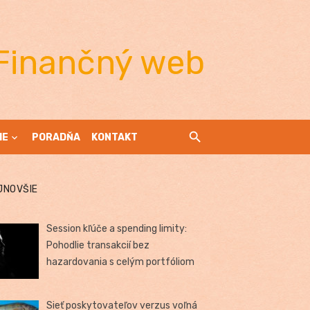
Finančný web
IE
PORADŇA
KONTAKT
JNOVŠIE
Session kľúče a spending limity:
Pohodlie transakcií bez
hazardovania s celým portfóliom
Sieť poskytovateľov verzus voľná