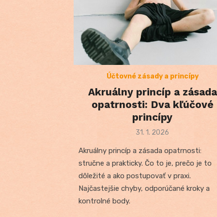
Účtovné zásady a princípy
Akruálny princíp a zásada
opatrnosti: Dva kľúčové
princípy
Posted
31. 1. 2026
on
Akruálny princíp a zásada opatrnosti:
stručne a prakticky. Čo to je, prečo je to
dôležité a ako postupovať v praxi.
Najčastejšie chyby, odporúčané kroky a
kontrolné body.