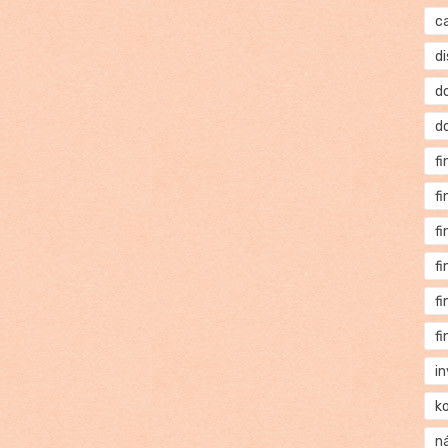
c
di
d
d
f
f
f
f
f
f
i
k
n