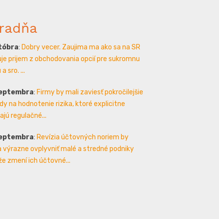
radňa
któbra
:
Dobry vecer. Zaujima ma ako sa na SR
je prijem z obchodovania opcií pre sukromnu
a sro. ...
septembra
:
Firmy by mali zaviesť pokročilejšie
y na hodnotenie rizika, ktoré explicitne
ajú regulačné...
septembra
:
Revízia účtovných noriem by
 výrazne ovplyvniť malé a stredné podniky
že zmení ich účtovné...