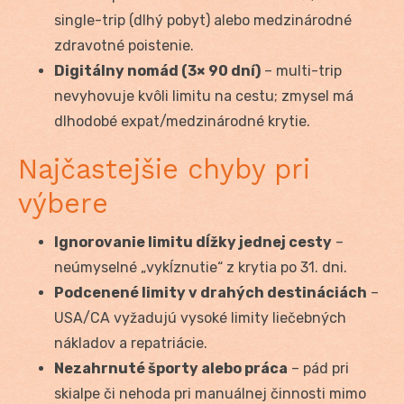
single-trip (dlhý pobyt) alebo medzinárodné
zdravotné poistenie.
Digitálny nomád (3× 90 dní)
– multi-trip
nevyhovuje kvôli limitu na cestu; zmysel má
dlhodobé expat/medzinárodné krytie.
Najčastejšie chyby pri
výbere
Ignorovanie limitu dĺžky jednej cesty
–
neúmyselné „vykĺznutie“ z krytia po 31. dni.
Podcenené limity v drahých destináciách
–
USA/CA vyžadujú vysoké limity liečebných
nákladov a repatriácie.
Nezahrnuté športy alebo práca
– pád pri
skialpe či nehoda pri manuálnej činnosti mimo