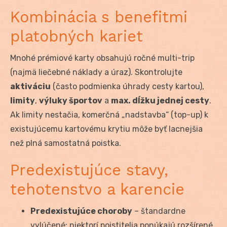
Kombinácia s benefitmi
platobných kariet
Mnohé prémiové karty obsahujú ročné multi-trip
(najmä liečebné náklady a úraz). Skontrolujte
aktiváciu
(často podmienka úhrady cesty kartou),
limity
,
výluky športov
a
max. dĺžku jednej cesty
.
Ak limity nestačia, komerčná „nadstavba“ (top-up) k
existujúcemu kartovému krytiu môže byť lacnejšia
než plná samostatná poistka.
Predexistujúce stavy,
tehotenstvo a karencie
Predexistujúce choroby
– štandardne
vylúčené; niektorí poistitelia ponúkajú rozšírené