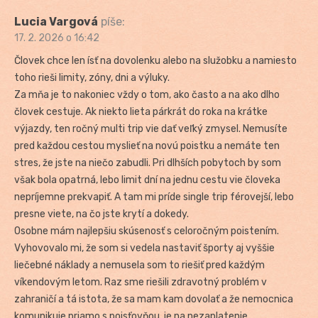
Lucia Vargová
píše:
17. 2. 2026 o 16:42
Človek chce len ísť na dovolenku alebo na služobku a namiesto
toho rieši limity, zóny, dni a výluky.
Za mňa je to nakoniec vždy o tom, ako často a na ako dlho
človek cestuje. Ak niekto lieta párkrát do roka na krátke
výjazdy, ten ročný multi trip vie dať veľký zmysel. Nemusíte
pred každou cestou myslieť na novú poistku a nemáte ten
stres, že jste na niečo zabudli. Pri dlhších pobytoch by som
však bola opatrná, lebo limit dní na jednu cestu vie človeka
nepríjemne prekvapiť. A tam mi príde single trip férovejší, lebo
presne viete, na čo jste krytí a dokedy.
Osobne mám najlepšiu skúsenosť s celoročným poistením.
Vyhovovalo mi, že som si vedela nastaviť športy aj vyššie
liečebné náklady a nemusela som to riešiť pred každým
víkendovým letom. Raz sme riešili zdravotný problém v
zahraničí a tá istota, že sa mam kam dovolať a že nemocnica
komunikuje priamo s poisťovňou, je na nezaplatenie.