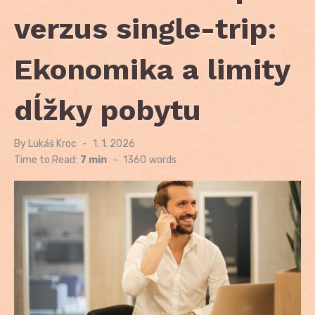
verzus single-trip:
Ekonomika a limity
dĺžky pobytu
By
Lukáš Kroc
Posted
1. 1. 2026
on
Time to Read:
7 min
-
1360
words