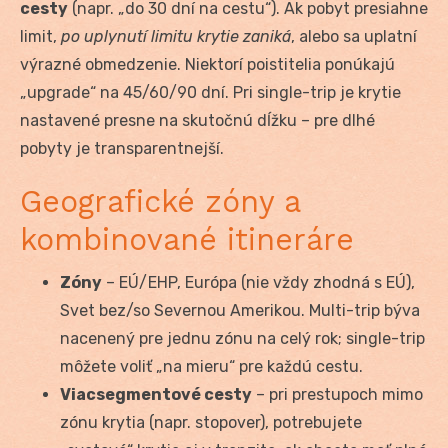
cesty
(napr. „do 30 dní na cestu“). Ak pobyt presiahne
limit,
po uplynutí limitu krytie zaniká
, alebo sa uplatní
výrazné obmedzenie. Niektorí poistitelia ponúkajú
„upgrade“ na 45/60/90 dní. Pri single-trip je krytie
nastavené presne na skutočnú dĺžku – pre dlhé
pobyty je transparentnejší.
Geografické zóny a
kombinované itineráre
Zóny
– EÚ/EHP, Európa (nie vždy zhodná s EÚ),
Svet bez/so Severnou Amerikou. Multi-trip býva
nacenený pre jednu zónu na celý rok; single-trip
môžete voliť „na mieru“ pre každú cestu.
Viacsegmentové cesty
– pri prestupoch mimo
zónu krytia (napr. stopover), potrebujete