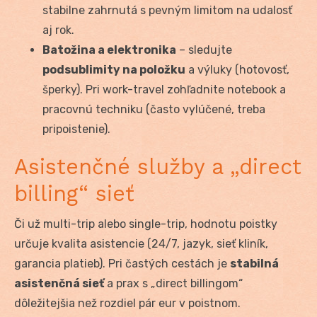
stabilne zahrnutá s pevným limitom na udalosť
aj rok.
Batožina a elektronika
– sledujte
podsublimity na položku
a výluky (hotovosť,
šperky). Pri work-travel zohľadnite notebook a
pracovnú techniku (často vylúčené, treba
pripoistenie).
Asistenčné služby a „direct
billing“ sieť
Či už multi-trip alebo single-trip, hodnotu poistky
určuje kvalita asistencie (24/7, jazyk, sieť kliník,
garancia platieb). Pri častých cestách je
stabilná
asistenčná sieť
a prax s „direct billingom“
dôležitejšia než rozdiel pár eur v poistnom.