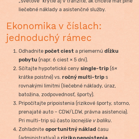
„svetové“ krytie aj v tranzite, ak chcete mať plné
liečebné náklady a asistenčné služby.
Ekonomika v číslach:
jednoduchý rámec
Odhadnite
počet ciest
a priemernú
dĺžku
pobytu
(napr. 6 ciest × 5 dní).
Sčítajte hypotetické ceny
single-trip
(6×
krátke poistné) vs.
ročný multi-trip
s
rovnakými limitmi (liečebné náklady, úraz,
batožina, zodpovednosť, športy).
Pripočítajte pripoistenia (rizikové športy, storno,
prenajaté auto – CDW/LDW, právna asistencia).
Pri multi-trip sú často
lacnejšie v balíku
.
Zohľadnite
oportunitný náklad
času
(administratíva) a
riziko nepoistenia