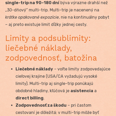
single-trip na 90–180 dní
býva výrazne drahší než
„30-dňový“ multi-trip. Multi-trip je nacenený na
krátke opakované expozície
, nie na kontinuálny pobyt
– aj preto existuje limit dĺžky jednej cesty.
Limity a podsublimity:
liečebné náklady,
zodpovednosť, batožina
Liečebné náklady
– voľte limity zodpovedajúce
cieľovej krajine (USA/CA vyžadujú vysoké
limity). Multi-trip aj single-trip ponúkajú
obdobné hladiny, kľúčová je
asistencia
a
direct billing
.
Zodpovednosť za škodu
– pri častom
cestovaní je dôležitá; v multi-trip môže byť