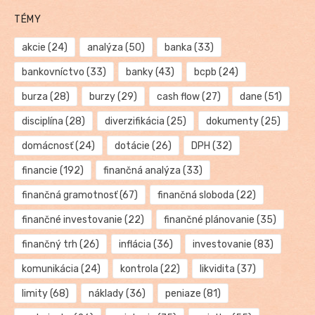
TÉMY
akcie
(24)
analýza
(50)
banka
(33)
bankovníctvo
(33)
banky
(43)
bcpb
(24)
burza
(28)
burzy
(29)
cash flow
(27)
dane
(51)
disciplína
(28)
diverzifikácia
(25)
dokumenty
(25)
domácnosť
(24)
dotácie
(26)
DPH
(32)
financie
(192)
finančná analýza
(33)
finančná gramotnosť
(67)
finančná sloboda
(22)
finančné investovanie
(22)
finančné plánovanie
(35)
finančný trh
(26)
inflácia
(36)
investovanie
(83)
komunikácia
(24)
kontrola
(22)
likvidita
(37)
limity
(68)
náklady
(36)
peniaze
(81)