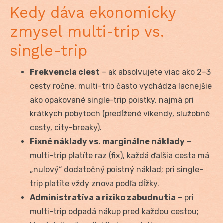
Kedy dáva ekonomicky
zmysel multi-trip vs.
single-trip
Frekvencia ciest
– ak absolvujete viac ako 2–3
cesty ročne, multi-trip často vychádza lacnejšie
ako opakované single-trip poistky, najmä pri
krátkych pobytoch (predĺžené víkendy, služobné
cesty, city-breaky).
Fixné náklady vs. marginálne náklady
–
multi-trip platíte raz (fix), každá ďalšia cesta má
„nulový“ dodatočný poistný náklad; pri single-
trip platíte vždy znova podľa dĺžky.
Administratíva a riziko zabudnutia
– pri
multi-trip odpadá nákup pred každou cestou;