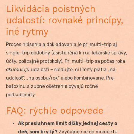
Likvidácia poistných
udalostí: rovnaké princípy,
iné rytmy
Proces hlásenia a dokladovania je pri multi-trip aj
single-trip obdobný (asistenčná linka, lekárske správy,
účty, policajné protokoly). Pri multi-trip sa počas roka
akumulujú
udalosti – sledujte, či limity platia „na
udalosť“, „na osobu/rok“ alebo kombinovane. Pre
batožinu a zubné ošetrenie bývajú ročné
podsublimity.
FAQ: rýchle odpovede
Ak presiahnem limit dĺžky jednej cesty o
deň, som krytý?
Zvyčajne nie od momentu