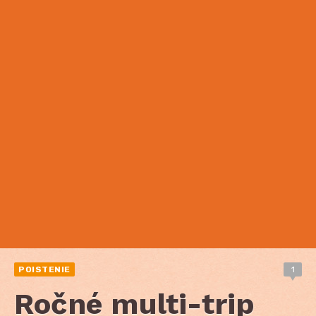
POISTENIE
1
Ročné multi-trip