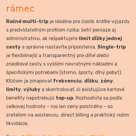
rámec
Ročné multi-trip
je ideálne pre
časté, krátke
výjazdy
s predvídateľným profilom rizika: šetrí peniaze aj
administratívu, ak rešpektujete
limit dĺžky jednej
cesty
a správne nastavíte pripoistenia.
Single-trip
je flexibilnejší a transparentný pre
dlhé alebo
zriedkavé
cesty s vyššími nevratnými nákladmi a
špecifickými potrebami (storno, športy, dlhý pobyt).
Kľúčom je zmapovať
frekvenciu
,
dĺžku
,
zóny
,
limity
,
výluky
a skontrolovať, či existujúce kartové
benefity nepotrebujú
top-up
. Rozhodnite sa podľa
celkovej hodnoty – nie len ceny poistného – so
zreteľom na asistenciu, direct billing a praktický režim
likvidácie.