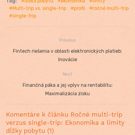
Tag:
dĺžka pobytu
ekonomika
limity
Multi-trip vs. single-trip
profil
ročné multi-trip
single-trip
Previous
Navigácia
Previous
Fintech riešenia v oblasti elektronických platieb:
v
post:
Inovácie
článku
Next
Next
Finančná páka a jej vplyv na rentabilitu:
post:
Maximalizácia zisku
Komentáre k článku Ročné multi-trip
verzus single-trip: Ekonomika a limity
dĺžky pobytu (1)