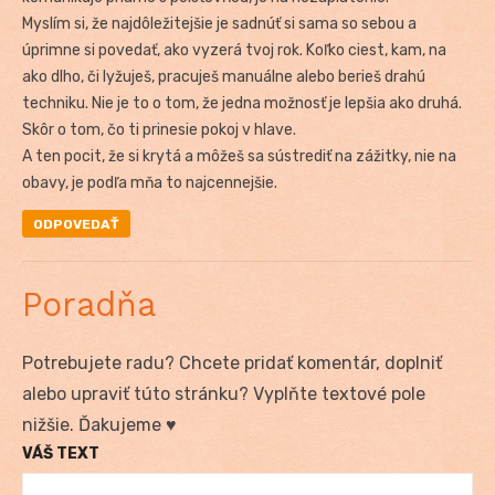
Myslím si, že najdôležitejšie je sadnúť si sama so sebou a
úprimne si povedať, ako vyzerá tvoj rok. Koľko ciest, kam, na
ako dlho, či lyžuješ, pracuješ manuálne alebo berieš drahú
techniku. Nie je to o tom, že jedna možnosť je lepšia ako druhá.
Skôr o tom, čo ti prinesie pokoj v hlave.
A ten pocit, že si krytá a môžeš sa sústrediť na zážitky, nie na
obavy, je podľa mňa to najcennejšie.
ODPOVEDAŤ
Poradňa
Potrebujete radu? Chcete pridať komentár, doplniť
alebo upraviť túto stránku? Vyplňte textové pole
nižšie. Ďakujeme ♥
VÁŠ TEXT