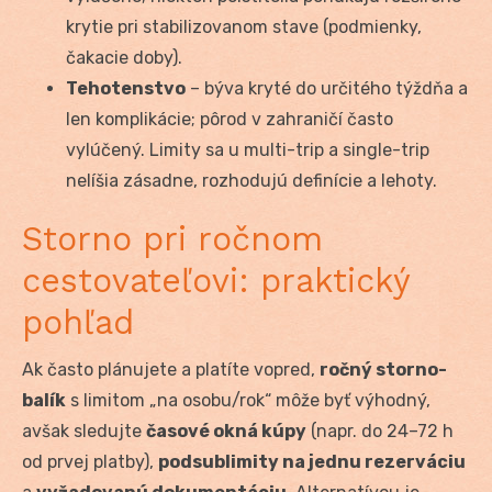
krytie pri stabilizovanom stave (podmienky,
čakacie doby).
Tehotenstvo
– býva kryté do určitého týždňa a
len komplikácie; pôrod v zahraničí často
vylúčený. Limity sa u multi-trip a single-trip
nelíšia zásadne, rozhodujú definície a lehoty.
Storno pri ročnom
cestovateľovi: praktický
pohľad
Ak často plánujete a platíte vopred,
ročný storno-
balík
s limitom „na osobu/rok“ môže byť výhodný,
avšak sledujte
časové okná kúpy
(napr. do 24–72 h
od prvej platby),
podsublimity na jednu rezerváciu