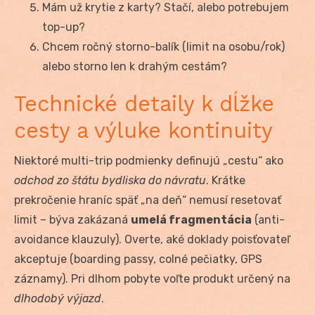
Mám už krytie z karty? Stačí, alebo potrebujem
top-up?
Chcem ročný storno-balík (limit na osobu/rok)
alebo storno len k drahým cestám?
Technické detaily k dĺžke
cesty a výluke kontinuity
Niektoré multi-trip podmienky definujú „cestu“ ako
odchod zo štátu bydliska do návratu
. Krátke
prekročenie hraníc späť „na deň“ nemusí resetovať
limit – býva zakázaná
umelá fragmentácia
(anti-
avoidance klauzuly). Overte, aké doklady poisťovateľ
akceptuje (boarding passy, colné pečiatky, GPS
záznamy). Pri dlhom pobyte voľte produkt určený na
dlhodobý výjazd
.