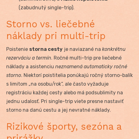
(zabudnutý single-trip).
Storno vs. liečebné
náklady pri multi-trip
Poistenie
storna cesty
je naviazané na
konkrétnu
rezerváciu a termín
. Ročné multi-trip pre liečebné
náklady a asistenciu
neznamená automaticky ročné
storno
. Niektorí poistitelia ponúkajú ročný storno-balík
s limitom „na osobu/rok“, ale často vyžaduje
registráciu každej cesty alebo má podsublimity na
jednu udalosť. Pri single-trip viete presne nastaviť
storno na danú cestu a jej nevratné náklady.
Rizikové športy, sezóna a
prirážky