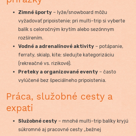
Zimné športy
– lyže/snowboard môžu
vyžadovať pripoistenie; pri multi-trip si vyberte
balík s celoročným krytím alebo sezónnym
rozšírením.
Vodné a adrenalínové aktivity
– potápanie,
ferraty, skialp, kite; sledujte kategorizáciu
(rekreačné vs. rizikové).
Preteky a organizované eventy
– často
vylúčené bez špeciálneho pripoistenia.
Práca, služobné cesty a
expati
Služobné cesty
– mnohé multi-trip balíky kryjú
súkromné aj pracovné cesty „bežnej