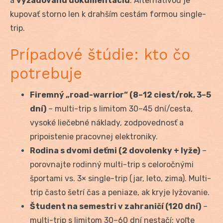
a
vyžadovanú dokumentáciu
. Alternatívou je
kupovať storno len k drahším cestám formou single-
trip.
Prípadové štúdie: kto čo
potrebuje
Firemný „road-warrior“ (8–12 ciest/rok, 3–5
dní)
– multi-trip s limitom 30–45 dní/cesta,
vysoké liečebné náklady, zodpovednosť a
pripoistenie pracovnej elektroniky.
Rodina s dvomi deťmi (2 dovolenky + lyže)
–
porovnajte rodinný multi-trip s celoročnými
športami vs. 3× single-trip (jar, leto, zima). Multi-
trip často šetrí čas a peniaze, ak kryje lyžovanie.
Študent na semestri v zahraničí (120 dní)
–
multi-trip s limitom 30–60 dní nestačí; voľte