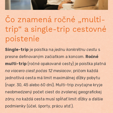
Čo znamená ročné „multi-
trip“ a single-trip cestovné
poistenie
Single-trip
je poistka na
jednu konkrétnu cestu
s
presne definovaným začiatkom a koncom.
Ročné
multi-trip
(ročné opakované cesty) je poistka platná
na viacero ciest počas 12 mesiacov
, pričom každá
jednotlivá cesta má limit maximálnej dĺžky pobytu
(napr. 30, 45 alebo 60 dní). Multi-trip zvyčajne kryje
neobmedzený počet ciest do zvolenej geografickej
zóny, no každá cesta musí spĺňať limit dĺžky a ďalšie
podmienky (účel, športy, prácu atď.).