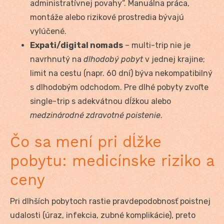
administratívnej povahy“. Manuálna práca,
montáže alebo rizikové prostredia bývajú
vylúčené.
Expati/digital nomads
– multi-trip nie je
navrhnutý na
dlhodobý pobyt
v jednej krajine;
limit na cestu (napr. 60 dní) býva nekompatibilný
s dlhodobým odchodom. Pre dlhé pobyty zvoľte
single-trip s adekvátnou dĺžkou alebo
medzinárodné zdravotné poistenie
.
Čo sa mení pri dĺžke
pobytu: medicínske riziko a
ceny
Pri dlhších pobytoch rastie pravdepodobnosť poistnej
udalosti (úraz, infekcia, zubné komplikácie), preto