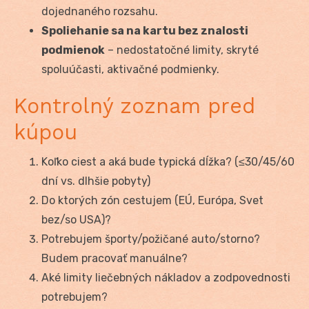
dojednaného rozsahu.
Spoliehanie sa na kartu bez znalosti
podmienok
– nedostatočné limity, skryté
spoluúčasti, aktivačné podmienky.
Kontrolný zoznam pred
kúpou
Koľko ciest a aká bude typická dĺžka? (≤30/45/60
dní vs. dlhšie pobyty)
Do ktorých zón cestujem (EÚ, Európa, Svet
bez/so USA)?
Potrebujem športy/požičané auto/storno?
Budem pracovať manuálne?
Aké limity liečebných nákladov a zodpovednosti
potrebujem?