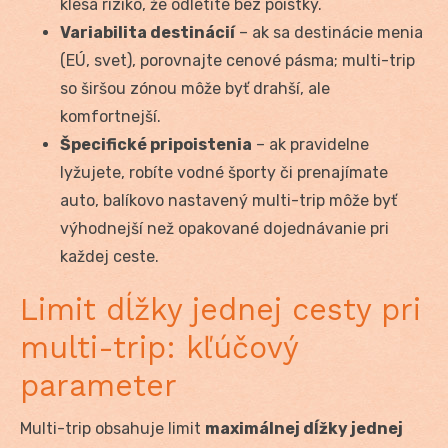
klesá riziko, že odletíte bez poistky.
Variabilita destinácií
– ak sa destinácie menia
(EÚ, svet), porovnajte cenové pásma; multi-trip
so širšou zónou môže byť drahší, ale
komfortnejší.
Špecifické pripoistenia
– ak pravidelne
lyžujete, robíte vodné športy či prenajímate
auto, balíkovo nastavený multi-trip môže byť
výhodnejší než opakované dojednávanie pri
každej ceste.
Limit dĺžky jednej cesty pri
multi-trip: kľúčový
parameter
Multi-trip obsahuje limit
maximálnej dĺžky jednej