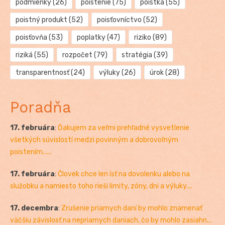
podmienky
(26)
poistenie
(75)
poistka
(55)
poistný produkt
(52)
poisťovníctvo
(52)
poisťovňa
(53)
poplatky
(47)
riziko
(89)
riziká
(55)
rozpočet
(79)
stratégia
(39)
transparentnosť
(24)
výluky
(26)
úrok
(28)
Poradňa
17. februára
:
Ďakujem za veľmi prehľadné vysvetlenie
všetkých súvislostí medzi povinným a dobrovoľným
poistením......
17. februára
:
Človek chce len ísť na dovolenku alebo na
služobku a namiesto toho rieši limity, zóny, dni a výluky....
17. decembra
:
Zrušenie priamych daní by mohlo znamenať
väčšiu závislosť na nepriamych daniach, čo by mohlo zasiahn...