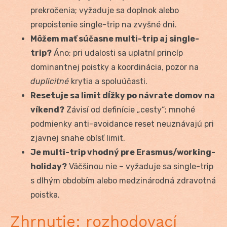
prekročenia; vyžaduje sa doplnok alebo
prepoistenie single-trip na zvyšné dni.
Môžem mať súčasne multi-trip aj single-
trip?
Áno; pri udalosti sa uplatní princíp
dominantnej poistky a koordinácia, pozor na
duplicitné
krytia a spoluúčasti.
Resetuje sa limit dĺžky po návrate domov na
víkend?
Závisí od definície „cesty“; mnohé
podmienky anti-avoidance reset neuznávajú pri
zjavnej snahe obísť limit.
Je multi-trip vhodný pre Erasmus/working-
holiday?
Väčšinou nie – vyžaduje sa single-trip
s dlhým obdobím alebo medzinárodná zdravotná
poistka.
Zhrnutie: rozhodovací