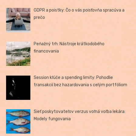
GDPR a poistky: Čo o vás poisťovňa spracúva a
prečo
Peňažný trh: Nástroje krátkodobého
financovania
Session kľúče a spending limity: Pohodlie
transakcií bez hazardovania s celým portfóliom
Sieť poskytovateľov verzus voľná voľba lekára:
Modely fungovania