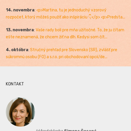
14. novembra
:
<p>Martina, tu je jednoduchý vzorový
rozpočet, ktorý môžeš použiť ako inšpiráciu 👇</p> <p>Predsta...
13. novembra
:
Vaše rady boli pre mňa užitočné. To, že ju čítam
ešte neznamená, že chcem žiť na dlh. Kedysi som čít...
4. októbra
:
Stručný prehľad pre Slovensko (SR), zvlášť pre
súkromnú osobu (FO) a s.r.o. pri obchodovaní opcií/de...
KONTAKT