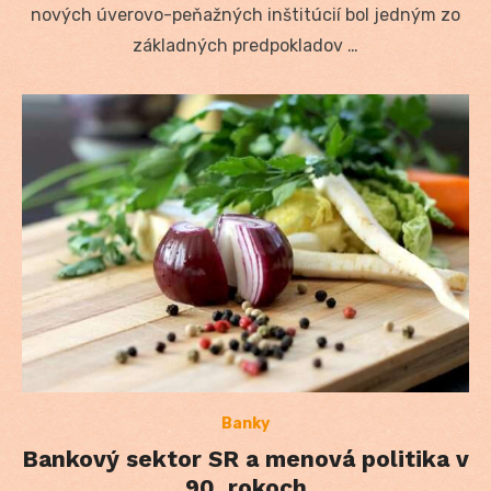
nových úverovo-peňažných inštitúcií bol jedným zo
základných predpokladov …
Banky
Bankový sektor SR a menová politika v
90. rokoch