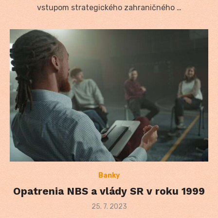
vstupom strategického zahraničného …
Banky
Opatrenia NBS a vlády SR v roku 1999
Posted
25. 7. 2023
on