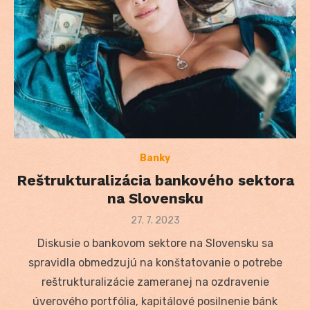
Banky
Reštrukturalizácia bankového sektora
na Slovensku
Posted
27. 7. 2023
on
Diskusie o bankovom sektore na Slovensku sa
spravidla obmedzujú na konštatovanie o potrebe
reštrukturalizácie zameranej na ozdravenie
úverového portfólia, kapitálové posilnenie bánk