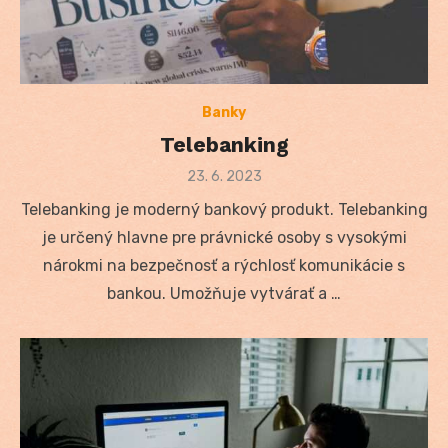
Banky
Telebanking
Posted
23. 6. 2023
on
Telebanking je moderný bankový produkt. Telebanking
je určený hlavne pre právnické osoby s vysokými
nárokmi na bezpečnosť a rýchlosť komunikácie s
bankou. Umožňuje vytvárať a …