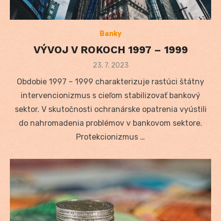
Banky
VÝVOJ V ROKOCH 1997 – 1999
Posted
23. 7. 2023
on
Obdobie 1997 – 1999 charakterizuje rastúci štátny
intervencionizmus s cieľom stabilizovať bankový
sektor. V skutočnosti ochranárske opatrenia vyústili
do nahromadenia problémov v bankovom sektore.
Protekcionizmus …