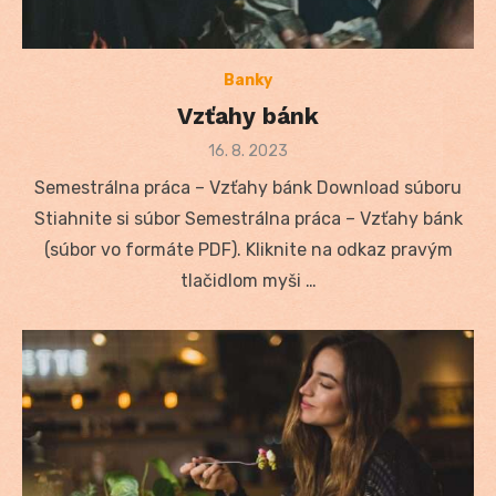
Banky
Vzťahy bánk
Posted
16. 8. 2023
on
Semestrálna práca – Vzťahy bánk Download súboru
Stiahnite si súbor Semestrálna práca – Vzťahy bánk
(súbor vo formáte PDF). Kliknite na odkaz pravým
tlačidlom myši …