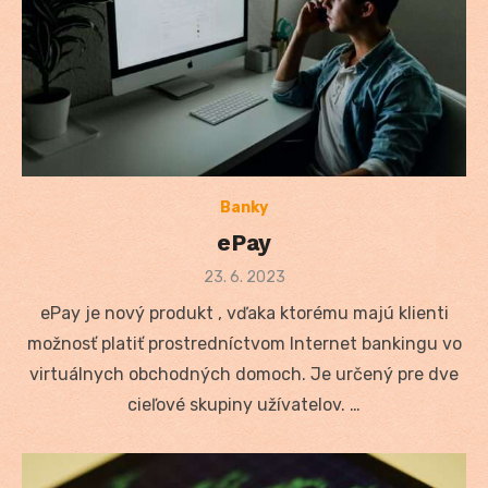
Banky
ePay
Posted
23. 6. 2023
on
ePay je nový produkt , vďaka ktorému majú klienti
možnosť platiť prostredníctvom Internet bankingu vo
virtuálnych obchodných domoch. Je určený pre dve
cieľové skupiny užívatelov. …