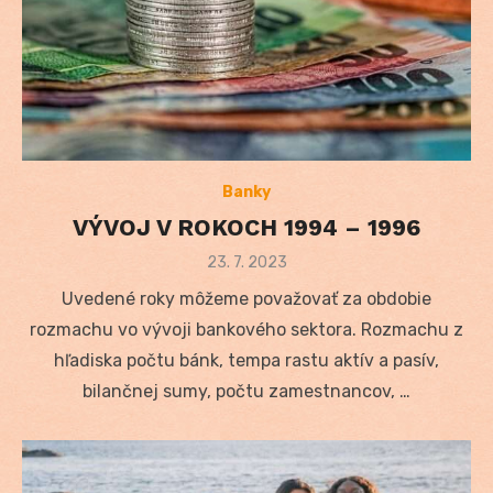
Banky
VÝVOJ V ROKOCH 1994 – 1996
Posted
23. 7. 2023
on
Uvedené roky môžeme považovať za obdobie
rozmachu vo vývoji bankového sektora. Rozmachu z
hľadiska počtu bánk, tempa rastu aktív a pasív,
bilančnej sumy, počtu zamestnancov, …