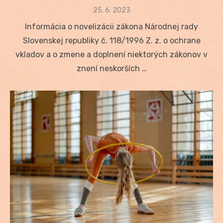
Posted
25. 6. 2023
on
Informácia o novelizácii zákona Národnej rady
Slovenskej republiky č. 118/1996 Z. z. o ochrane
vkladov a o zmene a doplnení niektorých zákonov v
znení neskorších …