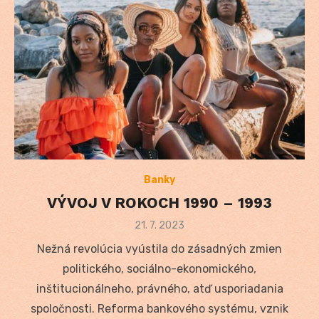
Banky
VÝVOJ V ROKOCH 1990 – 1993
Posted
21. 7. 2023
on
Nežná revolúcia vyústila do zásadných zmien
politického, sociálno-ekonomického,
inštitucionálneho, právného, atď usporiadania
spoločnosti. Reforma bankového systému, vznik