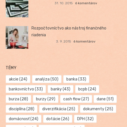
31. 10. 2015
6 komentárov
Rozpočtovníctvo ako nástroj finančného
riadenia
3. 9. 2015
6 komentárov
TÉMY
akcie
(24)
analýza
(50)
banka
(33)
bankovníctvo
(33)
banky
(43)
bcpb
(24)
burza
(28)
burzy
(29)
cash flow
(27)
dane
(51)
disciplína
(28)
diverzifikácia
(25)
dokumenty
(25)
domácnosť
(24)
dotácie
(26)
DPH
(32)