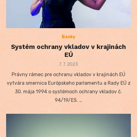
Banky
Systém ochrany vkladov v krajinách
EÚ
Posted
7. 7. 2023
on
Právny rámec pre ochranu vkladov v krajinách EÚ
vytvára smernica Európskeho parlamentu a Rady EÚ z
30. mája 1994 o systémoch ochrany vkladov č.
94/19/ES. …