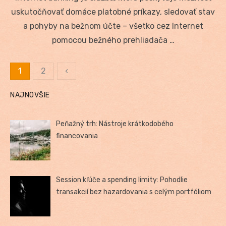
uskutočňovať domáce platobné príkazy, sledovať stav
a pohyby na bežnom účte – všetko cez Internet
pomocou bežného prehliadača …
1
2
‹
Stránkovanie
NAJNOVŠIE
príspevkov
Peňažný trh: Nástroje krátkodobého
financovania
Session kľúče a spending limity: Pohodlie
transakcií bez hazardovania s celým portfóliom