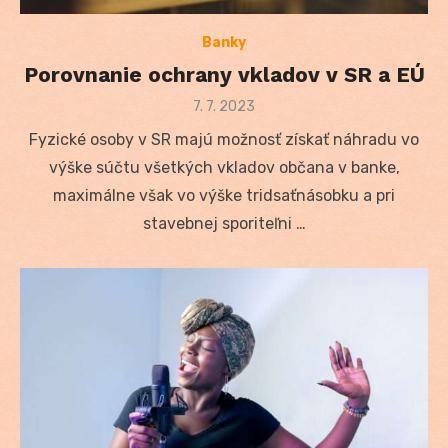
Banky
Porovnanie ochrany vkladov v SR a EÚ
Posted
7. 7. 2023
on
Fyzické osoby v SR majú možnosť získať náhradu vo
výške súčtu všetkých vkladov občana v banke,
maximálne však vo výške tridsaťnásobku a pri
stavebnej sporiteľni …