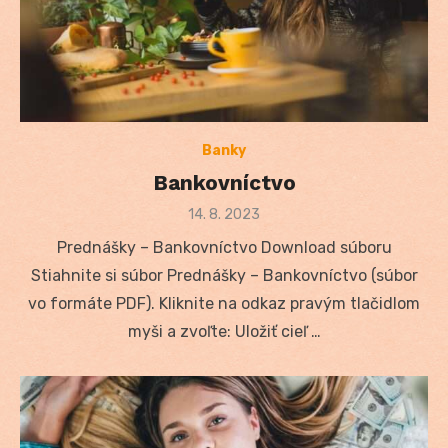
Banky
Bankovníctvo
Posted
14. 8. 2023
on
Prednášky – Bankovníctvo Download súboru
Stiahnite si súbor Prednášky – Bankovníctvo (súbor
vo formáte PDF). Kliknite na odkaz pravým tlačidlom
myši a zvoľte: Uložiť cieľ …