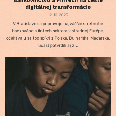
Bankovníctvo a FinTech na ceste
digitálnej transformácie
Posted
12. 10. 2023
on
V Bratislave sa pripravuje najväčšie stretnutie
bankového a fintech sektora v strednej Európe,
očakávajú sa top spíkri z Poľska, Bulharska, Maďarska,
účasť potvrdili aj z …