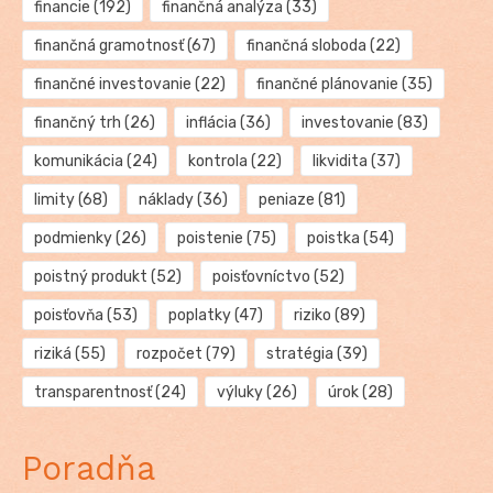
financie
(192)
finančná analýza
(33)
finančná gramotnosť
(67)
finančná sloboda
(22)
finančné investovanie
(22)
finančné plánovanie
(35)
finančný trh
(26)
inflácia
(36)
investovanie
(83)
komunikácia
(24)
kontrola
(22)
likvidita
(37)
limity
(68)
náklady
(36)
peniaze
(81)
podmienky
(26)
poistenie
(75)
poistka
(54)
poistný produkt
(52)
poisťovníctvo
(52)
poisťovňa
(53)
poplatky
(47)
riziko
(89)
riziká
(55)
rozpočet
(79)
stratégia
(39)
transparentnosť
(24)
výluky
(26)
úrok
(28)
Poradňa