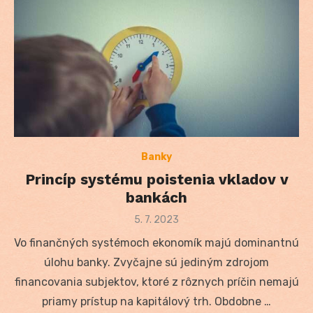
Banky
Princíp systému poistenia vkladov v
bankách
Posted
5. 7. 2023
on
Vo finančných systémoch ekonomík majú dominantnú
úlohu banky. Zvyčajne sú jediným zdrojom
financovania subjektov, ktoré z rôznych príčin nemajú
priamy prístup na kapitálový trh. Obdobne …