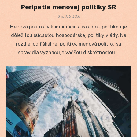
Peripetie menovej politiky SR
Posted
25. 7. 2023
on
Menová politika v kombinácii s fiškálnou politikou je
dôležitou súčasťou hospodárskej politiky vlády. Na
rozdiel od fiškálnej politiky, menová politika sa
spravidla vyznačuje väčšou diskrétnosťou …