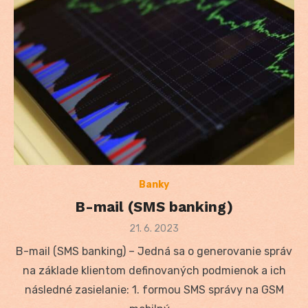
Banky
B-mail (SMS banking)
Posted
21. 6. 2023
on
B-mail (SMS banking) – Jedná sa o generovanie správ
na základe klientom definovaných podmienok a ich
následné zasielanie: 1. formou SMS správy na GSM