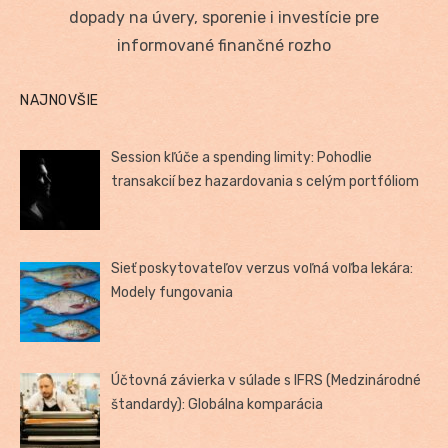
dopady na úvery, sporenie i investície pre
informované finančné rozho
NAJNOVŠIE
Session kľúče a spending limity: Pohodlie
transakcií bez hazardovania s celým portfóliom
Sieť poskytovateľov verzus voľná voľba lekára:
Modely fungovania
Účtovná závierka v súlade s IFRS (Medzinárodné
štandardy): Globálna komparácia