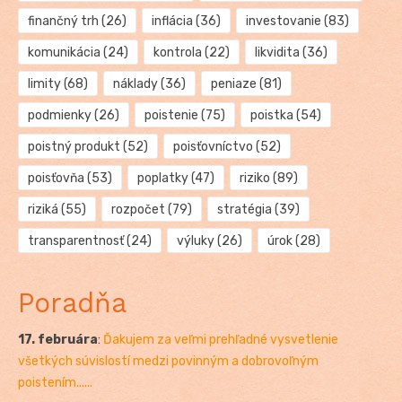
finančný trh
(26)
inflácia
(36)
investovanie
(83)
komunikácia
(24)
kontrola
(22)
likvidita
(36)
limity
(68)
náklady
(36)
peniaze
(81)
podmienky
(26)
poistenie
(75)
poistka
(54)
poistný produkt
(52)
poisťovníctvo
(52)
poisťovňa
(53)
poplatky
(47)
riziko
(89)
riziká
(55)
rozpočet
(79)
stratégia
(39)
transparentnosť
(24)
výluky
(26)
úrok
(28)
Poradňa
17. februára
:
Ďakujem za veľmi prehľadné vysvetlenie
všetkých súvislostí medzi povinným a dobrovoľným
poistením......