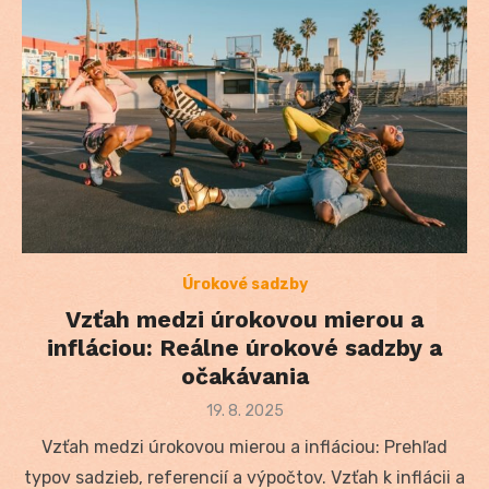
Úrokové sadzby
Vzťah medzi úrokovou mierou a
infláciou: Reálne úrokové sadzby a
očakávania
Posted
19. 8. 2025
on
Vzťah medzi úrokovou mierou a infláciou: Prehľad
typov sadzieb, referencií a výpočtov. Vzťah k inflácii a