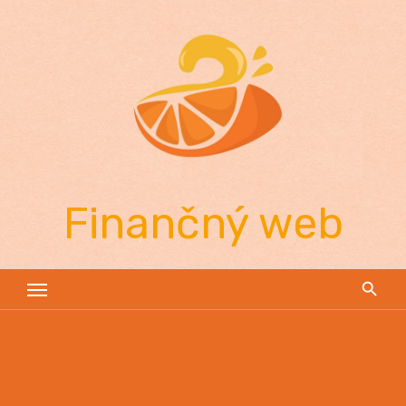
Skip
to
content
Finančný web