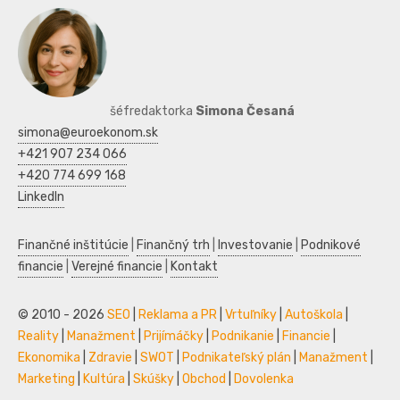
šéfredaktorka
Simona Česaná
simona@euroekonom.sk
+421 907 234 066
+420 774 699 168
LinkedIn
Finančné inštitúcie
|
Finančný trh
|
Investovanie
|
Podnikové
financie
|
Verejné financie
|
Kontakt
© 2010 - 2026
SEO
|
Reklama a PR
|
Vrtuľníky
|
Autoškola
|
Reality
|
Manažment
|
Prijímáčky
|
Podnikanie
|
Financie
|
Ekonomika
|
Zdravie
|
SWOT
|
Podnikateľský plán
|
Manažment
|
Marketing
|
Kultúra
|
Skúšky
|
Obchod
|
Dovolenka