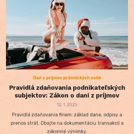
Daň z príjmov právnických osôb
Pravidlá zdaňovania podnikateľských
subjektov: Zákon o dani z príjmov
Posted
12. 1. 2025
on
Pravidlá zdaňovania firiem: základ dane, odpisy a
prenos strát. Dbajte na dokumentáciu transakcií a
zákonné výnimky.