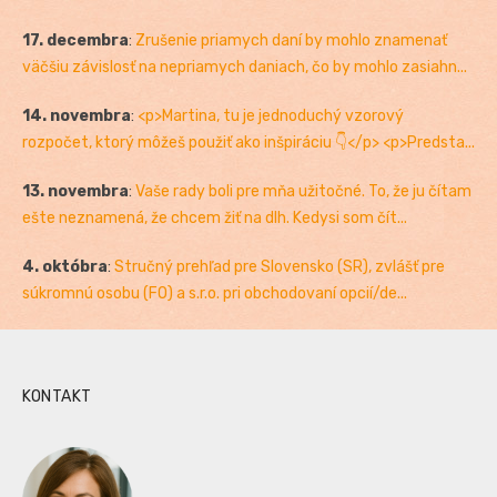
17. decembra
:
Zrušenie priamych daní by mohlo znamenať
väčšiu závislosť na nepriamych daniach, čo by mohlo zasiahn...
14. novembra
:
<p>Martina, tu je jednoduchý vzorový
rozpočet, ktorý môžeš použiť ako inšpiráciu 👇</p> <p>Predsta...
13. novembra
:
Vaše rady boli pre mňa užitočné. To, že ju čítam
ešte neznamená, že chcem žiť na dlh. Kedysi som čít...
4. októbra
:
Stručný prehľad pre Slovensko (SR), zvlášť pre
súkromnú osobu (FO) a s.r.o. pri obchodovaní opcií/de...
KONTAKT