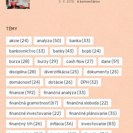
3. 9. 2015
6 komentárov
TÉMY
akcie
(24)
analýza
(50)
banka
(33)
bankovníctvo
(33)
banky
(43)
bcpb
(24)
burza
(28)
burzy
(29)
cash flow
(27)
dane
(51)
disciplína
(28)
diverzifikácia
(25)
dokumenty
(25)
domácnosť
(24)
dotácie
(26)
DPH
(32)
financie
(192)
finančná analýza
(33)
finančná gramotnosť
(67)
finančná sloboda
(22)
finančné investovanie
(22)
finančné plánovanie
(35)
finančný trh
(26)
inflácia
(36)
investovanie
(83)