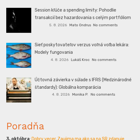
Session kľúče a spending limity: Pohodlie
transakcií bez hazardovania s celým portfóliom
5. 8. 2026
Mato Ondrus
No comments
Sieť poskytovateľov verzus voľná voľba lekára:
Modely fungovania
4. 8. 2026
Lukáš Kroc
No comments
Účtovná závierka v súlade s IFRS (Medzinárodné
štandardy): Globálna komparácia
4. 8. 2026
Monika P.
No comments
Poradňa
3. októbra
:
Dobry vecer. Zaujima ma ako sa na SR zdanuje