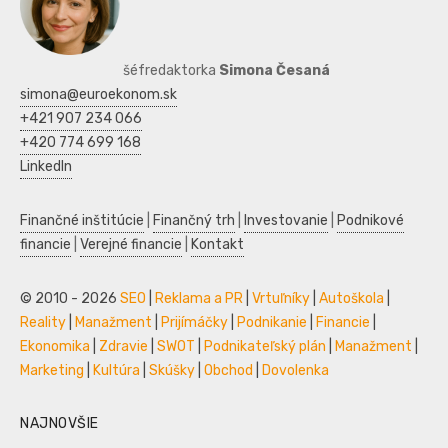
šéfredaktorka
Simona Česaná
simona@euroekonom.sk
+421 907 234 066
+420 774 699 168
LinkedIn
Finančné inštitúcie
|
Finančný trh
|
Investovanie
|
Podnikové
financie
|
Verejné financie
|
Kontakt
© 2010 - 2026
SEO
|
Reklama a PR
|
Vrtuľníky
|
Autoškola
|
Reality
|
Manažment
|
Prijímáčky
|
Podnikanie
|
Financie
|
Ekonomika
|
Zdravie
|
SWOT
|
Podnikateľský plán
|
Manažment
|
Marketing
|
Kultúra
|
Skúšky
|
Obchod
|
Dovolenka
NAJNOVŠIE