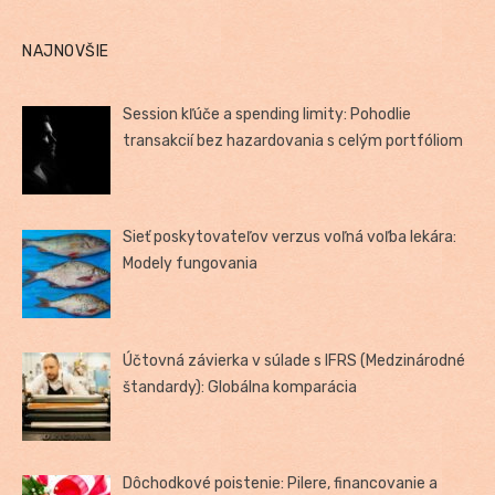
NAJNOVŠIE
Session kľúče a spending limity: Pohodlie
transakcií bez hazardovania s celým portfóliom
Sieť poskytovateľov verzus voľná voľba lekára:
Modely fungovania
Účtovná závierka v súlade s IFRS (Medzinárodné
štandardy): Globálna komparácia
Dôchodkové poistenie: Pilere, financovanie a