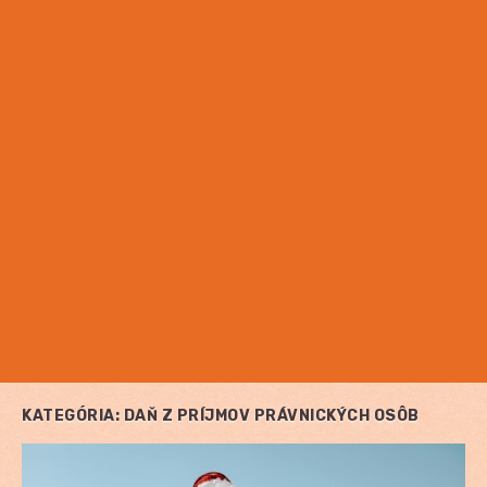
KATEGÓRIA:
DAŇ Z PRÍJMOV PRÁVNICKÝCH OSÔB