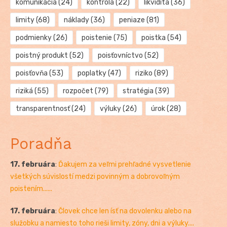
komunikácia
(24)
kontrola
(22)
likvidita
(36)
limity
(68)
náklady
(36)
peniaze
(81)
podmienky
(26)
poistenie
(75)
poistka
(54)
poistný produkt
(52)
poisťovníctvo
(52)
poisťovňa
(53)
poplatky
(47)
riziko
(89)
riziká
(55)
rozpočet
(79)
stratégia
(39)
transparentnosť
(24)
výluky
(26)
úrok
(28)
Poradňa
17. februára
:
Ďakujem za veľmi prehľadné vysvetlenie
všetkých súvislostí medzi povinným a dobrovoľným
poistením......
17. februára
:
Človek chce len ísť na dovolenku alebo na
služobku a namiesto toho rieši limity, zóny, dni a výluky....