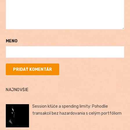
MENO
NAJNOVŠIE
Session kľúče a spending limity: Pohodlie
transakcií bez hazardovania s celým portfóliom