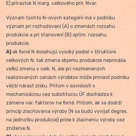
E) prírastok N marg. celkového prír. Nvar.
Význam týchto N-ových kategórií má v podniku
význam pri rozhodovaní (A) o zmenách rozsahu
produkcie a pri stanovení (B) optim. rozsahu
produkcie.
A)
ak fixné N dosahujú vysoký podiel v štruktúre
celkových N, tak zmena objemu produkcie neprináša
veľkú zmenu v celk. N, ale pri nezmenených
realizovaných cenách výrobkov môže priniesť podniku
väčší nárast zisku. Pritom v súvislosti s
mechanizáciou cez substitúciu ÚF dochádza k
zámene var. faktorov na fixné. Pričom, ak sa dodrží
princíp zlacňovania výroby (N sa budú vyvíjať degres.
na jednotku produkcie) príde k zlacneniu výroby cez
zníženie N.