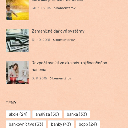
30. 10. 2015
6 komentárov
Zahraničné daňové systémy
31. 10. 2015
6 komentárov
Rozpočtovníctvo ako nástroj finančného
riadenia
3. 9. 2015
6 komentárov
TÉMY
akcie
(24)
analýza
(50)
banka
(33)
bankovníctvo
(33)
banky
(43)
bcpb
(24)