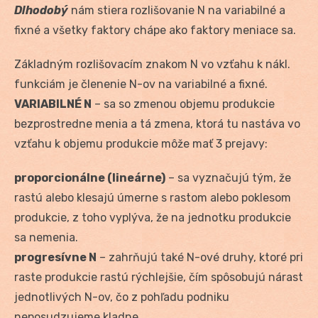
Dlhodobý
nám stiera rozlišovanie N na variabilné a
fixné a všetky faktory chápe ako faktory meniace sa.
Základným rozlišovacím znakom N vo vzťahu k nákl.
funkciám je členenie N-ov na variabilné a fixné.
VARIABILNÉ N
– sa so zmenou objemu produkcie
bezprostredne menia a tá zmena, ktorá tu nastáva vo
vzťahu k objemu produkcie môže mať 3 prejavy:
proporcionálne (lineárne)
– sa vyznačujú tým, že
rastú alebo klesajú úmerne s rastom alebo poklesom
produkcie, z toho vyplýva, že na jednotku produkcie
sa nemenia.
progresívne N
– zahrňujú také N-ové druhy, ktoré pri
raste produkcie rastú rýchlejšie, čím spôsobujú nárast
jednotlivých N-ov, čo z pohľadu podniku
neposudzujeme kladne.