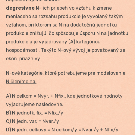
degresívne N
– ich priebeh vo vzťahu k zmene
meniaceho sa rozsahu produkcie je vyvolaný takým
vzťahom, pri ktorom sa N na dodatočnú jednotku
produkcie znižujú, čo spôsobuje úsporu N na jednotku
produkcie a je vyjadrovaný (A) kategóriou
hospodárnosti. Takýto N-ový vývoj je považovaný za
ekon. priaznivý.
N-ové kategórie, ktoré potrebujeme pre modelovanie
N členíme na:
A) N celkom = Nvyr. + Nfix., kde jednotkové hodnoty
vyjadrujeme nasledovne:
B) N jednotk. fix. = Nfix./y
C) N jedn. var. = Nvar./y
D) N jedn. celkový = N celkom/y = Nvar./y + Nfix/y