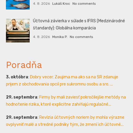
4. 8. 2026
Lukáš Kroc
No comments
Účtovná závierka v súlade s IFRS (Medzinárodné
štandardy): Globálna komparácia
4. 8. 2026
Monika P.
No comments
Poradňa
3. októbra
:
Dobry vecer. Zaujima ma ako sa na SR zdanuje
prijem z obchodovania opcií pre sukromnu osobu a sro. ...
29. septembra
:
Firmy by mali zaviesť pokročilejšie metódy na
hodnotenie rizika, ktoré explicitne zahŕňajú regulačné...
29. septembra
:
Revízia účtovných noriem by mohla výrazne
ovplyvniť malé a stredné podniky tým, že zmení ich účtovné...