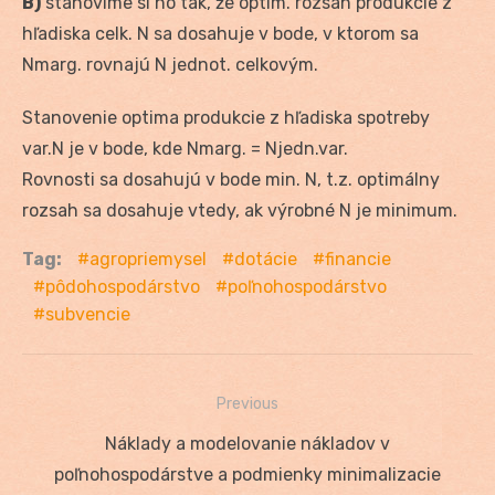
B)
stanovíme si ho tak, že optim. rozsah produkcie z
hľadiska celk. N sa dosahuje v bode, v ktorom sa
Nmarg. rovnajú N jednot. celkovým.
Stanovenie optima produkcie z hľadiska spotreby
var.N je v bode, kde Nmarg. = Njedn.var.
Rovnosti sa dosahujú v bode min. N, t.z. optimálny
rozsah sa dosahuje vtedy, ak výrobné N je minimum.
Tag:
agropriemysel
dotácie
financie
pôdohospodárstvo
poľnohospodárstvo
subvencie
Previous
Navigácia
Previous
Náklady a modelovanie nákladov v
v
post:
poľnohospodárstve a podmienky minimalizacie