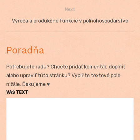
článku
Next
Next
Výroba a produkčné funkcie v poľnohospodárstve
post:
Poradňa
Potrebujete radu? Chcete pridať komentár, doplniť
alebo upraviť túto stránku? Vyplňte textové pole
nižšie. Ďakujeme ♥
VÁŠ TEXT