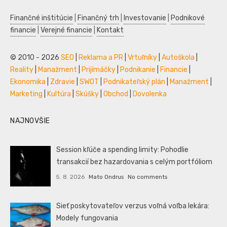
Finančné inštitúcie
|
Finančný trh
|
Investovanie
|
Podnikové
financie
|
Verejné financie
|
Kontakt
© 2010 - 2026
SEO
|
Reklama a PR
|
Vrtuľníky
|
Autoškola
|
Reality
|
Manažment
|
Prijímáčky
|
Podnikanie
|
Financie
|
Ekonomika
|
Zdravie
|
SWOT
|
Podnikateľský plán
|
Manažment
|
Marketing
|
Kultúra
|
Skúšky
|
Obchod
|
Dovolenka
NAJNOVŠIE
Session kľúče a spending limity: Pohodlie
transakcií bez hazardovania s celým portfóliom
5. 8. 2026
Mato Ondrus
No comments
Sieť poskytovateľov verzus voľná voľba lekára:
Modely fungovania