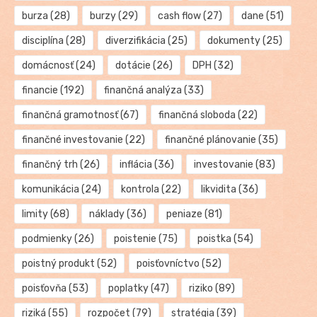
burza
(28)
burzy
(29)
cash flow
(27)
dane
(51)
disciplína
(28)
diverzifikácia
(25)
dokumenty
(25)
domácnosť
(24)
dotácie
(26)
DPH
(32)
financie
(192)
finančná analýza
(33)
finančná gramotnosť
(67)
finančná sloboda
(22)
finančné investovanie
(22)
finančné plánovanie
(35)
finančný trh
(26)
inflácia
(36)
investovanie
(83)
komunikácia
(24)
kontrola
(22)
likvidita
(36)
limity
(68)
náklady
(36)
peniaze
(81)
podmienky
(26)
poistenie
(75)
poistka
(54)
poistný produkt
(52)
poisťovníctvo
(52)
poisťovňa
(53)
poplatky
(47)
riziko
(89)
riziká
(55)
rozpočet
(79)
stratégia
(39)