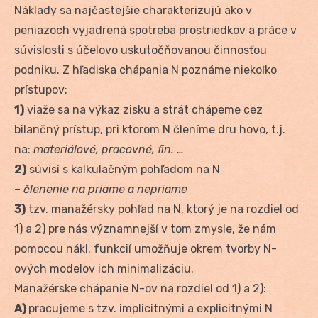
Náklady sa najčastejšie charakterizujú ako v
peniazoch vyjadrená spotreba prostriedkov a práce v
súvislosti s účelovo uskutočňovanou činnosťou
podniku. Z hľadiska chápania N poznáme niekoľko
prístupov:
1)
viaže sa na výkaz zisku a strát chápeme cez
bilančný prístup, pri ktorom N členíme dru hovo, t.j.
na:
materiálové, pracovné, fin. …
2)
súvisí s kalkulačným pohľadom na N
– členenie na priame a nepriame
3)
tzv. manažérsky pohľad na N, ktorý je na rozdiel od
1) a 2) pre nás významnejší v tom zmysle, že nám
pomocou nákl. funkcií umožňuje okrem tvorby N-
ových modelov ich minimalizáciu.
Manažérske chápanie N-ov na rozdiel od 1) a 2):
A)
pracujeme s tzv. implicitnými a explicitnými N