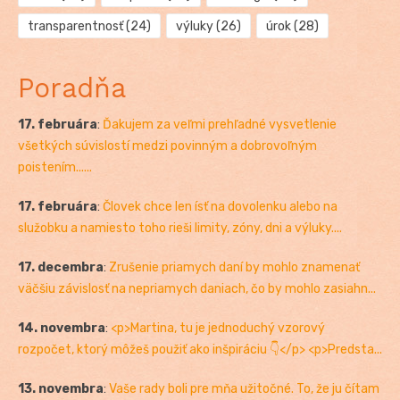
transparentnosť
(24)
výluky
(26)
úrok
(28)
Poradňa
17. februára
:
Ďakujem za veľmi prehľadné vysvetlenie
všetkých súvislostí medzi povinným a dobrovoľným
poistením......
17. februára
:
Človek chce len ísť na dovolenku alebo na
služobku a namiesto toho rieši limity, zóny, dni a výluky....
17. decembra
:
Zrušenie priamych daní by mohlo znamenať
väčšiu závislosť na nepriamych daniach, čo by mohlo zasiahn...
14. novembra
:
<p>Martina, tu je jednoduchý vzorový
rozpočet, ktorý môžeš použiť ako inšpiráciu 👇</p> <p>Predsta...
13. novembra
:
Vaše rady boli pre mňa užitočné. To, že ju čítam