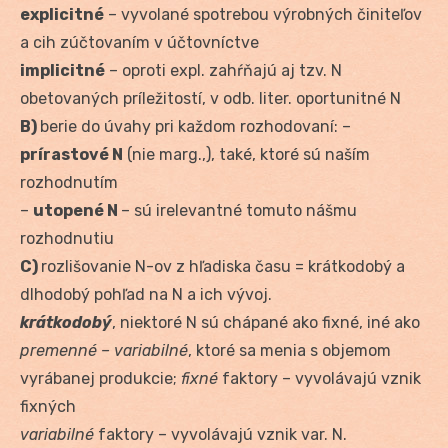
explicitné
– vyvolané spotrebou výrobných činiteľov
a cih zúčtovaním v účtovníctve
implicitné
– oproti expl. zahŕňajú aj tzv. N
obetovaných príležitostí, v odb. liter. oportunitné N
B)
berie do úvahy pri každom rozhodovaní: –
prírastové N
(nie marg.,), také, ktoré sú naším
rozhodnutím
–
utopené N
– sú irelevantné tomuto nášmu
rozhodnutiu
C)
rozlišovanie N-ov z hľadiska času = krátkodobý a
dlhodobý pohľad na N a ich vývoj.
krátkodobý
, niektoré N sú chápané ako fixné, iné ako
premenné – variabilné
, ktoré sa menia s objemom
vyrábanej produkcie;
fixné
faktory – vyvolávajú vznik
fixných
variabilné
faktory – vyvolávajú vznik var. N.