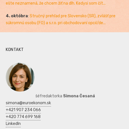
ešte neznamená, že chcem žiť na dlh. Kedysi som čít...
4. októbra
:
Stručný prehľad pre Slovensko (SR), zvlášť pre
súkromnú osobu (FO) a s.r.o. pri obchodovaní opcií/de...
KONTAKT
šéfredaktorka
Simona Česaná
simona@euroekonom.sk
+421 907 234 066
+420 774 699 168
LinkedIn