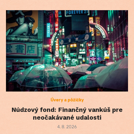
Úvery a pôžičky
Núdzový fond: Finančný vankúš pre
neočakávané udalosti
Posted
4. 8. 2026
on