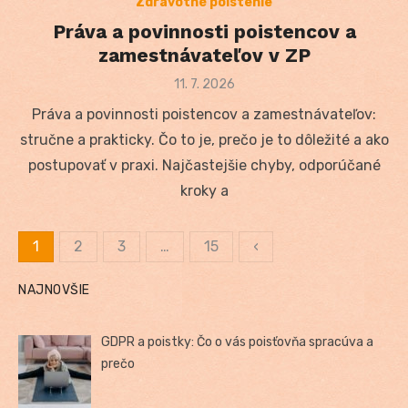
Zdravotné poistenie
Práva a povinnosti poistencov a
zamestnávateľov v ZP
Posted
11. 7. 2026
on
Práva a povinnosti poistencov a zamestnávateľov:
stručne a prakticky. Čo to je, prečo je to dôležité a ako
postupovať v praxi. Najčastejšie chyby, odporúčané
kroky a
1
2
3
…
15
‹
Stránkovanie
NAJNOVŠIE
príspevkov
GDPR a poistky: Čo o vás poisťovňa spracúva a
prečo