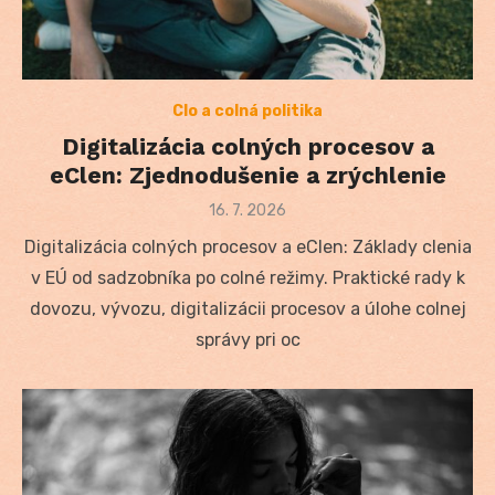
Clo a colná politika
Digitalizácia colných procesov a
eClen: Zjednodušenie a zrýchlenie
Posted
16. 7. 2026
on
Digitalizácia colných procesov a eClen: Základy clenia
v EÚ od sadzobníka po colné režimy. Praktické rady k
dovozu, vývozu, digitalizácii procesov a úlohe colnej
správy pri oc