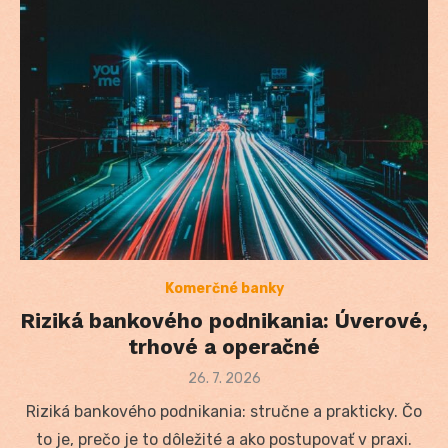
Komerčné banky
Riziká bankového podnikania: Úverové,
trhové a operačné
Posted
26. 7. 2026
on
Riziká bankového podnikania: stručne a prakticky. Čo
to je, prečo je to dôležité a ako postupovať v praxi.