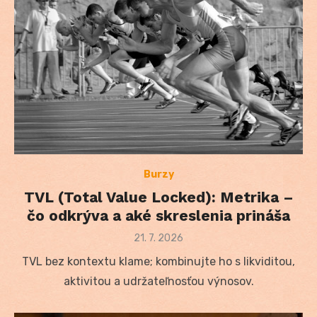
Burzy
TVL (Total Value Locked): Metrika –
čo odkrýva a aké skreslenia prináša
Posted
21. 7. 2026
on
TVL bez kontextu klame; kombinujte ho s likviditou,
aktivitou a udržateľnosťou výnosov.