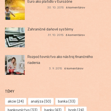
Euro ako platidlo v Eurozóne
30. 10. 2015
6 komentárov
Zahraničné daňové systémy
31. 10. 2015
6 komentárov
Rozpočtovníctvo ako nástroj finančného
riadenia
3. 9. 2015
6 komentárov
TÉMY
akcie
(24)
analýza
(50)
banka
(33)
bankovníctvo
(33)
banky
(43)
bcpb
(24)