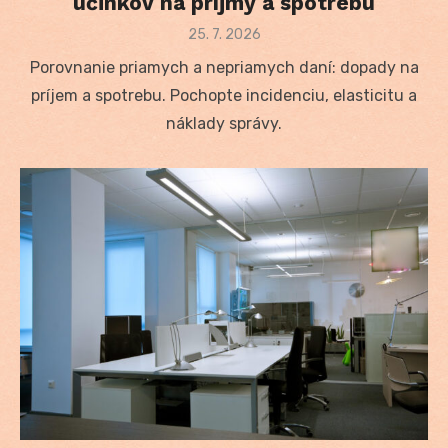
účinkov na príjmy a spotrebu
Posted
25. 7. 2026
on
Porovnanie priamych a nepriamych daní: dopady na
príjem a spotrebu. Pochopte incidenciu, elasticitu a
náklady správy.