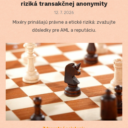
riziká transakčnej anonymity
Posted
12. 7. 2026
on
Mixéry prinášajú právne a etické riziká; zvažujte
dôsledky pre AML a reputáciu.