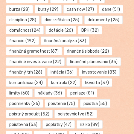
burza
(28)
burzy
(29)
cash flow
(27)
dane
(51)
disciplína
(28)
diverzifikácia
(25)
dokumenty
(25)
domácnosť
(24)
dotácie
(26)
DPH
(32)
financie
(192)
finančná analýza
(33)
finančná gramotnosť
(67)
finančná sloboda
(22)
finančné investovanie
(22)
finančné plánovanie
(35)
finančný trh
(26)
inflácia
(36)
investovanie
(83)
komunikácia
(24)
kontrola
(22)
likvidita
(37)
limity
(68)
náklady
(36)
peniaze
(81)
podmienky
(26)
poistenie
(75)
poistka
(55)
poistný produkt
(52)
poisťovníctvo
(52)
poisťovňa
(53)
poplatky
(47)
riziko
(89)