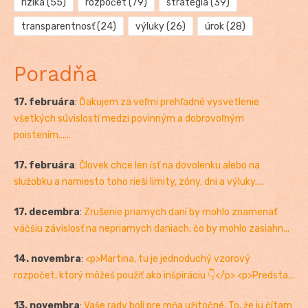
riziká
(55)
rozpočet
(79)
stratégia
(39)
transparentnosť
(24)
výluky
(26)
úrok
(28)
Poradňa
17. februára
:
Ďakujem za veľmi prehľadné vysvetlenie
všetkých súvislostí medzi povinným a dobrovoľným
poistením......
17. februára
:
Človek chce len ísť na dovolenku alebo na
služobku a namiesto toho rieši limity, zóny, dni a výluky....
17. decembra
:
Zrušenie priamych daní by mohlo znamenať
väčšiu závislosť na nepriamych daniach, čo by mohlo zasiahn...
14. novembra
:
<p>Martina, tu je jednoduchý vzorový
rozpočet, ktorý môžeš použiť ako inšpiráciu 👇</p> <p>Predsta...
13. novembra
:
Vaše rady boli pre mňa užitočné. To, že ju čítam