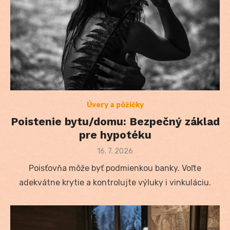
Úvery a pôžičky
Poistenie bytu/domu: Bezpečný základ
pre hypotéku
Posted
16. 7. 2026
on
Poisťovňa môže byť podmienkou banky. Voľte
adekvátne krytie a kontrolujte výluky i vinkuláciu.