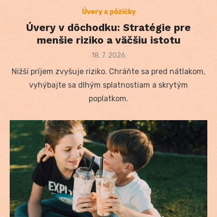
Úvery a pôžičky
Úvery v dôchodku: Stratégie pre
menšie riziko a väčšiu istotu
Posted
18. 7. 2026
on
Nižší príjem zvyšuje riziko. Chráňte sa pred nátlakom,
vyhýbajte sa dlhým splatnostiam a skrytým
poplatkom.