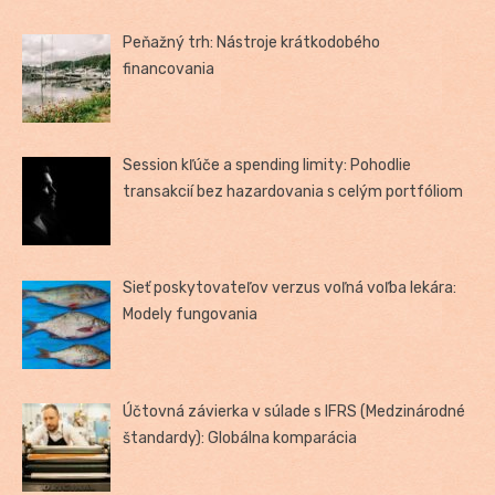
Peňažný trh: Nástroje krátkodobého
financovania
Session kľúče a spending limity: Pohodlie
transakcií bez hazardovania s celým portfóliom
Sieť poskytovateľov verzus voľná voľba lekára:
Modely fungovania
Účtovná závierka v súlade s IFRS (Medzinárodné
štandardy): Globálna komparácia