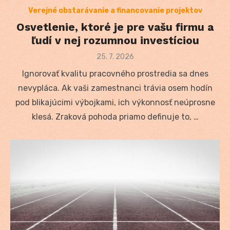
Verejné obstarávanie a financovanie projektov
Osvetlenie, ktoré je pre vašu firmu a
ľudí v nej rozumnou investíciou
Posted
25. 7. 2026
on
Ignorovať kvalitu pracovného prostredia sa dnes
nevypláca. Ak vaši zamestnanci trávia osem hodín
pod blikajúcimi výbojkami, ich výkonnosť neúprosne
klesá. Zraková pohoda priamo definuje to, …