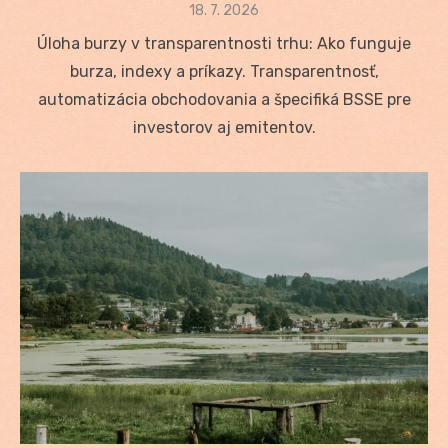
Posted
18. 7. 2026
on
Úloha burzy v transparentnosti trhu: Ako funguje
burza, indexy a príkazy. Transparentnosť,
automatizácia obchodovania a špecifiká BSSE pre
investorov aj emitentov.