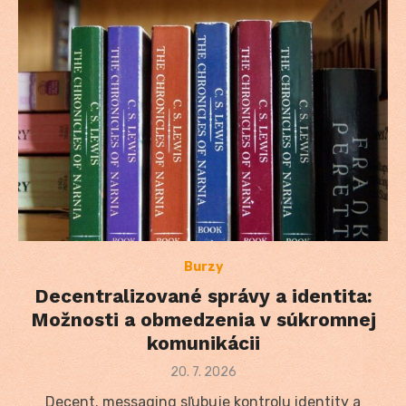
Burzy
Decentralizované správy a identita:
Možnosti a obmedzenia v súkromnej
komunikácii
Posted
20. 7. 2026
on
Decent. messaging sľubuje kontrolu identity a