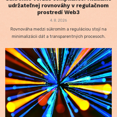
udržateľnej rovnováhy v regulačnom
prostredí Web3
Posted
4. 8. 2026
on
Rovnováha medzi súkromím a reguláciou stojí na
minimalizácii dát a transparentných procesoch.