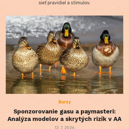
sieť pravidiel a stimulov.
Burzy
Sponzorovanie gasu a paymasteri:
Analýza modelov a skrytých rizík v AA
Posted
12. 7. 2026