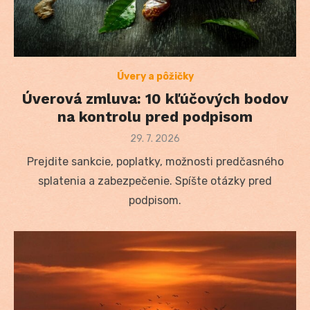
Úvery a pôžičky
Úverová zmluva: 10 kľúčových bodov
na kontrolu pred podpisom
Posted
29. 7. 2026
on
Prejdite sankcie, poplatky, možnosti predčasného
splatenia a zabezpečenie. Spíšte otázky pred
podpisom.