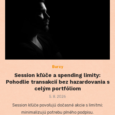
Burzy
Session kľúče a spending limity:
Pohodlie transakcií bez hazardovania s
celým portfóliom
Posted
5. 8. 2026
on
Session kľúče povoľujú dočasné akcie s limitmi;
minimalizujú potrebu plného podpisu.