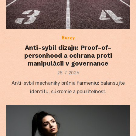
Burzy
Anti-sybil dizajn: Proof-of-
personhood a ochrana proti
manipulácii v governance
Posted
25. 7. 2026
on
Anti-sybil mechaniky bránia farmeniu; balansujte
identitu, súkromie a použiteľnosť.