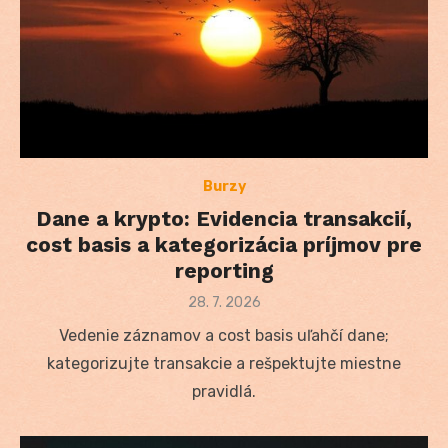
Burzy
Dane a krypto: Evidencia transakcií,
cost basis a kategorizácia príjmov pre
reporting
Posted
28. 7. 2026
on
Vedenie záznamov a cost basis uľahčí dane;
kategorizujte transakcie a rešpektujte miestne
pravidlá.