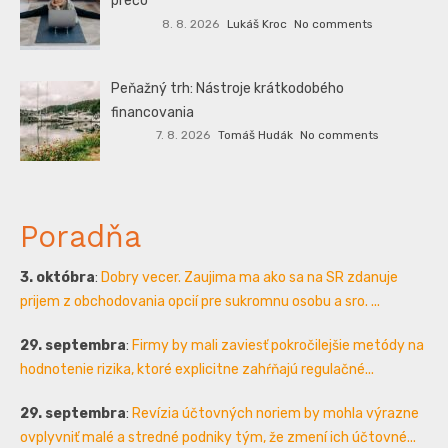
prečo
8. 8. 2026
Lukáš Kroc
No comments
Peňažný trh: Nástroje krátkodobého
financovania
7. 8. 2026
Tomáš Hudák
No comments
Poradňa
3. októbra
:
Dobry vecer. Zaujima ma ako sa na SR zdanuje
prijem z obchodovania opcií pre sukromnu osobu a sro. ...
29. septembra
:
Firmy by mali zaviesť pokročilejšie metódy na
hodnotenie rizika, ktoré explicitne zahŕňajú regulačné...
29. septembra
:
Revízia účtovných noriem by mohla výrazne
ovplyvniť malé a stredné podniky tým, že zmení ich účtovné...