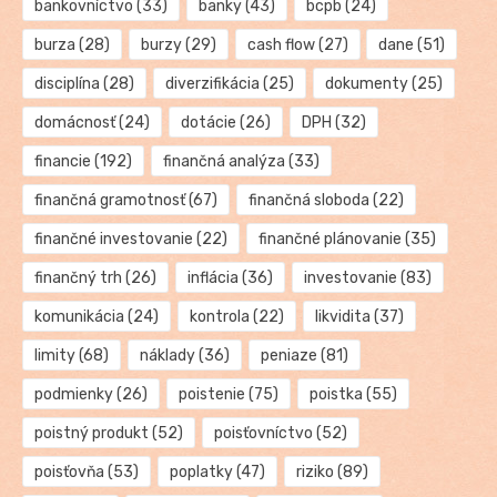
bankovníctvo
(33)
banky
(43)
bcpb
(24)
burza
(28)
burzy
(29)
cash flow
(27)
dane
(51)
disciplína
(28)
diverzifikácia
(25)
dokumenty
(25)
domácnosť
(24)
dotácie
(26)
DPH
(32)
financie
(192)
finančná analýza
(33)
finančná gramotnosť
(67)
finančná sloboda
(22)
finančné investovanie
(22)
finančné plánovanie
(35)
finančný trh
(26)
inflácia
(36)
investovanie
(83)
komunikácia
(24)
kontrola
(22)
likvidita
(37)
limity
(68)
náklady
(36)
peniaze
(81)
podmienky
(26)
poistenie
(75)
poistka
(55)
poistný produkt
(52)
poisťovníctvo
(52)
poisťovňa
(53)
poplatky
(47)
riziko
(89)