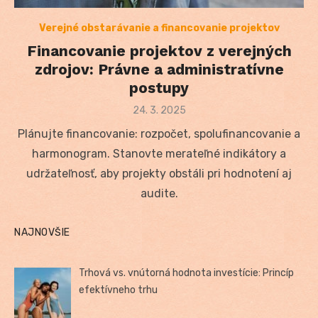
Verejné obstarávanie a financovanie projektov
Financovanie projektov z verejných
zdrojov: Právne a administratívne
postupy
Posted
24. 3. 2025
on
Plánujte financovanie: rozpočet, spolufinancovanie a
harmonogram. Stanovte merateľné indikátory a
udržateľnosť, aby projekty obstáli pri hodnotení aj
audite.
NAJNOVŠIE
Trhová vs. vnútorná hodnota investície: Princíp
efektívneho trhu