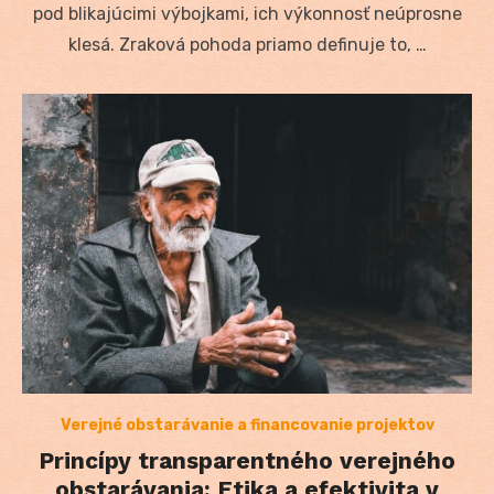
pod blikajúcimi výbojkami, ich výkonnosť neúprosne
klesá. Zraková pohoda priamo definuje to, …
Verejné obstarávanie a financovanie projektov
Princípy transparentného verejného
obstarávania: Etika a efektivita v