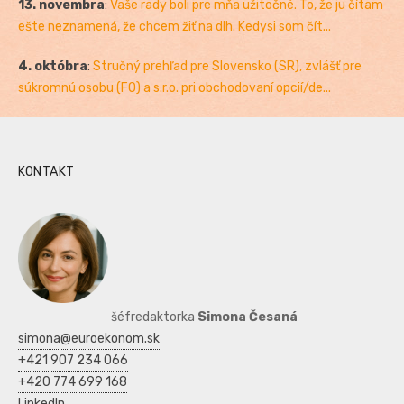
13. novembra
:
Vaše rady boli pre mňa užitočné. To, že ju čítam
ešte neznamená, že chcem žiť na dlh. Kedysi som čít...
4. októbra
:
Stručný prehľad pre Slovensko (SR), zvlášť pre
súkromnú osobu (FO) a s.r.o. pri obchodovaní opcií/de...
KONTAKT
šéfredaktorka
Simona Česaná
simona@euroekonom.sk
+421 907 234 066
+420 774 699 168
LinkedIn