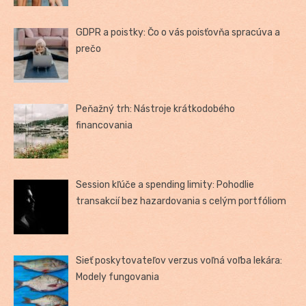
GDPR a poistky: Čo o vás poisťovňa spracúva a
prečo
Peňažný trh: Nástroje krátkodobého
financovania
Session kľúče a spending limity: Pohodlie
transakcií bez hazardovania s celým portfóliom
Sieť poskytovateľov verzus voľná voľba lekára:
Modely fungovania