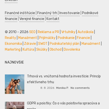
Finančné inštitúcie
|
Finančný trh
|
Investovanie
|
Podnikové
financie
|
Verejné financie
|
Kontakt
© 2010 - 2026
SEO
|
Reklama a PR
|
Vrtuľníky
|
Autoškola
|
Reality
|
Manažment
|
Prijímáčky
|
Podnikanie
|
Financie
|
Ekonomika
|
Zdravie
|
SWOT
|
Podnikateľský plán
|
Manažment
|
Marketing
|
Kultúra
|
Skúšky
|
Obchod
|
Dovolenka
NAJNOVŠIE
Trhová vs. vnútorná hodnota investície: Princíp
efektívneho trhu
8. 8. 2026
Monika P.
No comments
GDPR a poistky: Čo o vás poisťovňa spracúva a