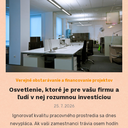
Verejné obstarávanie a financovanie projektov
Osvetlenie, ktoré je pre vašu firmu a
ľudí v nej rozumnou investíciou
Posted
25. 7. 2026
on
Ignorovať kvalitu pracovného prostredia sa dnes
nevypláca. Ak vaši zamestnanci trávia osem hodín