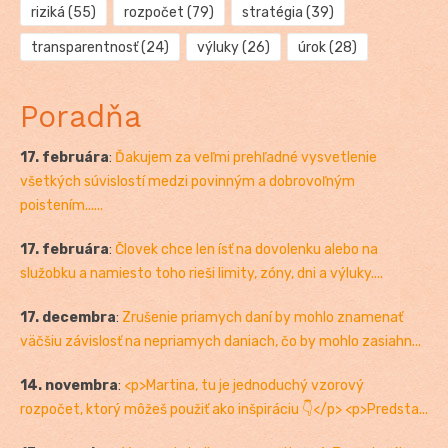
riziká
(55)
rozpočet
(79)
stratégia
(39)
transparentnosť
(24)
výluky
(26)
úrok
(28)
Poradňa
17. februára
:
Ďakujem za veľmi prehľadné vysvetlenie
všetkých súvislostí medzi povinným a dobrovoľným
poistením......
17. februára
:
Človek chce len ísť na dovolenku alebo na
služobku a namiesto toho rieši limity, zóny, dni a výluky....
17. decembra
:
Zrušenie priamych daní by mohlo znamenať
väčšiu závislosť na nepriamych daniach, čo by mohlo zasiahn...
14. novembra
:
<p>Martina, tu je jednoduchý vzorový
rozpočet, ktorý môžeš použiť ako inšpiráciu 👇</p> <p>Predsta...