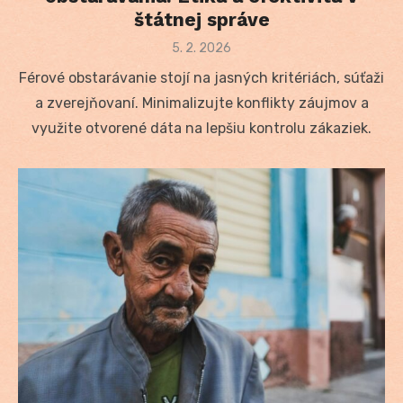
štátnej správe
Posted
5. 2. 2026
on
Férové obstarávanie stojí na jasných kritériách, súťaži
a zverejňovaní. Minimalizujte konflikty záujmov a
využite otvorené dáta na lepšiu kontrolu zákaziek.