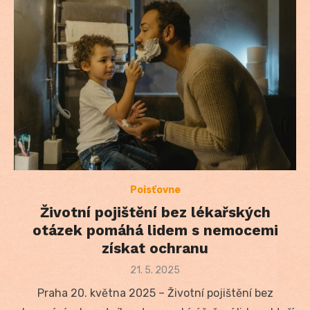
Poisťovne
Životní pojištění bez lékařských
otázek pomáhá lidem s nemocemi
získat ochranu
Posted
21. 5. 2025
on
Praha 20. května 2025 – Životní pojištění bez