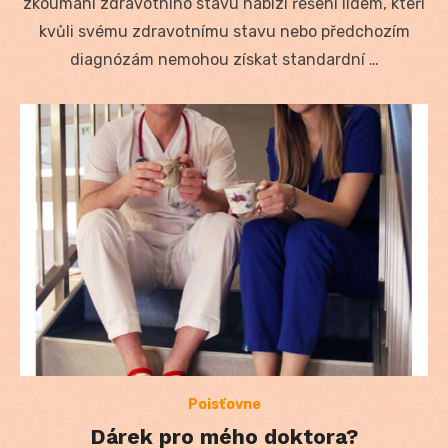
zkoumání zdravotního stavu nabízí řešení lidem, kteří
kvůli svému zdravotnímu stavu nebo předchozím
diagnózám nemohou získat standardní …
Poisťovne
Dárek pro mého doktora?