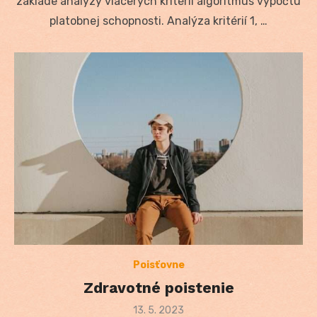
základe analýzy viacerých kritérií algoritmus výpočtu
platobnej schopnosti. Analýza kritérií 1, …
Poisťovne
Zdravotné poistenie
Posted
13. 5. 2023