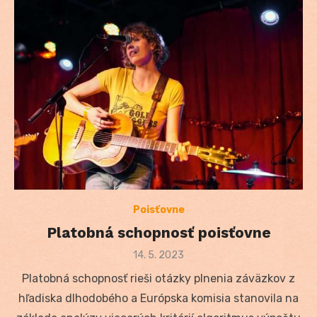
Poisťovne
Platobná schopnosť poisťovne
Posted
14. 5. 2023
on
Platobná schopnosť rieši otázky plnenia záväzkov z
hľadiska dlhodobého a Európska komisia stanovila na