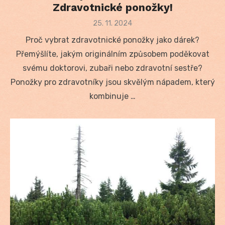
Zdravotnické ponožky!
Posted
25. 11. 2024
on
Proč vybrat zdravotnické ponožky jako dárek?
Přemýšlíte, jakým originálním způsobem poděkovat
svému doktorovi, zubaři nebo zdravotní sestře?
Ponožky pro zdravotníky jsou skvělým nápadem, který
kombinuje …