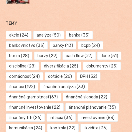
TÉMY
akcie
(24)
analýza
(50)
banka
(33)
bankovníctvo
(33)
banky
(43)
bcpb
(24)
burza
(28)
burzy
(29)
cash flow
(27)
dane
(51)
disciplína
(28)
diverzifikácia
(25)
dokumenty
(25)
domácnosť
(24)
dotácie
(26)
DPH
(32)
financie
(192)
finančná analýza
(33)
finančná gramotnosť
(67)
finančná sloboda
(22)
finančné investovanie
(22)
finančné plánovanie
(35)
finančný trh
(26)
inflácia
(36)
investovanie
(83)
komunikácia
(24)
kontrola
(22)
likvidita
(36)