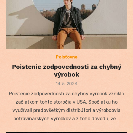
Poisťovne
Poistenie zodpovednosti za chybný
výrobok
Posted
14. 5. 2023
on
Poistenie zodpovednosti za chybný výrobok vzniklo
začiatkom tohto storočia v USA. Spočiatku ho
využívali predovšetkým distribútori a výrobcovia
potravinárskych výrobkov a z toho dôvodu, že …