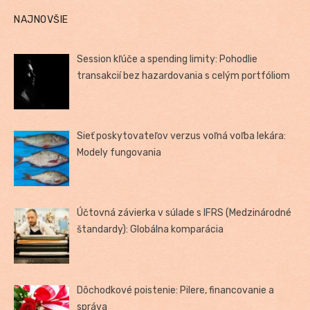
Stránkovanie
NAJNOVŠIE
príspevkov
Session kľúče a spending limity: Pohodlie
transakcií bez hazardovania s celým portfóliom
Sieť poskytovateľov verzus voľná voľba lekára:
Modely fungovania
Účtovná závierka v súlade s IFRS (Medzinárodné
štandardy): Globálna komparácia
Dôchodkové poistenie: Pilere, financovanie a
správa