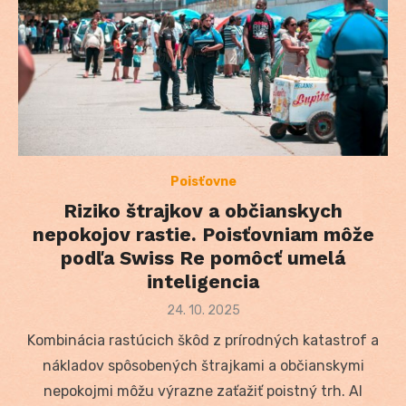
Poisťovne
Riziko štrajkov a občianskych
nepokojov rastie. Poisťovniam môže
podľa Swiss Re pomôcť umelá
inteligencia
Posted
24. 10. 2025
on
Kombinácia rastúcich škôd z prírodných katastrof a
nákladov spôsobených štrajkami a občianskymi
nepokojmi môžu výrazne zaťažiť poistný trh. AI