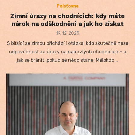
Poisťovne
Zimní úrazy na chodnících: kdy máte
nárok na odškodnění a jak ho získat
Posted
19. 12. 2025
on
S blížící se zimou přichází i otázka, kdo skutečně nese
odpovědnost za úrazy na namrzlých chodnících – a
jak se bránit, pokud se něco stane. Málokdo …