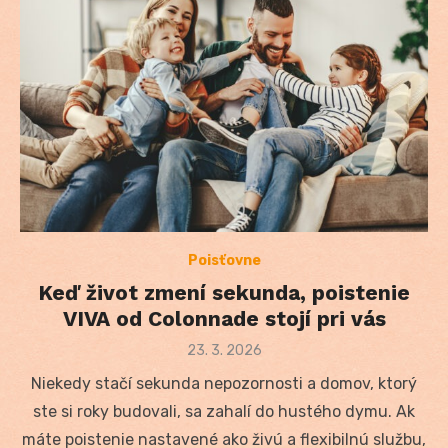
Poisťovne
Keď život zmení sekunda, poistenie
VIVA od Colonnade stojí pri vás
Posted
23. 3. 2026
on
Niekedy stačí sekunda nepozornosti a domov, ktorý
ste si roky budovali, sa zahalí do hustého dymu. Ak
máte poistenie nastavené ako živú a flexibilnú službu,