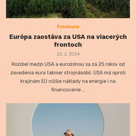
Poisťovne
Európa zaostáva za USA na viacerých
frontoch
Posted
22. 2. 2024
on
Rozdiel medzi USA a eurozónou sa za 25 rokov od
zavedenia eura takmer strojnásobil. USA má oproti
krajinám EÚ nižšie náklady na energie i na
financovanie …