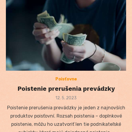
Poisťovne
Poistenie prerušenia prevádzky
Posted
12. 5. 2023
on
Poistenie prerušenia prevádzky je jeden z najnovších
produktov poisťovní. Rozsah poistenia – doplnkové
poistenie, môžu ho uzatvoriť len tie podnikateľské