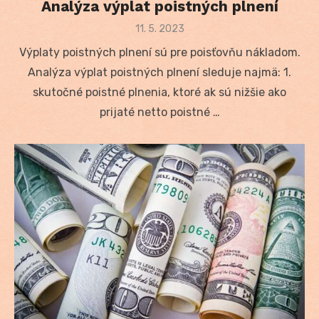
Analýza výplat poistných plnení
Posted
11. 5. 2023
on
Výplaty poistných plnení sú pre poisťovňu nákladom.
Analýza výplat poistných plnení sleduje najmä: 1.
skutočné poistné plnenia, ktoré ak sú nižšie ako
prijaté netto poistné …