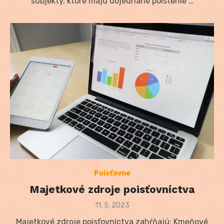
subjekty, ktoré majú dojednané poistenie …
Poisťovne
Majetkové zdroje poisťovníctva
Posted
11. 5. 2023
on
Majetkové zdroje poisťovníctva zahŕňajú: Kmeňové