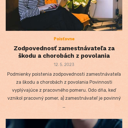
Poisťovne
Zodpovednosť zamestnávateľa za
škodu a chorobách z povolania
Posted
12. 5. 2023
on
Podmienky poistenia zodpovednosti zamestnávateľa
za škodu a chorobách z povolania Povinnosti
vyplývajúce z pracovného pomeru. Odo dňa, keď
vznikol pracovný pomer, a) zamestnávateľ je povinný
…