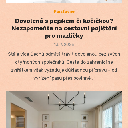
Poisťovne
Dovolená s pejskem či kočičkou?
Nezapomeňte na cestovní pojištění
pro mazlíčky
Posted
13. 7. 2025
on
Stále více Čechů odmítá trávit dovolenou bez svých
čtyřnohých společníků. Cesta do zahraničí se
zvířátkem však vyžaduje důkladnou přípravu – od
vyřízení pasu přes povinné …