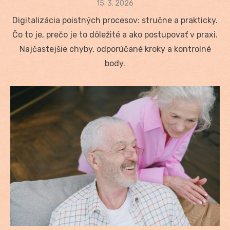
Posted
15. 3. 2026
on
Digitalizácia poistných procesov: stručne a prakticky.
Čo to je, prečo je to dôležité a ako postupovať v praxi.
Najčastejšie chyby, odporúčané kroky a kontrolné
body.