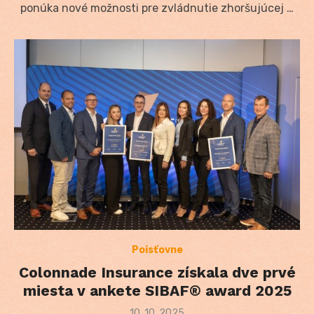
ponúka nové možnosti pre zvládnutie zhoršujúcej …
Poisťovne
Colonnade Insurance získala dve prvé
miesta v ankete SIBAF® award 2025
Posted
10. 10. 2025