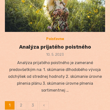
Poisťovne
Analýza prijatého poistného
Posted
10. 5. 2023
on
Analýza prijatého poistného je zamerané
predovšetkým na: 1. skúmanie dlhodobého vývoja
odchýliek od strednej hodnoty 2. skúmanie úrovne
plnenia plánu 3. skúmanie úrovne plnenia
sortimentnej …
1
2
3
‹