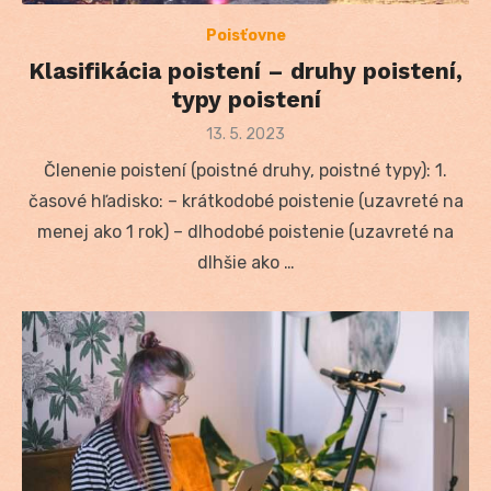
Poisťovne
Klasifikácia poistení – druhy poistení,
typy poistení
Posted
13. 5. 2023
on
Členenie poistení (poistné druhy, poistné typy): 1.
časové hľadisko: – krátkodobé poistenie (uzavreté na
menej ako 1 rok) – dlhodobé poistenie (uzavreté na
dlhšie ako …