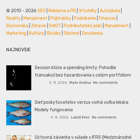
© 2010 - 2026
SEO
|
Reklama a PR
|
Vrtuľníky
|
Autoškola
|
Reality
|
Manažment
|
Prijímáčky
|
Podnikanie
|
Financie
|
Ekonomika
|
Zdravie
|
SWOT
|
Podnikateľský plán
|
Manažment
|
Marketing
|
Kultúra
|
Skúšky
|
Obchod
|
Dovolenka
NAJNOVŠIE
Session kľúče a spending limity: Pohodlie
transakcií bez hazardovania s celým portfóliom
5. 8. 2026
Mato Ondrus
No comments
Sieť poskytovateľov verzus voľná voľba lekára:
Modely fungovania
4. 8. 2026
Lukáš Kroc
No comments
Účtovná závierka v súlade s IFRS (Medzinárodné