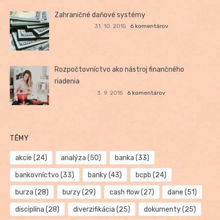
Zahraničné daňové systémy
31. 10. 2015
6 komentárov
Rozpočtovníctvo ako nástroj finančného
riadenia
3. 9. 2015
6 komentárov
TÉMY
akcie
(24)
analýza
(50)
banka
(33)
bankovníctvo
(33)
banky
(43)
bcpb
(24)
burza
(28)
burzy
(29)
cash flow
(27)
dane
(51)
disciplína
(28)
diverzifikácia
(25)
dokumenty
(25)