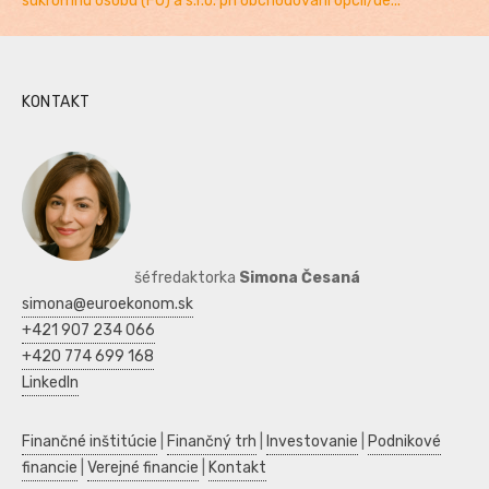
súkromnú osobu (FO) a s.r.o. pri obchodovaní opcií/de...
KONTAKT
šéfredaktorka
Simona Česaná
simona@euroekonom.sk
+421 907 234 066
+420 774 699 168
LinkedIn
Finančné inštitúcie
|
Finančný trh
|
Investovanie
|
Podnikové
financie
|
Verejné financie
|
Kontakt