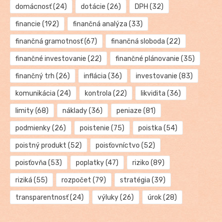
domácnosť
(24)
dotácie
(26)
DPH
(32)
financie
(192)
finančná analýza
(33)
finančná gramotnosť
(67)
finančná sloboda
(22)
finančné investovanie
(22)
finančné plánovanie
(35)
finančný trh
(26)
inflácia
(36)
investovanie
(83)
komunikácia
(24)
kontrola
(22)
likvidita
(36)
limity
(68)
náklady
(36)
peniaze
(81)
podmienky
(26)
poistenie
(75)
poistka
(54)
poistný produkt
(52)
poisťovníctvo
(52)
poisťovňa
(53)
poplatky
(47)
riziko
(89)
riziká
(55)
rozpočet
(79)
stratégia
(39)
transparentnosť
(24)
výluky
(26)
úrok
(28)