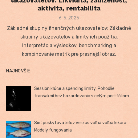
ukazovateľov: Likvidita, zadlženosť,
aktivita, rentabilita
Posted
6. 5. 2025
on
Základné skupiny finančných ukazovateľov: Základné
skupiny ukazovateľov a limity ich použitia.
Interpretácia výsledkov, benchmarking a
kombinovanie metrík pre presnejší obraz.
NAJNOVŠIE
Session kľúče a spending limity: Pohodlie
transakcií bez hazardovania s celým portfóliom
Sieť poskytovateľov verzus voľná voľba lekára:
Modely fungovania