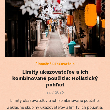
Finančné ukazovatele
Limity ukazovateľov a ich
kombinované použitie: Holistický
pohľad
Posted
27. 7. 2026
on
Limity ukazovateľov a ich kombinované použitie:
Základné skupiny ukazovateľov a limity ich použitia.