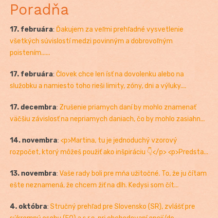
Poradňa
17. februára
:
Ďakujem za veľmi prehľadné vysvetlenie
všetkých súvislostí medzi povinným a dobrovoľným
poistením......
17. februára
:
Človek chce len ísť na dovolenku alebo na
služobku a namiesto toho rieši limity, zóny, dni a výluky....
17. decembra
:
Zrušenie priamych daní by mohlo znamenať
väčšiu závislosť na nepriamych daniach, čo by mohlo zasiahn...
14. novembra
:
<p>Martina, tu je jednoduchý vzorový
rozpočet, ktorý môžeš použiť ako inšpiráciu 👇</p> <p>Predsta...
13. novembra
:
Vaše rady boli pre mňa užitočné. To, že ju čítam
ešte neznamená, že chcem žiť na dlh. Kedysi som čít...
4. októbra
:
Stručný prehľad pre Slovensko (SR), zvlášť pre