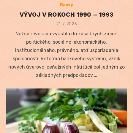
Banky
VÝVOJ V ROKOCH 1990 – 1993
Posted
21. 7. 2023
on
Nežná revolúcia vyústila do zásadných zmien
politického, sociálno-ekonomického,
inštitucionálneho, právného, atď usporiadania
spoločnosti. Reforma bankového systému, vznik
nových úverovo-peňažných inštitúcií bol jedným zo
základných predpokladov …