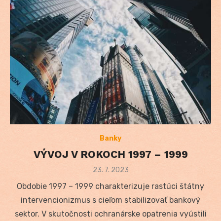
Banky
VÝVOJ V ROKOCH 1997 – 1999
Posted
23. 7. 2023
on
Obdobie 1997 – 1999 charakterizuje rastúci štátny
intervencionizmus s cieľom stabilizovať bankový
sektor. V skutočnosti ochranárske opatrenia vyústili