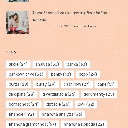
Rozpočtovníctvo ako nástroj finančného
riadenia
3. 9. 2015
6 komentárov
TÉMY
akcie
(24)
analýza
(50)
banka
(33)
bankovníctvo
(33)
banky
(43)
bcpb
(24)
burza
(28)
burzy
(29)
cash flow
(27)
dane
(51)
disciplína
(28)
diverzifikácia
(25)
dokumenty
(25)
domácnosť
(24)
dotácie
(26)
DPH
(32)
financie
(192)
finančná analýza
(33)
finančná gramotnosť
(67)
finančná sloboda
(22)