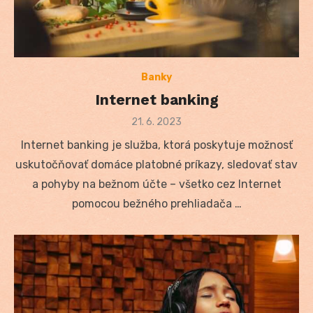
Banky
Internet banking
Posted
21. 6. 2023
on
Internet banking je služba, ktorá poskytuje možnosť
uskutočňovať domáce platobné príkazy, sledovať stav
a pohyby na bežnom účte – všetko cez Internet
pomocou bežného prehliadača …