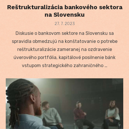
Reštrukturalizácia bankového sektora
na Slovensku
Posted
27. 7. 2023
on
Diskusie o bankovom sektore na Slovensku sa
spravidla obmedzujú na konštatovanie o potrebe
reštrukturalizácie zameranej na ozdravenie
úverového portfólia, kapitálové posilnenie bánk
vstupom strategického zahraničného …