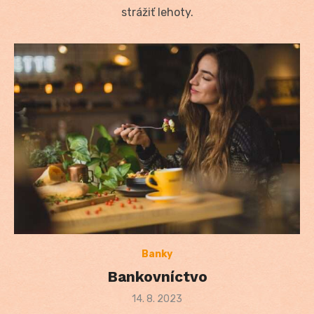
strážiť lehoty.
Banky
Bankovníctvo
Posted
14. 8. 2023
on