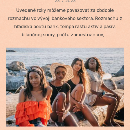
Posted
23. 7. 2023
on
Uvedené roky môžeme považovať za obdobie
rozmachu vo vývoji bankového sektora. Rozmachu z
hľadiska počtu bánk, tempa rastu aktív a pasív,
bilančnej sumy, počtu zamestnancov, …