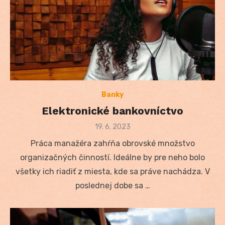
Banky
Elektronické bankovníctvo
Posted
19. 6. 2023
on
Práca manažéra zahŕňa obrovské množstvo
organizačných činností. Ideálne by pre neho bolo
všetky ich riadiť z miesta, kde sa práve nachádza. V
poslednej dobe sa …