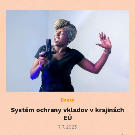
Banky
Systém ochrany vkladov v krajinách
EÚ
Posted
7. 7. 2023
on