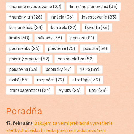
finančné investovanie
(22)
finančné plánovanie
(35)
finančný trh
(26)
inflácia
(36)
investovanie
(83)
komunikácia
(24)
kontrola
(22)
likvidita
(36)
limity
(68)
náklady
(36)
peniaze
(81)
podmienky
(26)
poistenie
(75)
poistka
(54)
poistný produkt
(52)
poisťovníctvo
(52)
poisťovňa
(53)
poplatky
(47)
riziko
(89)
riziká
(55)
rozpočet
(79)
stratégia
(39)
transparentnosť
(24)
výluky
(26)
úrok
(28)
Poradňa
17. februára
:
Ďakujem za veľmi prehľadné vysvetlenie
všetkých súvislostí medzi povinným a dobrovoľným