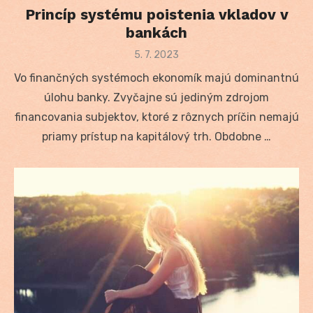
Princíp systému poistenia vkladov v
bankách
Posted
5. 7. 2023
on
Vo finančných systémoch ekonomík majú dominantnú
úlohu banky. Zvyčajne sú jediným zdrojom
financovania subjektov, ktoré z rôznych príčin nemajú
priamy prístup na kapitálový trh. Obdobne …