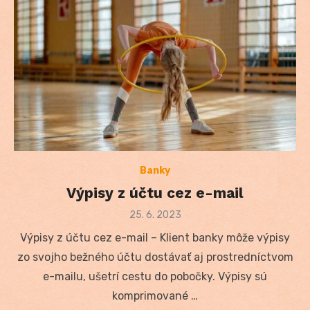
Banky
Výpisy z účtu cez e-mail
Posted
25. 6. 2023
on
Výpisy z účtu cez e-mail – Klient banky môže výpisy
zo svojho bežného účtu dostávať aj prostredníctvom
e-mailu, ušetrí cestu do pobočky. Výpisy sú
komprimované …