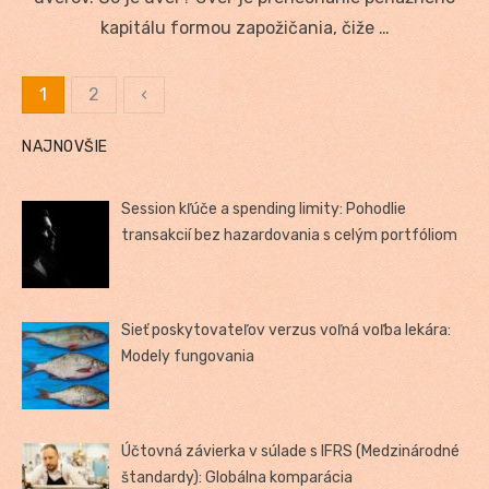
kapitálu formou zapožičania, čiže …
1
2
‹
Stránkovanie
NAJNOVŠIE
príspevkov
Session kľúče a spending limity: Pohodlie
transakcií bez hazardovania s celým portfóliom
Sieť poskytovateľov verzus voľná voľba lekára:
Modely fungovania
Účtovná závierka v súlade s IFRS (Medzinárodné
štandardy): Globálna komparácia