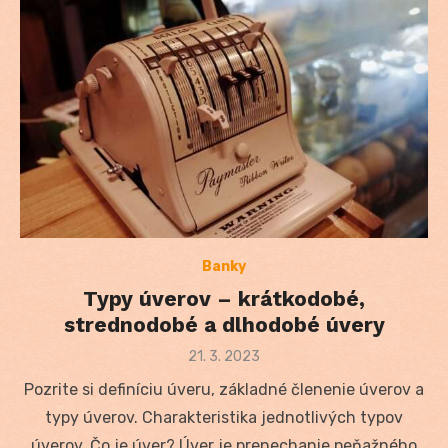
Banky
Typy úverov – krátkodobé,
strednodobé a dlhodobé úvery
Posted
21. 3. 2023
on
Pozrite si definíciu úveru, základné členenie úverov a
typy úverov. Charakteristika jednotlivých typov
úverov. Čo je úver? Úver je prenechanie peňažného