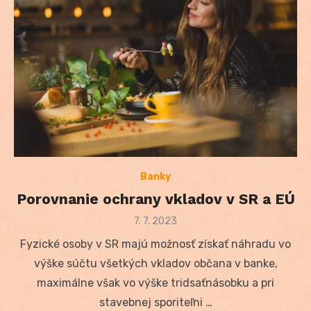
Banky
Porovnanie ochrany vkladov v SR a EÚ
Posted
7. 7. 2023
on
Fyzické osoby v SR majú možnosť získať náhradu vo
výške súčtu všetkých vkladov občana v banke,
maximálne však vo výške tridsaťnásobku a pri
stavebnej sporiteľni …