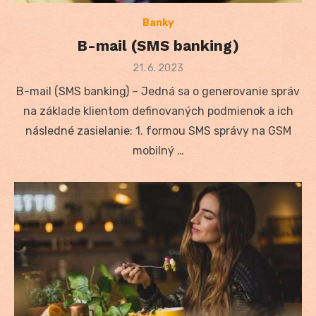
Banky
B-mail (SMS banking)
Posted
21. 6. 2023
on
B-mail (SMS banking) – Jedná sa o generovanie správ
na základe klientom definovaných podmienok a ich
následné zasielanie: 1. formou SMS správy na GSM
mobilný …