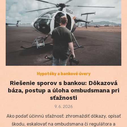
Hypotéky a bankové úvery
Riešenie sporov s bankou: Dôkazová
báza, postup a úloha ombudsmana pri
sťažnosti
Posted
9. 6. 2026
on
Ako podať účinnú sťažnosť: zhromaždiť dôkazy, opísať
škodu, eskalovať na ombudsmana či regulátora a