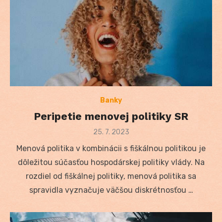
Banky
Peripetie menovej politiky SR
Posted
25. 7. 2023
on
Menová politika v kombinácii s fiškálnou politikou je
dôležitou súčasťou hospodárskej politiky vlády. Na
rozdiel od fiškálnej politiky, menová politika sa
spravidla vyznačuje väčšou diskrétnosťou …