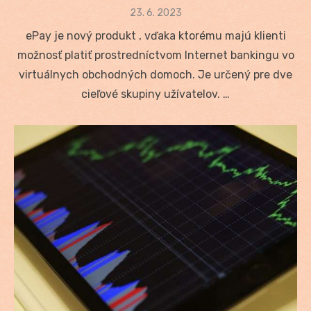
Posted
23. 6. 2023
on
ePay je nový produkt , vďaka ktorému majú klienti
možnosť platiť prostredníctvom Internet bankingu vo
virtuálnych obchodných domoch. Je určený pre dve
cieľové skupiny užívatelov. …