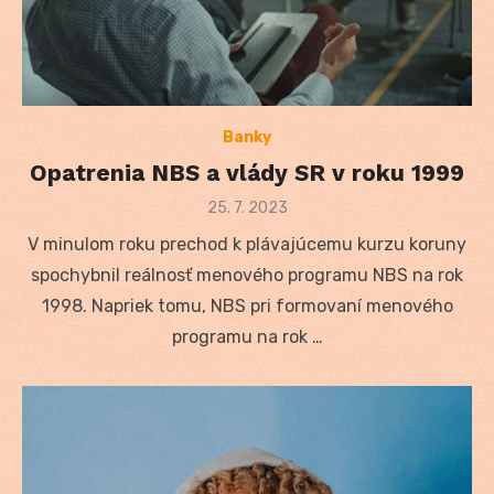
Banky
Opatrenia NBS a vlády SR v roku 1999
Posted
25. 7. 2023
on
V minulom roku prechod k plávajúcemu kurzu koruny
spochybnil reálnosť menového programu NBS na rok
1998. Napriek tomu, NBS pri formovaní menového
programu na rok …