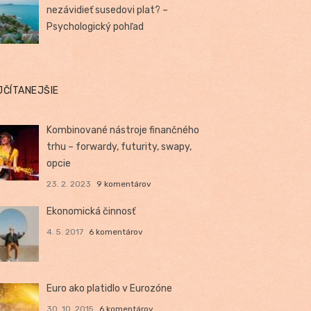
nezávidieť susedovi plat? –
Psychologický pohľad
JČÍTANEJŠIE
Kombinované nástroje finančného
trhu – forwardy, futurity, swapy,
opcie
23. 2. 2023
9 komentárov
Ekonomická činnosť
4. 5. 2017
6 komentárov
Euro ako platidlo v Eurozóne
30. 10. 2015
6 komentárov