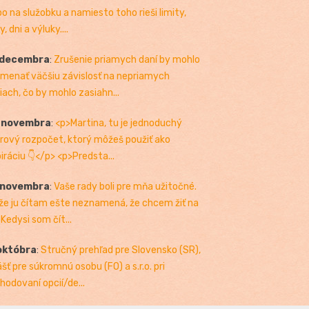
bo na služobku a namiesto toho rieši limity,
, dni a výluky....
 decembra
:
Zrušenie priamych daní by mohlo
menať väčšiu závislosť na nepriamych
iach, čo by mohlo zasiahn...
. novembra
:
<p>Martina, tu je jednoduchý
rový rozpočet, ktorý môžeš použiť ako
piráciu 👇</p> <p>Predsta...
 novembra
:
Vaše rady boli pre mňa užitočné.
 že ju čítam ešte neznamená, že chcem žiť na
 Kedysi som čít...
októbra
:
Stručný prehľad pre Slovensko (SR),
ášť pre súkromnú osobu (FO) a s.r.o. pri
hodovaní opcií/de...