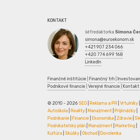
KONTAKT
šéfredaktorka
Simona Če
simona@euroekonom.sk
+421 907 234 066
+420 774 699 168
LinkedIn
Finančné inštitúcie
|
Finančný trh
|
Investovan
Podnikové financie
|
Verejné financie
|
Kontakt
© 2010 - 2026
SEO
|
Reklama a PR
|
Vrtuľníky
|
Autoškola
|
Reality
|
Manažment
|
Prijímáčky
|
Podnikanie
|
Financie
|
Ekonomika
|
Zdravie
|
S
Podnikateľský plán
|
Manažment
|
Marketing
|
Kultúra
|
Skúšky
|
Obchod
|
Dovolenka