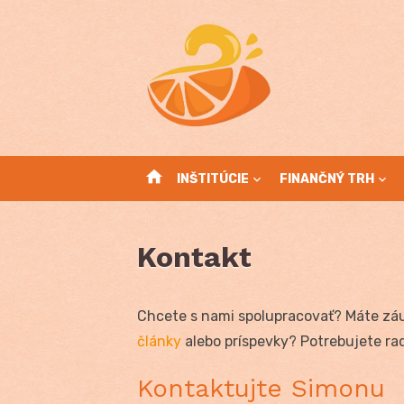
Skip
to
content
home
INŠTITÚCIE
FINANČNÝ TRH
Kontakt
Chcete s nami spolupracovať? Máte zá
články
alebo príspevky? Potrebujete rad
Kontaktujte Simonu