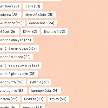
ash flow
(27)
dane
(51)
sciplína
(28)
diverzifikácia
(25)
okumenty
(25)
domácnosť
(24)
otácie
(26)
DPH
(32)
financie
(192)
inančná analýza
(33)
inančná gramotnosť
(67)
inančná sloboda
(22)
inančné investovanie
(22)
inančné plánovanie
(35)
inančný trh
(26)
inflácia
(36)
nvestovanie
(83)
komunikácia
(24)
ontrola
(22)
likvidita
(37)
limity
(68)
áklady
(36)
peniaze
(81)