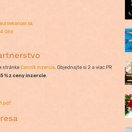
euroekonom.sk
34 066
artnerstvo
a stránke
Cenník inzercie
. Objednajte si 2 a viac PR
5 % z ceny inzercie
.
it.pdf
dresa