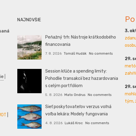
Po
NAJNOVŠIE
3. o
saná
Peňažný trh: Nástroje krátkodobého
zdanu
financovania
osobu 
7. 8. 2026
Tomáš Hudák
No comments
29. 
metód
Session kľúče a spending limity:
zahŕň
ie
|
Pohodlie transakcií bez hazardovania
s celým portfóliom
29. 
mohla
5. 8. 2026
Mato Ondrus
No comments
tým, 
Sieť poskytovateľov verzus voľná
voľba lekára: Modely fungovania
WOT
|
4. 8. 2026
Lukáš Kroc
No comments