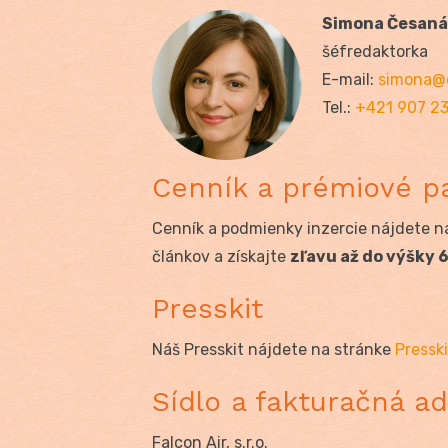
Simona Česaná
šéfredaktorka
E-mail:
simona@
Tel.:
+421 907 2
Cenník a prémiové p
Cenník a podmienky inzercie nájdete n
článkov a získajte
zľavu až do výšky 6
Presskit
Náš Presskit nájdete na stránke
Pressk
Sídlo a fakturačná a
Falcon Air, s.r.o.