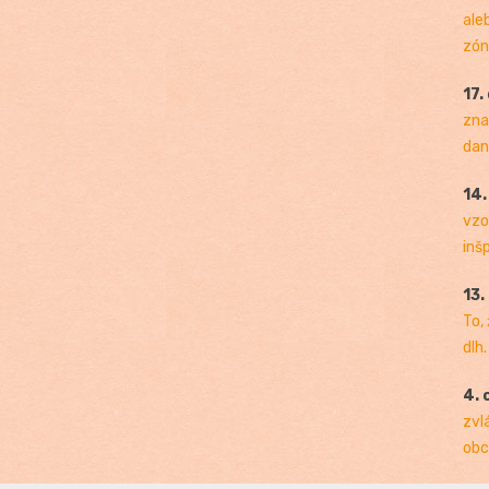
ale
zóny
17.
zna
dan
14
vzo
inš
13.
To,
dlh.
4. 
zvl
obc