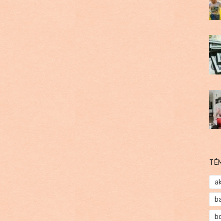
TÉ
a
b
b