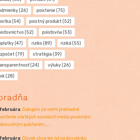
odmienky
(26)
poistenie
(75)
oistka
(54)
poistný produkt
(52)
oisťovníctvo
(52)
poisťovňa
(53)
oplatky
(47)
riziko
(89)
riziká
(55)
ozpočet
(79)
stratégia
(39)
ransparentnosť
(24)
výluky
(26)
rok
(28)
oradňa
 februára
:
Ďakujem za veľmi prehľadné
vetlenie všetkých súvislostí medzi povinným
obrovoľným poistením......
 februára
:
Človek chce len ísť na dovolenku