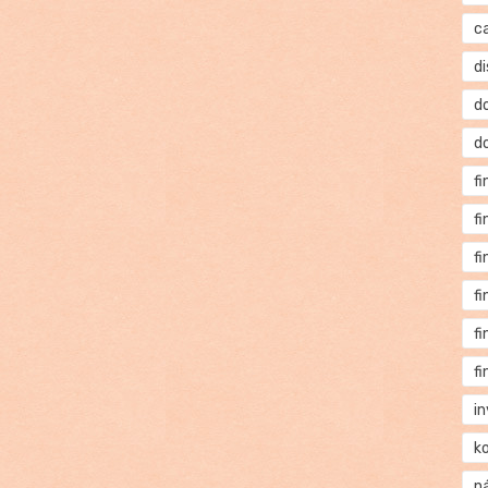
c
di
d
d
f
f
f
f
f
f
i
k
n