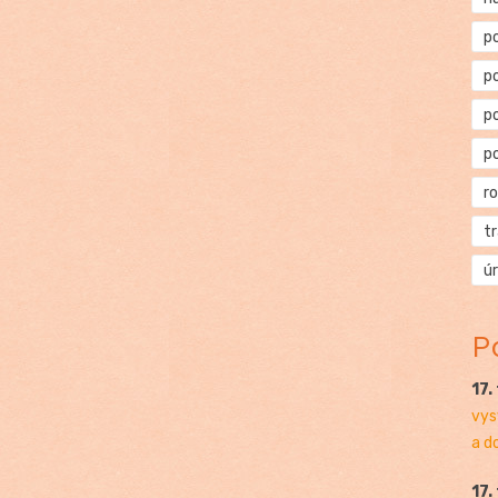
p
p
p
p
r
t
ú
P
17.
vys
a d
17.