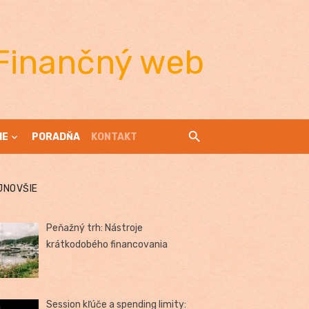
Finančný web
IE
PORADŇA
KONTAKT
JNOVŠIE
Peňažný trh: Nástroje
krátkodobého financovania
Session kľúče a spending limity: