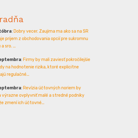
radňa
któbra
:
Dobry vecer. Zaujima ma ako sa na SR
je prijem z obchodovania opcií pre sukromnu
a sro. ...
septembra
:
Firmy by mali zaviesť pokročilejšie
y na hodnotenie rizika, ktoré explicitne
ajú regulačné...
septembra
:
Revízia účtovných noriem by
 výrazne ovplyvniť malé a stredné podniky
že zmení ich účtovné...