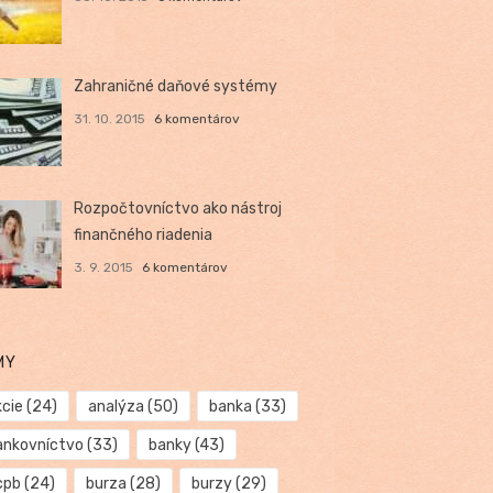
Zahraničné daňové systémy
31. 10. 2015
6 komentárov
Rozpočtovníctvo ako nástroj
finančného riadenia
3. 9. 2015
6 komentárov
MY
kcie
(24)
analýza
(50)
banka
(33)
ankovníctvo
(33)
banky
(43)
cpb
(24)
burza
(28)
burzy
(29)