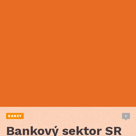
BANKY
0
Bankový sektor SR