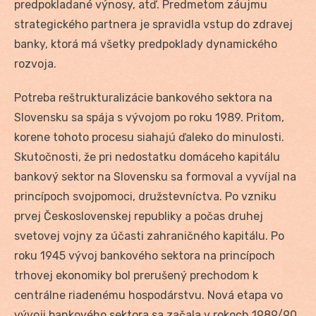
predpokladané výnosy, atď. Predmetom záujmu
strategického partnera je spravidla vstup do zdravej
banky, ktorá má všetky predpoklady dynamického
rozvoja.
Potreba reštrukturalizácie bankového sektora na
Slovensku sa spája s vývojom po roku 1989. Pritom,
korene tohoto procesu siahajú ďaleko do minulosti.
Skutočnosti, že pri nedostatku domáceho kapitálu
bankový sektor na Slovensku sa formoval a vyvíjal na
princípoch svojpomoci, družstevníctva. Po vzniku
prvej Československej republiky a počas druhej
svetovej vojny za účasti zahraničného kapitálu. Po
roku 1945 vývoj bankového sektora na princípoch
trhovej ekonomiky bol prerušený prechodom k
centrálne riadenému hospodárstvu. Nová etapa vo
vývoji bankového sektora sa začala v rokoch 1989/90