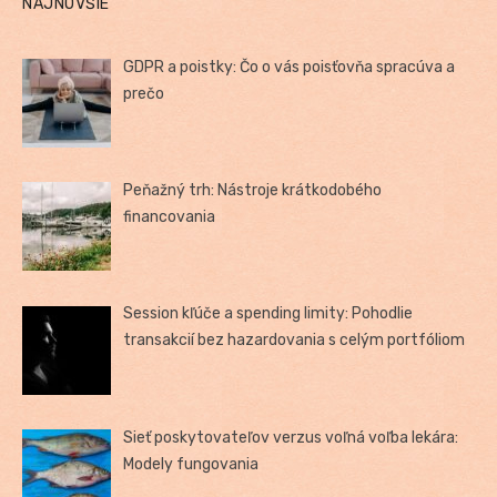
NAJNOVŠIE
GDPR a poistky: Čo o vás poisťovňa spracúva a
prečo
Peňažný trh: Nástroje krátkodobého
financovania
Session kľúče a spending limity: Pohodlie
transakcií bez hazardovania s celým portfóliom
Sieť poskytovateľov verzus voľná voľba lekára:
Modely fungovania