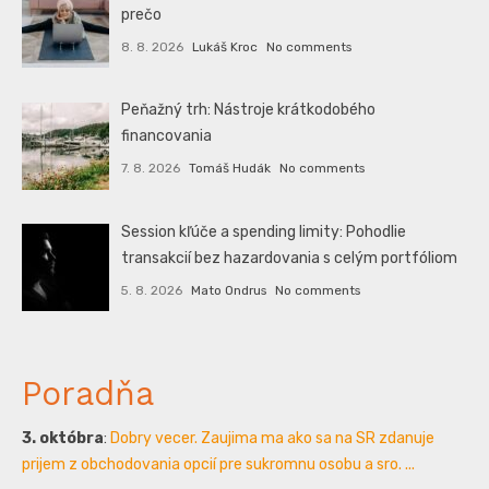
prečo
8. 8. 2026
Lukáš Kroc
No comments
Peňažný trh: Nástroje krátkodobého
financovania
7. 8. 2026
Tomáš Hudák
No comments
Session kľúče a spending limity: Pohodlie
transakcií bez hazardovania s celým portfóliom
5. 8. 2026
Mato Ondrus
No comments
Poradňa
3. októbra
:
Dobry vecer. Zaujima ma ako sa na SR zdanuje
prijem z obchodovania opcií pre sukromnu osobu a sro. ...