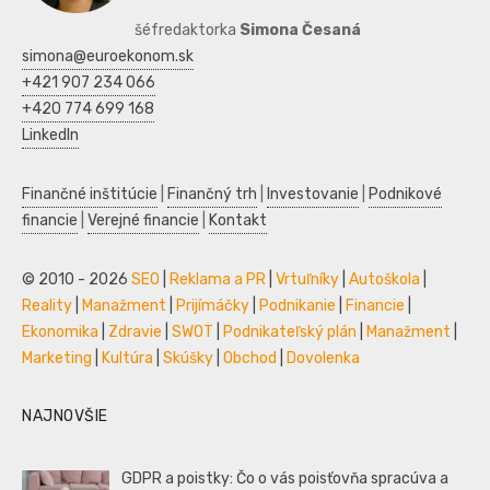
šéfredaktorka
Simona Česaná
simona@euroekonom.sk
+421 907 234 066
+420 774 699 168
LinkedIn
Finančné inštitúcie
|
Finančný trh
|
Investovanie
|
Podnikové
financie
|
Verejné financie
|
Kontakt
© 2010 - 2026
SEO
|
Reklama a PR
|
Vrtuľníky
|
Autoškola
|
Reality
|
Manažment
|
Prijímáčky
|
Podnikanie
|
Financie
|
Ekonomika
|
Zdravie
|
SWOT
|
Podnikateľský plán
|
Manažment
|
Marketing
|
Kultúra
|
Skúšky
|
Obchod
|
Dovolenka
NAJNOVŠIE
GDPR a poistky: Čo o vás poisťovňa spracúva a