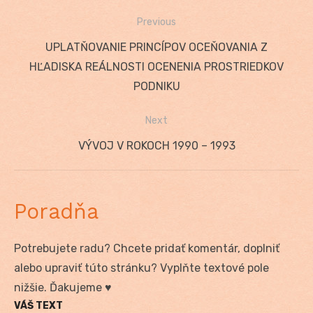
Previous
Navigácia
Previous
UPLATŇOVANIE PRINCÍPOV OCEŇOVANIA Z
v
post:
HĽADISKA REÁLNOSTI OCENENIA PROSTRIEDKOV
článku
PODNIKU
Next
Next
VÝVOJ V ROKOCH 1990 – 1993
post:
Poradňa
Potrebujete radu? Chcete pridať komentár, doplniť
alebo upraviť túto stránku? Vyplňte textové pole
nižšie. Ďakujeme ♥
VÁŠ TEXT