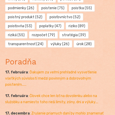
podmienky
(26)
poistenie
(75)
poistka
(55)
poistný produkt
(52)
poisťovníctvo
(52)
poisťovňa
(53)
poplatky
(47)
riziko
(89)
riziká
(55)
rozpočet
(79)
stratégia
(39)
transparentnosť
(24)
výluky
(26)
úrok
(28)
Poradňa
17. februára
:
Ďakujem za veľmi prehľadné vysvetlenie
všetkých súvislostí medzi povinným a dobrovoľným
poistením......
17. februára
:
Človek chce len ísť na dovolenku alebo na
služobku a namiesto toho rieši limity, zóny, dni a výluky....
17. decembra
:
Zrušenie priamych daní by mohlo znamenať