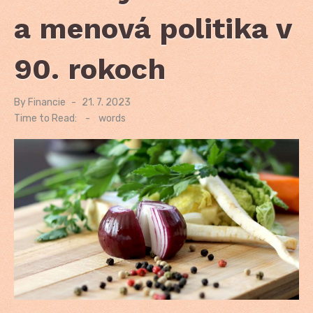
a menová politika v
90. rokoch
By
Financie
Posted
21. 7. 2023
on
Time to Read:
-
words