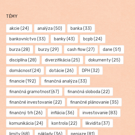
TÉMY
akcie
(24)
analýza
(50)
banka
(33)
bankovníctvo
(33)
banky
(43)
bcpb
(24)
burza
(28)
burzy
(29)
cash flow
(27)
dane
(51)
disciplína
(28)
diverzifikácia
(25)
dokumenty
(25)
domácnosť
(24)
dotácie
(26)
DPH
(32)
financie
(192)
finančná analýza
(33)
finančná gramotnosť
(67)
finančná sloboda
(22)
finančné investovanie
(22)
finančné plánovanie
(35)
finančný trh
(26)
inflácia
(36)
investovanie
(83)
komunikácia
(24)
kontrola
(22)
likvidita
(37)
limity
(68)
náklady
(36)
peniaze
(81)