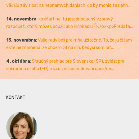
väčšiu závislosť na nepriamych daniach, čo by mohlo zasiahn...
14. novembra
:
<p>Martina, tu je jednoduchý vzorový
rozpočet, ktorý môžeš použiť ako inšpiráciu 👇</p> <p>Predsta...
13. novembra
:
Vaše rady boli pre mňa užitočné. To, že ju čítam
ešte neznamená, že chcem žiť na dlh. Kedysi som čít...
4. októbra
:
Stručný prehľad pre Slovensko (SR), zvlášť pre
súkromnú osobu (FO) a s.r.o. pri obchodovaní opcií/de...
KONTAKT