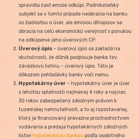
spravidla časť emisie odkúpi. Podnikateľský
subjekt sa v tomto prípade neobracia na banku
so žiadosťou o úver, ale emisiou dlhopisov sa
obracia na celú ekonomickú verejnosť s ponukou
na odkúpenie jeho úverových CP.
Úverový úpis
– úverový úpis sa zakladá na
skutočnosti, že dlžník podpisuje banke tzv.
záväzkovú listinu – úverový úpis. Táto je
dôkazom pohľadávky banky voči nemu.
Hypotekárny úver
– hypotekárny úver je úver
s lehotou splatnosti najmenej 4 roky a najviac
30 rokov zabezpečený záložným právom k
tuzemskej nehnuteľnosti, a to aj rozostavanej,
ktorý je financovaný prevažne prostredníctvom
vydávania a predaja hypotekárnych záložných
listov
hypotekárnou bankou
podľa osobitného