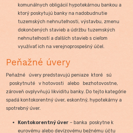
komunálnych obligácií hypotekárnou bankou a
ktorý poskytujú banky na nadobudnutie
tuzemských nehnuteľnosti, výstavbu, zmenu
dokončených stavieb a údržbu tuzemských
nehnuteľností a ďalších stavieb s cieľom
využívať ich na verejnoprospešný účel.
Peňažné úvery
Peňažné úvery predstavujú peniaze ktoré sú
poskytnuté v hotovosti alebo bezhotovostne,
zároveň ovplyvňujú likviditu banky. Do tejto kategórie
spadá kontokorentný úver, eskontný, hypotekárny a
spotrebný úver.
Kontokorentný úver
– banka poskytne k
eurovému alebo devízovému bežnému účtu