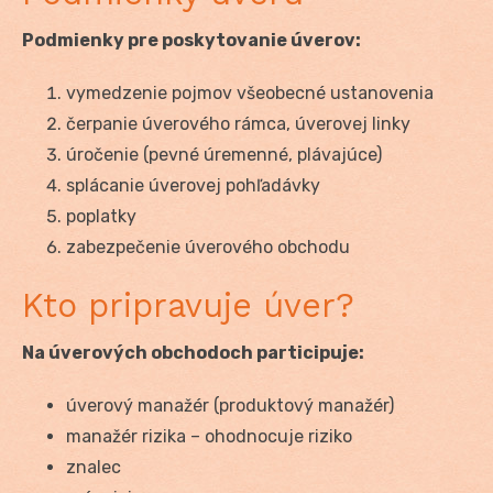
Podmienky pre poskytovanie úverov:
vymedzenie pojmov všeobecné ustanovenia
čerpanie úverového rámca, úverovej linky
úročenie (pevné úremenné, plávajúce)
splácanie úverovej pohľadávky
poplatky
zabezpečenie úverového obchodu
Kto pripravuje úver?
Na úverových obchodoch participuje:
úverový manažér (produktový manažér)
manažér rizika – ohodnocuje riziko
znalec