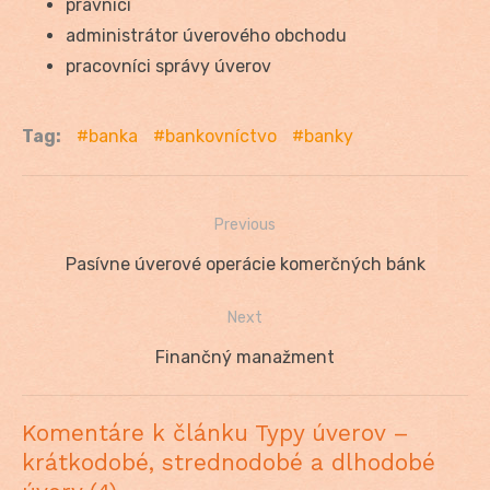
právnici
administrátor úverového obchodu
pracovníci správy úverov
Tag:
banka
bankovníctvo
banky
Previous
Navigácia
Previous
Pasívne úverové operácie komerčných bánk
v
post:
Next
článku
Next
Finančný manažment
post:
Komentáre k článku Typy úverov –
krátkodobé, strednodobé a dlhodobé