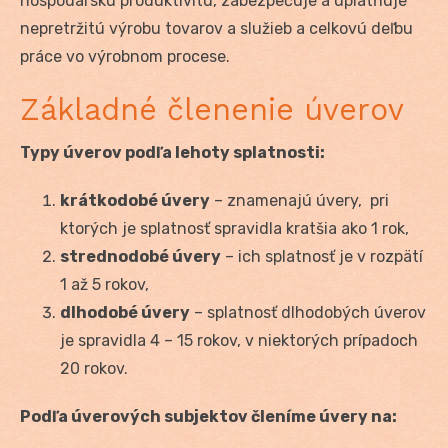
hospodársku produktivitu, zabezpečuje a uplatňuje
nepretržitú výrobu tovarov a služieb a celkovú deľbu
práce vo výrobnom procese.
Základné členenie úverov
Typy úverov podľa lehoty splatnosti:
krátkodobé úvery
– znamenajú úvery, pri
ktorých je splatnosť spravidla kratšia ako 1 rok,
strednodobé úvery
– ich splatnosť je v rozpätí
1 až 5 rokov,
dlhodobé úvery
– splatnosť dlhodobých úverov
je spravidla 4 – 15 rokov, v niektorých prípadoch
20 rokov.
Podľa úverových subjektov členíme úvery na: