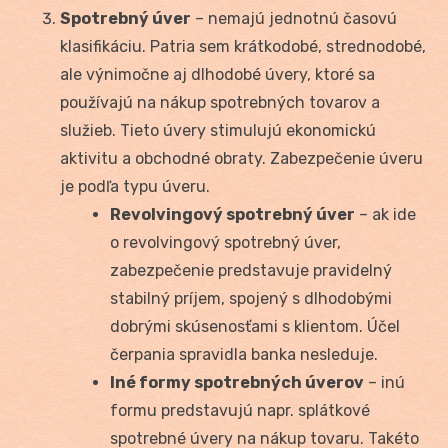
Spotrebný úver
– nemajú jednotnú časovú
klasifikáciu. Patria sem krátkodobé, strednodobé,
ale výnimočne aj dlhodobé úvery, ktoré sa
používajú na nákup spotrebných tovarov a
služieb. Tieto úvery stimulujú ekonomickú
aktivitu a obchodné obraty. Zabezpečenie úveru
je podľa typu úveru.
Revolvingový spotrebný úver
– ak ide
o revolvingový spotrebný úver,
zabezpečenie predstavuje pravidelný
stabilný príjem, spojený s dlhodobými
dobrými skúsenosťami s klientom. Účel
čerpania spravidla banka nesleduje.
Iné formy spotrebných úverov
– inú
formu predstavujú napr. splátkové
spotrebné úvery na nákup tovaru. Takéto