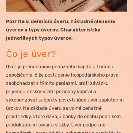
Pozrite si definíciu úveru, základné členenie
úverov a typy úverov. Charakteristika
jednotlivých typov úverov.
Čo je úver?
Úver je prenechanie peňažného kapitálu formou
zapožičania, čiže postúpenie hospodárskeho práva
zaobchádzať s týmito peniazmi, proti záväzku
príjemcu neskôr vrátiť požicaný kapitál a
vykopenzovať subjekty poskytujúce úver zaplatením
úrokov. Na základe úveru sa voľné peňažné
prostriedky, ktoré dávajú banky do obehu podnikom
produkujúcim tovar a služby. Úver podporuje