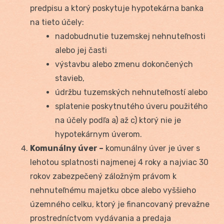
predpisu a ktorý poskytuje hypotekárna banka
na tieto účely:
nadobudnutie tuzemskej nehnuteľnosti
alebo jej časti
výstavbu alebo zmenu dokončených
stavieb,
údržbu tuzemských nehnuteľností alebo
splatenie poskytnutého úveru použitého
na účely podľa a) až c) ktorý nie je
hypotekárnym úverom.
Komunálny úver –
komunálny úver je úver s
lehotou splatnosti najmenej 4 roky a najviac 30
rokov zabezpečený záložným právom k
nehnuteľnému majetku obce alebo vyššieho
územného celku, ktorý je financovaný prevažne
prostredníctvom vydávania a predaja