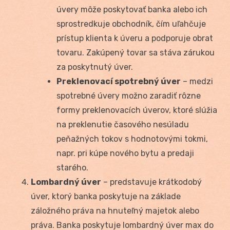
úvery môže poskytovať banka alebo ich
sprostredkuje obchodník, čím uľahčuje
prístup klienta k úveru a podporuje obrat
tovaru. Zakúpený tovar sa stáva zárukou
za poskytnutý úver.
Preklenovací spotrebný úver
– medzi
spotrebné úvery možno zaradiť rôzne
formy preklenovacích úverov, ktoré slúžia
na preklenutie časového nesúladu
peňažných tokov s hodnotovými tokmi,
napr. pri kúpe nového bytu a predaji
starého.
Lombardný úver
– predstavuje krátkodobý
úver, ktorý banka poskytuje na základe
záložného práva na hnuteľný majetok alebo
práva. Banka poskytuje lombardný úver max do