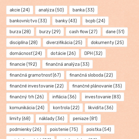
akcie
(24)
analýza
(50)
banka
(33)
bankovníctvo
(33)
banky
(43)
bcpb
(24)
burza
(28)
burzy
(29)
cash flow
(27)
dane
(51)
disciplína
(28)
diverzifikácia
(25)
dokumenty
(25)
domácnosť
(24)
dotácie
(26)
DPH
(32)
financie
(192)
finančná analýza
(33)
finančná gramotnosť
(67)
finančná sloboda
(22)
finančné investovanie
(22)
finančné plánovanie
(35)
finančný trh
(26)
inflácia
(36)
investovanie
(83)
komunikácia
(24)
kontrola
(22)
likvidita
(36)
limity
(68)
náklady
(36)
peniaze
(81)
podmienky
(26)
poistenie
(75)
poistka
(54)