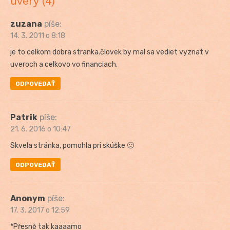
úvery (4)
zuzana
píše:
14. 3. 2011 o 8:18
je to celkom dobra stranka.človek by mal sa vediet vyznat v
uveroch a celkovo vo financiach.
ODPOVEDAŤ
Patrik
píše:
21. 6. 2016 o 10:47
Skvela stránka, pomohla pri skúške 🙂
ODPOVEDAŤ
Anonym
píše:
17. 3. 2017 o 12:59
*Přesně tak kaaaamo