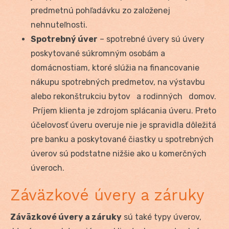
predmetnú pohľadávku zo založenej
nehnuteľnosti.
Spotrebný úver
– spotrebné úvery sú úvery
poskytované súkromným osobám a
domácnostiam, ktoré slúžia na financovanie
nákupu spotrebných predmetov, na výstavbu
alebo rekonštrukciu bytov a rodinných domov.
Príjem klienta je zdrojom splácania úveru. Preto
účelovosť úveru overuje nie je spravidla dôležitá
pre banku a poskytované čiastky u spotrebných
úverov sú podstatne nižšie ako u komerčných
úveroch.
Záväzkové úvery a záruky
Z
áväzkové
úvery a záruky
sú také typy úverov,