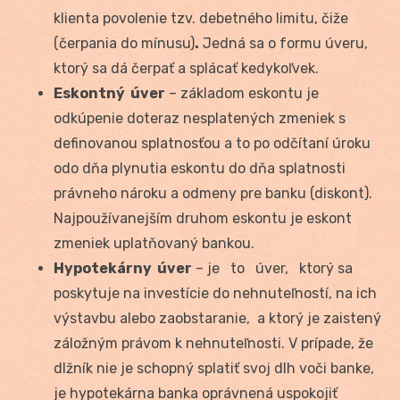
klienta povolenie tzv. debetného limitu, čiže
(čerpania do mínusu)
.
Jedná sa o formu úveru,
ktorý sa dá čerpať a splácať kedykoľvek.
Eskontný úver
– základom eskontu je
odkúpenie doteraz nesplatených zmeniek s
definovanou splatnosťou a to po odčítaní úroku
odo dňa plynutia eskontu do dňa splatnosti
právneho nároku a odmeny pre banku (diskont).
Najpoužívanejším druhom eskontu je eskont
zmeniek uplatňovaný bankou.
Hypotekárny úver
– je to úver, ktorý sa
poskytuje na investície do nehnuteľností, na ich
výstavbu alebo zaobstaranie, a ktorý je zaistený
záložným právom k nehnuteľnosti. V prípade, že
dlžník nie je schopný splatiť svoj dlh voči banke,
je hypotekárna banka oprávnená uspokojiť