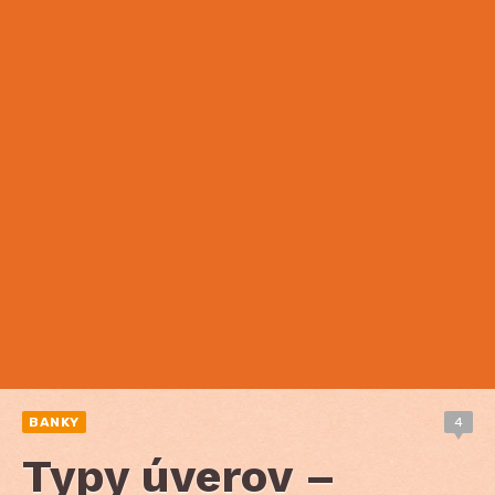
BANKY
4
Typy úverov –