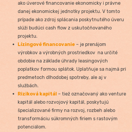
ako úverové financovanie ekonomicky i právne
danej ekonomickej jednotky projektu. V tomto
prípade ako zdroj splácania poskytnutého úveru
slúži budúci cash flow z uskutočňovaného
projektu.
Lízingové financovanie
– je prenájom
výrobkov a výrobných prostriedkov na určité
obdobie na základe úhrady leasingových
poplatkov formou splátok. Uplatňuje sa najmä pri
predmetoch dlhodobej spotreby, ale aj v
službách.
Riziková kapitál
– tiež označovaný ako venture
kapitál alebo rozvojový kapitál, poskytujú
špecializované firmy na rozvoj, rozbeh alebo
transformáciu súkromných firiem s rastovým
potenciálom.