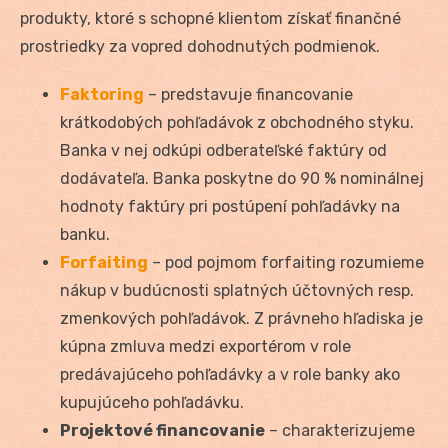
produkty, ktoré s schopné klientom získať finančné
prostriedky za vopred dohodnutých podmienok.
Faktoring
– predstavuje financovanie
krátkodobých pohľadávok z obchodného styku.
Banka v nej odkúpi odberateľské faktúry od
dodávateľa. Banka poskytne do 90 % nominálnej
hodnoty faktúry pri postúpení pohľadávky na
banku.
Forfaiting
– pod pojmom forfaiting rozumieme
nákup v budúcnosti splatných účtovných resp.
zmenkových pohľadávok. Z právneho hľadiska je
kúpna zmluva medzi exportérom v role
predávajúceho pohľadávky a v role banky ako
kupujúceho pohľadávku.
Projektové financovanie
– charakterizujeme