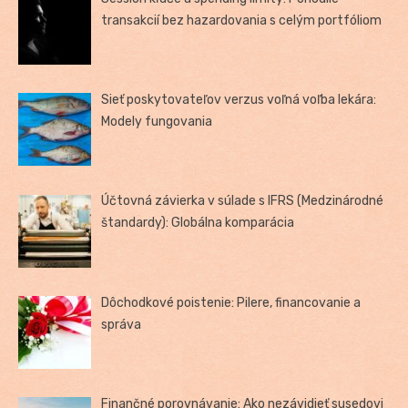
transakcií bez hazardovania s celým portfóliom
Sieť poskytovateľov verzus voľná voľba lekára:
Modely fungovania
Účtovná závierka v súlade s IFRS (Medzinárodné
štandardy): Globálna komparácia
Dôchodkové poistenie: Pilere, financovanie a
správa
Finančné porovnávanie: Ako nezávidieť susedovi