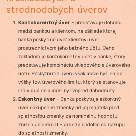
strednodobých úverov
Kontokorentný úver
– predstavuje dohodu
medzi bankou a klientom, na základe ktorej
banka poskytuje úver klientovi úver
prostredníctvom jeho bežného účtu. Jeho
základom je kontokorentný účet v banke, ktorý
predstavuje kombináciu vkladového a úverového
účtu. Poskytnutie úveru však môže byť len do
výšky tzv. úverového limitu, ktorý sa stanovuje
individuálne a musí byť vopred dohodnutý.
Eskontný úver
– Banka poskytuje eskontný
úver odkúpením zmenky od jej majiteľa pred
splatnosťou zmenky za nominálnu hodnotu
zníženú o diskont – úrok za obdobie od nákupu
do splatnosti zmenky.