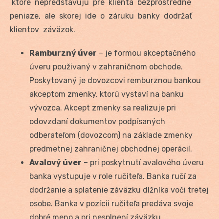
ktoré nepredstavujú pre klienta bezprostredné
peniaze, ale skorej ide o záruku banky dodržať
klientov záväzok.
Ramburzný úver
– je formou akceptačného
úveru použivaný v zahraničnom obchode.
Poskytovaný je dovozcovi remburznou bankou
akceptom zmenky, ktorú vystaví na banku
vývozca. Akcept zmenky sa realizuje pri
odovzdaní dokumentov podpísaných
odberateľom (dovozcom) na základe zmenky
predmetnej zahraničnej obchodnej operácií.
Avalový úver
– pri poskytnutí avalového úveru
banka vystupuje v role ručiteľa. Banka ručí za
dodržanie a splatenie záväzku dlžníka voči tretej
osobe. Banka v pozícii ručiteľa predáva svoje
dobré meno a pri nesplnení záväzku