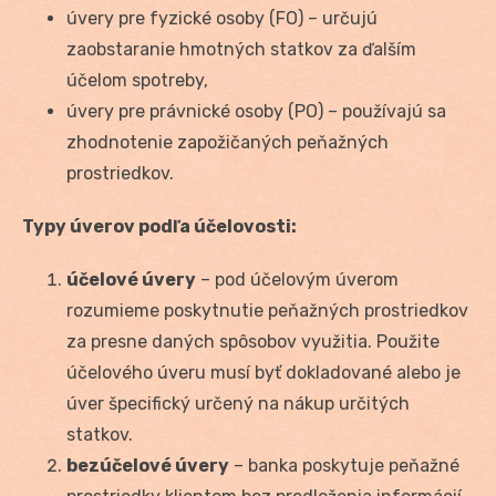
úvery pre fyzické osoby (FO) – určujú
zaobstaranie hmotných statkov za ďalším
účelom spotreby,
úvery pre právnické osoby (PO) – používajú sa
zhodnotenie zapožičaných peňažných
prostriedkov.
Typy úverov podľa účelovosti:
účelové úvery
– pod účelovým úverom
rozumieme poskytnutie peňažných prostriedkov
za presne daných spôsobov využitia. Použite
účelového úveru musí byť dokladované alebo je
úver špecifický určený na nákup určitých
statkov.
bezúčelové úvery
– banka poskytuje peňažné