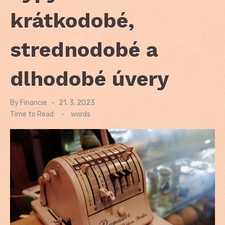
krátkodobé,
strednodobé a
dlhodobé úvery
By
Financie
Posted
21. 3. 2023
on
Time to Read:
-
words