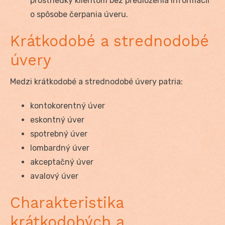
prostriedky klientom bez predloženia informácií
o spôsobe čerpania úveru.
Krátkodobé a strednodobé
úvery
Medzi krátkodobé a strednodobé úvery patria:
kontokorentný úver
eskontný úver
spotrebný úver
lombardný úver
akceptačný úver
avalový úver
Charakteristika
krátkodobých a