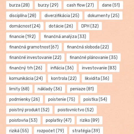
burza
(28)
burzy
(29)
cash flow
(27)
dane
(51)
disciplína
(28)
diverzifikácia
(25)
dokumenty
(25)
domácnosť
(24)
dotácie
(26)
DPH
(32)
financie
(192)
finančná analýza
(33)
finančná gramotnosť
(67)
finančná sloboda
(22)
finančné investovanie
(22)
finančné plánovanie
(35)
finančný trh
(26)
inflácia
(36)
investovanie
(83)
komunikácia
(24)
kontrola
(22)
likvidita
(36)
limity
(68)
náklady
(36)
peniaze
(81)
podmienky
(26)
poistenie
(75)
poistka
(54)
poistný produkt
(52)
poisťovníctvo
(52)
poisťovňa
(53)
poplatky
(47)
riziko
(89)
riziká
(55)
rozpočet
(79)
stratégia
(39)