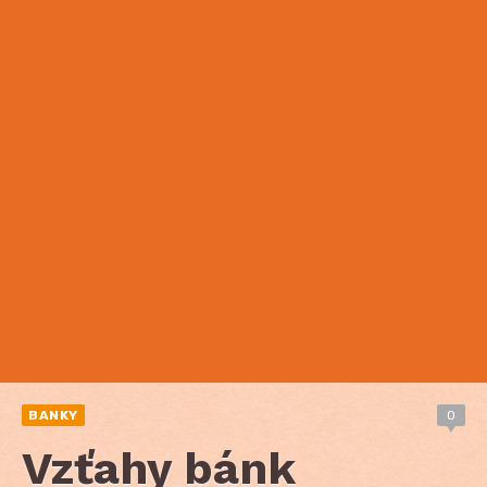
BANKY
0
Vzťahy bánk