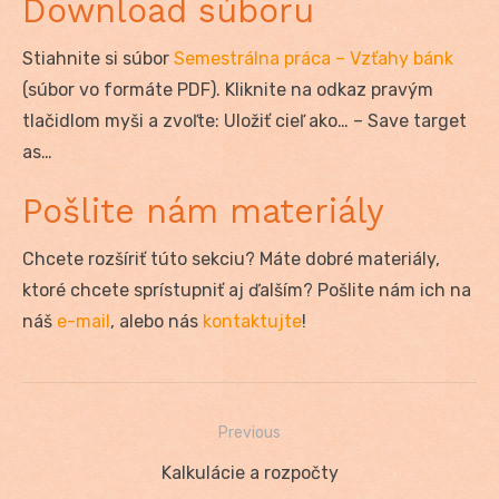
Download súboru
Stiahnite si súbor
Semestrálna práca – Vzťahy bánk
(súbor vo formáte PDF). Kliknite na odkaz pravým
tlačidlom myši a zvoľte: Uložiť cieľ ako… – Save target
as…
Pošlite nám materiály
Chcete rozšíriť túto sekciu? Máte dobré materiály,
ktoré chcete sprístupniť aj ďalším? Pošlite nám ich na
náš
e-mail
, alebo nás
kontaktujte
!
Previous
Navigácia
Previous
Kalkulácie a rozpočty