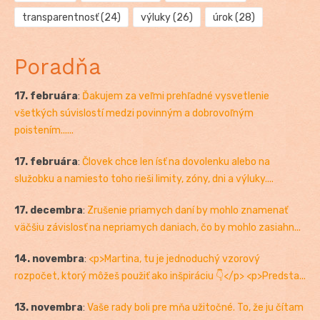
transparentnosť
(24)
výluky
(26)
úrok
(28)
Poradňa
17. februára
:
Ďakujem za veľmi prehľadné vysvetlenie
všetkých súvislostí medzi povinným a dobrovoľným
poistením......
17. februára
:
Človek chce len ísť na dovolenku alebo na
služobku a namiesto toho rieši limity, zóny, dni a výluky....
17. decembra
:
Zrušenie priamych daní by mohlo znamenať
väčšiu závislosť na nepriamych daniach, čo by mohlo zasiahn...
14. novembra
:
<p>Martina, tu je jednoduchý vzorový
rozpočet, ktorý môžeš použiť ako inšpiráciu 👇</p> <p>Predsta...
13. novembra
:
Vaše rady boli pre mňa užitočné. To, že ju čítam