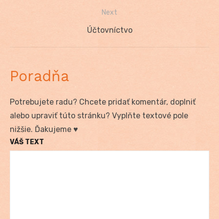
v
post:
Next
článku
Next
Účtovníctvo
post:
Poradňa
Potrebujete radu? Chcete pridať komentár, doplniť
alebo upraviť túto stránku? Vyplňte textové pole
nižšie. Ďakujeme ♥
VÁŠ TEXT