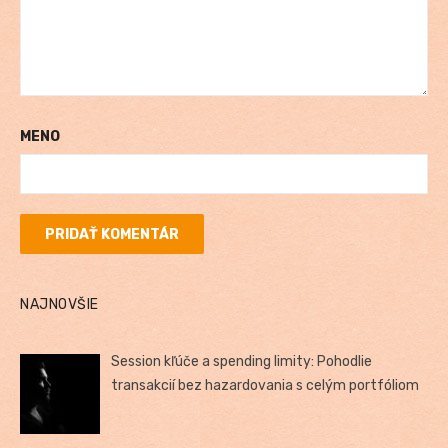
MENO
NAJNOVŠIE
Session kľúče a spending limity: Pohodlie
transakcií bez hazardovania s celým portfóliom