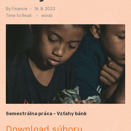
By
Financie
Posted
16. 8. 2023
on
Time to Read:
-
words
Semestrálna práca – Vzťahy bánk
Download súboru