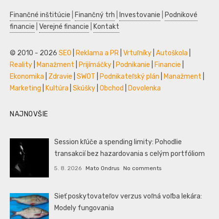
Finančné inštitúcie
|
Finančný trh
|
Investovanie
|
Podnikové
financie
|
Verejné financie
|
Kontakt
© 2010 - 2026
SEO
|
Reklama a PR
|
Vrtuľníky
|
Autoškola
|
Reality
|
Manažment
|
Prijímáčky
|
Podnikanie
|
Financie
|
Ekonomika
|
Zdravie
|
SWOT
|
Podnikateľský plán
|
Manažment
|
Marketing
|
Kultúra
|
Skúšky
|
Obchod
|
Dovolenka
NAJNOVŠIE
Session kľúče a spending limity: Pohodlie
transakcií bez hazardovania s celým portfóliom
5. 8. 2026
Mato Ondrus
No comments
Sieť poskytovateľov verzus voľná voľba lekára:
Modely fungovania