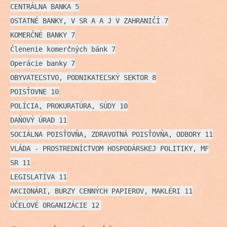
CENTRÁLNA BANKA 5
OSTATNÉ BANKY, V SR A A J V ZAHRANIČÍ 7
KOMERČNÉ BANKY 7
Členenie komerčných bánk 7
Operácie banky 7
OBYVATEĽSTVO, PODNIKATEĽSKÝ SEKTOR 8
POISŤOVNE 10
POLÍCIA, PROKURATÚRA, SÚDY 10
DAŇOVÝ ÚRAD 11
SOCIÁLNA POISŤOVŇA, ZDRAVOTNÁ POISŤOVŇA, ODBORY 11
VLÁDA - PROSTREDNÍCTVOM HOSPODÁRSKEJ POLITIKY, MF
SR 11
LEGISLATÍVA 11
AKCIONÁRI, BURZY CENNÝCH PAPIEROV, MAKLÉRI 11
ÚČELOVÉ ORGANIZÁCIE 12