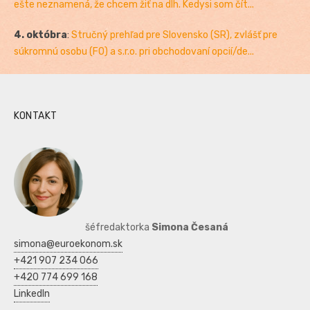
ešte neznamená, že chcem žiť na dlh. Kedysi som čít...
4. októbra
:
Stručný prehľad pre Slovensko (SR), zvlášť pre
súkromnú osobu (FO) a s.r.o. pri obchodovaní opcií/de...
KONTAKT
šéfredaktorka
Simona Česaná
simona@euroekonom.sk
+421 907 234 066
+420 774 699 168
LinkedIn