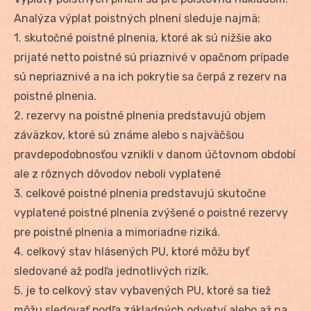
Analýza výplat poistných plnení sleduje najmä:
1. skutočné poistné plnenia, ktoré ak sú nižšie ako
prijaté netto poistné sú priaznivé v opačnom prípade
sú nepriaznivé a na ich pokrytie sa čerpá z rezerv na
poistné plnenia.
2. rezervy na poistné plnenia predstavujú objem
záväzkov, ktoré sú známe alebo s najväčšou
pravdepodobnosťou vznikli v danom účtovnom období
ale z rôznych dôvodov neboli vyplatené
3. celkové poistné plnenia predstavujú skutočne
vyplatené poistné plnenia zvýšené o poistné rezervy
pre poistné plnenia a mimoriadne riziká.
4. celkový stav hlásených PU, ktoré môžu byť
sledované až podľa jednotlivých rizík.
5. je to celkový stav vybavených PU, ktoré sa tiež
môžu sledovať podľa základných odvetví alebo až na