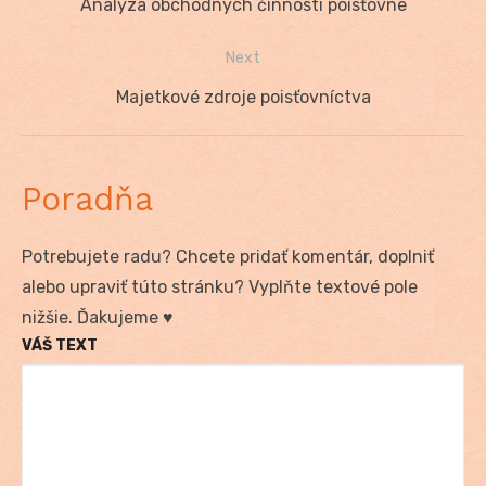
Previous
Analýza obchodných činností poisťovne
v
post:
Next
článku
Next
Majetkové zdroje poisťovníctva
post:
Poradňa
Potrebujete radu? Chcete pridať komentár, doplniť
alebo upraviť túto stránku? Vyplňte textové pole
nižšie. Ďakujeme ♥
VÁŠ TEXT