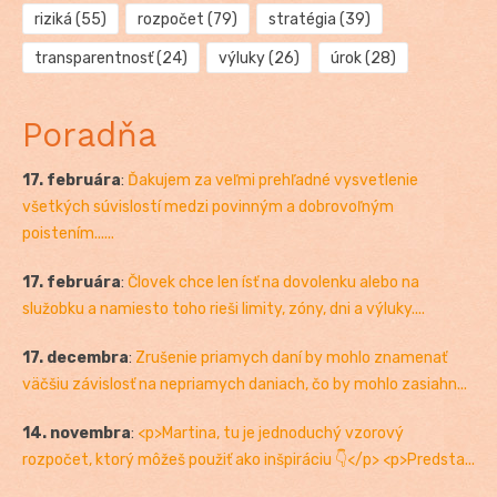
riziká
(55)
rozpočet
(79)
stratégia
(39)
transparentnosť
(24)
výluky
(26)
úrok
(28)
Poradňa
17. februára
:
Ďakujem za veľmi prehľadné vysvetlenie
všetkých súvislostí medzi povinným a dobrovoľným
poistením......
17. februára
:
Človek chce len ísť na dovolenku alebo na
služobku a namiesto toho rieši limity, zóny, dni a výluky....
17. decembra
:
Zrušenie priamych daní by mohlo znamenať
väčšiu závislosť na nepriamych daniach, čo by mohlo zasiahn...
14. novembra
:
<p>Martina, tu je jednoduchý vzorový
rozpočet, ktorý môžeš použiť ako inšpiráciu 👇</p> <p>Predsta...