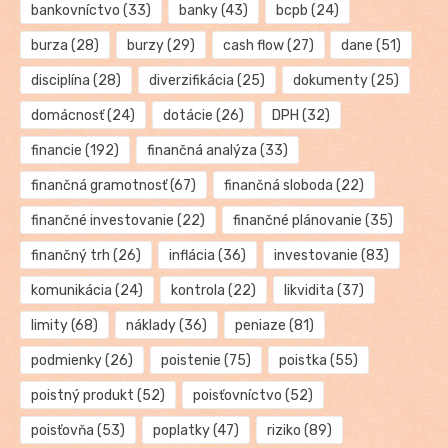
bankovníctvo
(33)
banky
(43)
bcpb
(24)
burza
(28)
burzy
(29)
cash flow
(27)
dane
(51)
disciplína
(28)
diverzifikácia
(25)
dokumenty
(25)
domácnosť
(24)
dotácie
(26)
DPH
(32)
financie
(192)
finančná analýza
(33)
finančná gramotnosť
(67)
finančná sloboda
(22)
finančné investovanie
(22)
finančné plánovanie
(35)
finančný trh
(26)
inflácia
(36)
investovanie
(83)
komunikácia
(24)
kontrola
(22)
likvidita
(37)
limity
(68)
náklady
(36)
peniaze
(81)
podmienky
(26)
poistenie
(75)
poistka
(55)
poistný produkt
(52)
poisťovníctvo
(52)
poisťovňa
(53)
poplatky
(47)
riziko
(89)