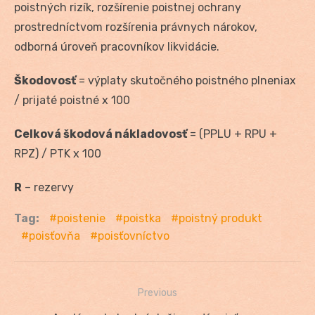
poistných rizík, rozšírenie poistnej ochrany
prostredníctvom rozšírenia právnych nárokov,
odborná úroveň pracovníkov likvidácie.
Škodovosť
= výplaty skutočného poistného plneniax
/ prijaté poistné x 100
Celková škodová nákladovosť
= (PPLU + RPU +
RPZ) / PTK x 100
R
– rezervy
Tag:
poistenie
poistka
poistný produkt
poisťovňa
poisťovníctvo
Previous
Navigácia