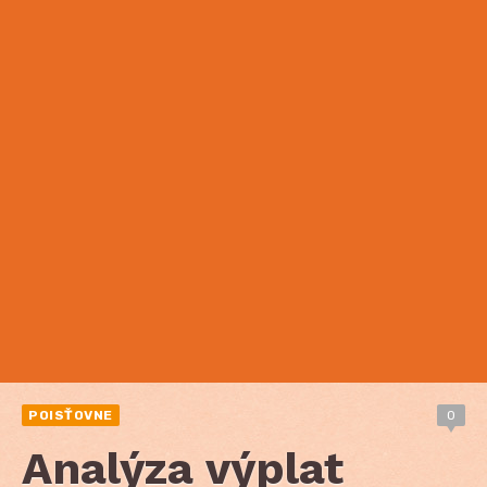
POISŤOVNE
0
Analýza výplat