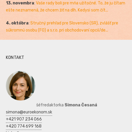
13. novembra
:
Vaše rady boli pre mňa užitočné. To, že ju čítam
ešte neznamená, že chcem žiť na dlh. Kedysi som čít...
4. októbra
:
Stručný prehľad pre Slovensko (SR), zvlášť pre
súkromnú osobu (FO) a s.r.o. pri obchodovaní opcií/de...
KONTAKT
šéfredaktorka
Simona Česaná
simona@euroekonom.sk
+421 907 234 066
+420 774 699 168