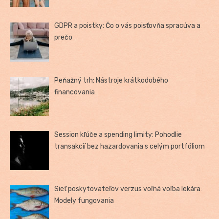
GDPR a poistky: Čo o vás poisťovňa spracúva a
prečo
Peňažný trh: Nástroje krátkodobého
financovania
Session kľúče a spending limity: Pohodlie
transakcií bez hazardovania s celým portfóliom
Sieť poskytovateľov verzus voľná voľba lekára:
Modely fungovania