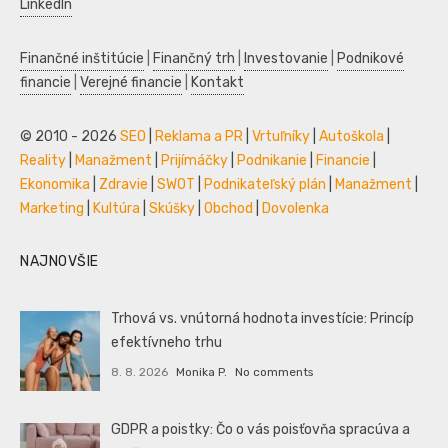
LinkedIn
Finančné inštitúcie
|
Finančný trh
|
Investovanie
|
Podnikové
financie
|
Verejné financie
|
Kontakt
© 2010 - 2026
SEO
|
Reklama a PR
|
Vrtuľníky
|
Autoškola
|
Reality
|
Manažment
|
Prijímáčky
|
Podnikanie
|
Financie
|
Ekonomika
|
Zdravie
|
SWOT
|
Podnikateľský plán
|
Manažment
|
Marketing
|
Kultúra
|
Skúšky
|
Obchod
|
Dovolenka
NAJNOVŠIE
Trhová vs. vnútorná hodnota investície: Princíp
efektívneho trhu
8. 8. 2026
Monika P.
No comments
GDPR a poistky: Čo o vás poisťovňa spracúva a