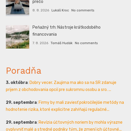
prečo
8. 8. 2026
Lukáš Kroc
No comments
Peňažný trh: Nástroje krátkodobého
financovania
7. 8. 2026
Tomáš Hudák
No comments
Poradňa
3. októbra
:
Dobry vecer. Zaujima ma ako sa na SR zdanuje
prijem z obchodovania opcií pre sukromnu osobu a sro. ...
29. septembra
:
Firmy by mali zaviesť pokročilejšie metódy na
hodnotenie rizika, ktoré explicitne zahŕňajú regulačné...
29. septembra
:
Revízia účtovných noriem by mohla výrazne
ovplyvniť malé a stredné podniky tým, že zmení ich účtovné...