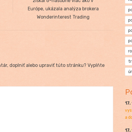
post:
získal 6-násobne viac ako v
Európe, ukázala analýza brokera
p
Wonderinterest Trading
p
p
p
r
t
ár, doplniť alebo upraviť túto stránku? Vyplňte
ú
P
17.
vys
a d
17.