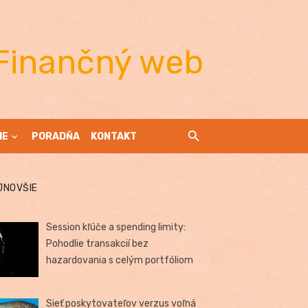
Finančný web
IE
PORADŇA
KONTAKT
JNOVŠIE
Session kľúče a spending limity:
Pohodlie transakcií bez
hazardovania s celým portfóliom
Sieť poskytovateľov verzus voľná