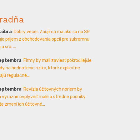
radňa
któbra
:
Dobry vecer. Zaujima ma ako sa na SR
je prijem z obchodovania opcií pre sukromnu
a sro. ...
septembra
:
Firmy by mali zaviesť pokročilejšie
y na hodnotenie rizika, ktoré explicitne
ajú regulačné...
septembra
:
Revízia účtovných noriem by
 výrazne ovplyvniť malé a stredné podniky
že zmení ich účtovné...