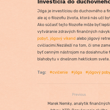
Investícia do duchovnéh
Jóga je investíciou do duchovného a fi
ale aj o filozofiu života, ktorá nás učí b
Ako súčasť tejto filozofie môže byť le
vytváranie zdravých finančných návykov
pobyt, jógový víkend
alebo jógový retre
cvičiacimi.Nezáleží na tom, či sme zam
byť cenným nástrojom na dosiahnutie f
blahobytu v dnešnom hektickom svete.
Tag:
cvičenie
jóga
jógový pob
Previous
Navigácia
Previous
Marek Nemky, analytik finančnýc
v