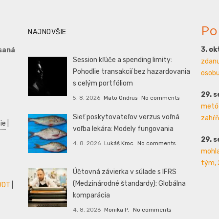
Po
NAJNOVŠIE
3. o
saná
Session kľúče a spending limity:
zdanu
Pohodlie transakcií bez hazardovania
osobu 
s celým portfóliom
29. 
5. 8. 2026
Mato Ondrus
No comments
metód
Sieť poskytovateľov verzus voľná
zahŕň
ie
|
voľba lekára: Modely fungovania
29. 
4. 8. 2026
Lukáš Kroc
No comments
mohla
tým, 
Účtovná závierka v súlade s IFRS
(Medzinárodné štandardy): Globálna
WOT
|
komparácia
4. 8. 2026
Monika P.
No comments