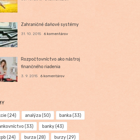
Zahraničné daňové systémy
31. 10. 2015
6 komentárov
Rozpočtovníctvo ako nástroj
finančného riadenia
3. 9. 2015
6 komentárov
MY
kcie
(24)
analýza
(50)
banka
(33)
ankovníctvo
(33)
banky
(43)
cpb
(24)
burza
(28)
burzy
(29)