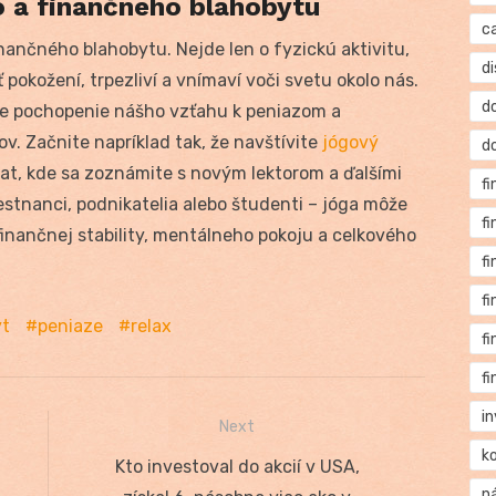
o a finančného blahobytu
c
nančného blahobytu. Nejde len o fyzickú aktivitu,
di
yť pokožení, trpezliví a vnímaví voči svetu okolo nás.
d
pšie pochopenie nášho vzťahu k peniazom a
. Začnite napríklad tak, že navštívite
jógový
d
at, kde sa zoznámite s novým lektorom a ďalšími
f
estnanci, podnikatelia alebo študenti – jóga môže
f
inančnej stability, mentálneho pokoju a celkového
f
f
yt
peniaze
relax
f
f
i
Next
k
h
Next
Kto investoval do akcií v USA,
n