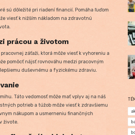
ré sú dôležité pri riadení financií. Pomáha ľuďom
ôže viesť k nižším nákladom na zdravotnú
vota.
i prácou a životom
pracovnej záťaži, ktorá môže viesť k vyhoreniu a
že pomôcť nájsť rovnováhu medzi pracovným
k lepšiemu duševnému a fyzickému zdraviu.
vanie
amihu. Táto vedomosť môže mať vplyv aj na náš
TÉ
stných potrieb a túžob môže viesť k zdravšiemu
a
lzívnym nákupom a usmerneniu finančných
v živote.
b
b