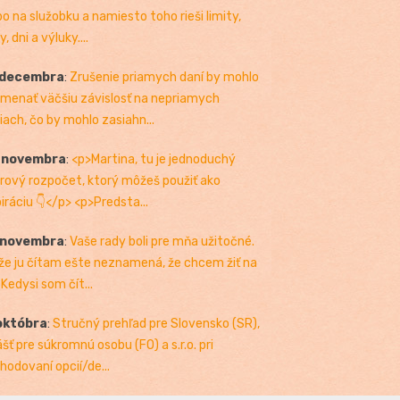
bo na služobku a namiesto toho rieši limity,
, dni a výluky....
 decembra
:
Zrušenie priamych daní by mohlo
menať väčšiu závislosť na nepriamych
iach, čo by mohlo zasiahn...
. novembra
:
<p>Martina, tu je jednoduchý
rový rozpočet, ktorý môžeš použiť ako
piráciu 👇</p> <p>Predsta...
 novembra
:
Vaše rady boli pre mňa užitočné.
 že ju čítam ešte neznamená, že chcem žiť na
 Kedysi som čít...
októbra
:
Stručný prehľad pre Slovensko (SR),
ášť pre súkromnú osobu (FO) a s.r.o. pri
hodovaní opcií/de...