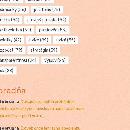
odmienky
(26)
poistenie
(75)
oistka
(54)
poistný produkt
(52)
oisťovníctvo
(52)
poisťovňa
(53)
oplatky
(47)
riziko
(89)
riziká
(55)
ozpočet
(79)
stratégia
(39)
ransparentnosť
(24)
výluky
(26)
rok
(28)
oradňa
 februára
:
Ďakujem za veľmi prehľadné
vetlenie všetkých súvislostí medzi povinným
obrovoľným poistením......
 februára
:
Človek chce len ísť na dovolenku