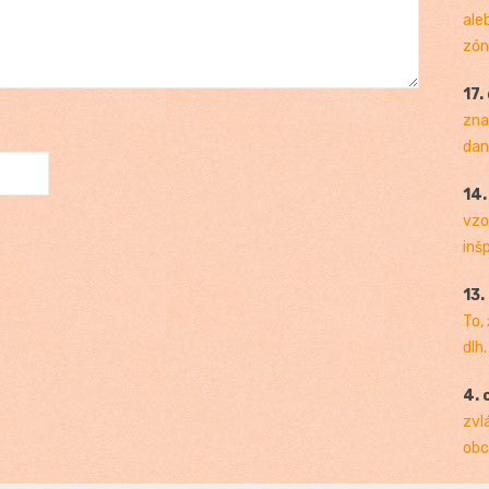
ale
zóny
17.
zna
dan
14
vzo
inš
13.
To,
dlh.
4. 
zvl
obc