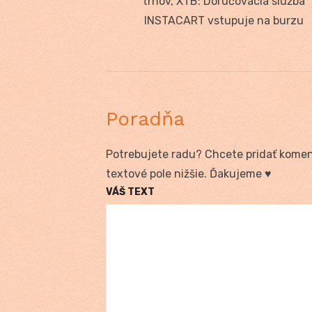
post:
trhov, XTB: Doručovacia služba
článku
INSTACART vstupuje na burzu
Poradňa
Potrebujete radu? Chcete pridať koment
textové pole nižšie. Ďakujeme ♥
VÁŠ TEXT