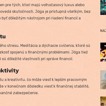
len pre tých, ktorí majú voľnočasový luxus alebo
ovedá skutočnosti. Jóga je prístupná všetkým, bez
 byť dôležitým nástrojom pri riadení financií a
NA
itu
ho stresu. Meditácia a dýchacie cvičenia, ktoré sú
zkosť spojenú s finančnými problémami. Jóga tiež
 sú dôležité vlastnosti pri správe financií.
ktivity
tu a kreativitu, čo môže viesť k lepším pracovným
e v konečnom dôsledku viesť k finančnej stabilitě,
 finančné zabezpečenie.