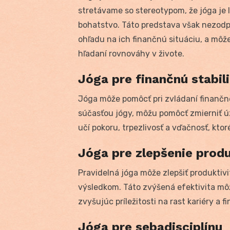
stretávame so stereotypom, že jóga je 
bohatstvo. Táto predstava však nezodp
ohľadu na ich finančnú situáciu, a môže
hľadaní rovnováhy v živote.
Jóga pre finančnú stabil
Jóga môže pomôcť pri zvládaní finančné
súčasťou jógy, môžu pomôcť zmierniť ú
učí pokoru, trpezlivosť a vďačnosť, ktoré
Jóga pre zlepšenie produ
Pravidelná jóga môže zlepšiť produktivi
výsledkom. Táto zvýšená efektivita môž
zvyšujúc príležitosti na rast kariéry a
Jóga pre sebadisciplínu