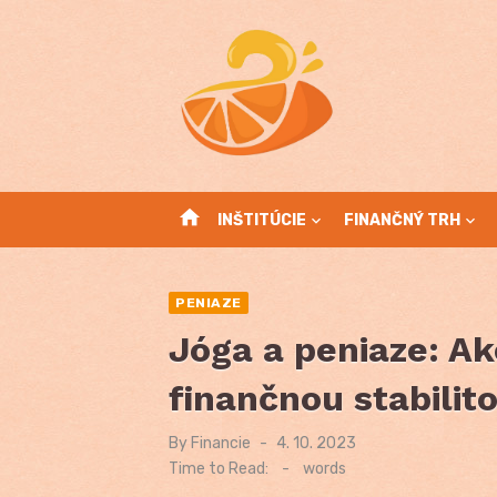
Skip
to
content
home
INŠTITÚCIE
FINANČNÝ TRH
PENIAZE
Jóga a peniaze: A
finančnou stabili
By
Financie
Posted
4. 10. 2023
on
Time to Read:
-
words