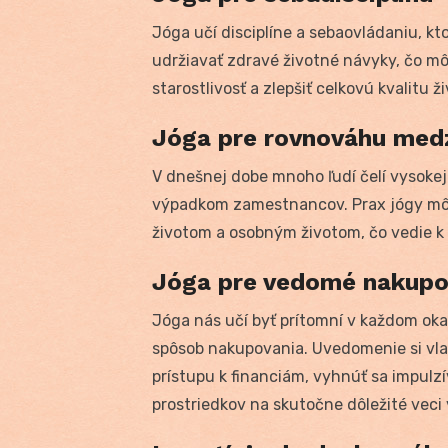
Jóga učí disciplíne a sebaovládaniu, kto
udržiavať zdravé životné návyky, čo m
starostlivosť a zlepšiť celkovú kvalitu ži
Jóga pre rovnováhu medz
V dnešnej dobe mnoho ľudí čelí vysokej 
výpadkom zamestnancov. Prax jógy mô
životom a osobným životom, čo vedie 
Jóga pre vedomé nakupo
Jóga nás učí byť prítomní v každom ok
spôsob nakupovania. Uvedomenie si vla
prístupu k financiám, vyhnúť sa impu
prostriedkov na skutočne dôležité veci 