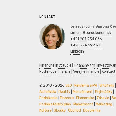
KONTAKT
šéfredaktorka
Simona Če
simona@euroekonom.sk
+421 907 234 066
+420 774 699 168
LinkedIn
Finančné inštitúcie
|
Finančný trh
|
Investovan
Podnikové financie
|
Verejné financie
|
Kontakt
© 2010 - 2026
SEO
|
Reklama a PR
|
Vrtuľníky
|
Autoškola
|
Reality
|
Manažment
|
Prijímáčky
|
Podnikanie
|
Financie
|
Ekonomika
|
Zdravie
|
S
Podnikateľský plán
|
Manažment
|
Marketing
|
Kultúra
|
Skúšky
|
Obchod
|
Dovolenka