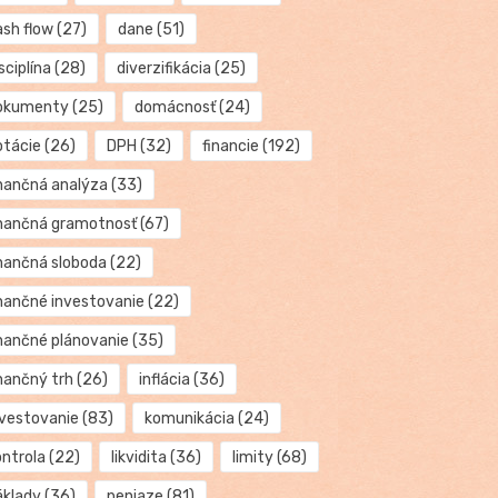
ash flow
(27)
dane
(51)
sciplína
(28)
diverzifikácia
(25)
okumenty
(25)
domácnosť
(24)
otácie
(26)
DPH
(32)
financie
(192)
inančná analýza
(33)
inančná gramotnosť
(67)
inančná sloboda
(22)
inančné investovanie
(22)
inančné plánovanie
(35)
inančný trh
(26)
inflácia
(36)
nvestovanie
(83)
komunikácia
(24)
ontrola
(22)
likvidita
(36)
limity
(68)
áklady
(36)
peniaze
(81)