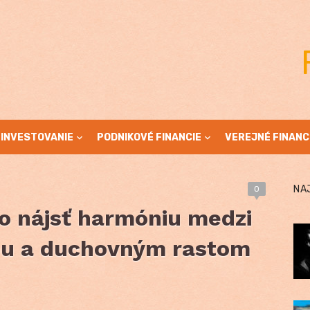
INVESTOVANIE
PODNIKOVÉ FINANCIE
VEREJNÉ FINANC
NA
0
ko nájsť harmóniu medzi
tou a duchovným rastom