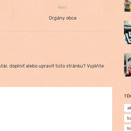
Next
Next
Orgány obce
post:
ár, doplniť alebo upraviť túto stránku? Vyplňte
TÉ
a
b
b