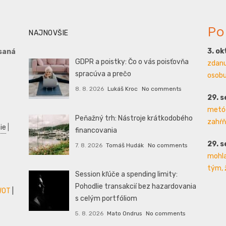
Po
NAJNOVŠIE
3. o
saná
GDPR a poistky: Čo o vás poisťovňa
zdanu
spracúva a prečo
osobu 
8. 8. 2026
Lukáš Kroc
No comments
29. 
metód
Peňažný trh: Nástroje krátkodobého
zahŕň
ie
|
financovania
29. 
7. 8. 2026
Tomáš Hudák
No comments
mohla
tým, 
Session kľúče a spending limity:
Pohodlie transakcií bez hazardovania
WOT
|
s celým portfóliom
5. 8. 2026
Mato Ondrus
No comments