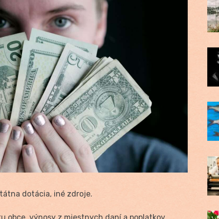
tátna dotácia, iné zdroje.
ku obce, výnosy z miestnych daní a poplatkov,