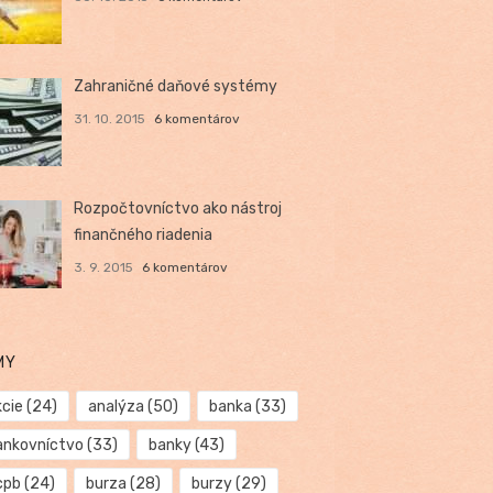
Zahraničné daňové systémy
31. 10. 2015
6 komentárov
Rozpočtovníctvo ako nástroj
finančného riadenia
3. 9. 2015
6 komentárov
MY
kcie
(24)
analýza
(50)
banka
(33)
ankovníctvo
(33)
banky
(43)
cpb
(24)
burza
(28)
burzy
(29)