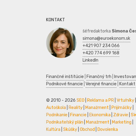
KONTAKT
šéfredaktorka
Simona Če
simona@euroekonom.sk
+421 907 234 066
+420 774 699 168
LinkedIn
Finančné inštitúcie
|
Finančný trh
|
Investovan
Podnikové financie
|
Verejné financie
|
Kontakt
© 2010 - 2026
SEO
|
Reklama a PR
|
Vrtuľníky
|
Autoškola
|
Reality
|
Manažment
|
Prijímáčky
|
Podnikanie
|
Financie
|
Ekonomika
|
Zdravie
|
S
Podnikateľský plán
|
Manažment
|
Marketing
|
Kultúra
|
Skúšky
|
Obchod
|
Dovolenka