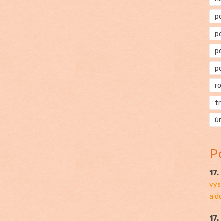
p
p
p
p
r
t
ú
P
17.
vys
a d
17.