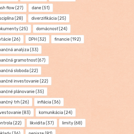
ash flow
(27)
dane
(51)
sciplína
(28)
diverzifikácia
(25)
okumenty
(25)
domácnosť
(24)
otácie
(26)
DPH
(32)
financie
(192)
inančná analýza
(33)
inančná gramotnosť
(67)
inančná sloboda
(22)
inančné investovanie
(22)
inančné plánovanie
(35)
inančný trh
(26)
inflácia
(36)
nvestovanie
(83)
komunikácia
(24)
ontrola
(22)
likvidita
(37)
limity
(68)
áklady
(36)
peniaze
(81)