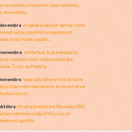
bo na služobku a namiesto toho rieši limity,
, dni a výluky....
 decembra
:
Zrušenie priamych daní by mohlo
menať väčšiu závislosť na nepriamych
iach, čo by mohlo zasiahn...
. novembra
:
<p>Martina, tu je jednoduchý
rový rozpočet, ktorý môžeš použiť ako
piráciu 👇</p> <p>Predsta...
 novembra
:
Vaše rady boli pre mňa užitočné.
 že ju čítam ešte neznamená, že chcem žiť na
 Kedysi som čít...
októbra
:
Stručný prehľad pre Slovensko (SR),
ášť pre súkromnú osobu (FO) a s.r.o. pri
hodovaní opcií/de...