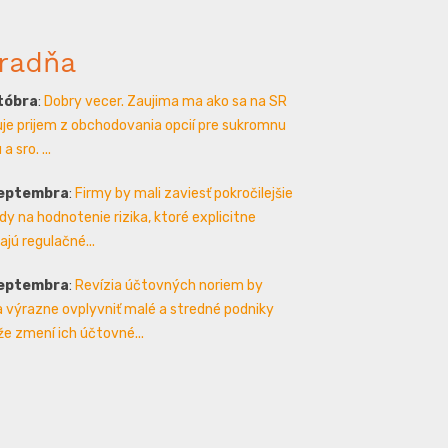
radňa
któbra
:
Dobry vecer. Zaujima ma ako sa na SR
je prijem z obchodovania opcií pre sukromnu
a sro. ...
septembra
:
Firmy by mali zaviesť pokročilejšie
y na hodnotenie rizika, ktoré explicitne
ajú regulačné...
septembra
:
Revízia účtovných noriem by
 výrazne ovplyvniť malé a stredné podniky
že zmení ich účtovné...