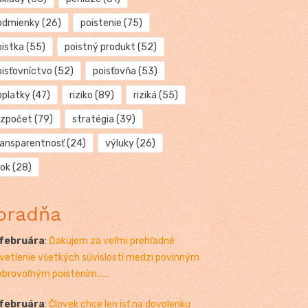
odmienky
(26)
poistenie
(75)
oistka
(55)
poistný produkt
(52)
oisťovníctvo
(52)
poisťovňa
(53)
oplatky
(47)
riziko
(89)
riziká
(55)
ozpočet
(79)
stratégia
(39)
ransparentnosť
(24)
výluky
(26)
rok
(28)
oradňa
 februára
:
Ďakujem za veľmi prehľadné
vetlenie všetkých súvislostí medzi povinným
obrovoľným poistením......
 februára
:
Človek chce len ísť na dovolenku