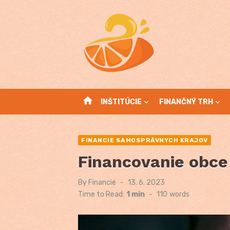
Skip
to
content
home
INŠTITÚCIE
FINANČNÝ TRH
FINANCIE SAMOSPRÁVNYCH KRAJOV
Financovanie obce
By
Financie
Posted
13. 6. 2023
on
Time to Read:
1 min
-
110
words