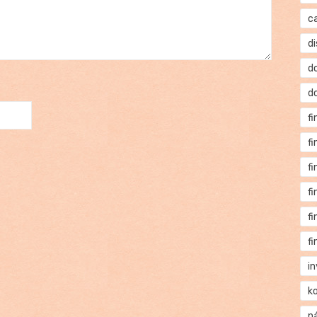
c
di
d
d
f
f
f
f
f
f
i
k
n