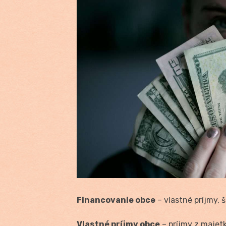
Financovanie obce
– vlastné príjmy, š
Vlastné príjmy obce
– príjmy z majet