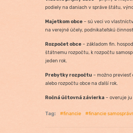
podiely na daniach v správe štátu, výno
Majetkom obce
– sú veci vo vlastníct
na verejné účely, podnikateľskú činnos
Rozpočet obce
– základom fin. hospod
štátnemu rozpočtu, k rozpočtu samospr. 
jeden rok.
Prebytky rozpočtu
– možno previesť
alebo rozpočtu obce na ďalší rok.
Ročná účtovná závierka
– overuje ju 
Tag:
financie
financie samospráv