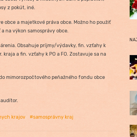
sy z pokút, iné.
ve obce a majetkové práva obce. Možno ho použiť
ť a na výkon samosprávy obce.
NA
árenia. Obsahuje príjmy/výdavky, fin. vzťahy k
kraja a fin. vzťahy k PO a FO. Zostavuje sa na
 do mimorozpočtového peňažného fondu obce
audítor.
nych krajov
samosprávny kraj