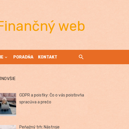
Finančný web
IE
PORADŇA
KONTAKT
JNOVŠIE
GDPR a poistky: Čo o vás poisťovňa
spracúva a prečo
Peňažný trh: Nástroje