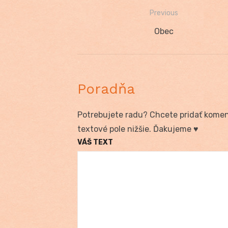
Previous
Navigácia
Previous
Obec
v
post:
článku
Poradňa
Potrebujete radu? Chcete pridať koment
textové pole nižšie. Ďakujeme ♥
VÁŠ TEXT