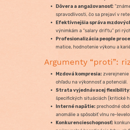
Dôvera a angažovanosť:
“známe 
spravodlivosti, čo sa prejaví v rete
Efektívnejšia správa mzdovýc
výnimkám a “salary driftu” pri rýc
Profesionalizácia people proc
matice, hodnotenie výkonu a karié
Argumenty “proti”: riz
Mzdová kompresia:
zverejnenie 
ohľadu na výkonnosť a potenciál.
Strata vyjednávacej flexibility
špecifických situáciách (kritické h
Interné napätie:
prechodné obdob
anomálie a spôsobiť vlnu re-levelo
Konkurencieschopnosť:
konkure