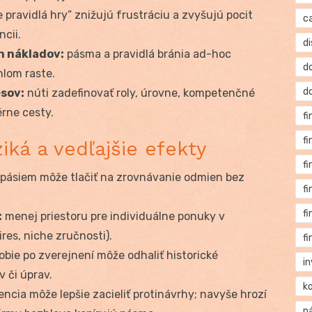
pravidlá hry” znižujú frustráciu a zvyšujú pocit
c
ncii.
di
h nákladov:
pásma a pravidlá bránia ad-hoc
d
hlom raste.
d
esov:
núti zadefinovať roly, úrovne, kompetenčné
rne cesty.
f
f
iká a vedľajšie efekty
f
pásiem môže tlačiť na zrovnávanie odmien bez
f
f
:
menej priestoru pre individuálne ponuky v
ires, niche zručnosti).
f
ie po zverejnení môže odhaliť historické
i
v či úprav.
k
ncia môže lepšie zacieliť protinávrhy; navyše hrozí
n