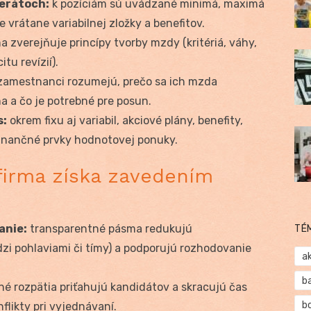
zerátoch:
k pozíciám sú uvádzané minimá, maximá
 vrátane variabilnej zložky a benefitov.
a zverejňuje princípy tvorby mzdy (kritériá, váhy,
tu revízií).
amestnanci rozumejú, prečo sa ich mzda
a a čo je potrebné pre posun.
s:
okrem fixu aj variabil, akciové plány, benefity,
nefinančné prvky hodnotovej ponuky.
firma získa zavedením
anie:
transparentné pásma redukujú
TÉ
zi pohlaviami či tímy) a podporujú rozhodovanie
a
b
né rozpätia priťahujú kandidátov a skracujú čas
b
flikty pri vyjednávaní.