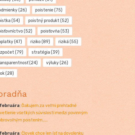
odmienky
(26)
poistenie
(75)
oistka
(54)
poistný produkt
(52)
oisťovníctvo
(52)
poisťovňa
(53)
oplatky
(47)
riziko
(89)
riziká
(55)
ozpočet
(79)
stratégia
(39)
ransparentnosť
(24)
výluky
(26)
rok
(28)
oradňa
 februára
:
Ďakujem za veľmi prehľadné
vetlenie všetkých súvislostí medzi povinným
obrovoľným poistením......
 februára
:
Človek chce len ísť na dovolenku