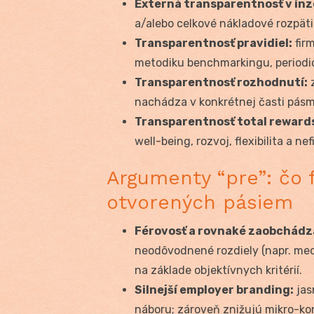
Externá transparentnosť v in
a/alebo celkové nákladové rozpätie
Transparentnosť pravidiel:
firm
metodiku benchmarkingu, periodici
Transparentnosť rozhodnutí:
z
nachádza v konkrétnej časti pásm
Transparentnosť total reward
well-being, rozvoj, flexibilita a 
Argumenty “pre”: čo 
otvorených pásiem
Férovosť a rovnaké zaobchádz
neodôvodnené rozdiely (napr. med
na základe objektívnych kritérií.
Silnejší employer branding:
jas
náboru; zároveň znižujú mikro-kon