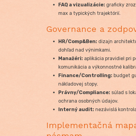
FAQ a vizualizácie:
graficky zro
max a typických trajektórií.
Governance a zodpo
HR/Comp&Ben:
dizajn architekt
dohľad nad výnimkami.
Manažéri:
aplikácia pravidiel pr
komunikácia a výkonnostné kalibr
Finance/Controlling:
budget gu
nákladovej stopy.
Právny/Compliance:
súlad s lo
ochrana osobných údajov.
Interný audit:
nezávislá kontrol
Implementačná mapa:
pásmam