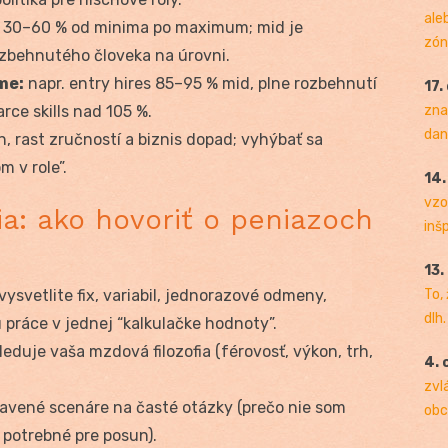
ale
 30–60 % od minima po maximum; mid je
zóny
ozbehnutého človeka na úrovni.
me:
napr. entry hires 85–95 % mid, plne rozbehnutí
17.
rce skills nad 105 %.
zna
dan
, rast zručností a biznis dopad; vyhýbať sa
 v role”.
14
vzo
a: ako hovoriť o peniazoch
inš
13.
vysvetlite fix, variabil, jednorazové odmeny,
To,
dlh.
tu práce v jednej “kalkulačke hodnoty”.
eduje vaša mzdová filozofia (férovosť, výkon, trh,
4. 
zvl
ravené scenáre na časté otázky (prečo nie som
obc
e potrebné pre posun).