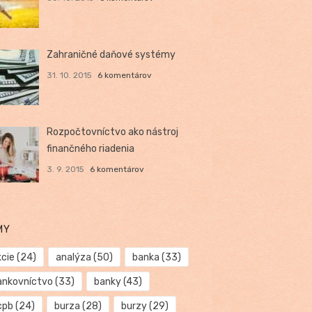
Zahraničné daňové systémy
31. 10. 2015
6 komentárov
Rozpočtovníctvo ako nástroj
finančného riadenia
3. 9. 2015
6 komentárov
MY
kcie
(24)
analýza
(50)
banka
(33)
ankovníctvo
(33)
banky
(43)
cpb
(24)
burza
(28)
burzy
(29)