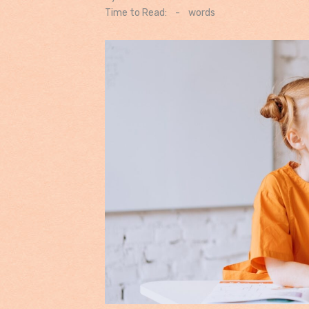
on
Time to Read:
-
words