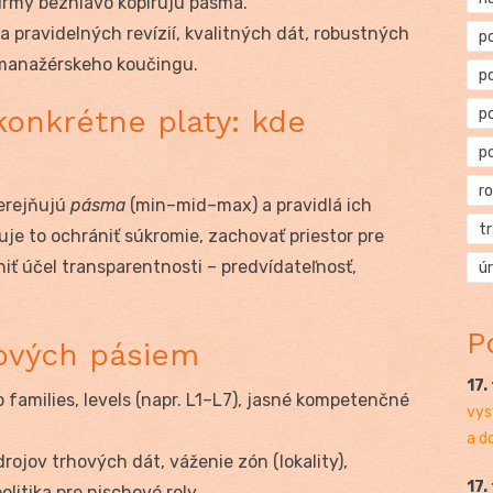
firmy bezhlavo kopírujú pásma.
a pravidelných revízií, kvalitných dát, robustných
p
 manažérskeho koučingu.
p
onkrétne platy: kde
p
p
r
erejňujú
pásma
(min–mid–max) a pravidlá ich
t
ňuje to ochrániť súkromie, zachovať priestor pre
iť účel transparentnosti – predvídateľnosť,
ú
P
tových pásiem
17.
ob families, levels (napr. L1–L7), jasné kompetenčné
vys
a d
rojov trhových dát, váženie zón (lokality),
17.
politika pre nischové roly.