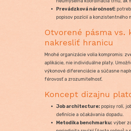
neúmyselná koordinácia trhu, ak 
Prevádzková náročnosť:
potreb
popisov pozícií a konzistentného
Otvorené pásma vs. k
nakresliť hranicu
Mnohé organizácie volia kompromis: zv
aplikácie, nie individuálne platy. Umož
výkonové diferenciácie a súčasne napln
férovosť a zrozumiteľnosť.
Koncept dizajnu pla
Job architecture:
popisy rolí, j
definície a očakávania dopadu.
Metodika benchmarku:
výber zd
periodicita revízií (často ročne) a 