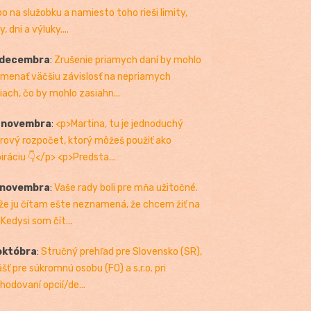
bo na služobku a namiesto toho rieši limity,
, dni a výluky....
 decembra
:
Zrušenie priamych daní by mohlo
menať väčšiu závislosť na nepriamych
iach, čo by mohlo zasiahn...
. novembra
:
<p>Martina, tu je jednoduchý
rový rozpočet, ktorý môžeš použiť ako
piráciu 👇</p> <p>Predsta...
 novembra
:
Vaše rady boli pre mňa užitočné.
 že ju čítam ešte neznamená, že chcem žiť na
 Kedysi som čít...
októbra
:
Stručný prehľad pre Slovensko (SR),
ášť pre súkromnú osobu (FO) a s.r.o. pri
hodovaní opcií/de...