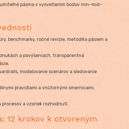
zumiteľné pásma s vysvetlením bodov min–mid–
vednosti
úry, benchmarky, ročné revízie, metodika pásiem a
i ponukách a povýšeniach, transparentná
ácie.
ardrails, modelovanie scenárov a sledovanie
kálnymi pravidlami a vnútornými smernicami,
a procesov a vzoriek rozhodnutí.
 12 krokov k otvoreným