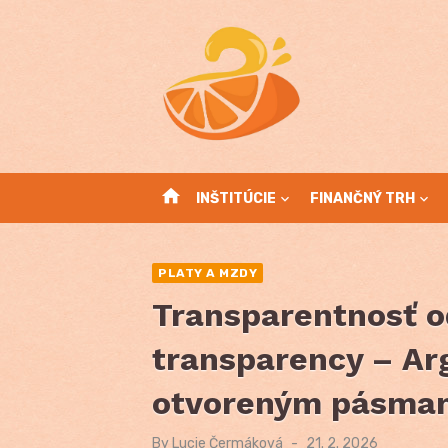
Skip
to
content
home
INŠTITÚCIE
FINANČNÝ TRH
PLATY A MZDY
Transparentnosť o
transparency – Ar
otvoreným pásma
By
Lucie Čermáková
Posted
21. 2. 2026