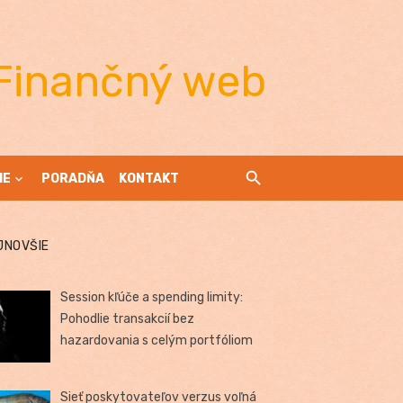
Finančný web
IE
PORADŇA
KONTAKT
JNOVŠIE
Session kľúče a spending limity:
Pohodlie transakcií bez
hazardovania s celým portfóliom
Sieť poskytovateľov verzus voľná