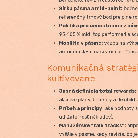
Šírka pásma a mid-point:
bežne
referenčný trhový bod pre plne r
Politika pre umiestnenie v pás
95–105 % mid, top performeri a sca
Mobilita v pásme:
väzba na výkon
automatickým nárastom len “časom
Komunikačná stratégi
kultivovane
Jasná definícia total rewards:
akciové plány, benefity a flexibili
Príbeh a princípy:
aké hodnoty sl
udržateľnosť nákladov).
Manažérske “talk tracks”:
prip
vyššie v pásme, kedy revízia, čo j