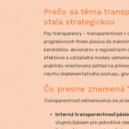
Prečo sa téma trans
stala strategickou
Pay transparency – transparentnosť v 
progresívnych firiem posúva do mainst
kandidátov, akcionárov a regulačných o
efektívne a udržateľné modely odmeňov
prakticky orientovaný pohľad na príno
návrhu implementačného postupu, gov
Čo presne znamená “
Transparentnosť odmeňovania nie je bin
Interná transparentnosť pási
stupníc/pásiem pre jednotlivé role