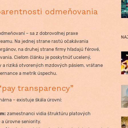
parentnosti odmeňovania
odmeňovaní – sa z dobrovoľnej praxe
NA
reamu. Na jednej strane rastú očakávania
rgánov, na druhej strane firmy hľadajú férové,
ania. Cieľom článku je poskytnúť ucelený,
sy a riziká otvorených mzdových pásiem, vrátane
ernance a metrík úspechu.
pay transparency”
árna – existuje škála úrovní:
em:
zamestnanci vidia štruktúru platových
 a úrovne seniority.