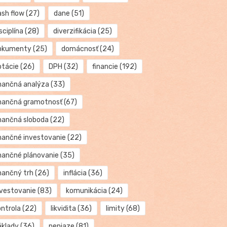
ash flow
(27)
dane
(51)
sciplína
(28)
diverzifikácia
(25)
okumenty
(25)
domácnosť
(24)
otácie
(26)
DPH
(32)
financie
(192)
inančná analýza
(33)
inančná gramotnosť
(67)
inančná sloboda
(22)
inančné investovanie
(22)
inančné plánovanie
(35)
inančný trh
(26)
inflácia
(36)
nvestovanie
(83)
komunikácia
(24)
ontrola
(22)
likvidita
(36)
limity
(68)
áklady
(36)
peniaze
(81)