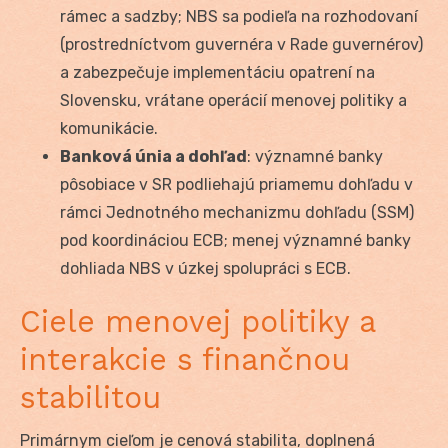
rámec a sadzby; NBS sa podieľa na rozhodovaní
(prostredníctvom guvernéra v Rade guvernérov)
a zabezpečuje implementáciu opatrení na
Slovensku, vrátane operácií menovej politiky a
komunikácie.
Banková únia a dohľad
: významné banky
pôsobiace v SR podliehajú priamemu dohľadu v
rámci Jednotného mechanizmu dohľadu (SSM)
pod koordináciou ECB; menej významné banky
dohliada NBS v úzkej spolupráci s ECB.
Ciele menovej politiky a
interakcie s finančnou
stabilitou
Primárnym cieľom je cenová stabilita, doplnená