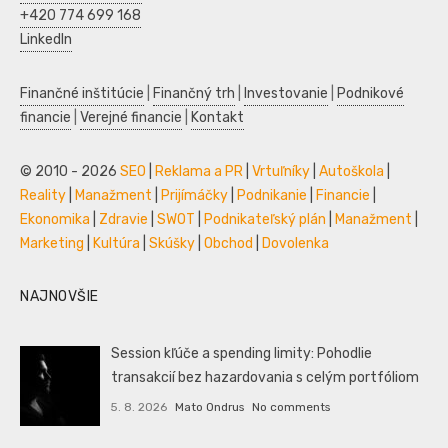
+420 774 699 168
LinkedIn
Finančné inštitúcie
|
Finančný trh
|
Investovanie
|
Podnikové
financie
|
Verejné financie
|
Kontakt
© 2010 - 2026
SEO
|
Reklama a PR
|
Vrtuľníky
|
Autoškola
|
Reality
|
Manažment
|
Prijímáčky
|
Podnikanie
|
Financie
|
Ekonomika
|
Zdravie
|
SWOT
|
Podnikateľský plán
|
Manažment
|
Marketing
|
Kultúra
|
Skúšky
|
Obchod
|
Dovolenka
NAJNOVŠIE
Session kľúče a spending limity: Pohodlie
transakcií bez hazardovania s celým portfóliom
5. 8. 2026
Mato Ondrus
No comments