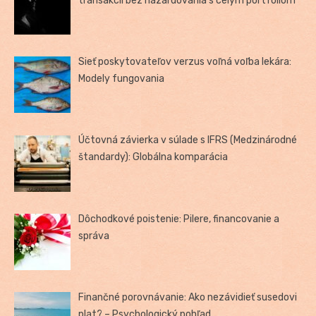
transakcií bez hazardovania s celým portfóliom
Sieť poskytovateľov verzus voľná voľba lekára:
Modely fungovania
Účtovná závierka v súlade s IFRS (Medzinárodné
štandardy): Globálna komparácia
Dôchodkové poistenie: Pilere, financovanie a
správa
Finančné porovnávanie: Ako nezávidieť susedovi
plat? – Psychologický pohľad