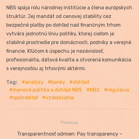
NBS spája rolu národnej inštitúcie a člena európskych
štruktúr. Jej mandát od cenovej stability cez
bezpečné platby po dohľad nad finančným trhom
vytvára jednotnú líniu politiky, ktorej cieľom je
stabilné prostredie pre domácnosti, podniky a verejné
financie. Kľúčom k úspechu je nezávislosť,
profesionalita, dátová kvalita a otvorená komunikácia
s verejnosťou aj trhovými aktérmi.
Tag:
analýzy
banky
dohľad
menová politika a dohľad NBS
NBS
regulácia
spotrebiteľ
vzdelávanie
Previous
Navigácia
Previous
Transparentnosť odmien: Pay transparency –