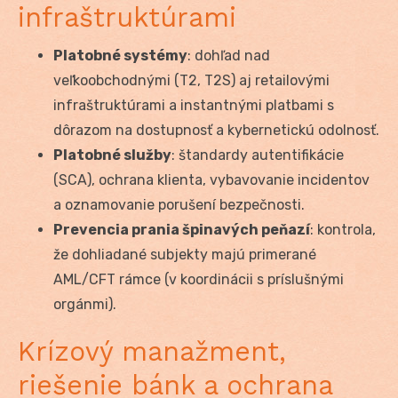
infraštruktúrami
Platobné systémy
: dohľad nad
veľkoobchodnými (T2, T2S) aj retailovými
infraštruktúrami a instantnými platbami s
dôrazom na dostupnosť a kybernetickú odolnosť.
Platobné služby
: štandardy autentifikácie
(SCA), ochrana klienta, vybavovanie incidentov
a oznamovanie porušení bezpečnosti.
Prevencia prania špinavých peňazí
: kontrola,
že dohliadané subjekty majú primerané
AML/CFT rámce (v koordinácii s príslušnými
orgánmi).
Krízový manažment,
riešenie bánk a ochrana