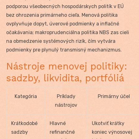
podporou všeobecných hospodárskych politík v EÚ
bez ohrozenia primárneho cieľa. Menová politika
ovplyvňuje dopyt, úverové podmienky a inflačné
očakávania; makroprudenciálna politika NBS zas cieli
na obmedzenie systémových rizík, čím vytvára
podmienky pre plynulý transmisný mechanizmus.
Nástroje menovej politiky:
sadzby, likvidita, portfóliá
Kategória
Príklady
Primárny účel
nástrojov
Krátkodobé
Hlavné
Ukotviť krátky
sadzby
refinančné
koniec výnosovej