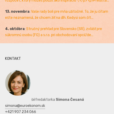
rozpočet, ktorý môžeš použiť ako inšpiráciu 👇</p> <p>Predsta...
13. novembra
:
Vaše rady boli pre mňa užitočné. To, že ju čítam
ešte neznamená, že chcem žiť na dlh. Kedysi som čít...
4. októbra
:
Stručný prehľad pre Slovensko (SR), zvlášť pre
súkromnú osobu (FO) a s.r.o. pri obchodovaní opcií/de...
KONTAKT
šéfredaktorka
Simona Česaná
simona@euroekonom.sk
+421 907 234 066