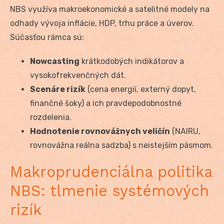
NBS využíva makroekonomické a satelitné modely na
odhady vývoja inflácie, HDP, trhu práce a úverov.
Súčasťou rámca sú:
Nowcasting
krátkodobých indikátorov a
vysokofrekvenčných dát.
Scenáre rizík
(cena energií, externý dopyt,
finančné šoky) a ich pravdepodobnostné
rozdelenia.
Hodnotenie rovnovážnych veličín
(NAIRU,
rovnovážna reálna sadzba) s neistejším pásmom.
Makroprudenciálna politika
NBS: tlmenie systémových
rizík