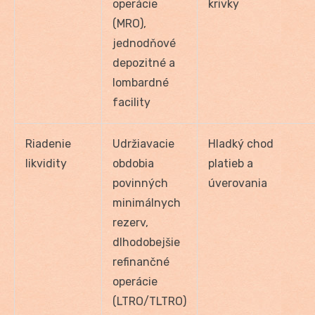
operácie
krivky
(MRO),
jednodňové
depozitné a
lombardné
facility
Riadenie
Udržiavacie
Hladký chod
likvidity
obdobia
platieb a
povinných
úverovania
minimálnych
rezerv,
dlhodobejšie
refinančné
operácie
(LTRO/TLTRO)