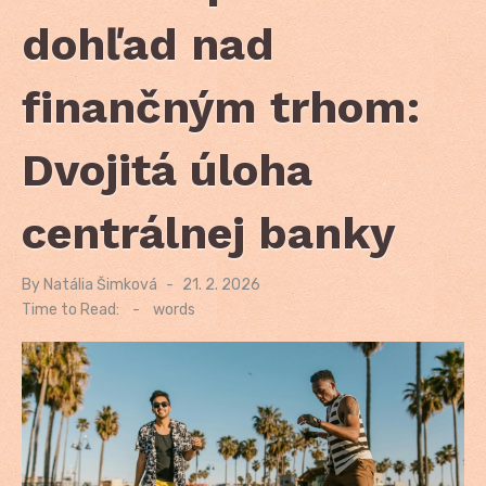
dohľad nad
finančným trhom:
Dvojitá úloha
centrálnej banky
By
Natália Šimková
Posted
21. 2. 2026
on
Time to Read:
-
words