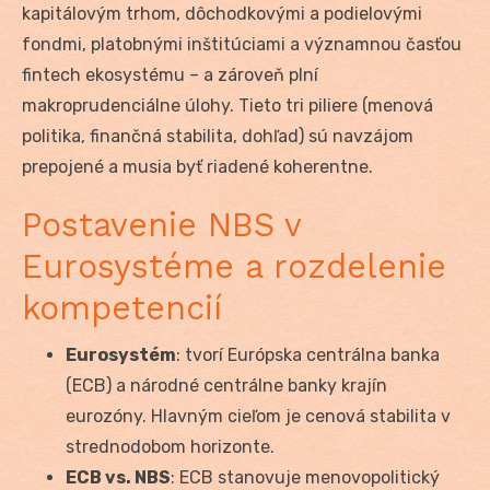
kapitálovým trhom, dôchodkovými a podielovými
fondmi, platobnými inštitúciami a významnou časťou
fintech ekosystému – a zároveň plní
makroprudenciálne úlohy. Tieto tri piliere (menová
politika, finančná stabilita, dohľad) sú navzájom
prepojené a musia byť riadené koherentne.
Postavenie NBS v
Eurosystéme a rozdelenie
kompetencií
Eurosystém
: tvorí Európska centrálna banka
(ECB) a národné centrálne banky krajín
eurozóny. Hlavným cieľom je cenová stabilita v
strednodobom horizonte.
ECB vs. NBS
: ECB stanovuje menovopolitický