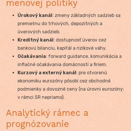
menovej politiky
Úrokový kanál
: zmeny základných sadzieb sa
premietnu do trhových, depozitných a
úverových sadzieb.
Kreditný kanál
: dostupnosť úverov cez
bankovú bilanciu, kapitál a rizikové váhy.
Očakávania
: forward guidance, komunikácia a
inflačné očakávania domácností a firiem.
Kurzový a externý kanál
: pre otvorenú
ekonomiku eurozóny pôsobí cez obchodné
podmienky a dovozné ceny (na úrovni eurozóny;
v rámci SR nepriamo).
Analytický rámec a
prognózovanie