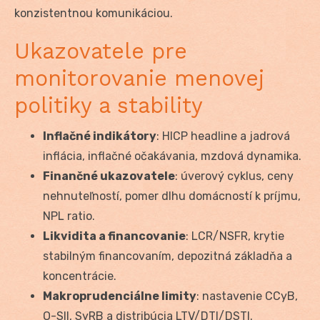
konzistentnou komunikáciou.
Ukazovatele pre
monitorovanie menovej
politiky a stability
Inflačné indikátory
: HICP headline a jadrová
inflácia, inflačné očakávania, mzdová dynamika.
Finančné ukazovatele
: úverový cyklus, ceny
nehnuteľností, pomer dlhu domácností k príjmu,
NPL ratio.
Likvidita a financovanie
: LCR/NSFR, krytie
stabilným financovaním, depozitná základňa a
koncentrácie.
Makroprudenciálne limity
: nastavenie CCyB,
O-SII, SyRB a distribúcia LTV/DTI/DSTI.