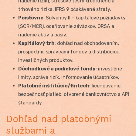
riadenie rizík), stresové testy kreditného a
trhového rizika, IFRS 9 očakávané straty.
Poisťovne
: Solvency II – kapitálové požiadavky
(SCR/MCR), oceňovanie záväzkov, ORSA a
riadenie aktív a pasív.
Kapitálový trh
: dohľad nad obchodovaním,
prospektmi, správcami fondov a distribúciou
investičných produktov.
Dôchodkové a podielové fondy
: investičné
limity, správa rizík, informovanie účastníkov.
Platobné inštitúcie/fintech
: licencovanie,
bezpečnosť platieb, otvorené bankovníctvo a API
štandardy.
Dohľad nad platobnými
službami a