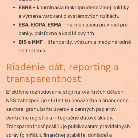
ESRB
– koordinácia makroprudenciálnej politiky
a výmena varovaní o systémových rizikách.
EBA, EIOPA, ESMA
– harmonizácia pravidiel pre
banky, poisťovne a kapitálový trh.
BIS a MMF
– štandardy, výskum a medzinárodné
hodnotenia.
Riadenie dát, reporting a
transparentnosť
Efektívne rozhodovanie stojí na kvalitných dátach:
NBS zabezpečuje štatistiku peňažného a finančného
sektora, granularitu úverov a cenných papierov,
centrálne registre a integračné dátové sklady.
Transparentnosť posilňuje publikovaním pravidelných
správ (o inflácii, finančnej stabilite, dohľade) a