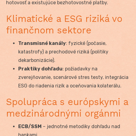
hotovosť a existujúce bezhotovostné platby.
Klimatické a ESG riziká vo
finančnom sektore
Transmisné kanály
: fyzické (počasie,
katastrofy) a prechodové riziká (politiky
dekarbonizácie).
Praktiky dohľadu
: požiadavky na
zverejňovanie, scenárové stres testy, integrácia
ESG do riadenia rizík a oceňovania kolaterálu.
Spolupráca s európskymi a
medzinárodnými orgánmi
ECB/SSM
– jednotné metodiky dohľadu nad
bankami.