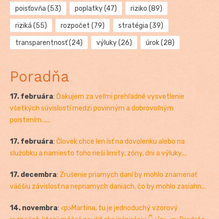
poisťovňa
(53)
poplatky
(47)
riziko
(89)
riziká
(55)
rozpočet
(79)
stratégia
(39)
transparentnosť
(24)
výluky
(26)
úrok
(28)
Poradňa
17. februára
:
Ďakujem za veľmi prehľadné vysvetlenie
všetkých súvislostí medzi povinným a dobrovoľným
poistením......
17. februára
:
Človek chce len ísť na dovolenku alebo na
služobku a namiesto toho rieši limity, zóny, dni a výluky....
17. decembra
:
Zrušenie priamych daní by mohlo znamenať
väčšiu závislosť na nepriamych daniach, čo by mohlo zasiahn...
14. novembra
:
<p>Martina, tu je jednoduchý vzorový