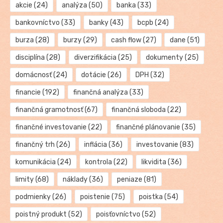
akcie
(24)
analýza
(50)
banka
(33)
bankovníctvo
(33)
banky
(43)
bcpb
(24)
burza
(28)
burzy
(29)
cash flow
(27)
dane
(51)
disciplína
(28)
diverzifikácia
(25)
dokumenty
(25)
domácnosť
(24)
dotácie
(26)
DPH
(32)
financie
(192)
finančná analýza
(33)
finančná gramotnosť
(67)
finančná sloboda
(22)
finančné investovanie
(22)
finančné plánovanie
(35)
finančný trh
(26)
inflácia
(36)
investovanie
(83)
komunikácia
(24)
kontrola
(22)
likvidita
(36)
limity
(68)
náklady
(36)
peniaze
(81)
podmienky
(26)
poistenie
(75)
poistka
(54)
poistný produkt
(52)
poisťovníctvo
(52)