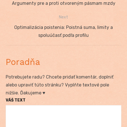
v
post:
Argumenty pre a proti otvoreným pásmam mzdy
článku
Next
Next
Optimalizácia poistenia: Poistná suma, limity a
post:
spoluúčasť podľa profilu
Poradňa
Potrebujete radu? Chcete pridať komentár, doplniť
alebo upraviť túto stránku? Vyplňte textové pole
nižšie. Ďakujeme ♥
VÁŠ TEXT