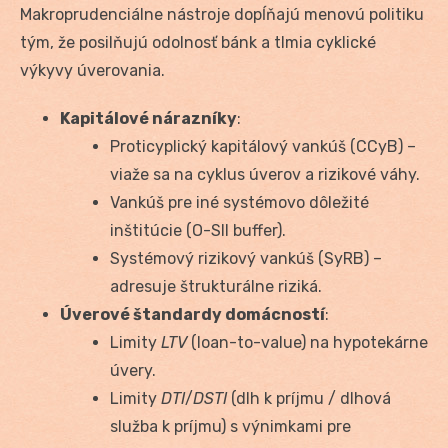
Makroprudenciálne nástroje dopĺňajú menovú politiku
tým, že posilňujú odolnosť bánk a tlmia cyklické
výkyvy úverovania.
Kapitálové nárazníky
:
Proticyplický kapitálový vankúš (CCyB) –
viaže sa na cyklus úverov a rizikové váhy.
Vankúš pre iné systémovo dôležité
inštitúcie (O-SII buffer).
Systémový rizikový vankúš (SyRB) –
adresuje štrukturálne riziká.
Úverové štandardy domácností
:
Limity
LTV
(loan-to-value) na hypotekárne
úvery.
Limity
DTI
/
DSTI
(dlh k príjmu / dlhová
služba k príjmu) s výnimkami pre