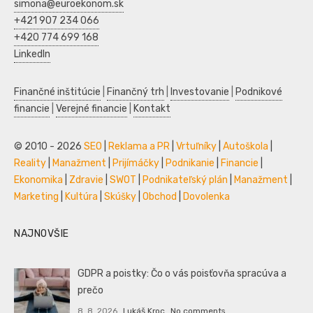
simona@euroekonom.sk
+421 907 234 066
+420 774 699 168
LinkedIn
Finančné inštitúcie
|
Finančný trh
|
Investovanie
|
Podnikové
financie
|
Verejné financie
|
Kontakt
© 2010 - 2026
SEO
|
Reklama a PR
|
Vrtuľníky
|
Autoškola
|
Reality
|
Manažment
|
Prijímáčky
|
Podnikanie
|
Financie
|
Ekonomika
|
Zdravie
|
SWOT
|
Podnikateľský plán
|
Manažment
|
Marketing
|
Kultúra
|
Skúšky
|
Obchod
|
Dovolenka
NAJNOVŠIE
GDPR a poistky: Čo o vás poisťovňa spracúva a
prečo
8. 8. 2026
Lukáš Kroc
No comments