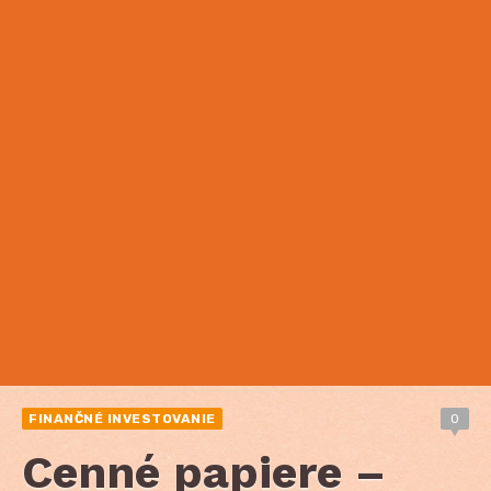
FINANČNÉ INVESTOVANIE
0
Cenné papiere –