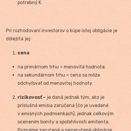
potrebný K
Pri rozhodovaní investorov o kúpe istej obligácie je
dôležitá jej:
cena
na primárnom trhu = menovitá hodnota;
na sekundárnom trhu = cena sa môže
odchyľovať od menovitej hodnoty
rizikovosť –
je daná jednak tým, ako je
príslušná emisia zaručená (čo je uvedené
v emisných podmienkach), jednak celkovým
ocenením bonity a spoľahlivosti emitenta.
Poznáme zaručené a nezaručené obligácie.