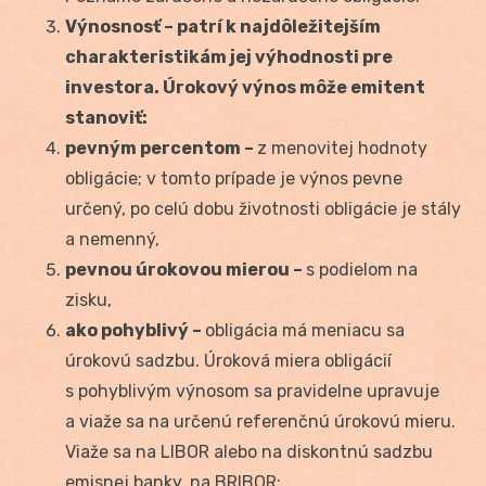
Výnosnosť – patrí k najdôležitejším
charakteristikám jej výhodnosti pre
investora. Úrokový výnos môže emitent
stanoviť:
pevným percentom –
z menovitej hodnoty
obligácie; v tomto prípade je výnos pevne
určený, po celú dobu životnosti obligácie je stály
a nemenný,
pevnou úrokovou mierou –
s podielom na
zisku,
ako pohyblivý –
obligácia má meniacu sa
úrokovú sadzbu. Úroková miera obligácií
s pohyblivým výnosom sa pravidelne upravuje
a viaže sa na určenú referenčnú úrokovú mieru.
Viaže sa na LIBOR alebo na diskontnú sadzbu
emisnej banky, na BRIBOR;