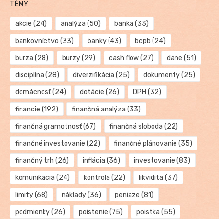
TÉMY
akcie
(24)
analýza
(50)
banka
(33)
bankovníctvo
(33)
banky
(43)
bcpb
(24)
burza
(28)
burzy
(29)
cash flow
(27)
dane
(51)
disciplína
(28)
diverzifikácia
(25)
dokumenty
(25)
domácnosť
(24)
dotácie
(26)
DPH
(32)
financie
(192)
finančná analýza
(33)
finančná gramotnosť
(67)
finančná sloboda
(22)
finančné investovanie
(22)
finančné plánovanie
(35)
finančný trh
(26)
inflácia
(36)
investovanie
(83)
komunikácia
(24)
kontrola
(22)
likvidita
(37)
limity
(68)
náklady
(36)
peniaze
(81)
podmienky
(26)
poistenie
(75)
poistka
(55)