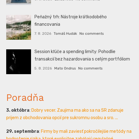
Peňažný trh: Nástroje krátkodobého
financovania
7. 8. 2026
Tomáš Hudák
No comments
Session kľúče a spending limity: Pohodlie
transakcií bez hazardovania s celým portfóliom
5. 8. 2026
Mato Ondrus
No comments
Poradňa
3. októbra
:
Dobry vecer. Zaujima ma ako sa na SR zdanuje
prijem z obchodovania opcií pre sukromnu osobu a sro. ...
29. septembra
:
Firmy by mali zaviesť pokročilejšie metódy na
hodnotenie rizika, ktoré explicitne zahŕňajú regulačné...