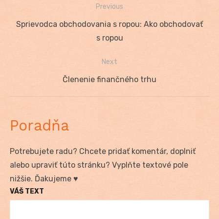
Previous
Navigácia
Previous
Sprievodca obchodovania s ropou: Ako obchodovať
v
post:
s ropou
článku
Next
Next
Členenie finančného trhu
post:
Poradňa
Potrebujete radu? Chcete pridať komentár, doplniť
alebo upraviť túto stránku? Vyplňte textové pole
nižšie. Ďakujeme ♥
VÁŠ TEXT