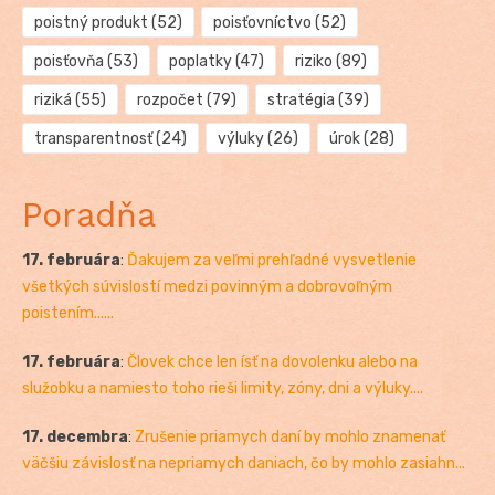
poistný produkt
(52)
poisťovníctvo
(52)
poisťovňa
(53)
poplatky
(47)
riziko
(89)
riziká
(55)
rozpočet
(79)
stratégia
(39)
transparentnosť
(24)
výluky
(26)
úrok
(28)
Poradňa
17. februára
:
Ďakujem za veľmi prehľadné vysvetlenie
všetkých súvislostí medzi povinným a dobrovoľným
poistením......
17. februára
:
Človek chce len ísť na dovolenku alebo na
služobku a namiesto toho rieši limity, zóny, dni a výluky....
17. decembra
:
Zrušenie priamych daní by mohlo znamenať
väčšiu závislosť na nepriamych daniach, čo by mohlo zasiahn...