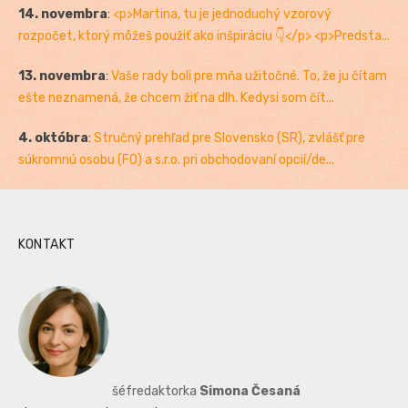
14. novembra
:
<p>Martina, tu je jednoduchý vzorový
rozpočet, ktorý môžeš použiť ako inšpiráciu 👇</p> <p>Predsta...
13. novembra
:
Vaše rady boli pre mňa užitočné. To, že ju čítam
ešte neznamená, že chcem žiť na dlh. Kedysi som čít...
4. októbra
:
Stručný prehľad pre Slovensko (SR), zvlášť pre
súkromnú osobu (FO) a s.r.o. pri obchodovaní opcií/de...
KONTAKT
šéfredaktorka
Simona Česaná