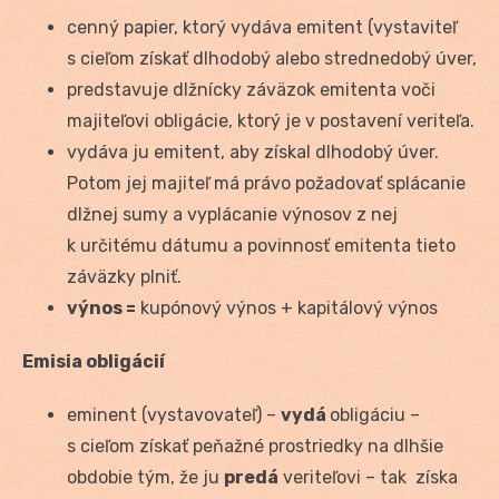
cenný papier, ktorý vydáva emitent (vystaviteľ
s cieľom získať dlhodobý alebo strednedobý úver,
predstavuje dlžnícky záväzok emitenta voči
majiteľovi obligácie, ktorý je v postavení veriteľa.
vydáva ju emitent, aby získal dlhodobý úver.
Potom jej majiteľ má právo požadovať splácanie
dlžnej sumy a vyplácanie výnosov z nej
k určitému dátumu a povinnosť emitenta tieto
záväzky plniť.
výnos =
kupónový výnos + kapitálový výnos
Emisia obligácií
eminent (vystavovateľ) –
vydá
obligáciu –
s cieľom získať peňažné prostriedky na dlhšie
obdobie tým, že ju
predá
veriteľovi – tak získa