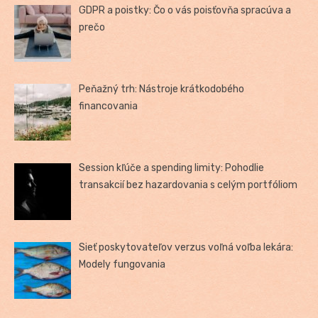
GDPR a poistky: Čo o vás poisťovňa spracúva a
prečo
Peňažný trh: Nástroje krátkodobého
financovania
Session kľúče a spending limity: Pohodlie
transakcií bez hazardovania s celým portfóliom
Sieť poskytovateľov verzus voľná voľba lekára:
Modely fungovania