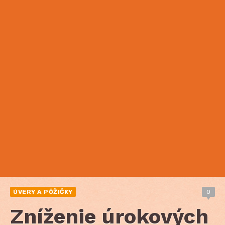
ÚVERY A PÔŽIČKY
0
Zníženie úrokových