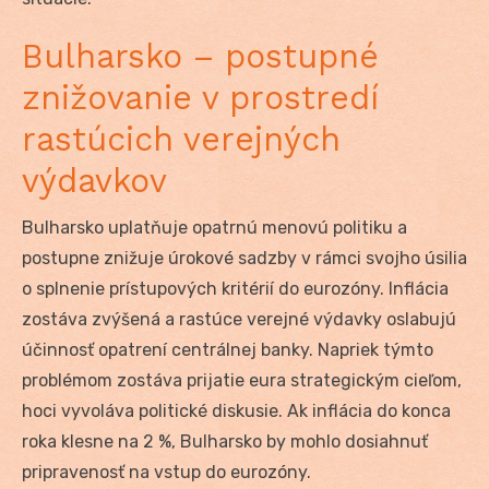
Bulharsko – postupné
znižovanie v prostredí
rastúcich verejných
výdavkov
Bulharsko uplatňuje opatrnú menovú politiku a
postupne znižuje úrokové sadzby v rámci svojho úsilia
o splnenie prístupových kritérií do eurozóny. Inflácia
zostáva zvýšená a rastúce verejné výdavky oslabujú
účinnosť opatrení centrálnej banky. Napriek týmto
problémom zostáva prijatie eura strategickým cieľom,
hoci vyvoláva politické diskusie. Ak inflácia do konca
roka klesne na 2 %, Bulharsko by mohlo dosiahnuť
pripravenosť na vstup do eurozóny.