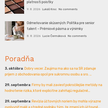
platnosti poistky
9. 8. 2026
Lukáš Kroc
No comments
Odmeňovanie skúsených: Politika pre senior
talent – Prémiové pásma a výnimky
8. 8. 2026
Lucie Čermáková
No comments
Poradňa
3. októbra
:
Dobry vecer. Zaujima ma ako sa na SR zdanuje
prijem z obchodovania opcií pre sukromnu osobu a sro. ...
29. septembra
:
Firmy by mali zaviesť pokročilejšie metódy na
hodnotenie rizika, ktoré explicitne zahŕňajú regulačné...
29. septembra
:
Revízia účtovných noriem by mohla výrazne
ovplyvniť malé a stredné podniky tým, že zmení ich účtovné...