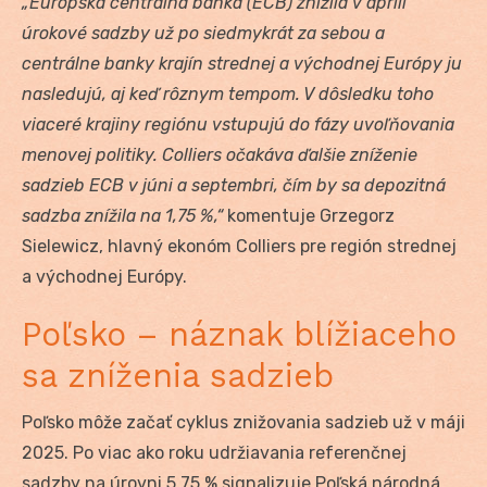
„Európska centrálna banka (ECB) znížila v apríli
úrokové sadzby už po siedmykrát za sebou a
centrálne banky krajín strednej a východnej Európy ju
nasledujú, aj keď rôznym tempom. V dôsledku toho
viaceré krajiny regiónu vstupujú do fázy uvoľňovania
menovej politiky. Colliers očakáva ďalšie zníženie
sadzieb ECB v júni a septembri, čím by sa depozitná
sadzba znížila na 1,75 %,“
komentuje Grzegorz
Sielewicz, hlavný ekonóm Colliers pre región strednej
a východnej Európy.
Poľsko – náznak blížiaceho
sa zníženia sadzieb
Poľsko môže začať cyklus znižovania sadzieb už v máji
2025. Po viac ako roku udržiavania referenčnej
sadzby na úrovni 5,75 % signalizuje Poľská národná