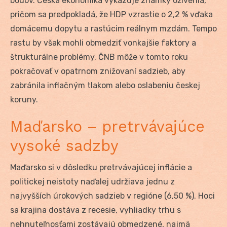
bodov. Česká ekonomika vykazuje známky oživenia,
pričom sa predpokladá, že HDP vzrastie o 2,2 % vďaka
domácemu dopytu a rastúcim reálnym mzdám. Tempo
rastu by však mohli obmedziť vonkajšie faktory a
štrukturálne problémy. ČNB môže v tomto roku
pokračovať v opatrnom znižovaní sadzieb, aby
zabránila inflačným tlakom alebo oslabeniu českej
koruny.
Maďarsko – pretrvávajúce
vysoké sadzby
Maďarsko si v dôsledku pretrvávajúcej inflácie a
politickej neistoty naďalej udržiava jednu z
najvyšších úrokových sadzieb v regióne (6,50 %). Hoci
sa krajina dostáva z recesie, vyhliadky trhu s
nehnuteľnosťami zostávajú obmedzené, najmä