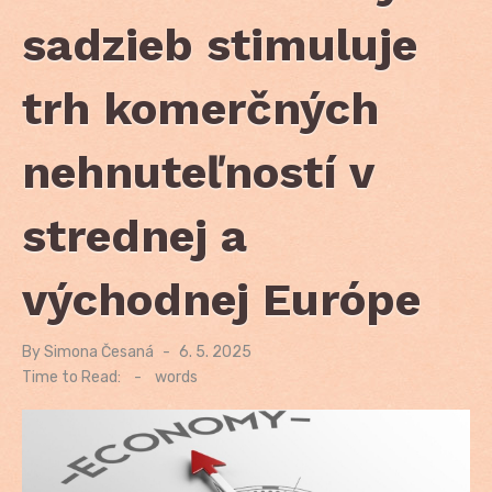
sadzieb stimuluje
trh komerčných
nehnuteľností v
strednej a
východnej Európe
By
Simona Česaná
Posted
6. 5. 2025
on
Time to Read:
-
words