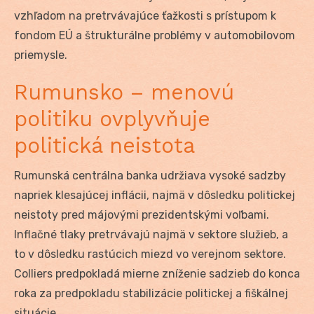
vzhľadom na pretrvávajúce ťažkosti s prístupom k
fondom EÚ a štrukturálne problémy v automobilovom
priemysle.
Rumunsko – menovú
politiku ovplyvňuje
politická neistota
Rumunská centrálna banka udržiava vysoké sadzby
napriek klesajúcej inflácii, najmä v dôsledku politickej
neistoty pred májovými prezidentskými voľbami.
Inflačné tlaky pretrvávajú najmä v sektore služieb, a
to v dôsledku rastúcich miezd vo verejnom sektore.
Colliers predpokladá mierne zníženie sadzieb do konca
roka za predpokladu stabilizácie politickej a fiškálnej
situácie.