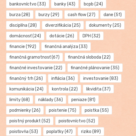
bankovníctvo
(33)
banky
(43)
bcpb
(24)
burza
(28)
burzy
(29)
cash flow
(27)
dane
(51)
disciplína
(28)
diverzifikácia
(25)
dokumenty
(25)
domácnosť
(24)
dotácie
(26)
DPH
(32)
financie
(192)
finančná analýza
(33)
finančná gramotnosť
(67)
finančná sloboda
(22)
finančné investovanie
(22)
finančné plánovanie
(35)
finančný trh
(26)
inflácia
(36)
investovanie
(83)
komunikácia
(24)
kontrola
(22)
likvidita
(37)
limity
(68)
náklady
(36)
peniaze
(81)
podmienky
(26)
poistenie
(75)
poistka
(55)
poistný produkt
(52)
poisťovníctvo
(52)
poisťovňa
(53)
poplatky
(47)
riziko
(89)