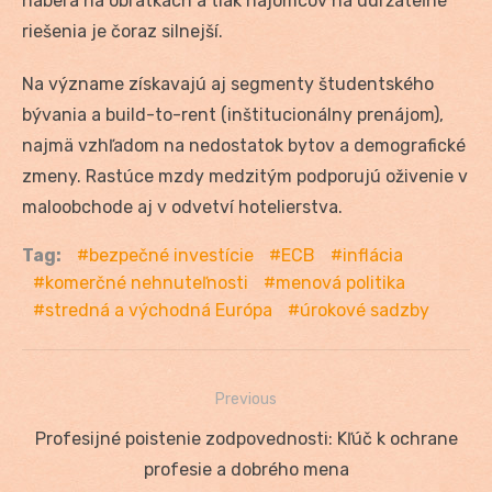
naberá na obrátkach a tlak nájomcov na udržateľné
riešenia je čoraz silnejší.
Na význame získavajú aj segmenty študentského
bývania a build-to-rent (inštitucionálny prenájom),
najmä vzhľadom na nedostatok bytov a demografické
zmeny. Rastúce mzdy medzitým podporujú oživenie v
maloobchode aj v odvetví hotelierstva.
Tag:
bezpečné investície
ECB
inflácia
komerčné nehnuteľnosti
menová politika
stredná a východná Európa
úrokové sadzby
Previous
Navigácia
Previous
Profesijné poistenie zodpovednosti: Kľúč k ochrane
v
post:
profesie a dobrého mena