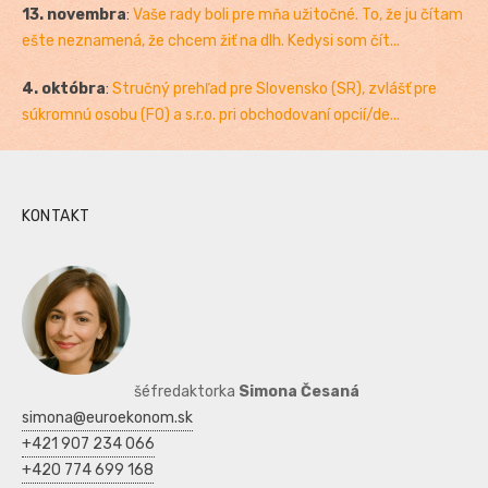
13. novembra
:
Vaše rady boli pre mňa užitočné. To, že ju čítam
ešte neznamená, že chcem žiť na dlh. Kedysi som čít...
4. októbra
:
Stručný prehľad pre Slovensko (SR), zvlášť pre
súkromnú osobu (FO) a s.r.o. pri obchodovaní opcií/de...
KONTAKT
šéfredaktorka
Simona Česaná
simona@euroekonom.sk
+421 907 234 066
+420 774 699 168