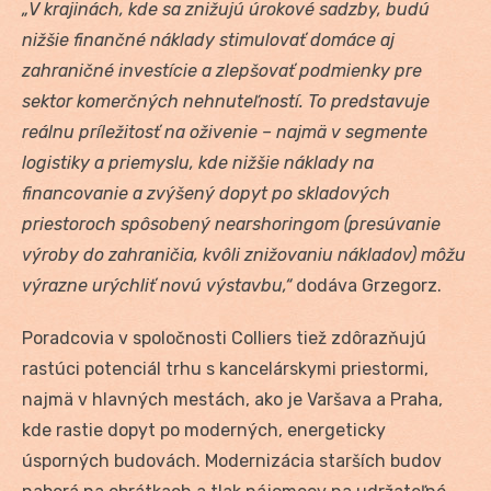
„V krajinách, kde sa znižujú úrokové sadzby, budú
nižšie finančné náklady stimulovať domáce aj
zahraničné investície a zlepšovať podmienky pre
sektor komerčných nehnuteľností. To predstavuje
reálnu príležitosť na oživenie – najmä v segmente
logistiky a priemyslu, kde nižšie náklady na
financovanie a zvýšený dopyt po skladových
priestoroch spôsobený nearshoringom (presúvanie
výroby do zahraničia, kvôli znižovaniu nákladov) môžu
výrazne urýchliť novú výstavbu,“
dodáva Grzegorz.
Poradcovia v spoločnosti Colliers tiež zdôrazňujú
rastúci potenciál trhu s kancelárskymi priestormi,
najmä v hlavných mestách, ako je Varšava a Praha,
kde rastie dopyt po moderných, energeticky
úsporných budovách. Modernizácia starších budov