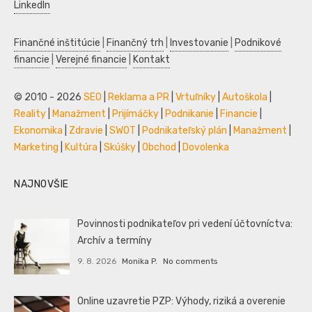
LinkedIn
Finančné inštitúcie
|
Finančný trh
|
Investovanie
|
Podnikové
financie
|
Verejné financie
|
Kontakt
© 2010 - 2026
SEO
|
Reklama a PR
|
Vrtuľníky
|
Autoškola
|
Reality
|
Manažment
|
Prijímáčky
|
Podnikanie
|
Financie
|
Ekonomika
|
Zdravie
|
SWOT
|
Podnikateľský plán
|
Manažment
|
Marketing
|
Kultúra
|
Skúšky
|
Obchod
|
Dovolenka
NAJNOVŠIE
Povinnosti podnikateľov pri vedení účtovníctva:
Archív a termíny
9. 8. 2026
Monika P.
No comments
Online uzavretie PZP: Výhody, riziká a overenie