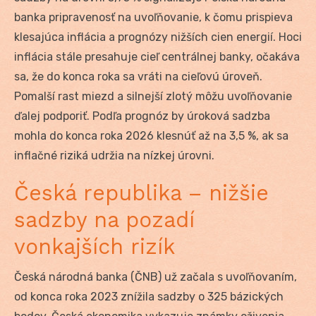
banka pripravenosť na uvoľňovanie, k čomu prispieva
klesajúca inflácia a prognózy nižších cien energií. Hoci
inflácia stále presahuje cieľ centrálnej banky, očakáva
sa, že do konca roka sa vráti na cieľovú úroveň.
Pomalší rast miezd a silnejší zlotý môžu uvoľňovanie
ďalej podporiť. Podľa prognóz by úroková sadzba
mohla do konca roka 2026 klesnúť až na 3,5 %, ak sa
inflačné riziká udržia na nízkej úrovni.
Česká republika – nižšie
sadzby na pozadí
vonkajších rizík
Česká národná banka (ČNB) už začala s uvoľňovaním,
od konca roka 2023 znížila sadzby o 325 bázických