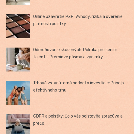
Online uzavretie PZP: Výhody, riziká a overenie
platnosti poistky
Odmeňovanie skúsených: Politika pre senior
talent – Prémiové pásma a výnimky
Trhová vs. vnútorná hodnota investície: Princíp
efektívneho trhu
GDPR a poistky: Čo o vás poisťovňa spracúva a
prečo