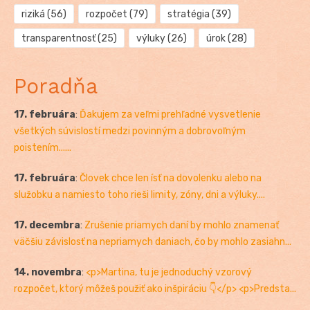
riziká
(56)
rozpočet
(79)
stratégia
(39)
transparentnosť
(25)
výluky
(26)
úrok
(28)
Poradňa
17. februára
:
Ďakujem za veľmi prehľadné vysvetlenie
všetkých súvislostí medzi povinným a dobrovoľným
poistením......
17. februára
:
Človek chce len ísť na dovolenku alebo na
služobku a namiesto toho rieši limity, zóny, dni a výluky....
17. decembra
:
Zrušenie priamych daní by mohlo znamenať
väčšiu závislosť na nepriamych daniach, čo by mohlo zasiahn...
14. novembra
:
<p>Martina, tu je jednoduchý vzorový
rozpočet, ktorý môžeš použiť ako inšpiráciu 👇</p> <p>Predsta...