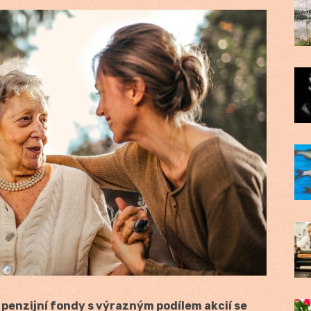
penzijní fondy s výrazným podílem akcií se