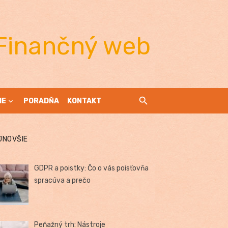
Finančný web
IE
PORADŇA
KONTAKT
JNOVŠIE
GDPR a poistky: Čo o vás poisťovňa
spracúva a prečo
Peňažný trh: Nástroje