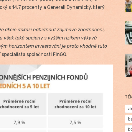
ký s 14,7 procenty a Generali Dynamický, který
že akcie dokáží nabídnout zajímavé zhodnocení,
u však také spojeny s vyšším rizikem výkyvů
bým horizontem investování je proto vhodné tuto
ní specialista společnosti FinGO.
TÉ
a
b
b