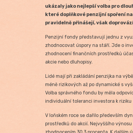
ukázaly jako nejlepší volba pro dl
které doplňkové penzijní spoření na
pravidelně přinášejí, však doprovází
Penzijní fondy představují jednu z vy
zhodnocovat úspory na stáří. Jde o inves
zhodnocení finančních prostředků účast
akcie nebo dluhopisy.
Lidé mají při zakládání penzijka na výb
méně rizikových až po dynamické s vyšš
Volba správného fondu by měla odpoví
individuální toleranci investora k rizi
V loňském roce se dařilo především dy
prostředků do akcií. Nejvyššího výnos
zhodnocením 30,3 procenta. K dalším