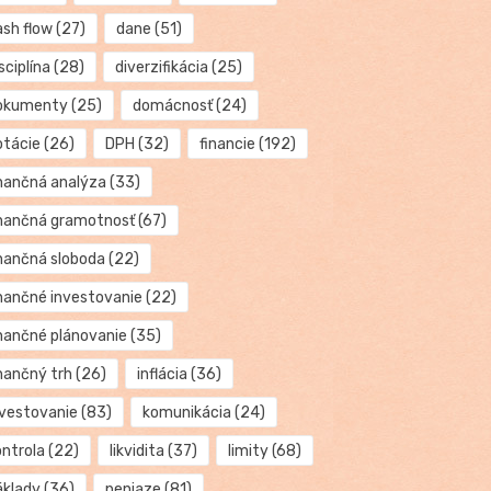
ash flow
(27)
dane
(51)
sciplína
(28)
diverzifikácia
(25)
okumenty
(25)
domácnosť
(24)
otácie
(26)
DPH
(32)
financie
(192)
inančná analýza
(33)
inančná gramotnosť
(67)
inančná sloboda
(22)
inančné investovanie
(22)
inančné plánovanie
(35)
inančný trh
(26)
inflácia
(36)
nvestovanie
(83)
komunikácia
(24)
ontrola
(22)
likvidita
(37)
limity
(68)
áklady
(36)
peniaze
(81)