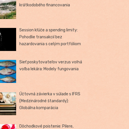
krátkodobého financovania
Session kľúče a spending limity:
Pohodlie transakcií bez
hazardovania s celým portfóliom
Sieť poskytovateľov verzus voľná
voľba lekára: Modely fungovania
Účtovná závierka v súlade s IFRS
(Medzinárodné štandardy):
Globálna komparácia
Dôchodkové poistenie: Pilere,