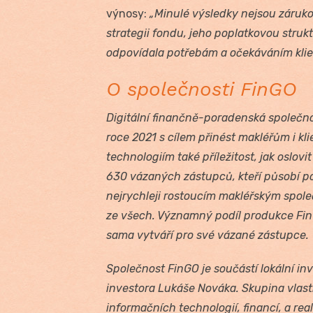
výnosy:
„Minulé výsledky nejsou záruk
strategii fondu, jeho poplatkovou strukt
odpovídala potřebám a očekáváním klie
O společnosti FinGO
Digitální finančně-poradenská společno
roce 2021 s cílem přinést makléřům i kli
technologiím také příležitost, jak oslov
630 vázaných zástupců, kteří působí po 
nejrychleji rostoucím makléřským společ
ze všech. Významný podíl produkce FinGO
sama vytváří pro své vázané zástupce.
Společnost FinGO je součástí lokální inv
investora Lukáše Nováka. Skupina vlastn
informačních technologií, financí, a rea