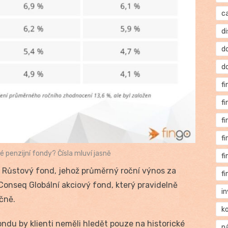
c
di
d
d
f
f
f
f
 penzijní fondy? Čísla mluví jasně
f
 Růstový fond, jehož průměrný roční výnos za
f
a Conseq Globální akciový fond, který pravidelně
i
čně.
k
fondu by klienti neměli hledět pouze na historické
n