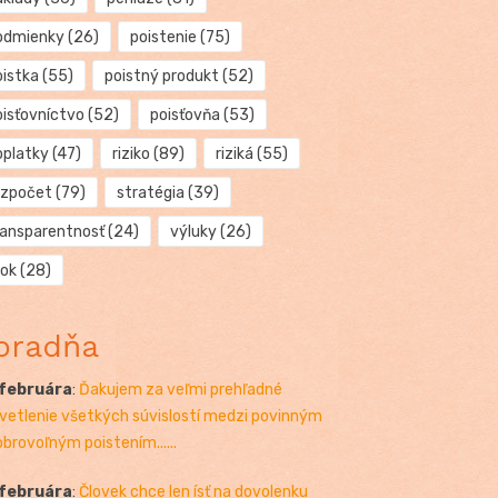
odmienky
(26)
poistenie
(75)
oistka
(55)
poistný produkt
(52)
oisťovníctvo
(52)
poisťovňa
(53)
oplatky
(47)
riziko
(89)
riziká
(55)
ozpočet
(79)
stratégia
(39)
ransparentnosť
(24)
výluky
(26)
rok
(28)
oradňa
 februára
:
Ďakujem za veľmi prehľadné
vetlenie všetkých súvislostí medzi povinným
obrovoľným poistením......
 februára
:
Človek chce len ísť na dovolenku