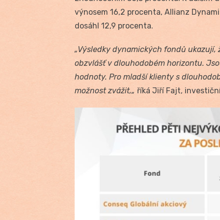
výnosem 16,2 procenta, Allianz Dynamic
dosáhl 12,9 procenta.
„Výsledky dynamických fondů ukazují, 
obzvlášť v dlouhodobém horizontu. Jso
hodnoty. Pro mladší klienty s dlouhodo
možnost zvážit,„
říká Jiří Fajt, investič