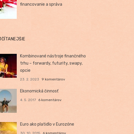
financovanie a správa
JČÍTANEJŠIE
Kombinované nástroje finančného
trhu – forwardy, futurity, swapy,
opcie
23. 2. 2023
9 komentárov
Ekonomická činnosť
4. 5. 2017
6 komentárov
Euro ako platidlo v Eurozóne
30. 10. 2015
6 komentárov