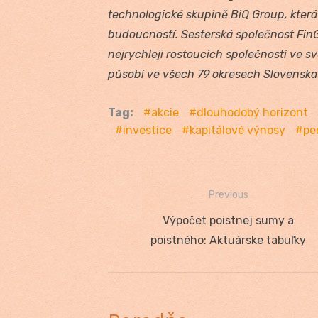
technologické skupině BiQ Group, která 
budoucností. Sesterská společnost FinGO
nejrychleji rostoucích společností ve 
působí ve všech 79 okresech Slovenska 
Tag:
akcie
dlouhodobý horizont
investice
kapitálové výnosy
pe
Previous
Navigácia
Previous
Výpočet poistnej sumy a
v
post:
poistného: Aktuárske tabuľky
článku