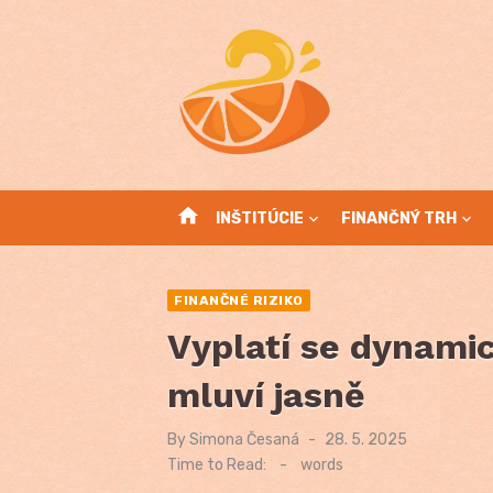
Skip
to
content
home
INŠTITÚCIE
FINANČNÝ TRH
FINANČNÉ RIZIKO
Vyplatí se dynamic
mluví jasně
By
Simona Česaná
Posted
28. 5. 2025
on
Time to Read:
-
words