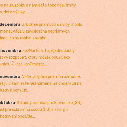
bo na služobku a namiesto toho rieši limity,
, dni a výluky....
 decembra
:
Zrušenie priamych daní by mohlo
menať väčšiu závislosť na nepriamych
iach, čo by mohlo zasiahn...
. novembra
:
<p>Martina, tu je jednoduchý
rový rozpočet, ktorý môžeš použiť ako
piráciu 👇</p> <p>Predsta...
 novembra
:
Vaše rady boli pre mňa užitočné.
 že ju čítam ešte neznamená, že chcem žiť na
 Kedysi som čít...
októbra
:
Stručný prehľad pre Slovensko (SR),
ášť pre súkromnú osobu (FO) a s.r.o. pri
hodovaní opcií/de...