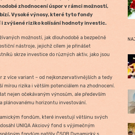
ouhodobé zhodnocení úspor v rámci možností,
bízí. Vysoké výnosy, které tyto fondy
 i zvýšené riziko kolísání hodnoty investic.
užívaných možností, jak dlouhodobě a bezpečně
NA
tiční nástroje, jejichž cílem je přinášet
níků skrze investice do různých aktiv, jako jsou
ěr z více variant – od nejkonzervativnějších a tedy
í mírou rizika i větším potenciálem na zhodnocení.
dat nejen očekávaným výnosům, ale především
ku a plánovanému horizontu investování.
namickým fondům, které investují většinu svých
u dosáhl UNIQA Akciový fond s výjimečným
 úspěšným fondům patřily ČSOB Dynamický s