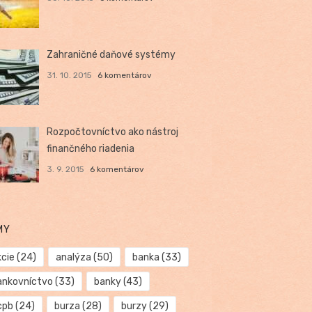
Zahraničné daňové systémy
31. 10. 2015
6 komentárov
Rozpočtovníctvo ako nástroj
finančného riadenia
3. 9. 2015
6 komentárov
MY
kcie
(24)
analýza
(50)
banka
(33)
ankovníctvo
(33)
banky
(43)
cpb
(24)
burza
(28)
burzy
(29)