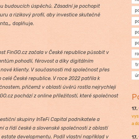
ou budoucích úspěchů. Zásadní je pochopit
p
uru a rizikový profil, aby investice skutečně
p
nta,„
doplňuje.
p
p
st FinGO.cz začala v České republice působit v
r
entům pohodlí, férovost a díky digitálním
t
it nové klienty. V současnosti má společnost přes
ú
celé České republice. V roce 2022 patřila k
nostem, přičemž v oblasti úvěrů rostla nejrychleji
P
.cz pochází z online příležitostí, které společnost
17.
vys
estiční skupiny InTeFi Capital podnikatele a
a d
í a řídí české a slovenské společnosti z oblastí
l estate developmentu. Podíl vlastní například v
17.