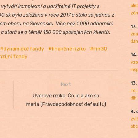
ale
vytváří komplexní a udržitelné IT projekty s
zóny
.sk byla založena v roce 2017 a stala se jednou z
svém oboru na Slovensku. Více než 1 000 odborníků
17.
a stará se o téměř 150 000 spokojených klientů.
zna
dan
dynamické fondy
finančné riziko
FinGO
14
nzijní fondy
vzo
inš
13.
Next
To,
Next
Úverové riziko: Čo je a ako sa
dlh.
post:
meria (Pravdepodobnosť defaultu)
4. 
zvl
obc