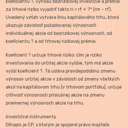
koeficientu ?, výnosu bezrizikovej investície a prémie
za trhové riziko vyjadriť takto ri = rf + ?* (rm – rf).
Uvedený vzťah vytvára líniu kapitálového trhu, ktorá
ukazuje závislosť požadovanej výnosnosti
individuálnej akcie od bezrizikovej výnosnosti, od
koeficientu ? a od trhovej rizikovej prémie.
Koeficient ? určuje trhové riziko: čím je riziko
investovania do určitej akcie vyššie, tým má akcie
vyšší koeficient ?. Tá udáva pravdepodobnú zmenu
výnosov určitej akcie v závislosti od zmeny všetkých
akcií na kapitálovom trhu (v trhovom portfóliu), určuje
citlivosť výnosnosti príslušnej akcie na zmenu
priemernej výnosnosti akcie na trhu.
Investičné inštrumenty
Dlhopis je CP, s ktorým je spojené právo majiteľa