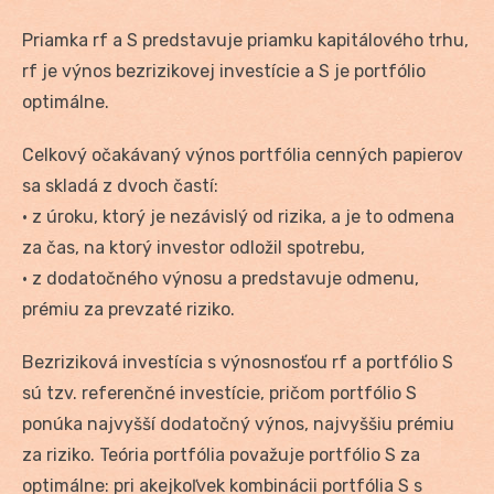
Priamka rf a S predstavuje priamku kapitálového trhu,
rf je výnos bezrizikovej investície a S je portfólio
optimálne.
Celkový očakávaný výnos portfólia cenných papierov
sa skladá z dvoch častí:
• z úroku, ktorý je nezávislý od rizika, a je to odmena
za čas, na ktorý investor odložil spotrebu,
• z dodatočného výnosu a predstavuje odmenu,
prémiu za prevzaté riziko.
Bezriziková investícia s výnosnosťou rf a portfólio S
sú tzv. referenčné investície, pričom portfólio S
ponúka najvyšší dodatočný výnos, najvyššiu prémiu
za riziko. Teória portfólia považuje portfólio S za
optimálne: pri akejkoľvek kombinácii portfólia S s