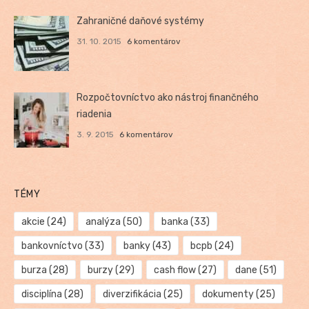
Zahraničné daňové systémy
31. 10. 2015
6 komentárov
Rozpočtovníctvo ako nástroj finančného
riadenia
3. 9. 2015
6 komentárov
TÉMY
akcie
(24)
analýza
(50)
banka
(33)
bankovníctvo
(33)
banky
(43)
bcpb
(24)
burza
(28)
burzy
(29)
cash flow
(27)
dane
(51)
disciplína
(28)
diverzifikácia
(25)
dokumenty
(25)