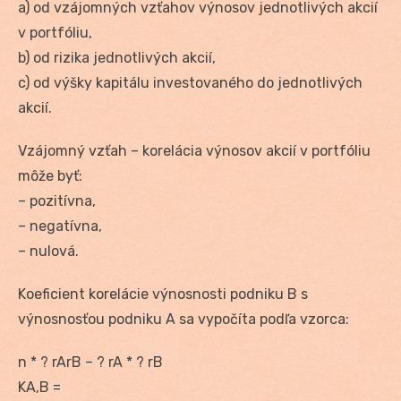
a) od vzájomných vzťahov výnosov jednotlivých akcií
v portfóliu,
b) od rizika jednotlivých akcií,
c) od výšky kapitálu investovaného do jednotlivých
akcií.
Vzájomný vzťah – korelácia výnosov akcií v portfóliu
môže byť:
– pozitívna,
– negatívna,
– nulová.
Koeficient korelácie výnosnosti podniku B s
výnosnosťou podniku A sa vypočíta podľa vzorca:
n * ? rArB – ? rA * ? rB
KA,B =