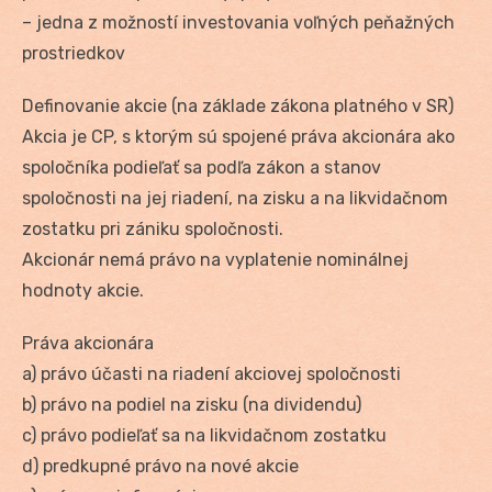
– jedna z možností investovania voľných peňažných
prostriedkov
Definovanie akcie (na základe zákona platného v SR)
Akcia je CP, s ktorým sú spojené práva akcionára ako
spoločníka podieľať sa podľa zákon a stanov
spoločnosti na jej riadení, na zisku a na likvidačnom
zostatku pri zániku spoločnosti.
Akcionár nemá právo na vyplatenie nominálnej
hodnoty akcie.
Práva akcionára
a) právo účasti na riadení akciovej spoločnosti
b) právo na podiel na zisku (na dividendu)
c) právo podieľať sa na likvidačnom zostatku
d) predkupné právo na nové akcie