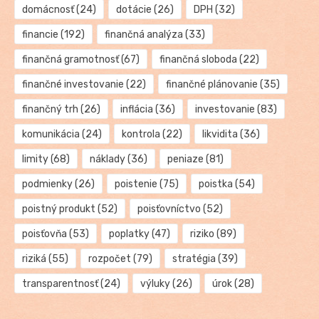
domácnosť
(24)
dotácie
(26)
DPH
(32)
financie
(192)
finančná analýza
(33)
finančná gramotnosť
(67)
finančná sloboda
(22)
finančné investovanie
(22)
finančné plánovanie
(35)
finančný trh
(26)
inflácia
(36)
investovanie
(83)
komunikácia
(24)
kontrola
(22)
likvidita
(36)
limity
(68)
náklady
(36)
peniaze
(81)
podmienky
(26)
poistenie
(75)
poistka
(54)
poistný produkt
(52)
poisťovníctvo
(52)
poisťovňa
(53)
poplatky
(47)
riziko
(89)
riziká
(55)
rozpočet
(79)
stratégia
(39)
transparentnosť
(24)
výluky
(26)
úrok
(28)