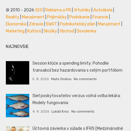
© 2010 - 2026
SEO
|
Reklama a PR
|
Vrtuľníky
|
Autoškola
|
Reality
|
Manažment
|
Prijímáčky
|
Podnikanie
|
Financie
|
Ekonomika
|
Zdravie
|
SWOT
|
Podnikateľský plán
|
Manažment
|
Marketing
|
Kultúra
|
Skúšky
|
Obchod
|
Dovolenka
NAJNOVŠIE
Session kľúče a spending limity: Pohodlie
transakcií bez hazardovania s celým portfóliom
5. 8. 2026
Mato Ondrus
No comments
Sieť poskytovateľov verzus voľná voľba lekára:
Modely fungovania
4. 8. 2026
Lukáš Kroc
No comments
Účtovná závierka v súlade s IFRS (Medzinárodné