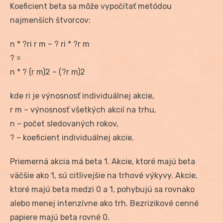
Koeficient beta sa môže vypočítať metódou
najmenších štvorcov:
n * ?ri r m – ? ri * ?r m
? =
n * ? (r m)2 – (?r m)2
kde ri je výnosnosť individuálnej akcie,
r m – výnosnosť všetkých akcií na trhu,
n – počet sledovaných rokov,
? – koeficient individuálnej akcie.
Priemerná akcia má beta 1. Akcie, ktoré majú beta
väčšie ako 1, sú citlivejšie na trhové výkyvy. Akcie,
ktoré majú beta medzi 0 a 1, pohybujú sa rovnako
alebo menej intenzívne ako trh. Bezrizikové cenné
papiere majú beta rovné 0.