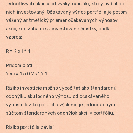
jednotlivých akcií a od výšky kapitálu, ktorý by bol do
nich investovaný. Očakávaný výnos portfólia je potom
vážený aritmetický priemer očakávaných výnosov
akcií, kde váhami sú investované čiastky, podľa
vzorca:
R = ? x i * ri
Pričom platí
? x i = 1 a 0 ? x1 ? 1
Riziko investície možno vypočítať ako štandardnú
odchýlku skutočného výnosu od očakávaného
výnosu. Riziko portfólia však nie je jednoduchým
súčtom štandardných odchýlok akcií v portfóliu.
Riziko portfólia závisí: