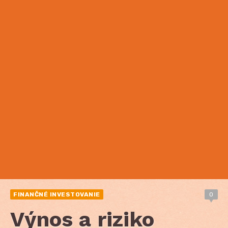
FINANČNÉ INVESTOVANIE
0
Výnos a riziko