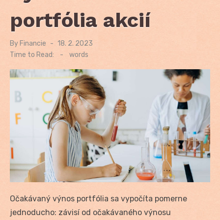
portfólia akcií
By
Financie
Posted
18. 2. 2023
on
Time to Read:
-
words
Očakávaný výnos portfólia sa vypočíta pomerne
jednoducho: závisí od očakávaného výnosu