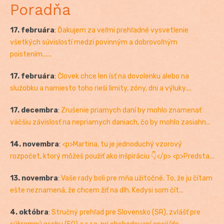
Poradňa
17. februára
:
Ďakujem za veľmi prehľadné vysvetlenie
všetkých súvislostí medzi povinným a dobrovoľným
poistením......
17. februára
:
Človek chce len ísť na dovolenku alebo na
služobku a namiesto toho rieši limity, zóny, dni a výluky....
17. decembra
:
Zrušenie priamych daní by mohlo znamenať
väčšiu závislosť na nepriamych daniach, čo by mohlo zasiahn...
14. novembra
:
<p>Martina, tu je jednoduchý vzorový
rozpočet, ktorý môžeš použiť ako inšpiráciu 👇</p> <p>Predsta...
13. novembra
:
Vaše rady boli pre mňa užitočné. To, že ju čítam
ešte neznamená, že chcem žiť na dlh. Kedysi som čít...
4. októbra
:
Stručný prehľad pre Slovensko (SR), zvlášť pre