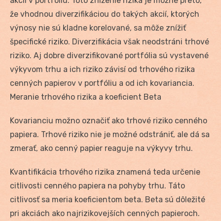
akcií v portfóliu. Toto zníženie rizika je možné preto,
že vhodnou diverzifikáciou do takých akcií, ktorých
výnosy nie sú kladne korelované, sa môže znížiť
špecifické riziko. Diverzifikácia však neodstráni trhové
riziko. Aj dobre diverzifikované portfólia sú vystavené
výkyvom trhu a ich riziko závisí od trhového rizika
cenných papierov v portfóliu a od ich kovariancia.
Meranie trhového rizika a koeficient Beta
Kovarianciu možno označiť ako trhové riziko cenného
papiera. Trhové riziko nie je možné odstrániť, ale dá sa
zmerať, ako cenný papier reaguje na výkyvy trhu.
Kvantifikácia trhového rizika znamená teda určenie
citlivosti cenného papiera na pohyby trhu. Táto
citlivosť sa meria koeficientom beta. Beta sú dôležité
pri akciách ako najrizikovejších cenných papieroch.