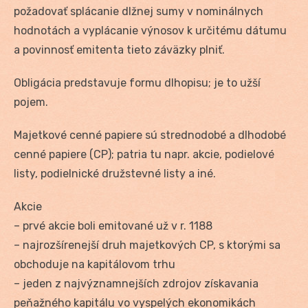
požadovať splácanie dlžnej sumy v nominálnych
hodnotách a vyplácanie výnosov k určitému dátumu
a povinnosť emitenta tieto záväzky plniť.
Obligácia predstavuje formu dlhopisu; je to užší
pojem.
Majetkové cenné papiere sú strednodobé a dlhodobé
cenné papiere (CP); patria tu napr. akcie, podielové
listy, podielnické družstevné listy a iné.
Akcie
– prvé akcie boli emitované už v r. 1188
– najrozšírenejší druh majetkových CP, s ktorými sa
obchoduje na kapitálovom trhu
– jeden z najvýznamnejších zdrojov získavania
peňažného kapitálu vo vyspelých ekonomikách