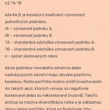
n2 ?A ?B
kde KA,B je korelačný koeficient výnosnosti
jednotlivých podnikov,
rA – výnosnosť podniku A,
rB – výnosnosť podniku B,
?A – štandardná odchýlka výnosnosti podniku A,
?B – štandardná odchýlka výnosnosti podniku B,
n – počet sledovaných rokov.
Akcie podnikov rovnakého odvetvia alebo
nadväzujúcich odvetví majú obvykle pozitívnu
koreláciu. Riziko portfólia možno znížiť investovaním
do takých akcií, ktorých výnosy sú negatívne
korelované alebo sú nekorelované (nulové). Takýto
prístup sa nazýva diverzifikácia rizika a je základnou
tézou teórie portfólia, ktorá na finančnom trhu