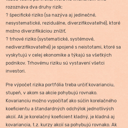
rozoznáva dva druhy rizík:
? špecifické riziko (sa nazýva aj jedinečné,
nesystematické, reziduálne, diverzifikovateľné), ktoré
možno diverzifikáciou znížiť,
? trhové riziko (systematické, systémové,
nediverzifikovateľné) je spojené s neistotami, ktoré sa
vyskytujú v celej ekonomike a týkajú sa všetkých
podnikov. Trhovému riziku sú vystavení všetci
investori.
Pre výpočet rizika portfólia treba určiť kovarianciu,
stupeň, v akom sa akcie pohybujú rovnako.
Kovarianciu možno vypočítať ako súčin korelačného
koeficientu a štandardných odchýlok jednotlivých
akcií. Ak je korelačný koeficient kladný, je kladná aj
kovariancia, t.z. kurzy akcií sa pohybujú rovnako. Ak