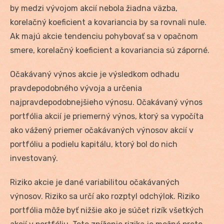
by medzi vývojom akcií nebola žiadna väzba,
korelačný koeficient a kovariancia by sa rovnali nule.
Ak majú akcie tendenciu pohybovať sa v opačnom
smere, korelačný koeficient a kovariancia sú záporné.
Očakávaný výnos akcie je výsledkom odhadu
pravdepodobného vývoja a určenia
najpravdepodobnejšieho výnosu. Očakávaný výnos
portfólia akcií je priemerný výnos, ktorý sa vypočíta
ako vážený priemer očakávaných výnosov akcií v
portfóliu a podielu kapitálu, ktorý bol do nich
investovaný.
Riziko akcie je dané variabilitou očakávaných
výnosov. Riziko sa určí ako rozptyl odchýlok. Riziko
portfólia môže byť nižšie ako je súčet rizík všetkých