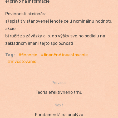
e) právo na informácie
Povinnosti akcionára
a) splatiť v stanovenej lehote celú nominálnu hodnotu
akcie
b) ručiť za záväzky a. s. do výšky svojho podielu na
základnom imaní tejto spoločnosti
Tag:
financie
finančné investovanie
investovanie
Previous
Navigácia
Previous
Teória efektívneho trhu
v
post:
Next
článku
Next
Fundamentálna analýza