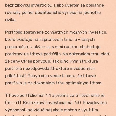
bezrizikovou investíciou alebo úverom sa dosiahne
rovnaký pomer dodatočného výnosu na jednotku
rizika.
Portfólio zostavené zo všetkých možných investícií,
ktoré existujú na kapitálovom trhu, a v takých
proporciách, v akých sa s nimi na trhu obchoduje,
predstavuje trhové portfólio. Na dokonalom trhu platí,
že ceny CP sa pohybujú tak dlho, kým štruktúra
portfólia nezodpovedá štruktúre investičných
príležitostí. Pohyb cien vedie k tomu, že trhové
portfólio je na dokonalom trhu optimálnym trhom.
Trhové portfólio má ?=1 a prémia za trhové riziko je
(rm – rf). Bezriziková investícia má ?=0. Požadovanú
výnosnosť individuálnej akcie možno z využitím