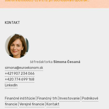
súkromnú osobu (FO) a s.r.o. pri obchodovaní opcií/de...
KONTAKT
šéfredaktorka
Simona Česaná
simona@euroekonom.sk
+421 907 234 066
+420 774 699 168
LinkedIn
Finančné inštitúcie
|
Finančný trh
|
Investovanie
|
Podnikové
financie
|
Verejné financie
|
Kontakt