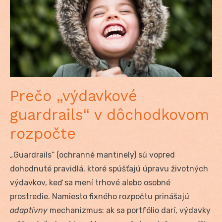
Prečo „výdavkové
guardrails“ v dôchodkovom
rozpočte
„Guardrails“ (ochranné mantinely) sú vopred
dohodnuté pravidlá, ktoré spúšťajú úpravu životných
výdavkov, keď sa mení trhové alebo osobné
prostredie. Namiesto fixného rozpočtu prinášajú
adaptívny
mechanizmus: ak sa portfólio darí, výdavky