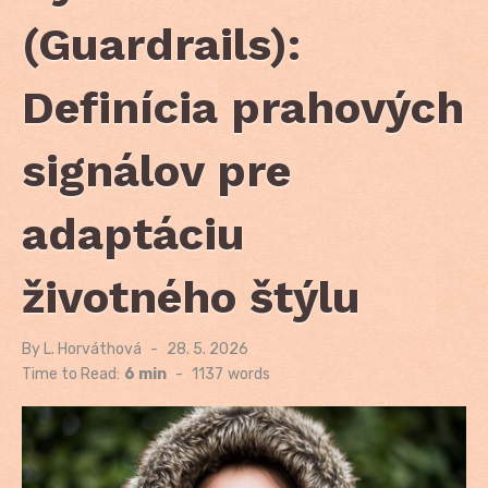
(Guardrails):
Definícia prahových
signálov pre
adaptáciu
životného štýlu
By
L. Horváthová
Posted
28. 5. 2026
on
Time to Read:
6 min
-
1137
words