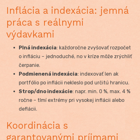
Inflácia a indexácia: jemná
práca s reálnymi
výdavkami
Plná indexácia
: každoročne zvyšovať rozpočet
o infláciu – jednoduché, no v kríze môže zrýchliť
čerpanie.
Podmienená indexácia
: indexovať len ak
portfólio po inflácii nekleslo pod určitú hranicu.
Strop/dno indexácie
: napr. min. 0 %, max. 4 %
ročne – tlmí extrémy pri vysokej inflácii alebo
deflácii.
Koordinácia s
garantovanými príjmami