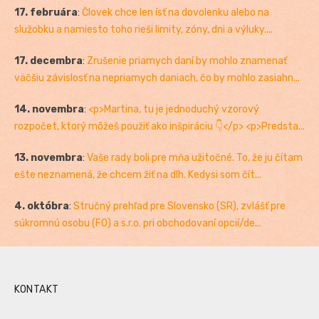
17. februára
:
Človek chce len ísť na dovolenku alebo na
služobku a namiesto toho rieši limity, zóny, dni a výluky....
17. decembra
:
Zrušenie priamych daní by mohlo znamenať
väčšiu závislosť na nepriamych daniach, čo by mohlo zasiahn...
14. novembra
:
<p>Martina, tu je jednoduchý vzorový
rozpočet, ktorý môžeš použiť ako inšpiráciu 👇</p> <p>Predsta...
13. novembra
:
Vaše rady boli pre mňa užitočné. To, že ju čítam
ešte neznamená, že chcem žiť na dlh. Kedysi som čít...
4. októbra
:
Stručný prehľad pre Slovensko (SR), zvlášť pre
súkromnú osobu (FO) a s.r.o. pri obchodovaní opcií/de...
KONTAKT