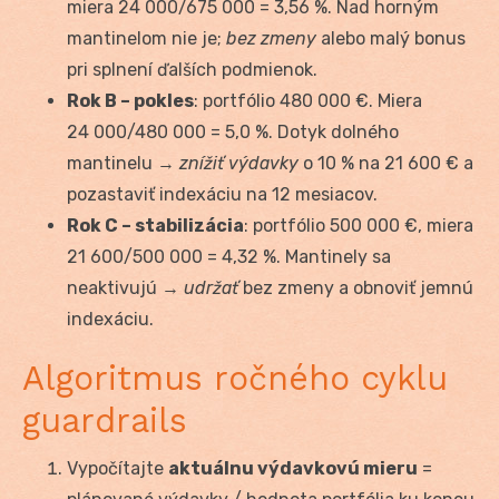
miera 24 000/675 000 = 3,56 %. Nad horným
mantinelom nie je;
bez zmeny
alebo malý bonus
pri splnení ďalších podmienok.
Rok B – pokles
: portfólio 480 000 €. Miera
24 000/480 000 = 5,0 %. Dotyk dolného
mantinelu →
znížiť výdavky
o 10 % na 21 600 € a
pozastaviť indexáciu na 12 mesiacov.
Rok C – stabilizácia
: portfólio 500 000 €, miera
21 600/500 000 = 4,32 %. Mantinely sa
neaktivujú →
udržať
bez zmeny a obnoviť jemnú
indexáciu.
Algoritmus ročného cyklu
guardrails
Vypočítajte
aktuálnu výdavkovú mieru
=