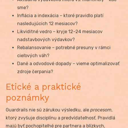
sme?
Inflácia a indexácia – ktoré pravidlo platí
nasledujúcich 12 mesiacov?
Likviditné vedro – kryje 12–24 mesiacov
nadstavbových výdavkov?
Rebalansovanie – potrebné presuny v rámci
cieľových váh?
Daně a odvodové dopady – vieme optimalizovať
zdroje čerpania?
Etické a praktické
poznámky
Guardrails nie sú zárukou výsledku, ale
procesom
,
ktorý zvyšuje disciplínu a predvídateľnosť. Pravidlá
majú byť pochopiteľné pre partnera a blízkych,