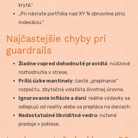
kryté.“
„Pri návrate portfólia nad XY % obnovíme plnú
indexáciu.“
Najčastejšie chyby pri
guardrails
Žiadne vopred dohodnuté pravidlá
: núdzové
rozhodnutia v strese.
Príliš úzke mantinely
: časté „prepínanie“
rozpočtu, zbytočná volatilita životnej úrovne.
Ignorovanie inflácie a daní
: reálne výdavky sa
odlepujú od reality alebo sa prepláca na daniach.
Nedostatočné likviditné vedro
: nútené
predaje v poklese.