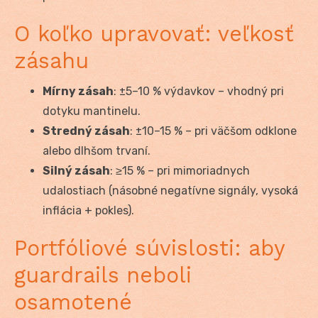
O koľko upravovať: veľkosť
zásahu
Mírny zásah
: ±5–10 % výdavkov – vhodný pri
dotyku mantinelu.
Stredný zásah
: ±10–15 % – pri väčšom odklone
alebo dlhšom trvaní.
Silný zásah
: ≥15 % – pri mimoriadnych
udalostiach (násobné negatívne signály, vysoká
inflácia + pokles).
Portfóliové súvislosti: aby
guardrails neboli
osamotené