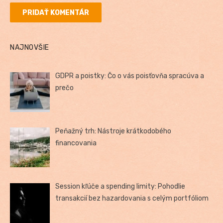
NAJNOVŠIE
GDPR a poistky: Čo o vás poisťovňa spracúva a
prečo
Peňažný trh: Nástroje krátkodobého
financovania
Session kľúče a spending limity: Pohodlie
transakcií bez hazardovania s celým portfóliom