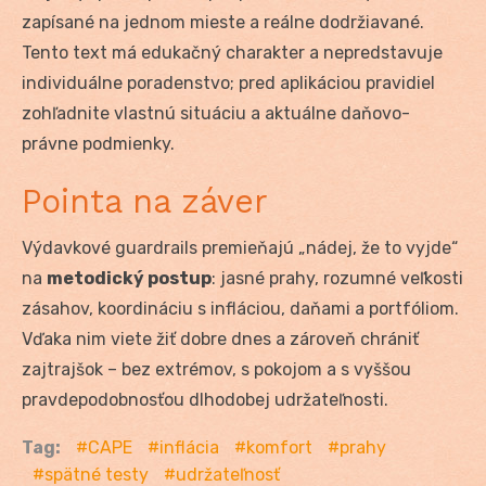
zapísané na jednom mieste a reálne dodržiavané.
Tento text má edukačný charakter a nepredstavuje
individuálne poradenstvo; pred aplikáciou pravidiel
zohľadnite vlastnú situáciu a aktuálne daňovo-
právne podmienky.
Pointa na záver
Výdavkové guardrails premieňajú „nádej, že to vyjde“
na
metodický postup
: jasné prahy, rozumné veľkosti
zásahov, koordináciu s infláciou, daňami a portfóliom.
Vďaka nim viete žiť dobre dnes a zároveň chrániť
zajtrajšok – bez extrémov, s pokojom a s vyššou
pravdepodobnosťou dlhodobej udržateľnosti.
Tag:
CAPE
inflácia
komfort
prahy
spätné testy
udržateľnosť