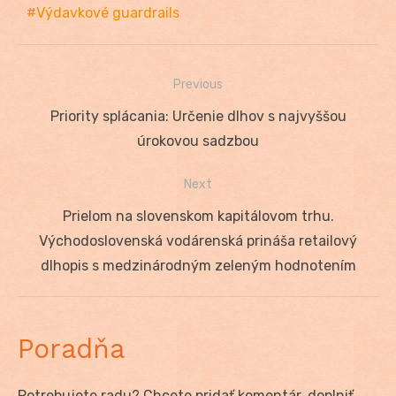
Výdavkové guardrails
Previous
Navigácia
Previous
Priority splácania: Určenie dlhov s najvyššou
v
post:
úrokovou sadzbou
článku
Next
Next
Prielom na slovenskom kapitálovom trhu.
post:
Východoslovenská vodárenská prináša retailový
dlhopis s medzinárodným zeleným hodnotením
Poradňa
Potrebujete radu? Chcete pridať komentár, doplniť