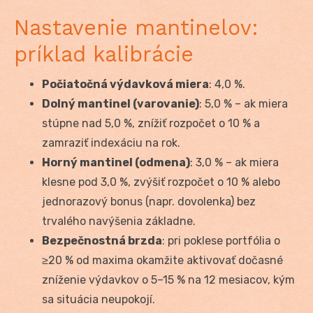
Nastavenie mantinelov:
príklad kalibrácie
Počiatočná výdavková miera
: 4,0 %.
Dolný mantinel (varovanie)
: 5,0 % – ak miera
stúpne nad 5,0 %, znížiť rozpočet o 10 % a
zamraziť indexáciu na rok.
Horný mantinel (odmena)
: 3,0 % – ak miera
klesne pod 3,0 %, zvýšiť rozpočet o 10 % alebo
jednorazový bonus (napr. dovolenka) bez
trvalého navýšenia základne.
Bezpečnostná brzda
: pri poklese portfólia o
≥20 % od maxima okamžite aktivovať dočasné
zníženie výdavkov o 5–15 % na 12 mesiacov, kým
sa situácia neupokojí.