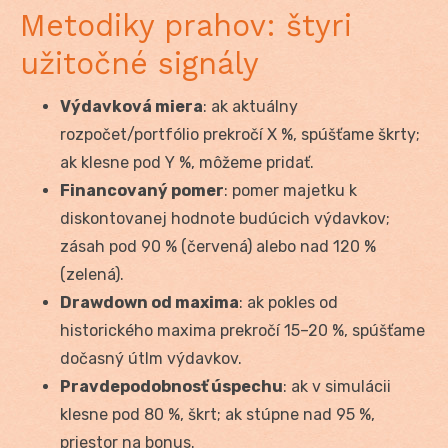
Metodiky prahov: štyri
užitočné signály
Výdavková miera
: ak aktuálny
rozpočet/portfólio prekročí X %, spúšťame škrty;
ak klesne pod Y %, môžeme pridať.
Financovaný pomer
: pomer majetku k
diskontovanej hodnote budúcich výdavkov;
zásah pod 90 % (červená) alebo nad 120 %
(zelená).
Drawdown od maxima
: ak pokles od
historického maxima prekročí 15–20 %, spúšťame
dočasný útlm výdavkov.
Pravdepodobnosť úspechu
: ak v simulácii
klesne pod 80 %, škrt; ak stúpne nad 95 %,
priestor na bonus.