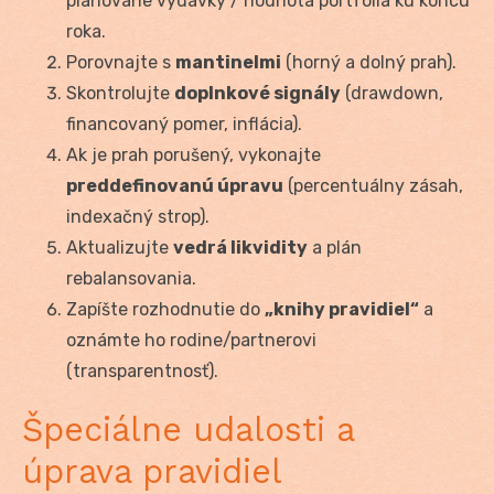
plánované výdavky / hodnota portfólia ku koncu
roka.
Porovnajte s
mantinelmi
(horný a dolný prah).
Skontrolujte
doplnkové signály
(drawdown,
financovaný pomer, inflácia).
Ak je prah porušený, vykonajte
preddefinovanú úpravu
(percentuálny zásah,
indexačný strop).
Aktualizujte
vedrá likvidity
a plán
rebalansovania.
Zapíšte rozhodnutie do
„knihy pravidiel“
a
oznámte ho rodine/partnerovi
(transparentnosť).
Špeciálne udalosti a
úprava pravidiel