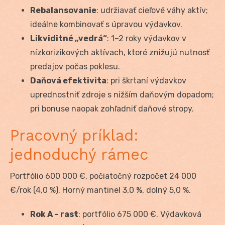
Rebalansovanie
: udržiavať cieľové váhy aktív;
ideálne kombinovať s úpravou výdavkov.
Likviditné „vedrá“
: 1–2 roky výdavkov v
nízkorizikových aktívach, ktoré znižujú nutnosť
predajov počas poklesu.
Daňová efektivita
: pri škrtaní výdavkov
uprednostniť zdroje s nižším daňovým dopadom;
pri bonuse naopak zohľadniť daňové stropy.
Pracovný príklad:
jednoduchý rámec
Portfólio 600 000 €, počiatočný rozpočet 24 000
€/rok (4,0 %). Horný mantinel 3,0 %, dolný 5,0 %.
Rok A – rast
: portfólio 675 000 €. Výdavková