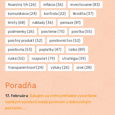
finančný trh
(26)
inflácia
(36)
investovanie
(83)
komunikácia
(24)
kontrola
(22)
likvidita
(37)
limity
(68)
náklady
(36)
peniaze
(81)
podmienky
(26)
poistenie
(75)
poistka
(55)
poistný produkt
(52)
poisťovníctvo
(52)
poisťovňa
(53)
poplatky
(47)
riziko
(89)
riziká
(55)
rozpočet
(79)
stratégia
(39)
transparentnosť
(24)
výluky
(26)
úrok
(28)
Poradňa
17. februára
:
Ďakujem za veľmi prehľadné vysvetlenie
všetkých súvislostí medzi povinným a dobrovoľným
poistením......