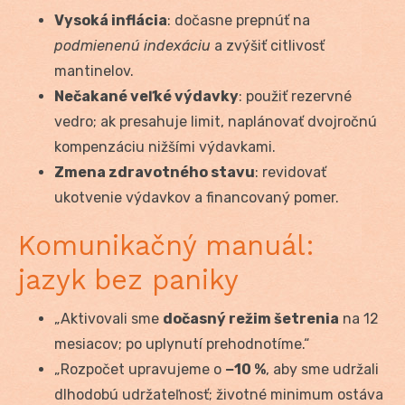
Vysoká inflácia
: dočasne prepnúť na
podmienenú indexáciu
a zvýšiť citlivosť
mantinelov.
Nečakané veľké výdavky
: použiť rezervné
vedro; ak presahuje limit, naplánovať dvojročnú
kompenzáciu nižšími výdavkami.
Zmena zdravotného stavu
: revidovať
ukotvenie výdavkov a financovaný pomer.
Komunikačný manuál:
jazyk bez paniky
„Aktivovali sme
dočasný režim šetrenia
na 12
mesiacov; po uplynutí prehodnotíme.“
„Rozpočet upravujeme o
−10 %
, aby sme udržali
dlhodobú udržateľnosť; životné minimum ostáva