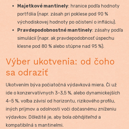
Majetkové mantinely
: hranice podľa hodnoty
portfólia (napr. zásah pri poklese pod 90 %
východiskovej hodnoty po očistení o infláciu).
Pravdepodobnostné mantinely
: zásahy podľa
simulácií (napr. ak pravdepodobnosť úspechu
klesne pod 80 % alebo stúpne nad 95 %).
Výber ukotvenia: od čoho
sa odraziť
Ukotvením býva počiatočná výdavková miera. Či už
ide o konzervatívnych 3–3,5 %, alebo dynamickejších
4–5 %, voľba závisí od horizontu, rizikového profilu,
iných príjmov a odolnosti voči dočasnému zníženiu
výdavkov. Dôležité je, aby bola
obhájiteľná
a
kompatibilná s mantinelmi.