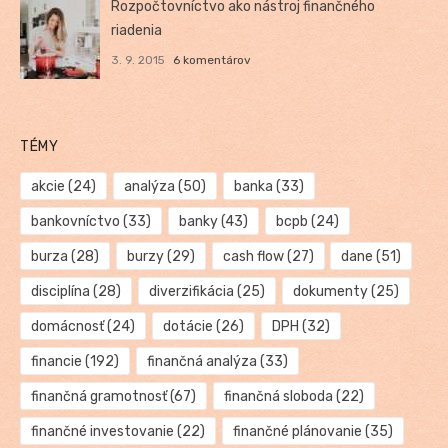
Rozpočtovníctvo ako nástroj finančného
riadenia
3. 9. 2015
6 komentárov
TÉMY
akcie
(24)
analýza
(50)
banka
(33)
bankovníctvo
(33)
banky
(43)
bcpb
(24)
burza
(28)
burzy
(29)
cash flow
(27)
dane
(51)
disciplína
(28)
diverzifikácia
(25)
dokumenty
(25)
domácnosť
(24)
dotácie
(26)
DPH
(32)
financie
(192)
finančná analýza
(33)
finančná gramotnosť
(67)
finančná sloboda
(22)
finančné investovanie
(22)
finančné plánovanie
(35)