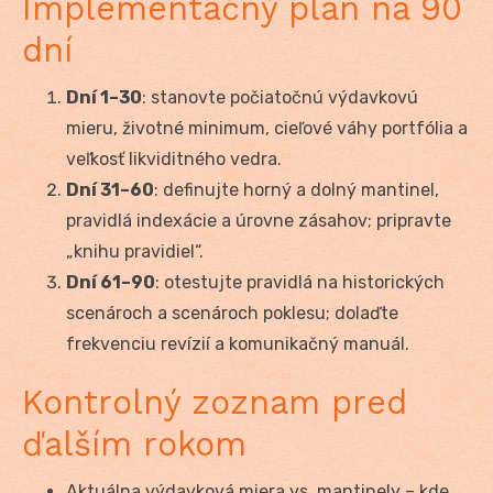
Implementačný plán na 90
dní
Dní 1–30
: stanovte počiatočnú výdavkovú
mieru, životné minimum, cieľové váhy portfólia a
veľkosť likviditného vedra.
Dní 31–60
: definujte horný a dolný mantinel,
pravidlá indexácie a úrovne zásahov; pripravte
„knihu pravidiel“.
Dní 61–90
: otestujte pravidlá na historických
scenároch a scenároch poklesu; dolaďte
frekvenciu revízií a komunikačný manuál.
Kontrolný zoznam pred
ďalším rokom
Aktuálna výdavková miera vs. mantinely – kde