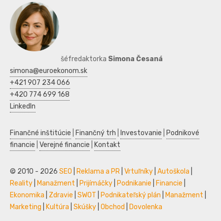
šéfredaktorka
Simona Česaná
simona@euroekonom.sk
+421 907 234 066
+420 774 699 168
LinkedIn
Finančné inštitúcie
|
Finančný trh
|
Investovanie
|
Podnikové
financie
|
Verejné financie
|
Kontakt
© 2010 - 2026
SEO
|
Reklama a PR
|
Vrtuľníky
|
Autoškola
|
Reality
|
Manažment
|
Prijímáčky
|
Podnikanie
|
Financie
|
Ekonomika
|
Zdravie
|
SWOT
|
Podnikateľský plán
|
Manažment
|
Marketing
|
Kultúra
|
Skúšky
|
Obchod
|
Dovolenka