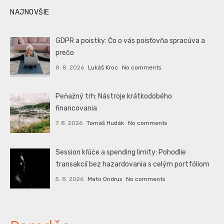
NAJNOVŠIE
GDPR a poistky: Čo o vás poisťovňa spracúva a
prečo
8. 8. 2026
Lukáš Kroc
No comments
Peňažný trh: Nástroje krátkodobého
financovania
7. 8. 2026
Tomáš Hudák
No comments
Session kľúče a spending limity: Pohodlie
transakcií bez hazardovania s celým portfóliom
5. 8. 2026
Mato Ondrus
No comments