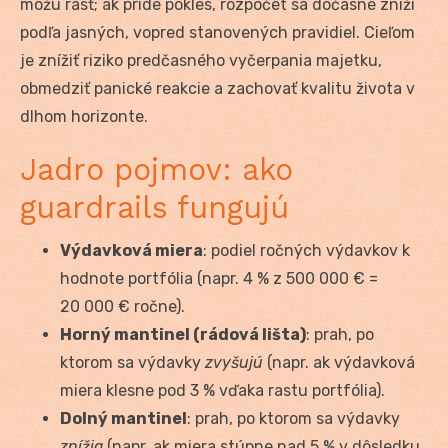
môžu rásť; ak príde pokles, rozpočet sa dočasne zníži
podľa jasných, vopred stanovených pravidiel. Cieľom
je znížiť riziko predčasného vyčerpania majetku,
obmedziť panické reakcie a zachovať kvalitu života v
dlhom horizonte.
Jadro pojmov: ako
guardrails fungujú
Výdavková miera
: podiel ročných výdavkov k
hodnote portfólia (napr. 4 % z 500 000 € =
20 000 € ročne).
Horný mantinel (rádová lišta)
: prah, po
ktorom sa výdavky
zvyšujú
(napr. ak výdavková
miera klesne pod 3 % vďaka rastu portfólia).
Dolný mantinel
: prah, po ktorom sa výdavky
znížia
(napr. ak miera stúpne nad 5 % v dôsledku