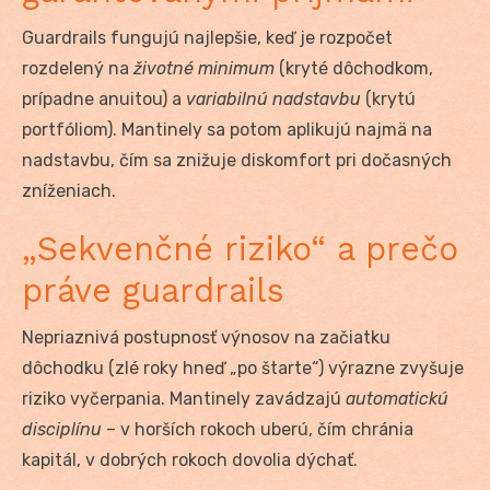
Guardrails fungujú najlepšie, keď je rozpočet
rozdelený na
životné minimum
(kryté dôchodkom,
prípadne anuitou) a
variabilnú nadstavbu
(krytú
portfóliom). Mantinely sa potom aplikujú najmä na
nadstavbu, čím sa znižuje diskomfort pri dočasných
zníženiach.
„Sekvenčné riziko“ a prečo
práve guardrails
Nepriaznivá postupnosť výnosov na začiatku
dôchodku (zlé roky hneď „po štarte“) výrazne zvyšuje
riziko vyčerpania. Mantinely zavádzajú
automatickú
disciplínu
– v horších rokoch uberú, čím chránia
kapitál, v dobrých rokoch dovolia dýchať.