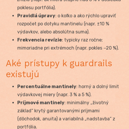
poklesu portfólia).
Pravidlá úpravy
: o koľko a ako rýchlo upraviť
rozpočet po dotyku mantinelu (napr. ±10 %
výdavkov, alebo absolútna suma).
Frekvencia revízie
: typicky raz ročne;
mimoriadne pri extrémoch (napr. pokles −20 %).
Aké prístupy k guardrails
existujú
Percentuálne mantinely
: horný a dolný limit
výdavkovej miery (napr. 3 % a 5 %).
Príjmové mantinely
: minimálny „životný
základ“ krytý garantovanými príjmami
(dôchodok, anuita) a variabilná „nadstavba“ z
portfólia.