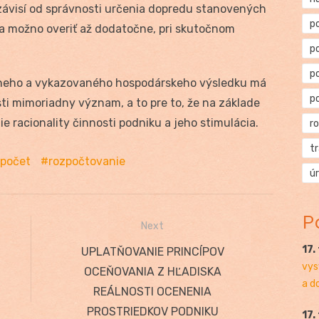
ávisí od správnosti určenia dopredu stanovených
p
a možno overiť až dodatočne, pri skutočnom
p
p
lneho a vykazovaného hospodárskeho výsledku má
p
sti mimoriadny význam, a to pre to, že na základe
e racionality činnosti podniku a jeho stimulácia.
r
t
zpočet
rozpočtovanie
ú
P
Next
17.
Next
UPLATŇOVANIE PRINCÍPOV
vys
post:
OCEŇOVANIA Z HĽADISKA
a d
REÁLNOSTI OCENENIA
PROSTRIEDKOV PODNIKU
17.