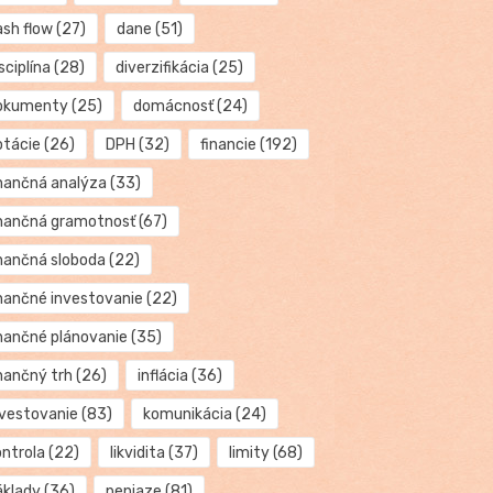
ash flow
(27)
dane
(51)
sciplína
(28)
diverzifikácia
(25)
okumenty
(25)
domácnosť
(24)
otácie
(26)
DPH
(32)
financie
(192)
inančná analýza
(33)
inančná gramotnosť
(67)
inančná sloboda
(22)
inančné investovanie
(22)
inančné plánovanie
(35)
inančný trh
(26)
inflácia
(36)
nvestovanie
(83)
komunikácia
(24)
ontrola
(22)
likvidita
(37)
limity
(68)
áklady
(36)
peniaze
(81)