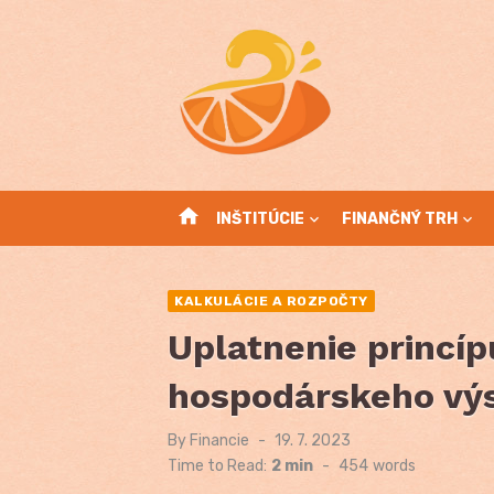
Skip
to
content
home
INŠTITÚCIE
FINANČNÝ TRH
KALKULÁCIE A ROZPOČTY
Uplatnenie princíp
hospodárskeho vý
By
Financie
Posted
19. 7. 2023
on
Time to Read:
2 min
-
454
words