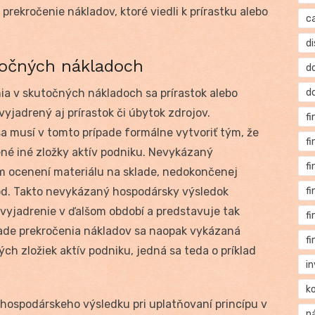
 prekročenie nákladov, ktoré viedli k prírastku alebo
c
di
točných nákladoch
d
ia v skutočných nákladoch sa prírastok alebo
d
yjadrený aj prírastok či úbytok zdrojov.
f
a musí v tomto prípade formálne vytvoriť tým, že
f
 iné zložky aktív podniku. Nevykázaný
f
om ocenení materiálu na sklade, nedokončenej
od. Takto nevykázaný hospodársky výsledok
f
vyjadrenie v ďalšom období a predstavuje tak
f
ípade prekročenia nákladov sa naopak vykázaná
f
h zložiek aktív podniku, jedná sa teda o príklad
i
k
ospodárskeho výsledku pri uplatňovaní princípu v
n