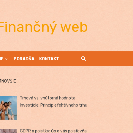
Finančný web
IE
PORADŇA
KONTAKT
JNOVŠIE
Trhová vs. vnútorná hodnota
investície: Princíp efektívneho trhu
GDPR a poistky: Čo o vás poisťovňa