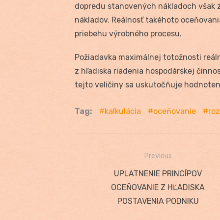
dopredu stanovených nákladoch však z
nákladov. Reálnosť takéhoto oceňovani
priebehu výrobného procesu.
Požiadavka maximálnej totožnosti reá
z hľadiska riadenia hospodárskej činno
tejto veličiny sa uskutočňuje hodnoteni
Tag:
kalkulácia
oceňovanie
ro
Previous
Navigácia
Previous
UPLATNENIE PRINCÍPOV
v
post:
OCEŇOVANIE Z HĽADISKA
článku
POSTAVENIA PODNIKU