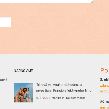
Po
NAJNOVŠIE
3. o
saná
Trhová vs. vnútorná hodnota
zdanu
investície: Princíp efektívneho trhu
osobu 
8. 8. 2026
Monika P.
No comments
29. 
metód