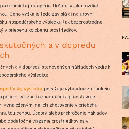
ej ekonomickej kategórie. Určuje sa ako rozdiel
ou. Jeho výška je teda závislá aj na úrovni
ýšku hospodárskeho výsledku tak bezprostredne
tý v priebehu kolobehu prostriedkov.
NA
 skutočných a v dopredu
och
očných a v dopredu stanovených nákladoch vedie k
podárskeho výsledku:
spodársky výsledok
považuje výhradne za funkciu
a pri ich realizácii odberateľmi a predstavuje
i vynaloženými na ich zhotovenie v priebehu
hnutou cenou. Úspory alebo prekročenie nákladov
ebo dodatočné viazanie prostriedkov sa v