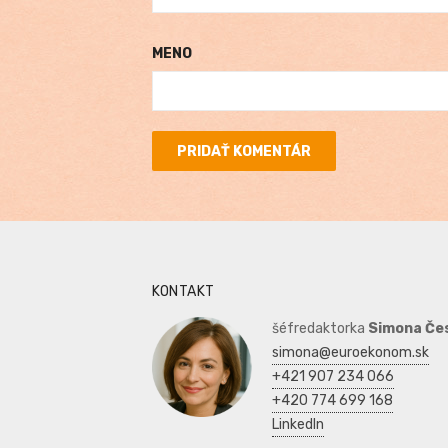
MENO
KONTAKT
šéfredaktorka
Simona Če
simona@euroekonom.sk
+421 907 234 066
+420 774 699 168
LinkedIn