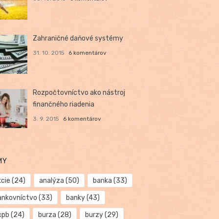
Zahraničné daňové systémy
31. 10. 2015
6 komentárov
Rozpočtovníctvo ako nástroj
finančného riadenia
3. 9. 2015
6 komentárov
MY
kcie
(24)
analýza
(50)
banka
(33)
ankovníctvo
(33)
banky
(43)
cpb
(24)
burza
(28)
burzy
(29)