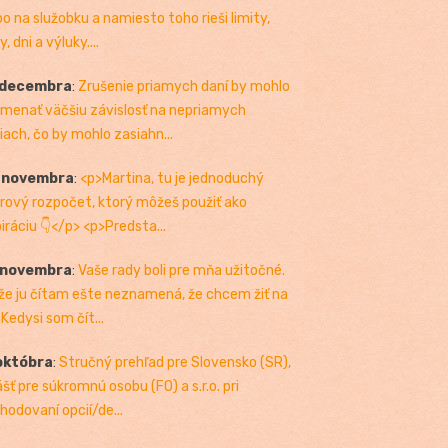
bo na služobku a namiesto toho rieši limity,
, dni a výluky....
 decembra
:
Zrušenie priamych daní by mohlo
menať väčšiu závislosť na nepriamych
iach, čo by mohlo zasiahn...
. novembra
:
<p>Martina, tu je jednoduchý
rový rozpočet, ktorý môžeš použiť ako
piráciu 👇</p> <p>Predsta...
 novembra
:
Vaše rady boli pre mňa užitočné.
 že ju čítam ešte neznamená, že chcem žiť na
 Kedysi som čít...
októbra
:
Stručný prehľad pre Slovensko (SR),
ášť pre súkromnú osobu (FO) a s.r.o. pri
hodovaní opcií/de...