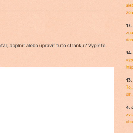
ale
zóny
17.
zna
dan
ár, doplniť alebo upraviť túto stránku? Vyplňte
14
vzo
inš
13.
To,
dlh.
4. 
zvl
obc