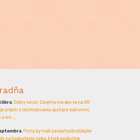
radňa
któbra
:
Dobry vecer. Zaujima ma ako sa na SR
je prijem z obchodovania opcií pre sukromnu
a sro. ...
septembra
:
Firmy by mali zaviesť pokročilejšie
y na hodnotenie rizika, ktoré explicitne