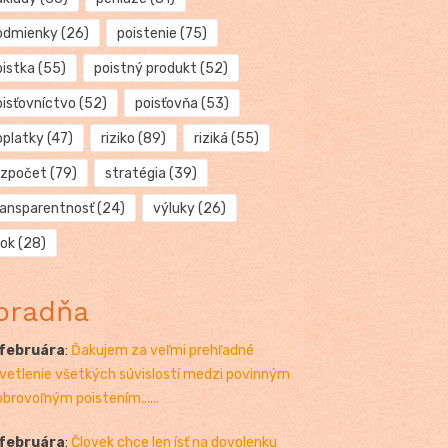
odmienky
(26)
poistenie
(75)
oistka
(55)
poistný produkt
(52)
oisťovníctvo
(52)
poisťovňa
(53)
oplatky
(47)
riziko
(89)
riziká
(55)
ozpočet
(79)
stratégia
(39)
ransparentnosť
(24)
výluky
(26)
rok
(28)
oradňa
 februára
:
Ďakujem za veľmi prehľadné
vetlenie všetkých súvislostí medzi povinným
obrovoľným poistením......
 februára
:
Človek chce len ísť na dovolenku