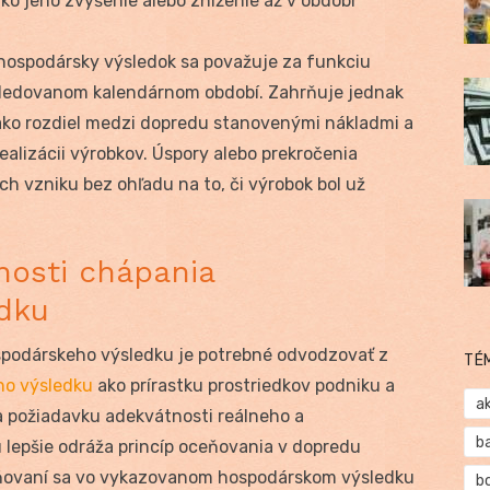
o jeho zvýšenie alebo zníženie až v období
hospodársky výsledok sa považuje za funkciu
 sledovanom kalendárnom období. Zahrňuje jednak
 ako rozdiel medzi dopredu stanovenými nákladmi a
ealizácii výrobkov. Úspory alebo prekročenia
ch vzniku bez ohľadu na to, či výrobok bol už
nosti chápania
dku
spodárskeho výsledku je potrebné odvodzovať z
TÉ
ho výsledku
ako prírastku prostriedkov podniku a
a
a požiadavku adekvátnosti reálneho a
b
lepšie odráža princíp oceňovania v dopredu
tňovaní sa vo vykazovanom hospodárskom výsledku
b