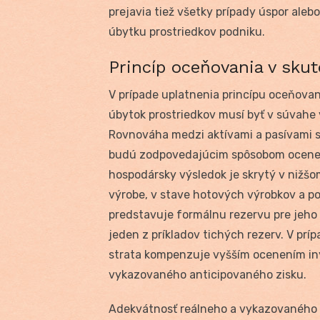
prejavia tiež všetky prípady úspor alebo
úbytku prostriedkov podniku.
Princíp oceňovania v sku
V prípade uplatnenia princípu oceňovan
úbytok prostriedkov musí byť v súvahe v
Rovnováha medzi aktívami a pasívami s
budú zodpovedajúcim spôsobom ocenené
hospodársky výsledok je skrytý v nižš
výrobe, v stave hotových výrobkov a p
predstavuje formálnu rezervu pre jeho 
jeden z príkladov tichých rezerv. V pr
strata kompenzuje vyšším ocenením inýc
vykazovaného anticipovaného zisku.
Adekvátnosť reálneho a vykazovaného h