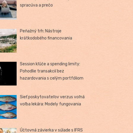
spracúva a prečo
Peňažný trh: Nástroje
krátkodobého financovania
Session kľúče a spending limity:
Pohodlie transakcií bez
hazardovania s celým portfóliom
Sieť poskytovateľov verzus voľná
voľba lekára: Modely fungovania
Účtovná závierka v súlade s IFRS