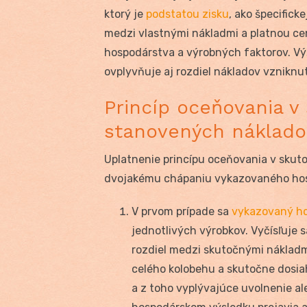
ktorý je
podstatou zisku
, ako špecifick
medzi vlastnými nákladmi a platnou cen
hospodárstva a výrobných faktorov. V
ovplyvňuje aj rozdiel nákladov vzniknu
Princíp oceňovania v
stanovených náklad
Uplatnenie princípu oceňovania v skut
dvojakému chápaniu vykazovaného hos
V prvom prípade sa
vykazovaný ho
jednotlivých výrobkov. Vyčísľuje s
rozdiel medzi skutočnými nákladm
celého kolobehu a skutočne dosia
a z toho vyplývajúce uvolnenie al