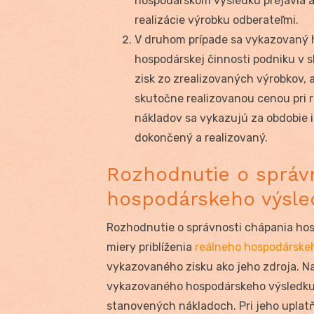
hospodárskom výsledku prejavia ak
realizácie výrobku odberateľmi.
V druhom prípade sa vykazovaný 
hospodárskej činnosti podniku v
zisk zo zrealizovaných výrobkov,
skutočne realizovanou cenou pri r
nákladov sa vykazujú za obdobie i
dokončený a realizovaný.
Rozhodnutie o správ
hospodárskeho výsle
Rozhodnutie o správnosti chápania ho
miery priblíženia
reálneho hospodárske
vykazovaného zisku ako jeho zdroja. N
vykazovaného hospodárskeho výsledku 
stanovených nákladoch. Pri jeho upla