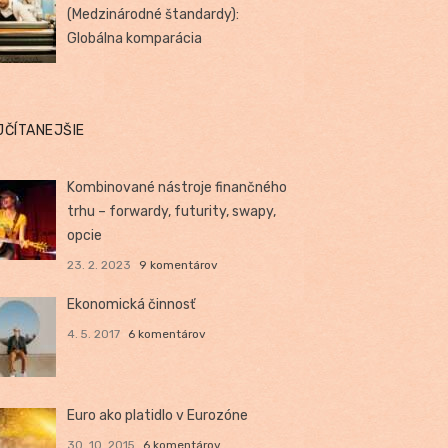
(Medzinárodné štandardy):
Globálna komparácia
JČÍTANEJŠIE
Kombinované nástroje finančného
trhu – forwardy, futurity, swapy,
opcie
23. 2. 2023
9 komentárov
Ekonomická činnosť
4. 5. 2017
6 komentárov
Euro ako platidlo v Eurozóne
30. 10. 2015
6 komentárov