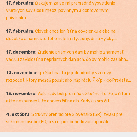
17. februára
:
Ďakujem za veľmi prehľadné vysvetlenie
všetkých súvislostí medzi povinným a dobrovoľným
poistením......
17. februára
:
Človek chce len ísť na dovolenku alebo na
služobku a namiesto toho rieši limity, zóny, dni a výluky....
17. decembra
:
Zrušenie priamych daní by mohlo znamenať
väčšiu závislosť na nepriamych daniach, čo by mohlo zasiahn...
14. novembra
:
<p>Martina, tu je jednoduchý vzorový
rozpočet, ktorý môžeš použiť ako inšpiráciu 👇</p> <p>Predsta...
13. novembra
:
Vaše rady boli pre mňa užitočné. To, že ju čítam
ešte neznamená, že chcem žiť na dlh. Kedysi som čít...
4. októbra
:
Stručný prehľad pre Slovensko (SR), zvlášť pre
súkromnú osobu (FO) a s.r.o. pri obchodovaní opcií/de...