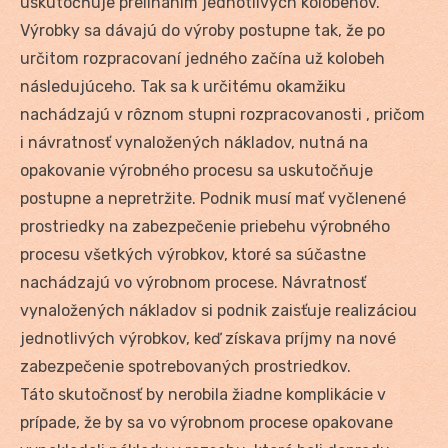
uskutočňuje prelínaním jednotlivých kolobehov.
Výrobky sa dávajú do výroby postupne tak, že po
určitom rozpracovaní jedného začína už kolobeh
následujúceho. Tak sa k určitému okamžiku
nachádzajú v rôznom stupni rozpracovanosti , pričom
i návratnosť vynaložených nákladov, nutná na
opakovanie výrobného procesu sa uskutočňuje
postupne a nepretržite. Podnik musí mať vyčlenené
prostriedky na zabezpečenie priebehu výrobného
procesu všetkých výrobkov, ktoré sa súčastne
nachádzajú vo výrobnom procese. Návratnosť
vynaložených nákladov si podnik zaisťuje realizáciou
jednotlivých výrobkov, keď získava príjmy na nové
zabezpečenie spotrebovaných prostriedkov.
Táto skutočnosť by nerobila žiadne komplikácie v
prípade, že by sa vo výrobnom procese opakovane