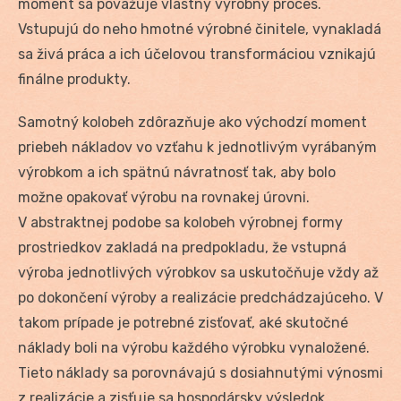
moment sa považuje vlastný výrobný proces.
Vstupujú do neho hmotné výrobné činitele, vynakladá
sa živá práca a ich účelovou transformáciou vznikajú
finálne produkty.
Samotný kolobeh zdôrazňuje ako východzí moment
priebeh nákladov vo vzťahu k jednotlivým vyrábaným
výrobkom a ich spätnú návratnosť tak, aby bolo
možne opakovať výrobu na rovnakej úrovni.
V abstraktnej podobe sa kolobeh výrobnej formy
prostriedkov zakladá na predpokladu, že vstupná
výroba jednotlivých výrobkov sa uskutočňuje vždy až
po dokončení výroby a realizácie predchádzajúceho. V
takom prípade je potrebné zisťovať, aké skutočné
náklady boli na výrobu každého výrobku vynaložené.
Tieto náklady sa porovnávajú s dosiahnutými výnosmi
z realizácie a zisťuje sa hospodársky výsledok