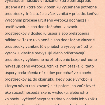
vynakladali náklady v rozsahu, ktoré boli dopredu
určené a na ktoré boli v podniku vyčlenené potrebné
prostriedky. Iná situácia však vzniká v prípade, keď vo
výrobnom procese určitého výrobku dochádza k
uvoľňovaniu alebo dodatočnému viazaniu
prostriedkov v dôsledku úspor alebo prekročenia
nákladov. Takto uvolnené alebo dodatočne viazané
prostriedky vzniknuté v priebehu výroby určitého
výrobku, vlastne prevyšujú alebo odčerpávajú
prostriedky vyčlenené na zhotovenie bezprostredne
naväzujúceho výrobku. Vzniká tým otázka, či tieto
úspory prekročenia nákladov ponechať v kolobehu
prostriedkov až do okamžiku, kedy bude výrobok s
ktorým súvisí realizovaný a až potom ich zaúčtovať
ako súčasť hospodárskeho výsledku, alebo ich z
kolobehu vyčleniť bezprostredne v období ich vzniku