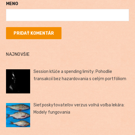
MENO
NAJNOVŠIE
Session kľúče a spending limity: Pohodlie
transakcií bez hazardovania s celým portfóliom
Sieť poskytovateľov verzus voľná voľba lekára:
Modely fungovania