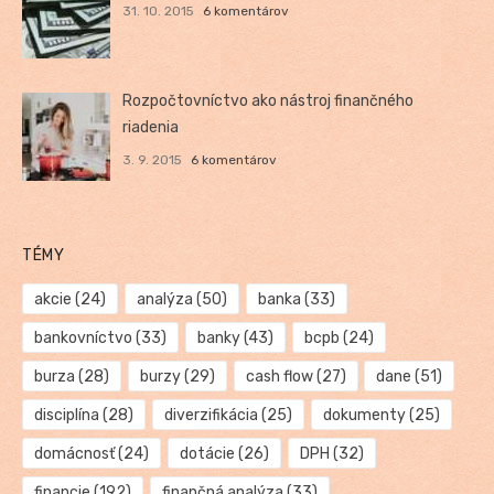
31. 10. 2015
6 komentárov
Rozpočtovníctvo ako nástroj finančného
riadenia
3. 9. 2015
6 komentárov
TÉMY
akcie
(24)
analýza
(50)
banka
(33)
bankovníctvo
(33)
banky
(43)
bcpb
(24)
burza
(28)
burzy
(29)
cash flow
(27)
dane
(51)
disciplína
(28)
diverzifikácia
(25)
dokumenty
(25)
domácnosť
(24)
dotácie
(26)
DPH
(32)
financie
(192)
finančná analýza
(33)