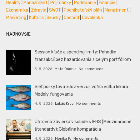
Reality
|
Manažment
|
Prijímáčky
|
Podnikanie
|
Financie
|
Ekonomika
|
Zdravie
|
SWOT
|
Podnikateľský plán
|
Manažment
|
Marketing
|
Kultúra
|
Skúšky
|
Obchod
|
Dovolenka
NAJNOVŠIE
Session kľúče a spending limity: Pohodlie
transakcií bez hazardovania s celým portfóliom
5. 8. 2026
Mato Ondrus
No comments
Sieť poskytovateľov verzus voľná voľba lekára:
Modely fungovania
4. 8. 2026
Lukáš Kroc
No comments
Účtovná závierka v súlade s IFRS (Medzinárodné
štandardy): Globálna komparácia
4. 8. 2026
Monika P.
No comments