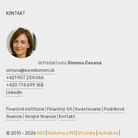
KONTAKT
šéfredaktorka
Simona Česaná
simona@euroekonom.sk
+421 907 234 066
+420 774 699 168
LinkedIn
Finančné inštitúcie
|
Finančný trh
|
Investovanie
|
Podnikové
financie
|
Verejné financie
|
Kontakt
© 2010 - 2026
SEO
|
Reklama a PR
|
Vrtuľníky
|
Autoškola
|