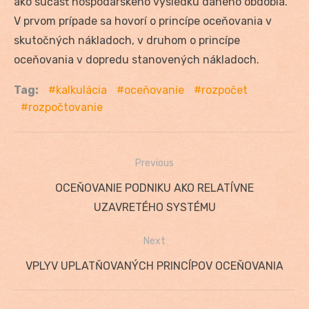
ako súčasť hospodárskeho výsledku daného obdobia.
V prvom prípade sa hovorí o princípe oceňovania v
skutočných nákladoch, v druhom o princípe
oceňovania v dopredu stanovených nákladoch.
Tag:
kalkulácia
oceňovanie
rozpočet
rozpočtovanie
Previous
Navigácia
Previous
OCEŇOVANIE PODNIKU AKO RELATÍVNE
v
post:
UZAVRETÉHO SYSTÉMU
článku
Next
Next
VPLYV UPLATŇOVANÝCH PRINCÍPOV OCEŇOVANIA
post: