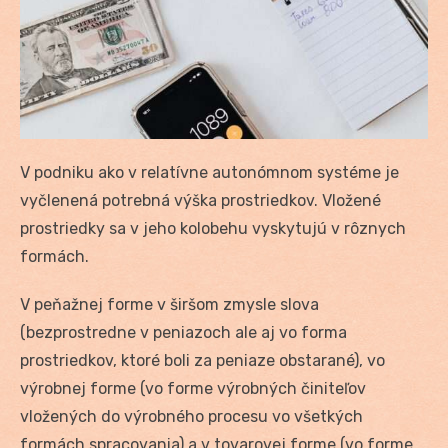
V podniku ako v relatívne autonómnom systéme je
vyčlenená potrebná výška prostriedkov. Vložené
prostriedky sa v jeho kolobehu vyskytujú v rôznych
formách.
V peňažnej forme v širšom zmysle slova
(bezprostredne v peniazoch ale aj vo forma
prostriedkov, ktoré boli za peniaze obstarané), vo
výrobnej forme (vo forme výrobných činiteľov
vložených do výrobného procesu vo všetkých
formách spracovania) a v tovarovej forme (vo forme