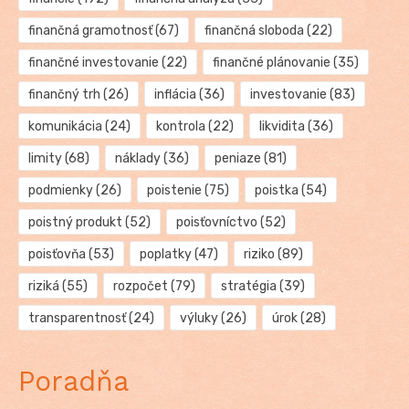
finančná gramotnosť
(67)
finančná sloboda
(22)
finančné investovanie
(22)
finančné plánovanie
(35)
finančný trh
(26)
inflácia
(36)
investovanie
(83)
komunikácia
(24)
kontrola
(22)
likvidita
(36)
limity
(68)
náklady
(36)
peniaze
(81)
podmienky
(26)
poistenie
(75)
poistka
(54)
poistný produkt
(52)
poisťovníctvo
(52)
poisťovňa
(53)
poplatky
(47)
riziko
(89)
riziká
(55)
rozpočet
(79)
stratégia
(39)
transparentnosť
(24)
výluky
(26)
úrok
(28)
Poradňa