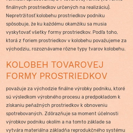
finálnych prostriedkov určených na realizáciu).
Nepretržitosť kolobehu prostriedkov podniku
spôsobuje, že ku každému okamžiku sa musia
vyskytovať všetky formy prostriedkov. Podľa toho,
ktorá z foriem prostriedkov v kolobehu považujeme za
východziu, rozoznávame rôzne typy tvarov kolobehu.
KOLOBEH TOVAROVEJ
FORMY PROSTRIEDKOV
považuje za východzie finálne výrobky podniku, ktoré
sú výsledkom výrobného procesu a predpokladom k
získaniu peňažných prostriedkov k obnoveniu
spotrebovaných. Zdôrazňuje sa moment účelnosti
výrobkov podniku okolím a na tomto základe sa
vytvára materiálna základňa reprodukčného systému