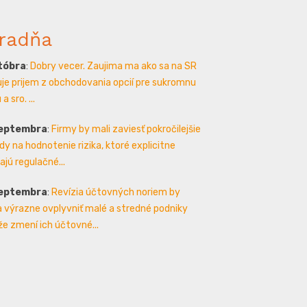
radňa
któbra
:
Dobry vecer. Zaujima ma ako sa na SR
je prijem z obchodovania opcií pre sukromnu
a sro. ...
septembra
:
Firmy by mali zaviesť pokročilejšie
y na hodnotenie rizika, ktoré explicitne
ajú regulačné...
septembra
:
Revízia účtovných noriem by
 výrazne ovplyvniť malé a stredné podniky
že zmení ich účtovné...