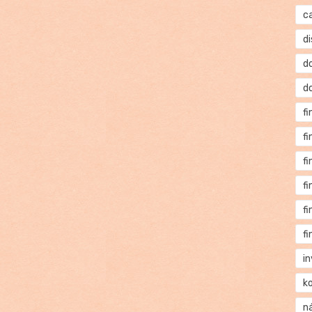
c
di
d
d
f
f
f
f
f
f
i
k
n