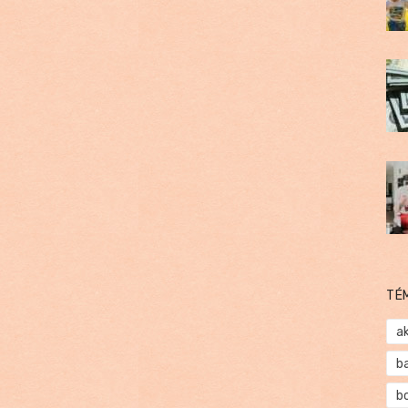
TÉ
a
b
b