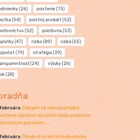
odmienky
(26)
poistenie
(75)
oistka
(54)
poistný produkt
(52)
oisťovníctvo
(52)
poisťovňa
(53)
oplatky
(47)
riziko
(89)
riziká
(55)
ozpočet
(79)
stratégia
(39)
ransparentnosť
(24)
výluky
(26)
rok
(28)
oradňa
 februára
:
Ďakujem za veľmi prehľadné
vetlenie všetkých súvislostí medzi povinným
obrovoľným poistením......
 februára
:
Človek chce len ísť na dovolenku