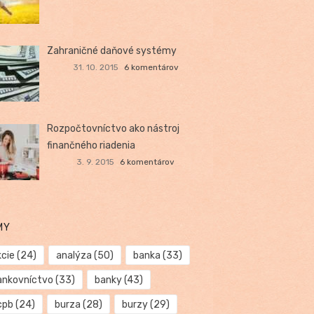
Zahraničné daňové systémy
31. 10. 2015
6 komentárov
Rozpočtovníctvo ako nástroj
finančného riadenia
3. 9. 2015
6 komentárov
MY
kcie
(24)
analýza
(50)
banka
(33)
ankovníctvo
(33)
banky
(43)
cpb
(24)
burza
(28)
burzy
(29)