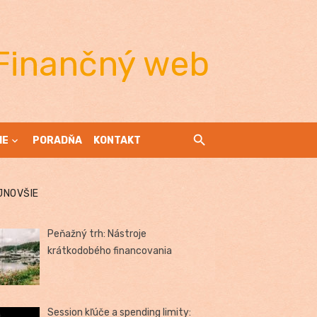
Finančný web
IE
PORADŇA
KONTAKT
JNOVŠIE
Peňažný trh: Nástroje
krátkodobého financovania
Session kľúče a spending limity: