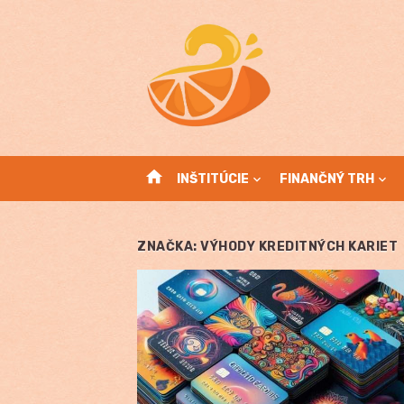
Skip
to
content
home
INŠTITÚCIE
FINANČNÝ TRH
ZNAČKA:
VÝHODY KREDITNÝCH KARIET