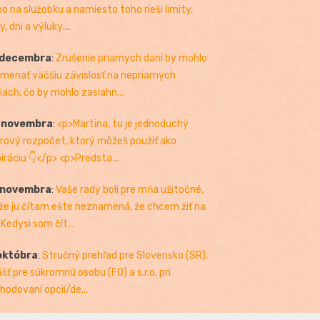
bo na služobku a namiesto toho rieši limity,
, dni a výluky....
 decembra
:
Zrušenie priamych daní by mohlo
menať väčšiu závislosť na nepriamych
iach, čo by mohlo zasiahn...
. novembra
:
<p>Martina, tu je jednoduchý
rový rozpočet, ktorý môžeš použiť ako
piráciu 👇</p> <p>Predsta...
 novembra
:
Vaše rady boli pre mňa užitočné.
 že ju čítam ešte neznamená, že chcem žiť na
 Kedysi som čít...
októbra
:
Stručný prehľad pre Slovensko (SR),
ášť pre súkromnú osobu (FO) a s.r.o. pri
hodovaní opcií/de...