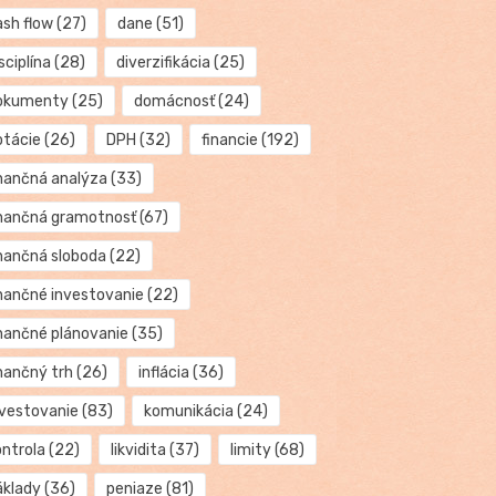
ash flow
(27)
dane
(51)
sciplína
(28)
diverzifikácia
(25)
okumenty
(25)
domácnosť
(24)
otácie
(26)
DPH
(32)
financie
(192)
inančná analýza
(33)
inančná gramotnosť
(67)
inančná sloboda
(22)
inančné investovanie
(22)
inančné plánovanie
(35)
inančný trh
(26)
inflácia
(36)
nvestovanie
(83)
komunikácia
(24)
ontrola
(22)
likvidita
(37)
limity
(68)
áklady
(36)
peniaze
(81)