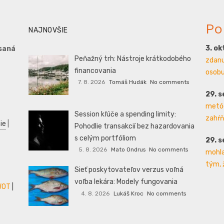
Po
NAJNOVŠIE
3. o
saná
Peňažný trh: Nástroje krátkodobého
zdanu
financovania
osobu 
7. 8. 2026
Tomáš Hudák
No comments
29. 
metód
Session kľúče a spending limity:
zahŕň
ie
|
Pohodlie transakcií bez hazardovania
s celým portfóliom
29. 
5. 8. 2026
Mato Ondrus
No comments
mohla
tým, 
Sieť poskytovateľov verzus voľná
voľba lekára: Modely fungovania
WOT
|
4. 8. 2026
Lukáš Kroc
No comments