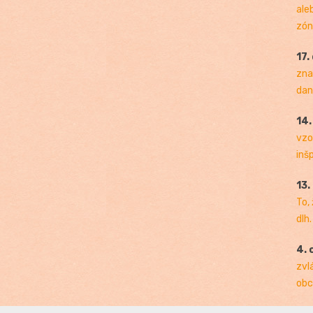
ale
zóny
17.
zna
dan
14
vzo
inš
13.
To,
dlh.
4. 
zvl
obc