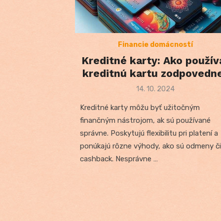
Financie domácností
Kreditné karty: Ako použív
kreditnú kartu zodpovedn
Posted
14. 10. 2024
on
Kreditné karty môžu byť užitočným
finančným nástrojom, ak sú používané
správne. Poskytujú flexibilitu pri platení a
ponúkajú rôzne výhody, ako sú odmeny či
cashback. Nesprávne …