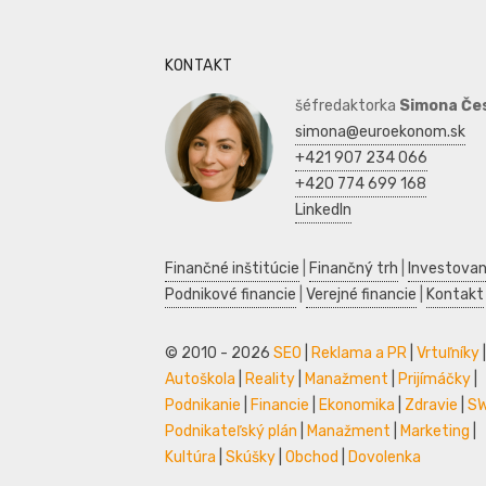
KONTAKT
šéfredaktorka
Simona Če
simona@euroekonom.sk
+421 907 234 066
+420 774 699 168
LinkedIn
Finančné inštitúcie
|
Finančný trh
|
Investovan
Podnikové financie
|
Verejné financie
|
Kontakt
© 2010 - 2026
SEO
|
Reklama a PR
|
Vrtuľníky
|
Autoškola
|
Reality
|
Manažment
|
Prijímáčky
|
Podnikanie
|
Financie
|
Ekonomika
|
Zdravie
|
S
Podnikateľský plán
|
Manažment
|
Marketing
|
Kultúra
|
Skúšky
|
Obchod
|
Dovolenka