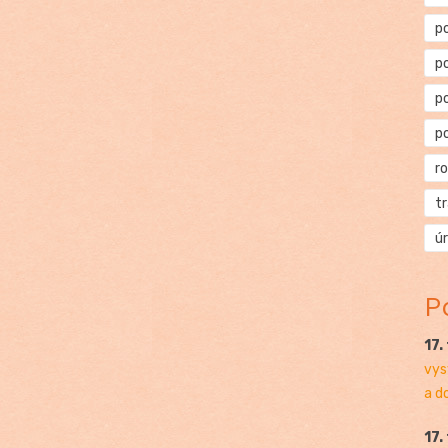
p
p
p
p
r
t
ú
P
17.
vys
a d
17.