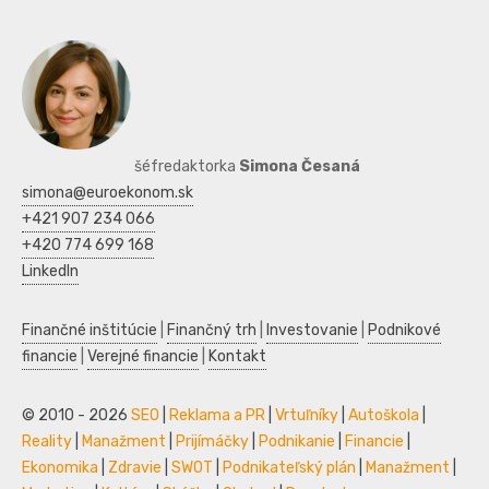
šéfredaktorka
Simona Česaná
simona@euroekonom.sk
+421 907 234 066
+420 774 699 168
LinkedIn
Finančné inštitúcie
|
Finančný trh
|
Investovanie
|
Podnikové
financie
|
Verejné financie
|
Kontakt
© 2010 - 2026
SEO
|
Reklama a PR
|
Vrtuľníky
|
Autoškola
|
Reality
|
Manažment
|
Prijímáčky
|
Podnikanie
|
Financie
|
Ekonomika
|
Zdravie
|
SWOT
|
Podnikateľský plán
|
Manažment
|