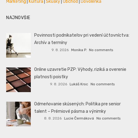
Marketing
|
Kultúra
|
Skúšky
|
Obchod
|
Dovolenka
NAJNOVŠIE
Povinnosti podnikateľov pri vedení účtovníctva:
Archív a termíny
9. 8. 2026
Monika P.
No comments
Online uzavretie PZP: Výhody, riziká a overenie
platnosti poistky
9. 8. 2026
Lukáš Kroc
No comments
Odmeňovanie skúsených: Politika pre senior
talent – Prémiové pásma a výnimky
8. 8. 2026
Lucie Čermáková
No comments