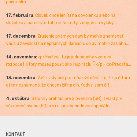
poistením......
17. februára
:
Človek chce len ísť na dovolenku alebo na
služobku a namiesto toho rieši limity, zóny, dni a výluky....
17. decembra
:
Zrušenie priamych daní by mohlo znamenať
väčšiu závislosť na nepriamych daniach, čo by mohlo zasiahn...
14. novembra
:
<p>Martina, tu je jednoduchý vzorový
rozpočet, ktorý môžeš použiť ako inšpiráciu 👇</p> <p>Predsta...
13. novembra
:
Vaše rady boli pre mňa užitočné. To, že ju čítam
ešte neznamená, že chcem žiť na dlh. Kedysi som čít...
4. októbra
:
Stručný prehľad pre Slovensko (SR), zvlášť pre
súkromnú osobu (FO) a s.r.o. pri obchodovaní opcií/de...
KONTAKT