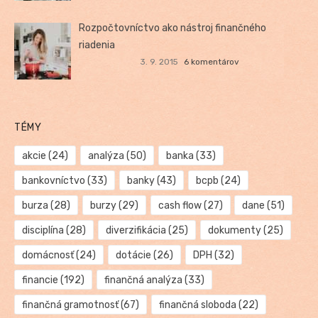
Rozpočtovníctvo ako nástroj finančného
riadenia
3. 9. 2015
6 komentárov
TÉMY
akcie
(24)
analýza
(50)
banka
(33)
bankovníctvo
(33)
banky
(43)
bcpb
(24)
burza
(28)
burzy
(29)
cash flow
(27)
dane
(51)
disciplína
(28)
diverzifikácia
(25)
dokumenty
(25)
domácnosť
(24)
dotácie
(26)
DPH
(32)
financie
(192)
finančná analýza
(33)
finančná gramotnosť
(67)
finančná sloboda
(22)