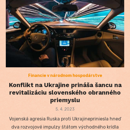
Financie v národnom hospodárstve
Konflikt na Ukrajine prináša šancu na
revitalizáciu slovenského obranného
priemyslu
Posted
5. 4. 2023
on
Vojenská agresia Ruska proti Ukrajinepriniesla hneď
dva rozvojové impulzy štátom východného krídla