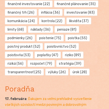
finančné investovanie
(22)
finančné plánovanie
(35)
finančný trh
(26)
inflácia
(36)
investovanie
(83)
komunikácia
(24)
kontrola
(22)
likvidita
(37)
limity
(68)
náklady
(36)
peniaze
(81)
podmienky
(26)
poistenie
(75)
poistka
(55)
poistný produkt
(52)
poisťovníctvo
(52)
poisťovňa
(53)
poplatky
(47)
riziko
(89)
riziká
(56)
rozpočet
(79)
stratégia
(39)
transparentnosť
(25)
výluky
(26)
úrok
(28)
Poradňa
17. februára
:
Ďakujem za veľmi prehľadné vysvetlenie
všetkých súvislostí medzi povinným a dobrovoľným