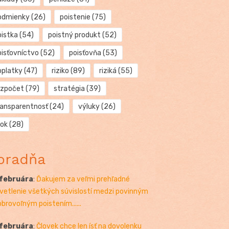
odmienky
(26)
poistenie
(75)
oistka
(54)
poistný produkt
(52)
oisťovníctvo
(52)
poisťovňa
(53)
oplatky
(47)
riziko
(89)
riziká
(55)
ozpočet
(79)
stratégia
(39)
ransparentnosť
(24)
výluky
(26)
rok
(28)
oradňa
 februára
:
Ďakujem za veľmi prehľadné
vetlenie všetkých súvislostí medzi povinným
obrovoľným poistením......
 februára
:
Človek chce len ísť na dovolenku