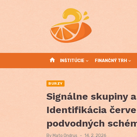
Skip
to
content
home
INŠTITÚCIE
FINANČNÝ TRH
BURZY
Signálne skupiny a
Identifikácia červ
podvodných sché
By
Mato Ondrus
Posted
14. 2. 2026