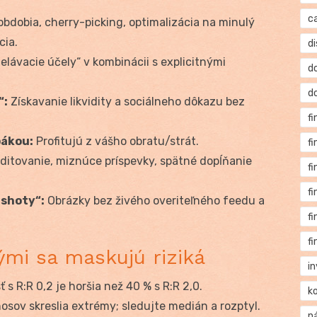
c
obdobia, cherry-picking, optimalizácia na minulý
cia.
di
elávacie účely“ v kombinácii s explicitnými
d
d
“:
Získavanie likvidity a sociálneho dôkazu bez
f
pákou:
Profitujú z vášho obratu/strát.
f
ditovanie, miznúce príspevky, spätné dopĺňanie
f
f
nshoty“:
Obrázky bez živého overiteľného feedu a
f
f
rými sa maskujú riziká
i
s R:R 0,2 je horšia než 40 % s R:R 2,0.
k
sov skreslia extrémy; sledujte medián a rozptyl.
n