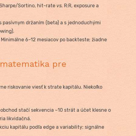
harpe/Sortino, hit-rate
vs.
R:R, exposure a
s pasívnym držaním (beta) a s jednoduchými
owing).
Minimálne 6–12 mesiacov po backteste; žiadne
: matematika pre
e riskovanie viesť k strate kapitálu. Niekoľko
a obchod stačí sekvencia ~10 strát a účet klesne o
ria likvidačná.
iu kapitálu podľa edge a variability; signálne
.