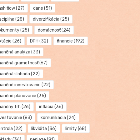
ash flow
(27)
dane
(51)
sciplína
(28)
diverzifikácia
(25)
okumenty
(25)
domácnosť
(24)
otácie
(26)
DPH
(32)
financie
(192)
inančná analýza
(33)
inančná gramotnosť
(67)
inančná sloboda
(22)
inančné investovanie
(22)
inančné plánovanie
(35)
inančný trh
(26)
inflácia
(36)
nvestovanie
(83)
komunikácia
(24)
ontrola
(22)
likvidita
(36)
limity
(68)
áklady
(36)
peniaze
(81)