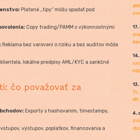
ale
enstvo:
Platené „tipy“ môžu spadať pod
zóny
povolenia:
Copy trading/PAMM s výkonnostnými
17.
zna
dan
:
Reklama bez varovaní o riziku a bez auditov môže
14
klientela, lokálne predpisy AML/KYC a sankčné
vzo
inš
i: čo považovať za
13.
To,
dlh.
obchodov:
Exporty s hashovaním, timestampy,
4. 
zvl
vstupov, výstupov, poplatkov, financovania a
obc