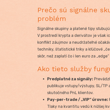
Prečo sú signálne sku
problém
Signálne skupiny a platené tipy sľubujú
V prostredí krypta a derivátov je však
konflikt záujmov a neudržateľné očaká
techniky, štatistické triky a kľúčové „č
skôr, než zaplatí čo i len euro za „edge
Ako tieto služby fung
Predplatné za signály:
Prevádzk
publikuje vstupy/výstupy, SL/TP a
skutočného PnL klientov.
Pay-per-trade / „VIP“ úrovne:
P
Tlaky na kvantitu vedú k nižšej kva