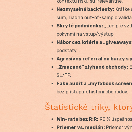
kontextu risku sú irelevantné.
Nezmyselné backtesty:
Krátke 
šum, žiadna out-of-sample validá
Skryté podmienky:
„Len pre vzd
pokynmi na vstup/výstup.
Nábor cez lotérie a „giveaways
podstaty.
Agresívny referral na burzy s 
„Zmazané“ zlyhané obchody:
E
SL/TP.
Fake audit a „myfxbook scree
bez prístupu k histórii obchodov.
Štatistické triky, kto
Win-rate bez R:R:
90 % úspešnosť 
Priemer vs. medián:
Priemer výno