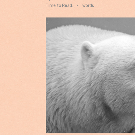
on
Time to Read:
-
words