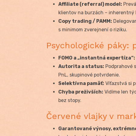
Affiliate (referral) model:
Prevá
klientov na burzách – inherentný 
Copy trading / PAMM:
Delegovan
s minimom zverejnení o riziku.
Psychologické páky: p
FOMO a „instantná expertíza“:
Autorita a status:
Podprahové si
PnL, skupinové potvrdenie.
Selektívna pamäť:
Víťazstvá si 
Chyba preživších:
Vidíme len týc
bez stopy.
Červené vlajky v mar
Garantované výnosy, extrémne 