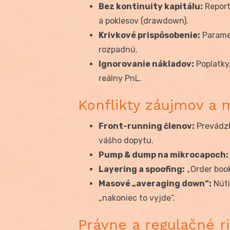
Bez kontinuity kapitálu:
Report
a poklesov (drawdown).
Krivkové prispôsobenie:
Paramet
rozpadnú.
Ignorovanie nákladov:
Poplatky,
reálny PnL.
Konflikty záujmov a 
Front-running členov:
Prevádzk
vášho dopytu.
Pump & dump na mikrocapoch:
Layering a spoofing:
„Order book
Masové „averaging down“:
Núti
„nakoniec to vyjde“.
Právne a regulačné ri