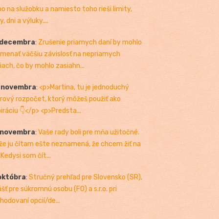
bo na služobku a namiesto toho rieši limity,
, dni a výluky....
 decembra
:
Zrušenie priamych daní by mohlo
menať väčšiu závislosť na nepriamych
iach, čo by mohlo zasiahn...
. novembra
:
<p>Martina, tu je jednoduchý
rový rozpočet, ktorý môžeš použiť ako
piráciu 👇</p> <p>Predsta...
 novembra
:
Vaše rady boli pre mňa užitočné.
 že ju čítam ešte neznamená, že chcem žiť na
 Kedysi som čít...
októbra
:
Stručný prehľad pre Slovensko (SR),
ášť pre súkromnú osobu (FO) a s.r.o. pri
hodovaní opcií/de...