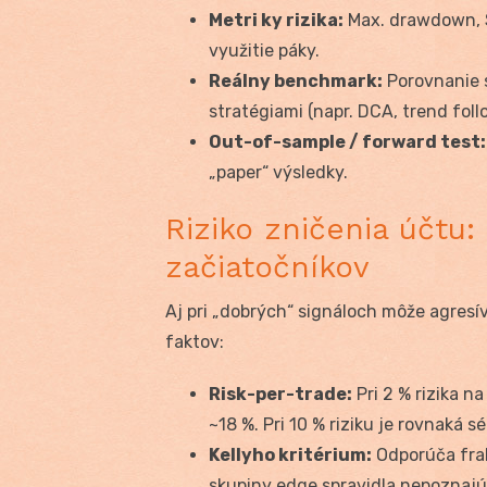
Metri ky rizika:
Max. drawdown, S
využitie páky.
Reálny benchmark:
Porovnanie 
stratégiami (napr. DCA, trend foll
Out-of-sample / forward test:
„paper“ výsledky.
Riziko zničenia účtu
začiatočníkov
Aj pri „dobrých“ signáloch môže agresívn
faktov:
Risk-per-trade:
Pri 2 % rizika n
~18 %. Pri 10 % riziku je rovnaká sé
Kellyho kritérium:
Odporúča frakc
skupiny edge spravidla nepoznajú