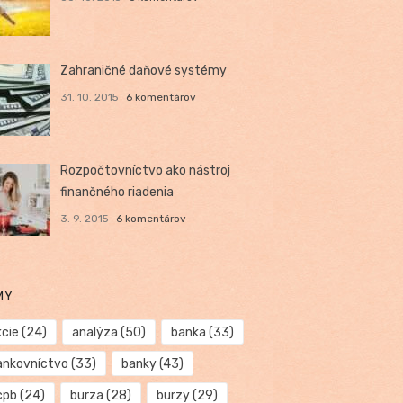
Zahraničné daňové systémy
31. 10. 2015
6 komentárov
Rozpočtovníctvo ako nástroj
finančného riadenia
3. 9. 2015
6 komentárov
MY
kcie
(24)
analýza
(50)
banka
(33)
ankovníctvo
(33)
banky
(43)
cpb
(24)
burza
(28)
burzy
(29)