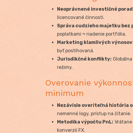
Neoprávnené investičné porad
licencované činnosti.
Správa cudzieho majetku bez 
poplatkami ≈ riadenie portfólia.
Marketing klamlivých výnosov
byť postihovaná.
Jurisdikčné konflikty:
Globálna 
režimy.
Overovanie výkonnost
minimum
Nezávisle overiteľná história 
nemenné logy, prístup na čítanie.
Metodika výpočtu PnL:
Vrátane 
konverzií FX.