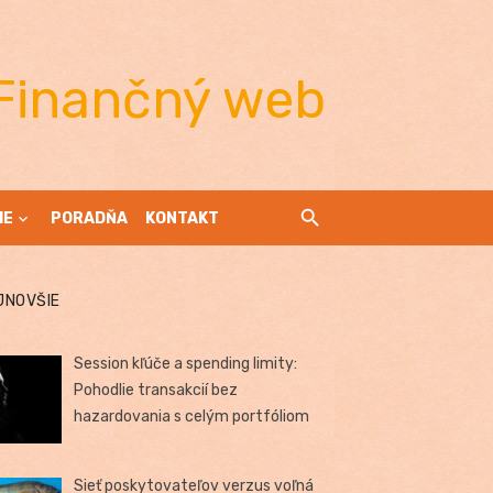
Finančný web
IE
PORADŇA
KONTAKT
JNOVŠIE
Session kľúče a spending limity:
Pohodlie transakcií bez
hazardovania s celým portfóliom
Sieť poskytovateľov verzus voľná