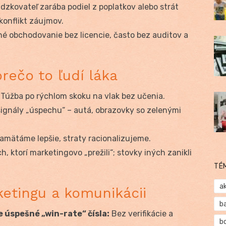
dzkovateľ zarába podiel z poplatkov alebo strát
konflikt záujmov.
é obchodovanie bez licencie, často bez auditov a
rečo to ľudí láka
Túžba po rýchlom skoku na vlak bez učenia.
gnály „úspechu“ – autá, obrazovky so zelenými
pamätáme lepšie, straty racionalizujeme.
h, ktorí marketingovo „prežili“; stovky iných zanikli
TÉ
a
ketingu a komunikácii
b
úspešné „win-rate“ čísla:
Bez verifikácie a
b