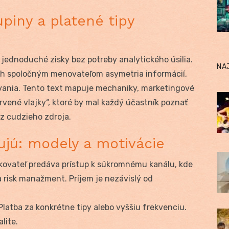
piny a platené tipy
 jednoduché zisky bez potreby analytického úsilia.
NA
 ich spoločným menovateľom asymetria informácií,
vania. Tento text mapuje mechaniky, marketingové
ervené vlajky“, ktoré by mal každý účastník poznať
“ z cudzieho zdroja.
ujú: modely a motivácie
ovateľ predáva prístup k súkromnému kanálu, kde
 risk manažment. Príjem je nezávislý od
latba za konkrétne tipy alebo vyššiu frekvenciu.
lite.