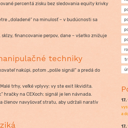
ované percentá zisku bez sledovania equity krivky
p
re „doladené“ na minulosť – v budúcnosti sa
p
p
 sklzy, financovanie perpov, dane – všetko znižuje
p
r
manipulačné techniky
t
ú
ovateľ nakúpi, potom „pošle signál“ a predá do
Malé trhy, veľké vplyvy; vy ste exit likvidita.
P
“ hračky na CEXoch; signál je len návnada.
17.
a členov navyšovať stratu, aby udržali naratív
vys
a d
ziká
17.