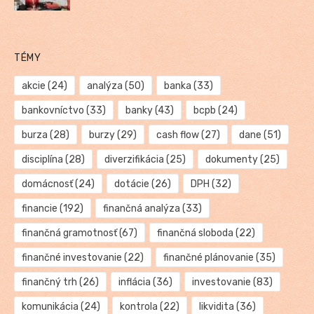
TÉMY
akcie
(24)
analýza
(50)
banka
(33)
bankovníctvo
(33)
banky
(43)
bcpb
(24)
burza
(28)
burzy
(29)
cash flow
(27)
dane
(51)
disciplína
(28)
diverzifikácia
(25)
dokumenty
(25)
domácnosť
(24)
dotácie
(26)
DPH
(32)
financie
(192)
finančná analýza
(33)
finančná gramotnosť
(67)
finančná sloboda
(22)
finančné investovanie
(22)
finančné plánovanie
(35)
finančný trh
(26)
inflácia
(36)
investovanie
(83)
komunikácia
(24)
kontrola
(22)
likvidita
(36)