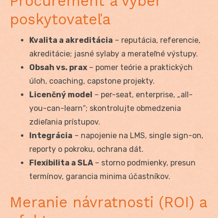
Procurement a výber
poskytovateľa
Kvalita a akreditácia
– reputácia, referencie,
akreditácie; jasné sylaby a merateľné výstupy.
Obsah vs. prax
– pomer teórie a praktických
úloh, coaching, capstone projekty.
Licenčný model
– per-seat, enterprise, „all-
you-can-learn“; skontrolujte obmedzenia
zdieľania prístupov.
Integrácia
– napojenie na LMS, single sign-on,
reporty o pokroku, ochrana dát.
Flexibilita a SLA
– storno podmienky, presun
termínov, garancia minima účastníkov.
Meranie návratnosti (ROI) a