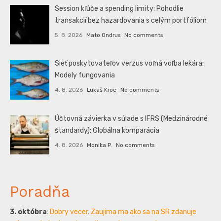
Session kľúče a spending limity: Pohodlie
transakcií bez hazardovania s celým portfóliom
5. 8. 2026
Mato Ondrus
No comments
Sieť poskytovateľov verzus voľná voľba lekára:
Modely fungovania
4. 8. 2026
Lukáš Kroc
No comments
Účtovná závierka v súlade s IFRS (Medzinárodné
štandardy): Globálna komparácia
4. 8. 2026
Monika P.
No comments
Poradňa
3. októbra
:
Dobry vecer. Zaujima ma ako sa na SR zdanuje