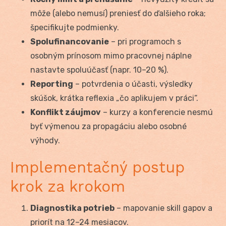
môže (alebo nemusí) preniesť do ďalšieho roka;
špecifikujte podmienky.
Spolufinancovanie
– pri programoch s
osobným prínosom mimo pracovnej náplne
nastavte spoluúčasť (napr. 10–20 %).
Reporting
– potvrdenia o účasti, výsledky
skúšok, krátka reflexia „čo aplikujem v práci“.
Konflikt záujmov
– kurzy a konferencie nesmú
byť výmenou za propagáciu alebo osobné
výhody.
Implementačný postup
krok za krokom
Diagnostika potrieb
– mapovanie skill gapov a
priorít na 12–24 mesiacov.