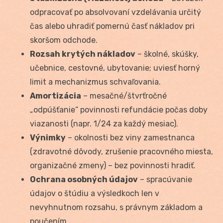
odpracovať po absolvovaní vzdelávania určitý
čas alebo uhradiť pomernú časť nákladov pri
skoršom odchode.
Rozsah krytých nákladov
– školné, skúšky,
učebnice, cestovné, ubytovanie; uviesť horný
limit a mechanizmus schvaľovania.
Amortizácia
– mesačné/štvrťročné
„odpúšťanie“ povinnosti refundácie počas doby
viazanosti (napr. 1/24 za každý mesiac).
Výnimky
– okolnosti bez viny zamestnanca
(zdravotné dôvody, zrušenie pracovného miesta,
organizačné zmeny) – bez povinnosti hradiť.
Ochrana osobných údajov
– spracúvanie
údajov o štúdiu a výsledkoch len v
nevyhnutnom rozsahu, s právnym základom a
poučením.