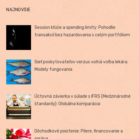
NAJNOVŠIE
Session kľúče a spending limity: Pohodlie
transakcií bez hazardovania s celým portfóliom
Sieť poskytovateľov verzus voľná voľba lekára:
Modely fungovania
Účtovná závierka v súlade s IFRS (Medzinárodné
štandardy): Globálna komparácia
Dôchodkové poistenie: Pilere, financovanie a
správa