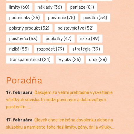
limity
(68)
náklady
(36)
peniaze
(81)
podmienky
(26)
poistenie
(75)
poistka
(54)
poistný produkt
(52)
poisťovníctvo
(52)
poisťovňa
(53)
poplatky
(47)
riziko
(89)
riziká
(55)
rozpočet
(79)
stratégia
(39)
transparentnosť
(24)
výluky
(26)
úrok
(28)
Poradňa
17. februára
:
Ďakujem za veľmi prehľadné vysvetlenie
všetkých súvislostí medzi povinným a dobrovoľným
poistením......
17. februára
:
Človek chce len ísť na dovolenku alebo na
služobku a namiesto toho rieši limity, zóny, dni a výluky....