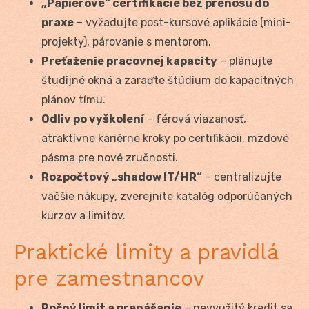
„Papierové“ certifikácie bez prenosu do
praxe
– vyžadujte post-kursové aplikácie (mini-
projekty), párovanie s mentorom.
Preťaženie pracovnej kapacity
– plánujte
študijné okná a zaraďte štúdium do kapacitných
plánov tímu.
Odliv po vyškolení
– férová viazanosť,
atraktívne kariérne kroky po certifikácii, mzdové
pásma pre nové zručnosti.
Rozpočtový „shadow IT/HR“
– centralizujte
väčšie nákupy, zverejnite katalóg odporúčaných
kurzov a limitov.
Praktické limity a pravidlá
pre zamestnancov
Ročný limit a prenášanie
– nevyužitý kredit sa