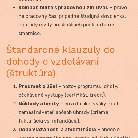
Kompatibilita s pracovnou zmluvou
– právo
na pracovný čas, prípadná študijná dovolenka,
náhrady mzdy pri skúškach podľa internej
smernice.
Štandardné klauzuly do
dohody o vzdelávaní
(štruktúra)
Predmet a účel
– názov programu, lehoty,
očakávané výstupy (certifikát, kredit).
Náklady a limity
– čo a do akej výšky hradí
zamestnávateľ; spôsob úhrady (priama
fakturácia vs. refundácia).
Doba viazanosti a amortizácia
– obdobie,