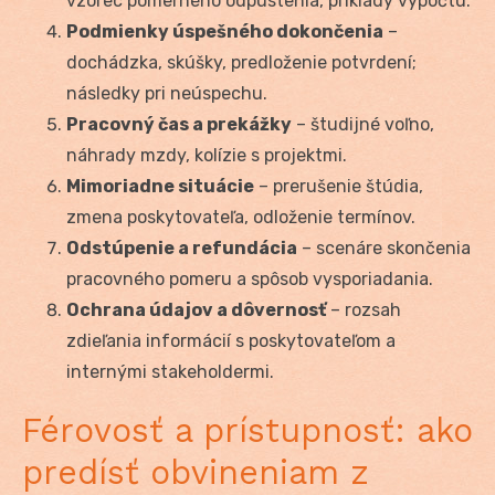
vzorec pomerného odpustenia, príklady výpočtu.
Podmienky úspešného dokončenia
–
dochádzka, skúšky, predloženie potvrdení;
následky pri neúspechu.
Pracovný čas a prekážky
– študijné voľno,
náhrady mzdy, kolízie s projektmi.
Mimoriadne situácie
– prerušenie štúdia,
zmena poskytovateľa, odloženie termínov.
Odstúpenie a refundácia
– scenáre skončenia
pracovného pomeru a spôsob vysporiadania.
Ochrana údajov a dôvernosť
– rozsah
zdieľania informácií s poskytovateľom a
internými stakeholdermi.
Férovosť a prístupnosť: ako
predísť obvineniam z