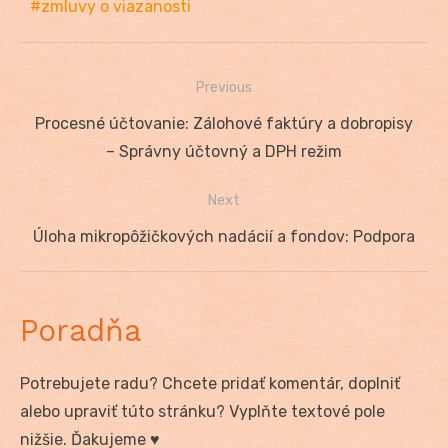
zmluvy o viazanosti
Previous
Navigácia
Previous
Procesné účtovanie: Zálohové faktúry a dobropisy
v
post:
– Správny účtovný a DPH režim
článku
Next
Next
Úloha mikropôžičkových nadácií a fondov: Podpora
post:
Poradňa
Potrebujete radu? Chcete pridať komentár, doplniť
alebo upraviť túto stránku? Vyplňte textové pole
nižšie. Ďakujeme ♥