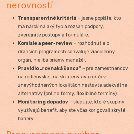
nerovnosti
Transparentné kritériá
– jasne popíšte, kto
má nárok na aký typ a rozsah podpory;
zverejnite postupy a formuláre.
Komisie a peer-review
– rozhodnutia o
drahších programoch schvaľuje viacčlenný
orgán, nie iba priamy manažér.
Pravidlo „rovnaká šanca“
– pre zamestnancov
na rodičovskej, na skrátený úväzok či v
znevýhodnených lokalitách nastavte adekvátne
alternatívy (online formy, flexibilné termíny).
Monitoring dopadov
– sledujte, ktoré skupiny
využívajú benefit, aby ste včas korigovali skryté
bariéry.