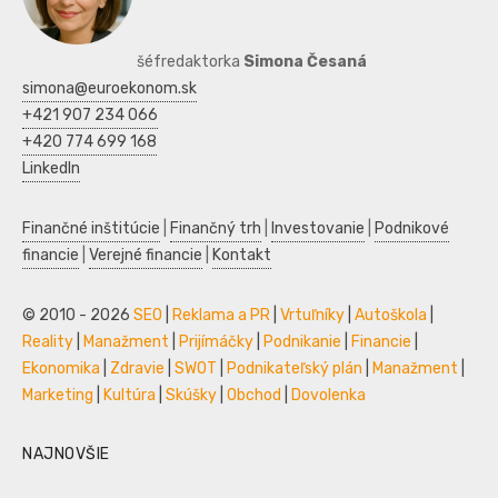
šéfredaktorka
Simona Česaná
simona@euroekonom.sk
+421 907 234 066
+420 774 699 168
LinkedIn
Finančné inštitúcie
|
Finančný trh
|
Investovanie
|
Podnikové
financie
|
Verejné financie
|
Kontakt
© 2010 - 2026
SEO
|
Reklama a PR
|
Vrtuľníky
|
Autoškola
|
Reality
|
Manažment
|
Prijímáčky
|
Podnikanie
|
Financie
|
Ekonomika
|
Zdravie
|
SWOT
|
Podnikateľský plán
|
Manažment
|
Marketing
|
Kultúra
|
Skúšky
|
Obchod
|
Dovolenka
NAJNOVŠIE