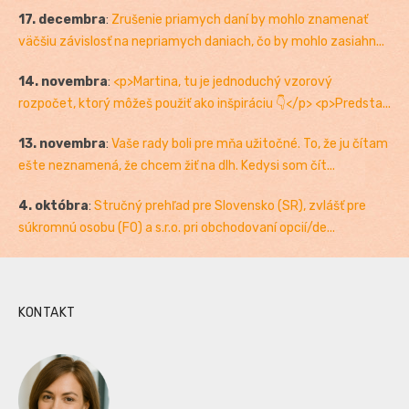
17. decembra
:
Zrušenie priamych daní by mohlo znamenať
väčšiu závislosť na nepriamych daniach, čo by mohlo zasiahn...
14. novembra
:
<p>Martina, tu je jednoduchý vzorový
rozpočet, ktorý môžeš použiť ako inšpiráciu 👇</p> <p>Predsta...
13. novembra
:
Vaše rady boli pre mňa užitočné. To, že ju čítam
ešte neznamená, že chcem žiť na dlh. Kedysi som čít...
4. októbra
:
Stručný prehľad pre Slovensko (SR), zvlášť pre
súkromnú osobu (FO) a s.r.o. pri obchodovaní opcií/de...
KONTAKT