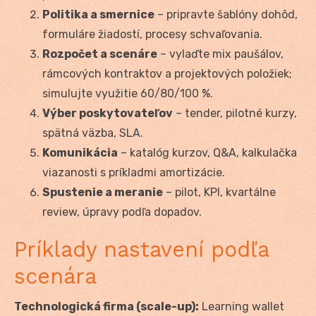
Politika a smernice
– pripravte šablóny dohôd,
formuláre žiadostí, procesy schvaľovania.
Rozpočet a scenáre
– vylaďte mix paušálov,
rámcových kontraktov a projektových položiek;
simulujte využitie 60/80/100 %.
Výber poskytovateľov
– tender, pilotné kurzy,
spätná väzba, SLA.
Komunikácia
– katalóg kurzov, Q&A, kalkulačka
viazanosti s príkladmi amortizácie.
Spustenie a meranie
– pilot, KPI, kvartálne
review, úpravy podľa dopadov.
Príklady nastavení podľa
scenára
Technologická firma (scale-up):
Learning wallet