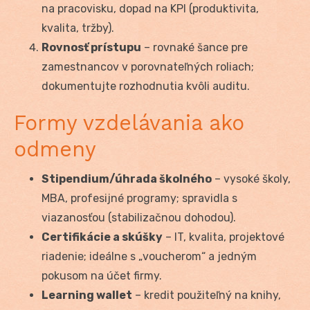
na pracovisku, dopad na KPI (produktivitа,
kvalita, tržby).
Rovnosť prístupu
– rovnaké šance pre
zamestnancov v porovnateľných roliach;
dokumentujte rozhodnutia kvôli auditu.
Formy vzdelávania ako
odmeny
Stipendium/úhrada školného
– vysoké školy,
MBA, profesijné programy; spravidla s
viazanosťou (stabilizačnou dohodou).
Certifikácie a skúšky
– IT, kvalita, projektové
riadenie; ideálne s „voucherom“ a jedným
pokusom na účet firmy.
Learning wallet
– kredit použiteľný na knihy,