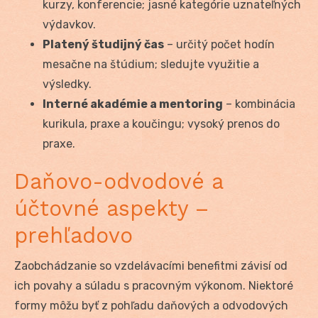
kurzy, konferencie; jasné kategórie uznateľných
výdavkov.
Platený študijný čas
– určitý počet hodín
mesačne na štúdium; sledujte využitie a
výsledky.
Interné akadémie a mentoring
– kombinácia
kurikula, praxe a koučingu; vysoký prenos do
praxe.
Daňovo-odvodové a
účtovné aspekty –
prehľadovo
Zaobchádzanie so vzdelávacími benefitmi závisí od
ich povahy a súladu s pracovným výkonom. Niektoré
formy môžu byť z pohľadu daňových a odvodových