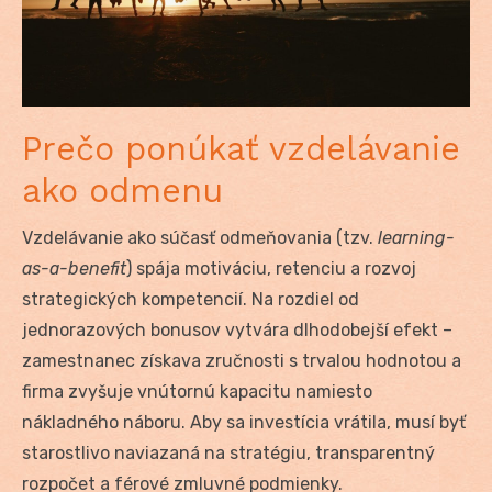
Prečo ponúkať vzdelávanie
ako odmenu
Vzdelávanie ako súčasť odmeňovania (tzv.
learning-
as-a-benefit
) spája motiváciu, retenciu a rozvoj
strategických kompetencií. Na rozdiel od
jednorazových bonusov vytvára dlhodobejší efekt –
zamestnanec získava zručnosti s trvalou hodnotou a
firma zvyšuje vnútornú kapacitu namiesto
nákladného náboru. Aby sa investícia vrátila, musí byť
starostlivo naviazaná na stratégiu, transparentný
rozpočet a férové zmluvné podmienky.