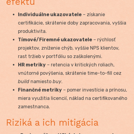
efektu
Individuálne ukazovatele
– získanie
certifikácie, skrátenie doby zapracovania, vyššia
produktivita.
Tímové/Firemné ukazovatele
– rýchlosť
projektov, zníženie chýb, vyššie NPS klientov,
rast tržieb v portfóliu so zaškolenými.
HR metriky
– retencia v kritických roliach,
vnútorné povýšenia, skrátenie time-to-fill cez
build
namiesto
buy
.
Finančné metriky
– pomer investície a prínosu,
miera využitia licencií, náklad na certifikovaného
zamestnanca.
Riziká a ich mitigácia