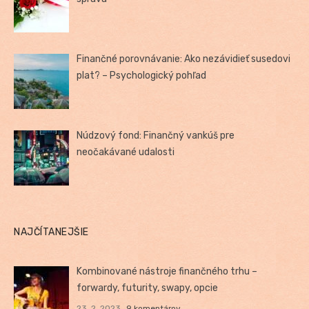
Finančné porovnávanie: Ako nezávidieť susedovi
plat? – Psychologický pohľad
Núdzový fond: Finančný vankúš pre
neočakávané udalosti
NAJČÍTANEJŠIE
Kombinované nástroje finančného trhu –
forwardy, futurity, swapy, opcie
23. 2. 2023
9 komentárov