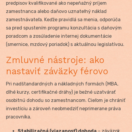
predpisov kvalifikované ako nepeňažný príjem
zamestnanca alebo daňovo uznateľný náklad
zamestnávateľa. Keďže pravidlá sa menia, odporúča
sa pred spustením programu konzultácia s daňovým
poradcom a zosúladenie internej dokumentácie
(smernice, mzdový poriadok) s aktuálnou legislatívou.
Zmluvné nástroje: ako
nastaviť záväzky férovo
Pri nadštandardných a nákladných formách (MBA,
dlhé kurzy, certifikačné dráhy) je bežné uzatvárať
osobitnú dohodu so zamestnancom. Cieľom je chrániť
investíciu a zároveň neobmedziť neprimerane práva
pracovníka.
Stabilizačná (viazanosť) dohoda
– záväzok