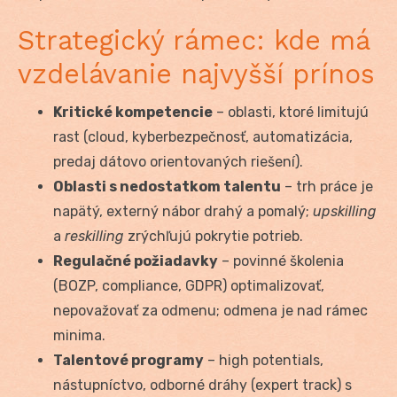
Strategický rámec: kde má
vzdelávanie najvyšší prínos
Kritické kompetencie
– oblasti, ktoré limitujú
rast (cloud, kyberbezpečnosť, automatizácia,
predaj dátovo orientovaných riešení).
Oblasti s nedostatkom talentu
– trh práce je
napätý, externý nábor drahý a pomalý;
upskilling
a
reskilling
zrýchľujú pokrytie potrieb.
Regulačné požiadavky
– povinné školenia
(BOZP, compliance, GDPR) optimalizovať,
nepovažovať za odmenu; odmena je nad rámec
minima.
Talentové programy
– high potentials,
nástupníctvo, odborné dráhy (expert track) s