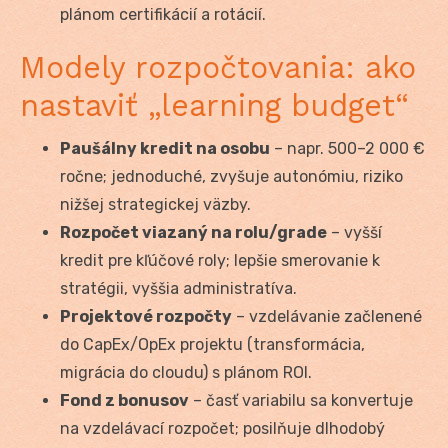
plánom certifikácií a rotácií.
Modely rozpočtovania: ako
nastaviť „learning budget“
Paušálny kredit na osobu
– napr. 500–2 000 €
ročne; jednoduché, zvyšuje autonómiu, riziko
nižšej strategickej väzby.
Rozpočet viazaný na rolu/grade
– vyšší
kredit pre kľúčové roly; lepšie smerovanie k
stratégii, vyššia administratíva.
Projektové rozpočty
– vzdelávanie začlenené
do CapEx/OpEx projektu (transformácia,
migrácia do cloudu) s plánom ROI.
Fond z bonusov
– časť variabilu sa konvertuje
na vzdelávací rozpočet; posilňuje dlhodobý