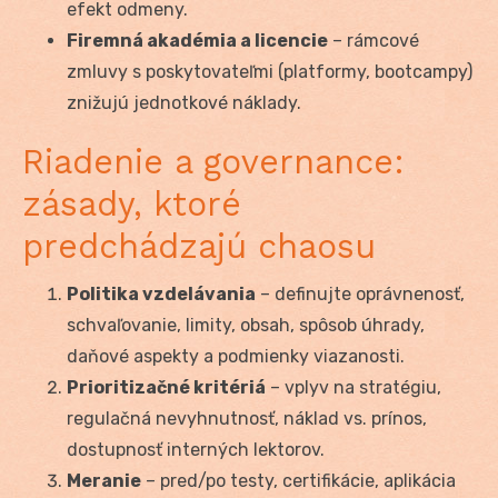
efekt odmeny.
Firemná akadémia a licencie
– rámcové
zmluvy s poskytovateľmi (platformy, bootcampy)
znižujú jednotkové náklady.
Riadenie a governance:
zásady, ktoré
predchádzajú chaosu
Politika vzdelávania
– definujte oprávnenosť,
schvaľovanie, limity, obsah, spôsob úhrady,
daňové aspekty a podmienky viazanosti.
Prioritizačné kritériá
– vplyv na stratégiu,
regulačná nevyhnutnosť, náklad vs. prínos,
dostupnosť interných lektorov.
Meranie
– pred/po testy, certifikácie, aplikácia