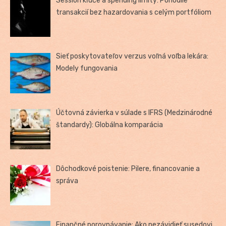
Session kľúče a spending limity: Pohodlie
transakcií bez hazardovania s celým portfóliom
Sieť poskytovateľov verzus voľná voľba lekára:
Modely fungovania
Účtovná závierka v súlade s IFRS (Medzinárodné
štandardy): Globálna komparácia
Dôchodkové poistenie: Pilere, financovanie a
správa
Finančné porovnávanie: Ako nezávidieť susedovi