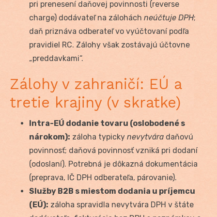
pri prenesení daňovej povinnosti (reverse
charge) dodávateľ na zálohách
neúčtuje DPH
;
daň priznáva odberateľ vo vyúčtovaní podľa
pravidiel RC. Zálohy však zostávajú účtovne
„preddavkami“.
Zálohy v zahraničí: EÚ a
tretie krajiny (v skratke)
Intra-EÚ dodanie tovaru (oslobodené s
nárokom):
záloha typicky
nevytvára
daňovú
povinnosť; daňová povinnosť vzniká pri dodaní
(odoslaní). Potrebná je dôkazná dokumentácia
(preprava, IČ DPH odberateľa, párovanie).
Služby B2B s miestom dodania u príjemcu
(EÚ):
záloha spravidla nevytvára DPH v štáte