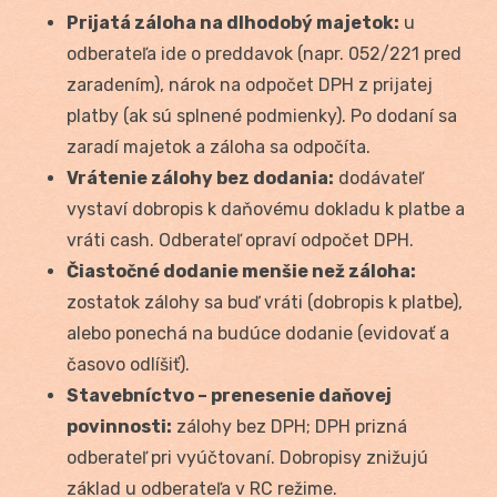
Prijatá záloha na dlhodobý majetok:
u
odberateľa ide o preddavok (napr. 052/221 pred
zaradením), nárok na odpočet DPH z prijatej
platby (ak sú splnené podmienky). Po dodaní sa
zaradí majetok a záloha sa odpočíta.
Vrátenie zálohy bez dodania:
dodávateľ
vystaví dobropis k daňovému dokladu k platbe a
vráti cash. Odberateľ opraví odpočet DPH.
Čiastočné dodanie menšie než záloha:
zostatok zálohy sa buď vráti (dobropis k platbe),
alebo ponechá na budúce dodanie (evidovať a
časovo odlíšiť).
Stavebníctvo – prenesenie daňovej
povinnosti:
zálohy bez DPH; DPH prizná
odberateľ pri vyúčtovaní. Dobropisy znižujú
základ u odberateľa v RC režime.