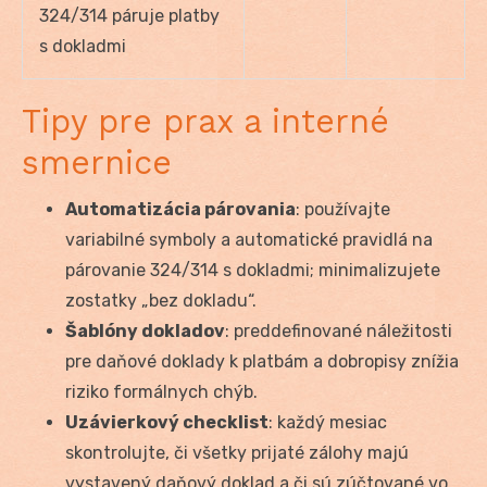
324/314 páruje platby
s dokladmi
Tipy pre prax a interné
smernice
Automatizácia párovania
: používajte
variabilné symboly a automatické pravidlá na
párovanie 324/314 s dokladmi; minimalizujete
zostatky „bez dokladu“.
Šablóny dokladov
: preddefinované náležitosti
pre daňové doklady k platbám a dobropisy znížia
riziko formálnych chýb.
Uzávierkový checklist
: každý mesiac
skontrolujte, či všetky prijaté zálohy majú
vystavený daňový doklad a či sú zúčtované vo