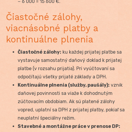
− 6 000 = 15 600 €.
Čiastočné zálohy,
viacnásobné platby a
kontinuálne plnenia
Čiastočné zálohy:
ku každej prijatej platbe sa
vystavuje samostatný daňový doklad k prijatej
platbe (v rozsahu prijatia). Pri vyúčtovaní sa
odpočítajú všetky prijaté základy a DPH.
Kontinuálne plnenia (služby, paušály):
vznik
daňovej povinnosti sa viaže k dohodnutým
zúčtovacím obdobiam. Ak sú platené zálohy
vopred, uplatní sa DPH z prijatej platby, pokiaľ sa
neuplatní špeciálny režim.
Stavebné a montážne práce v prenose DP: