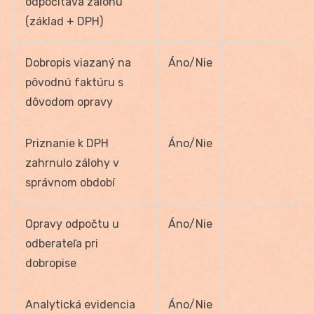
odpočítava zálohu
(základ + DPH)
Dobropis viazaný na
Áno/Nie
pôvodnú faktúru s
dôvodom opravy
Priznanie k DPH
Áno/Nie
zahrnulo zálohy v
správnom období
Opravy odpočtu u
Áno/Nie
odberateľa pri
dobropise
Analytická evidencia
Áno/Nie