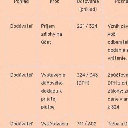
Pohľad
Krok
Účtovanie
Pozn
(príklad)
Dodávateľ
Príjem
221 / 324
Vznik zá
zálohy na
voči
účet
odberateľ
dodanie 
vrátenie.
Dodávateľ
Vystavenie
324 / 343
Zaúčtova
daňového
(DPH)
DPH z pri
dokladu k
zálohy; z
prijatej
dane v an
platbe
k 324.
Dodávateľ
Vyúčtovacia
311 / 602
Tržba a 