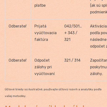
platbe
(ak sú sp
podmienk
Odberateľ
Prijatá
042/501…
Aktiváci
vyúčtovacia
+ 343 /
podľa po
faktúra
321
následne
odpočet 
Odberateľ
Odpočet
321 / 314
Započíta
zálohy pri
poskytnu
vyúčtovaní
zálohy.
Účtové triedy sú ilustračné; používajte účtový rozvrh a analytiky podľa
vašej metodiky.