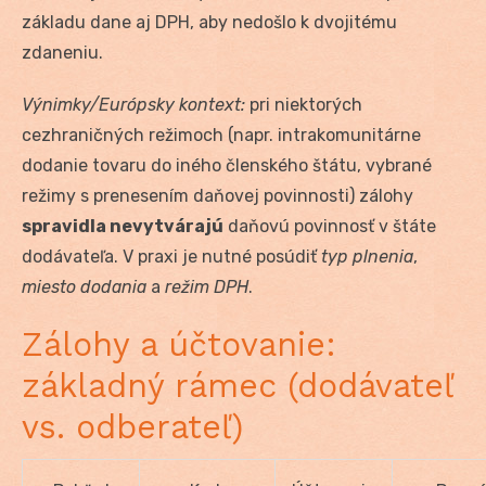
základu dane aj DPH, aby nedošlo k dvojitému
zdaneniu.
Výnimky/Európsky kontext:
pri niektorých
cezhraničných režimoch (napr. intrakomunitárne
dodanie tovaru do iného členského štátu, vybrané
režimy s prenesením daňovej povinnosti) zálohy
spravidla nevytvárajú
daňovú povinnosť v štáte
dodávateľa. V praxi je nutné posúdiť
typ plnenia
,
miesto dodania
a
režim DPH
.
Zálohy a účtovanie:
základný rámec (dodávateľ
vs. odberateľ)