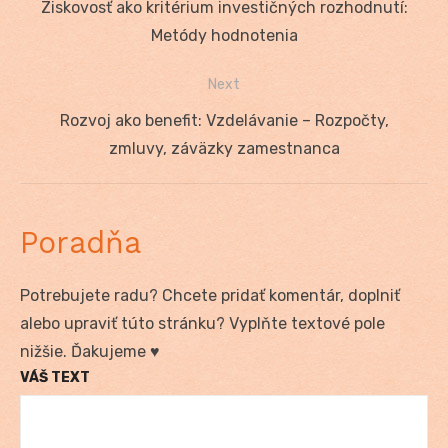
Previous
Ziskovosť ako kritérium investičných rozhodnutí:
v
post:
Metódy hodnotenia
článku
Next
Next
Rozvoj ako benefit: Vzdelávanie – Rozpočty,
post:
zmluvy, záväzky zamestnanca
Poradňa
Potrebujete radu? Chcete pridať komentár, doplniť
alebo upraviť túto stránku? Vyplňte textové pole
nižšie. Ďakujeme ♥
VÁŠ TEXT