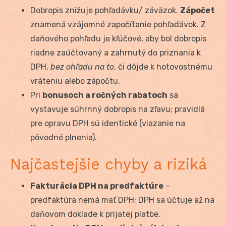
Dobropis znižuje pohľadávku/ záväzok.
Zápočet
znamená vzájomné započítanie pohľadávok. Z
daňového pohľadu je kľúčové, aby bol dobropis
riadne zaúčtovaný a zahrnutý do priznania k
DPH,
bez ohľadu na to
, či dôjde k hotovostnému
vráteniu alebo zápočtu.
Pri
bonusoch a ročných rabatoch
sa
vystavuje súhrnný dobropis na zľavu; pravidlá
pre opravu DPH sú identické (viazanie na
pôvodné plnenia).
Najčastejšie chyby a riziká
Fakturácia DPH na predfaktúre
–
predfaktúra nemá mať DPH; DPH sa účtuje až na
daňovom doklade k prijatej platbe.