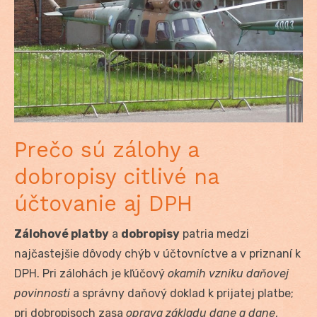
Prečo sú zálohy a
dobropisy citlivé na
účtovanie aj DPH
Zálohové platby
a
dobropisy
patria medzi
najčastejšie dôvody chýb v účtovníctve a v priznaní k
DPH. Pri zálohách je kľúčový
okamih vzniku daňovej
povinnosti
a správny daňový doklad k prijatej platbe;
pri dobropisoch zasa
oprava základu dane a dane
,