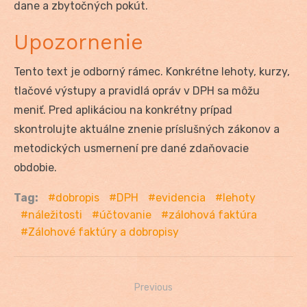
dane a zbytočných pokút.
Upozornenie
Tento text je odborný rámec. Konkrétne lehoty, kurzy,
tlačové výstupy a pravidlá opráv v DPH sa môžu
meniť. Pred aplikáciou na konkrétny prípad
skontrolujte aktuálne znenie príslušných zákonov a
metodických usmernení pre dané zdaňovacie
obdobie.
Tag:
dobropis
DPH
evidencia
lehoty
náležitosti
účtovanie
zálohová faktúra
Zálohové faktúry a dobropisy
Previous
Navigácia