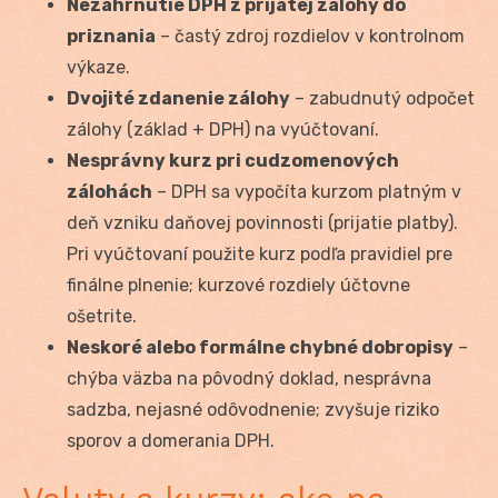
Nezahrnutie DPH z prijatej zálohy do
priznania
– častý zdroj rozdielov v kontrolnom
výkaze.
Dvojité zdanenie zálohy
– zabudnutý odpočet
zálohy (základ + DPH) na vyúčtovaní.
Nesprávny kurz pri cudzomenových
zálohách
– DPH sa vypočíta kurzom platným v
deň vzniku daňovej povinnosti (prijatie platby).
Pri vyúčtovaní použite kurz podľa pravidiel pre
finálne plnenie; kurzové rozdiely účtovne
ošetrite.
Neskoré alebo formálne chybné dobropisy
–
chýba väzba na pôvodný doklad, nesprávna
sadzba, nejasné odôvodnenie; zvyšuje riziko
sporov a domerania DPH.