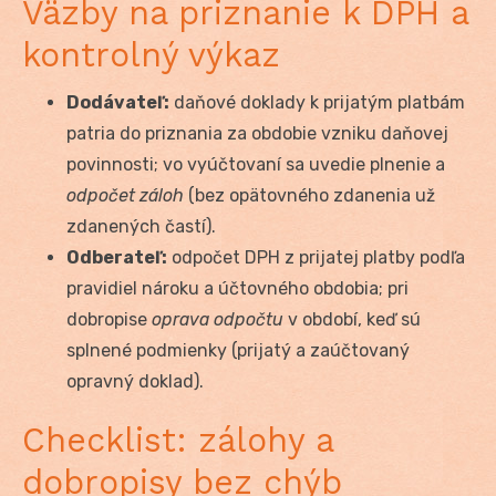
Väzby na priznanie k DPH a
kontrolný výkaz
Dodávateľ:
daňové doklady k prijatým platbám
patria do priznania za obdobie vzniku daňovej
povinnosti; vo vyúčtovaní sa uvedie plnenie a
odpočet záloh
(bez opätovného zdanenia už
zdanených častí).
Odberateľ:
odpočet DPH z prijatej platby podľa
pravidiel nároku a účtovného obdobia; pri
dobropise
oprava odpočtu
v období, keď sú
splnené podmienky (prijatý a zaúčtovaný
opravný doklad).
Checklist: zálohy a
dobropisy bez chýb