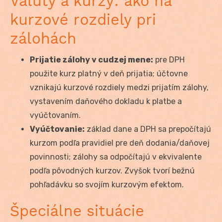
Valuty a kurzy: ako na
kurzové rozdiely pri
zálohách
Prijatie zálohy v cudzej mene:
pre DPH
použite kurz platný v deň prijatia; účtovne
vznikajú kurzové rozdiely medzi prijatím zálohy,
vystavením daňového dokladu k platbe a
vyúčtovaním.
Vyúčtovanie:
základ dane a DPH sa prepočítajú
kurzom podľa pravidiel pre deň dodania/daňovej
povinnosti; zálohy sa odpočítajú v ekvivalente
podľa pôvodných kurzov. Zvyšok tvorí bežnú
pohľadávku so svojím kurzovým efektom.
Špeciálne situácie