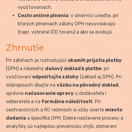
vyúčtovaniach.
Cezhraničné plnenia
: v smernici uveďte, pri
ktorých plneniach zálohy DPH nevyvolávajú
(napr. vybrané IČD tovaru) a ako sa evidujú.
Zhrnutie
Pri zálohách je rozhodujúci
okamih prijatia platby
(DPH) a následný
daňový doklad k platbe
; pri
vyúčtovaní
odpočítajte zálohy
(základ aj DPH). Pri
dobropisoch dbajte na
väzbu na pôvodný doklad
,
správne
načasovanie opravy
u dodávateľa i
odberateľa a na
formálne náležitosti
. Pri
cezhraničných a RC režimoch si vždy overte
miesto
dodania
a špecifiká DPH. Dobre nastavené procesy a
analytiky sú najlepšou prevenciou chýb, domeraní