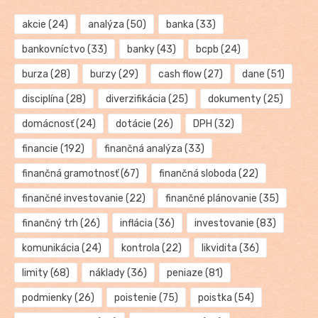
akcie
(24)
analýza
(50)
banka
(33)
bankovníctvo
(33)
banky
(43)
bcpb
(24)
burza
(28)
burzy
(29)
cash flow
(27)
dane
(51)
disciplína
(28)
diverzifikácia
(25)
dokumenty
(25)
domácnosť
(24)
dotácie
(26)
DPH
(32)
financie
(192)
finančná analýza
(33)
finančná gramotnosť
(67)
finančná sloboda
(22)
finančné investovanie
(22)
finančné plánovanie
(35)
finančný trh
(26)
inflácia
(36)
investovanie
(83)
komunikácia
(24)
kontrola
(22)
likvidita
(36)
limity
(68)
náklady
(36)
peniaze
(81)
podmienky
(26)
poistenie
(75)
poistka
(54)