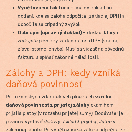
Vyúčtovacia faktúra
– finálny doklad pri
dodaní, kde sa záloha odpočíta (základ aj DPH) a
dopočíta sa prípadný zvyšok.
Dobropis (opravný doklad)
– doklad, ktorým
znižujete
pôvodný základ dane a DPH (vrátka,
zľava, storno, chyba). Musí sa viazať na pôvodnú
faktúru a spĺňať zákonné náležitosti.
Zálohy a DPH: kedy vzniká
daňová povinnosť
Pri tuzemských zdaniteľných plneniach
vzniká
daňová povinnosť z prijatej zálohy
okamihom
prijatia platby (v rozsahu prijatej sumy). Dodávateľ je
povinný vystaviť
daňový doklad k prijatej platbe
v
zákonnej lehote. Pri vyúčtovaní sa záloha odpočíta zo