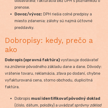
dodávateľa; fakturácia bez DPH s poznámkou o
prenose.
Dovoz/vývoz:
DPH riešia colné predpisy a
miesto zdanenia; zálohy sú najmä účtovné
preddavky.
Dobropisy: kedy, prečo a
ako
Dobropis (opravná faktúra)
vystavuje dodávateľ
na
zníženie
pôvodného základu dane a dane. Dôvody:
vrátenie tovaru, reklamácia, zľava po dodaní, chybne
vyfakturovaná cena, storno obchodu, duplicitná
faktúra.
Dobropis
musí identifikovať pôvodný doklad
(číslo, dátum, položky) a uvádzať
správny základ