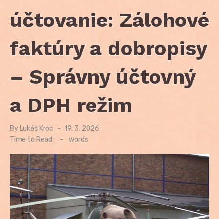
účtovanie: Zálohové
faktúry a dobropisy
– Správny účtovný
a DPH režim
By
Lukáš Kroc
Posted
19. 3. 2026
on
Time to Read:
-
words