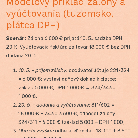
Modelový príklad zálohy a
vyúčtovania (tuzemsko,
plátca DPH)
Scenár:
Záloha 6 000 € prijatá 10. 5., sadzba DPH
20 %. Vyúčtovacia faktúra za tovar 18 000 € bez DPH
dodaná 20. 6.
10. 5. – príjem zálohy:
dodávateľ účtuje 221/324
= 6 000 €; vystaví daňový doklad k platbe:
základ 5 000 €, DPH 1 000 € → 324/343 =
1 000 €.
20. 6. – dodanie a vyúčtovanie:
311/602 =
18 000 € + 343 = 3 600 €; odpočet zálohy
324/311 = 6 000 € (základ 5 000 + DPH 1 000).
Úhrada zvyšku:
odberateľ doplatí 18 000 + 3 600