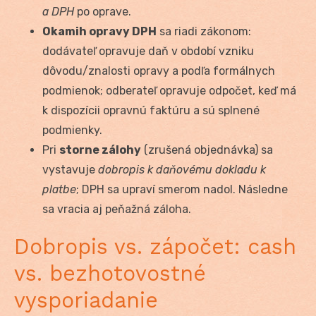
a DPH
po oprave.
Okamih opravy DPH
sa riadi zákonom:
dodávateľ opravuje daň v období vzniku
dôvodu/znalosti opravy a podľa formálnych
podmienok; odberateľ opravuje odpočet, keď má
k dispozícii opravnú faktúru a sú splnené
podmienky.
Pri
storne zálohy
(zrušená objednávka) sa
vystavuje
dobropis k daňovému dokladu k
platbe
; DPH sa upraví smerom nadol. Následne
sa vracia aj peňažná záloha.
Dobropis vs. zápočet: cash
vs. bezhotovostné
vysporiadanie