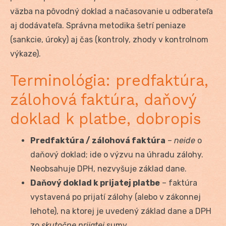
väzba na pôvodný doklad a načasovanie u odberateľa
aj dodávateľa. Správna metodika šetrí peniaze
(sankcie, úroky) aj čas (kontroly, zhody v kontrolnom
výkaze).
Terminológia: predfaktúra,
zálohová faktúra, daňový
doklad k platbe, dobropis
Predfaktúra / zálohová faktúra
–
neide
o
daňový doklad; ide o výzvu na úhradu zálohy.
Neobsahuje DPH, nezvyšuje základ dane.
Daňový doklad k prijatej platbe
– faktúra
vystavená po prijatí zálohy (alebo v zákonnej
lehote), na ktorej je uvedený základ dane a DPH
zo
skutočne prijatej
sumy.