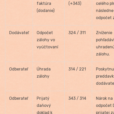
faktúra
(+343)
celého pl
(dodanie)
následne
odpočet 
Dodávateľ
Odpočet
324 / 311
Zníženie
zálohy vo
pohľadáv
vyúčtovaní
uhraden
zálohu.
Odberateľ
Úhrada
314 / 221
Poskytnu
zálohy
preddavk
dodávate
Odberateľ
Prijatý
343 / 314
Nárok na
daňový
odpočet 
doklad k
prijatej 