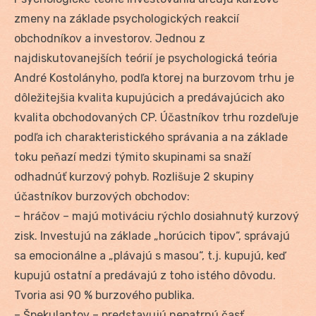
zmeny na základe psychologických reakcií
obchodníkov a investorov. Jednou z
najdiskutovanejších teórií je psychologická teória
André Kostolányho, podľa ktorej na burzovom trhu je
dôležitejšia kvalita kupujúcich a predávajúcich ako
kvalita obchodovaných CP. Účastníkov trhu rozdeľuje
podľa ich charakteristického správania a na základe
toku peňazí medzi týmito skupinami sa snaží
odhadnúť kurzový pohyb. Rozlišuje 2 skupiny
účastníkov burzových obchodov:
– hráčov – majú motiváciu rýchlo dosiahnutý kurzový
zisk. Investujú na základe „horúcich tipov“, správajú
sa emocionálne a „plávajú s masou“, t.j. kupujú, keď
kupujú ostatní a predávajú z toho istého dôvodu.
Tvoria asi 90 % burzového publika.
– Špekulantov – predstavujú nepatrnú časť