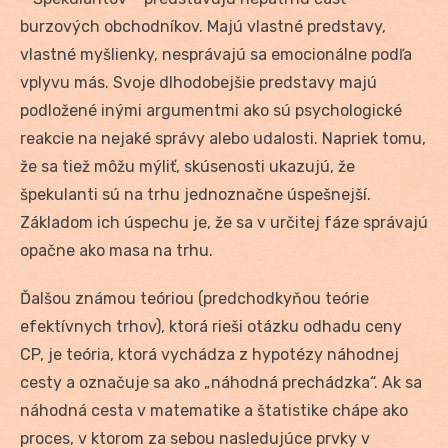
burzových obchodníkov. Majú vlastné predstavy,
vlastné myšlienky, nesprávajú sa emocionálne podľa
vplyvu más. Svoje dlhodobejšie predstavy majú
podložené inými argumentmi ako sú psychologické
reakcie na nejaké správy alebo udalosti. Napriek tomu,
že sa tiež môžu mýliť, skúsenosti ukazujú, že
špekulanti sú na trhu jednoznačne úspešnejší.
Základom ich úspechu je, že sa v určitej fáze správajú
opačne ako masa na trhu.
Ďalšou známou teóriou (predchodkyňou teórie
efektívnych trhov), ktorá rieši otázku odhadu ceny
CP, je teória, ktorá vychádza z hypotézy náhodnej
cesty a označuje sa ako „náhodná prechádzka“. Ak sa
náhodná cesta v matematike a štatistike chápe ako
proces, v ktorom za sebou nasledujúce prvky v