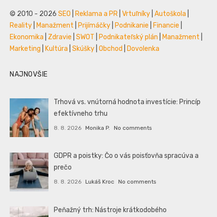
© 2010 - 2026
SEO
|
Reklama a PR
|
Vrtuľníky
|
Autoškola
|
Reality
|
Manažment
|
Prijímáčky
|
Podnikanie
|
Financie
|
Ekonomika
|
Zdravie
|
SWOT
|
Podnikateľský plán
|
Manažment
|
Marketing
|
Kultúra
|
Skúšky
|
Obchod
|
Dovolenka
NAJNOVŠIE
Trhová vs. vnútorná hodnota investície: Princíp
efektívneho trhu
8. 8. 2026
Monika P.
No comments
GDPR a poistky: Čo o vás poisťovňa spracúva a
prečo
8. 8. 2026
Lukáš Kroc
No comments
Peňažný trh: Nástroje krátkodobého