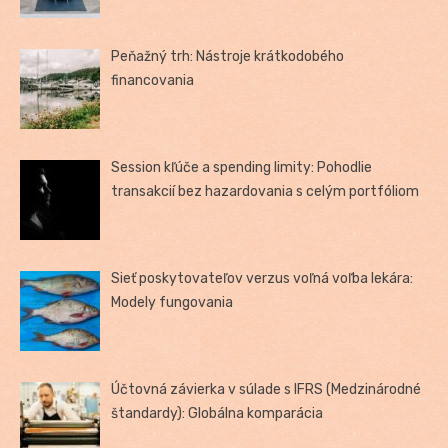
Peňažný trh: Nástroje krátkodobého
financovania
Session kľúče a spending limity: Pohodlie
transakcií bez hazardovania s celým portfóliom
Sieť poskytovateľov verzus voľná voľba lekára:
Modely fungovania
Účtovná závierka v súlade s IFRS (Medzinárodné
štandardy): Globálna komparácia