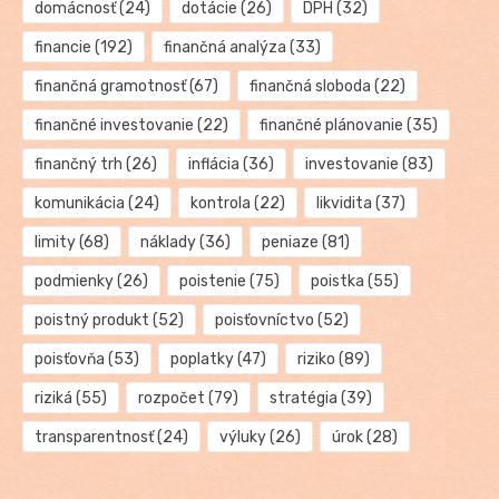
domácnosť
(24)
dotácie
(26)
DPH
(32)
financie
(192)
finančná analýza
(33)
finančná gramotnosť
(67)
finančná sloboda
(22)
finančné investovanie
(22)
finančné plánovanie
(35)
finančný trh
(26)
inflácia
(36)
investovanie
(83)
komunikácia
(24)
kontrola
(22)
likvidita
(37)
limity
(68)
náklady
(36)
peniaze
(81)
podmienky
(26)
poistenie
(75)
poistka
(55)
poistný produkt
(52)
poisťovníctvo
(52)
poisťovňa
(53)
poplatky
(47)
riziko
(89)
riziká
(55)
rozpočet
(79)
stratégia
(39)
transparentnosť
(24)
výluky
(26)
úrok
(28)