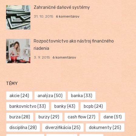
Zahraničné daňové systémy
31. 10. 2015
6 komentárov
Rozpočtovníctvo ako nástroj finančného
riadenia
3. 9. 2015
6 komentárov
TÉMY
akcie
(24)
analýza
(50)
banka
(33)
bankovníctvo
(33)
banky
(43)
bcpb
(24)
burza
(28)
burzy
(29)
cash flow
(27)
dane
(51)
disciplína
(28)
diverzifikácia
(25)
dokumenty
(25)