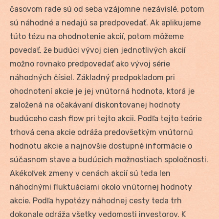
časovom rade sú od seba vzájomne nezávislé, potom
sú náhodné a nedajú sa predpovedať. Ak aplikujeme
túto tézu na ohodnotenie akcií, potom môžeme
povedať, že budúci vývoj cien jednotlivých akcií
možno rovnako predpovedať ako vývoj série
náhodných čísiel. Základný predpokladom pri
ohodnotení akcie je jej vnútorná hodnota, ktorá je
založená na očakávaní diskontovanej hodnoty
budúceho cash flow pri tejto akcii. Podľa tejto teórie
trhová cena akcie odráža predovšetkým vnútornú
hodnotu akcie a najnovšie dostupné informácie o
súčasnom stave a budúcich možnostiach spoločnosti.
Akékoľvek zmeny v cenách akcií sú teda len
náhodnými fluktuáciami okolo vnútornej hodnoty
akcie. Podľa hypotézy náhodnej cesty teda trh
dokonale odráža všetky vedomosti investorov. K