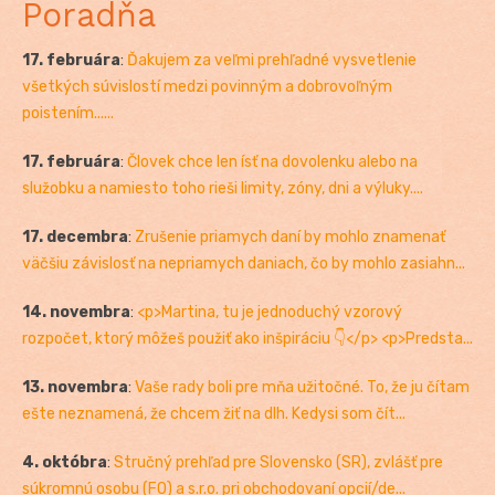
Poradňa
17. februára
:
Ďakujem za veľmi prehľadné vysvetlenie
všetkých súvislostí medzi povinným a dobrovoľným
poistením......
17. februára
:
Človek chce len ísť na dovolenku alebo na
služobku a namiesto toho rieši limity, zóny, dni a výluky....
17. decembra
:
Zrušenie priamych daní by mohlo znamenať
väčšiu závislosť na nepriamych daniach, čo by mohlo zasiahn...
14. novembra
:
<p>Martina, tu je jednoduchý vzorový
rozpočet, ktorý môžeš použiť ako inšpiráciu 👇</p> <p>Predsta...
13. novembra
:
Vaše rady boli pre mňa užitočné. To, že ju čítam
ešte neznamená, že chcem žiť na dlh. Kedysi som čít...
4. októbra
:
Stručný prehľad pre Slovensko (SR), zvlášť pre
súkromnú osobu (FO) a s.r.o. pri obchodovaní opcií/de...