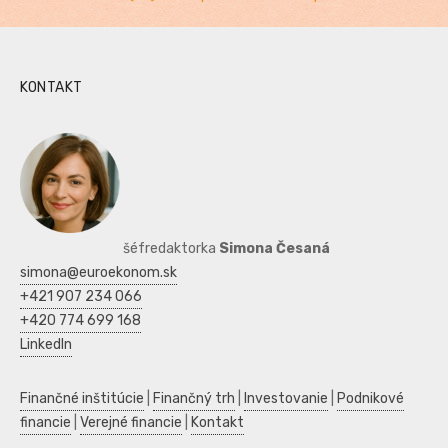
KONTAKT
šéfredaktorka
Simona Česaná
simona@euroekonom.sk
+421 907 234 066
+420 774 699 168
LinkedIn
Finančné inštitúcie
|
Finančný trh
|
Investovanie
|
Podnikové
financie
|
Verejné financie
|
Kontakt