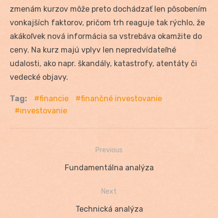
zmenám kurzov môže preto dochádzať len pôsobením
vonkajších faktorov, pričom trh reaguje tak rýchlo, že
akákoľvek nová informácia sa vstrebáva okamžite do
ceny. Na kurz majú vplyv len nepredvídateľné
udalosti, ako napr. škandály, katastrofy, atentáty či
vedecké objavy.
Tag:
financie
finančné investovanie
investovanie
Previous
Navigácia
Previous
Fundamentálna analýza
v
post:
Next
článku
Next
Technická analýza