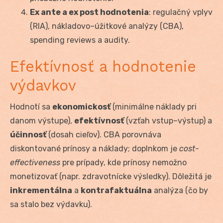
Ex ante a ex post hodnotenia
: regulačný vplyv
(RIA), nákladovo–úžitkové analýzy (CBA),
spending reviews a audity.
Efektívnosť a hodnotenie
výdavkov
Hodnotí sa
ekonomickosť
(minimálne náklady pri
danom výstupe),
efektívnosť
(vzťah vstup–výstup) a
účinnosť
(dosah cieľov). CBA porovnáva
diskontované prínosy a náklady; doplnkom je
cost-
effectiveness
pre prípady, kde prínosy nemožno
monetizovať (napr. zdravotnícke výsledky). Dôležitá je
inkrementálna
a
kontrafaktuálna
analýza (čo by
sa stalo bez výdavku).