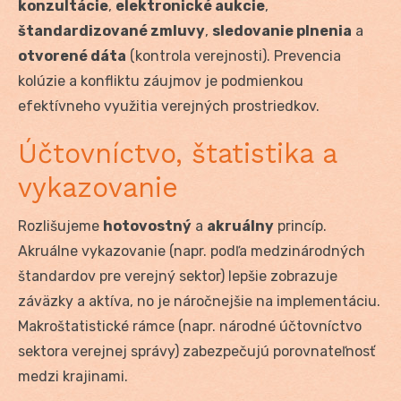
konzultácie
,
elektronické aukcie
,
štandardizované zmluvy
,
sledovanie plnenia
a
otvorené dáta
(kontrola verejnosti). Prevencia
kolúzie a konfliktu záujmov je podmienkou
efektívneho využitia verejných prostriedkov.
Účtovníctvo, štatistika a
vykazovanie
Rozlišujeme
hotovostný
a
akruálny
princíp.
Akruálne vykazovanie (napr. podľa medzinárodných
štandardov pre verejný sektor) lepšie zobrazuje
záväzky a aktíva, no je náročnejšie na implementáciu.
Makroštatistické rámce (napr. národné účtovníctvo
sektora verejnej správy) zabezpečujú porovnateľnosť
medzi krajinami.