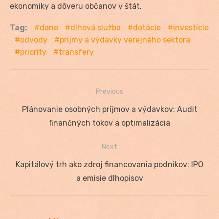
ekonomiky a dôveru občanov v štát.
Tag:
dane
dlhová služba
dotácie
investície
odvody
príjmy a výdavky verejného sektora
priority
transfery
Previous
Navigácia
Previous
Plánovanie osobných príjmov a výdavkov: Audit
v
post:
finančných tokov a optimalizácia
článku
Next
Next
Kapitálový trh ako zdroj financovania podnikov: IPO
post:
a emisie dlhopisov