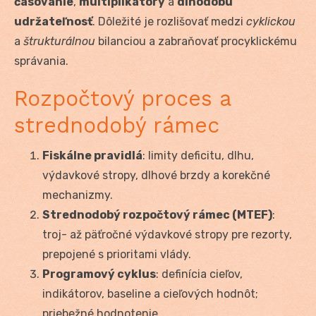
časovanie
,
multiplikátory
a
dlhodobú
udržateľnosť
. Dôležité je rozlišovať medzi
cyklickou
a
štrukturálnou
bilanciou a zabraňovať procyklickému
správania.
Rozpočtový proces a
strednodobý rámec
Fiskálne pravidlá
: limity deficitu, dlhu,
výdavkové stropy, dlhové brzdy a korekčné
mechanizmy.
Strednodobý rozpočtový rámec (MTEF)
:
troj- až päťročné výdavkové stropy pre rezorty,
prepojené s prioritami vlády.
Programový cyklus
: definícia cieľov,
indikátorov, baseline a cieľových hodnôt;
priebežné hodnotenie.