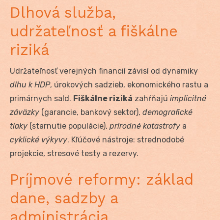
Dlhová služba,
udržateľnosť a fiškálne
riziká
Udržateľnosť verejných financií závisí od dynamiky
dlhu k HDP
, úrokových sadzieb, ekonomického rastu a
primárnych sald.
Fiškálne riziká
zahŕňajú
implicitné
záväzky
(garancie, bankový sektor),
demografické
tlaky
(starnutie populácie),
prírodné katastrofy
a
cyklické výkyvy
. Kľúčové nástroje: strednodobé
projekcie, stresové testy a rezervy.
Príjmové reformy: základ
dane, sadzby a
administrácia