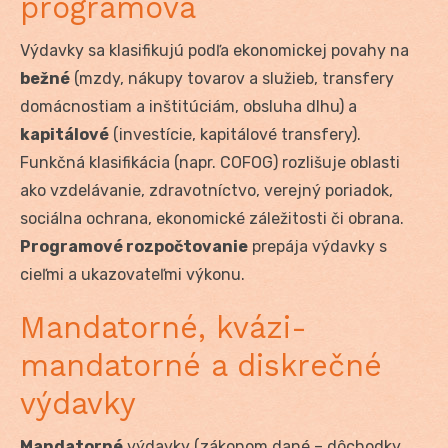
programová
Výdavky sa klasifikujú podľa ekonomickej povahy na
bežné
(mzdy, nákupy tovarov a služieb, transfery
domácnostiam a inštitúciám, obsluha dlhu) a
kapitálové
(investície, kapitálové transfery).
Funkčná klasifikácia (napr. COFOG) rozlišuje oblasti
ako vzdelávanie, zdravotníctvo, verejný poriadok,
sociálna ochrana, ekonomické záležitosti či obrana.
Programové rozpočtovanie
prepája výdavky s
cieľmi a ukazovateľmi výkonu.
Mandatorné, kvázi-
mandatorné a diskrečné
výdavky
Mandatorné
výdavky (zákonom dané – dôchodky,