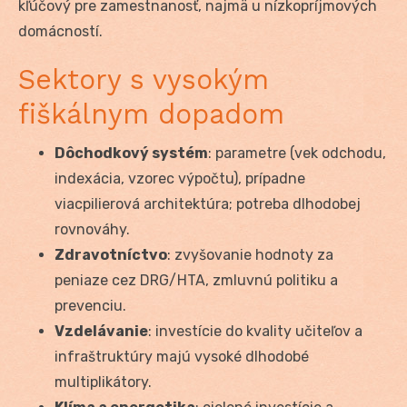
kľúčový pre zamestnanosť, najmä u nízkopríjmových
domácností.
Sektory s vysokým
fiškálnym dopadom
Dôchodkový systém
: parametre (vek odchodu,
indexácia, vzorec výpočtu), prípadne
viacpilierová architektúra; potreba dlhodobej
rovnováhy.
Zdravotníctvo
: zvyšovanie hodnoty za
peniaze cez DRG/HTA, zmluvnú politiku a
prevenciu.
Vzdelávanie
: investície do kvality učiteľov a
infraštruktúry majú vysoké dlhodobé
multiplikátory.