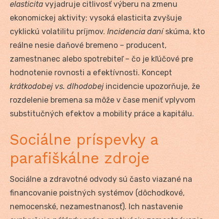
elasticita
vyjadruje citlivosť výberu na zmenu
ekonomickej aktivity; vysoká elasticita zvyšuje
cyklickú volatilitu príjmov.
Incidencia daní
skúma, kto
reálne nesie daňové bremeno – producent,
zamestnanec alebo spotrebiteľ – čo je kľúčové pre
hodnotenie rovnosti a efektívnosti. Koncept
krátkodobej vs. dlhodobej
incidencie upozorňuje, že
rozdelenie bremena sa môže v čase meniť vplyvom
substitučných efektov a mobility práce a kapitálu.
Sociálne príspevky a
parafiškálne zdroje
Sociálne a zdravotné odvody sú často viazané na
financovanie poistných systémov (dôchodkové,
nemocenské, nezamestnanosť). Ich nastavenie