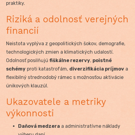
praktiky.
Riziká a odolnosť verejných
financií
Neistota vyplýva z geopolitických šokov, demografie,
technologických zmien a klimatických udalostí.
Odolnosť posilňujú
fiškálne rezervy
,
poistné
schémy
proti katastrofám,
diverzifikácia príjmov
a
flexibilný strednodobý rámec s možnosťou aktivácie
únikových klauzúl.
Ukazovatele a metriky
výkonnosti
Daňová medzera
a administratívne náklady
výberu daní.