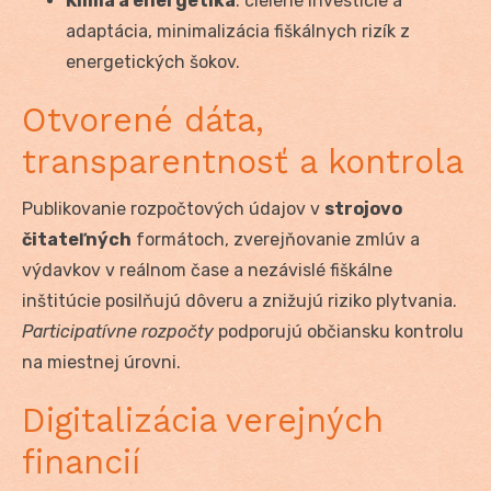
Klíma a energetika
: cielené investície a
adaptácia, minimalizácia fiškálnych rizík z
energetických šokov.
Otvorené dáta,
transparentnosť a kontrola
Publikovanie rozpočtových údajov v
strojovo
čitateľných
formátoch, zverejňovanie zmlúv a
výdavkov v reálnom čase a nezávislé fiškálne
inštitúcie posilňujú dôveru a znižujú riziko plytvania.
Participatívne rozpočty
podporujú občiansku kontrolu
na miestnej úrovni.
Digitalizácia verejných
financií