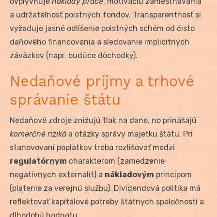
ovplyvňuje
náklady práce
, motiváciu zamestnávania
a udržateľnosť poistných fondov. Transparentnosť si
vyžaduje jasné odlíšenie poistných schém od čisto
daňového financovania a sledovanie implicitných
záväzkov (napr. budúce dôchodky).
Nedaňové príjmy a trhové
správanie štátu
Nedaňové zdroje znižujú tlak na dane, no prinášajú
komerčné riziká
a otázky správy majetku štátu. Pri
stanovovaní poplatkov treba rozlišovať medzi
regulatórnym
charakterom (zamedzenie
negatívnych externalít) a
nákladovým
princípom
(platenie za verejnú službu). Dividendová politika má
reflektovať kapitálové potreby štátnych spoločností a
dlhodobú hodnotu.