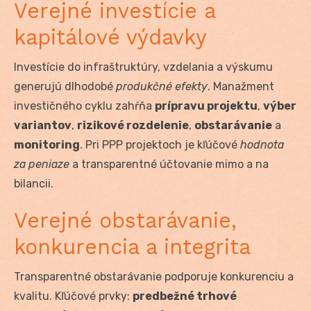
Verejné investície a
kapitálové výdavky
Investície do infraštruktúry, vzdelania a výskumu
generujú dlhodobé
produkčné efekty
. Manažment
investičného cyklu zahŕňa
prípravu projektu
,
výber
variantov
,
rizikové rozdelenie
,
obstarávanie
a
monitoring
. Pri PPP projektoch je kľúčové
hodnota
za peniaze
a transparentné účtovanie mimo a na
bilancii.
Verejné obstarávanie,
konkurencia a integrita
Transparentné obstarávanie podporuje konkurenciu a
kvalitu. Kľúčové prvky:
predbežné trhové