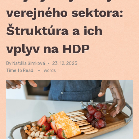
verejného sektora:
Štruktúra a ich
vplyv na HDP
By
Natália Šimková
Posted
23. 12. 2025
on
Time to Read:
-
words