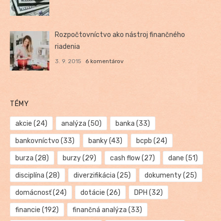
Rozpočtovníctvo ako nástroj finančného
riadenia
3. 9. 2015
6 komentárov
TÉMY
akcie
(24)
analýza
(50)
banka
(33)
bankovníctvo
(33)
banky
(43)
bcpb
(24)
burza
(28)
burzy
(29)
cash flow
(27)
dane
(51)
disciplína
(28)
diverzifikácia
(25)
dokumenty
(25)
domácnosť
(24)
dotácie
(26)
DPH
(32)
financie
(192)
finančná analýza
(33)