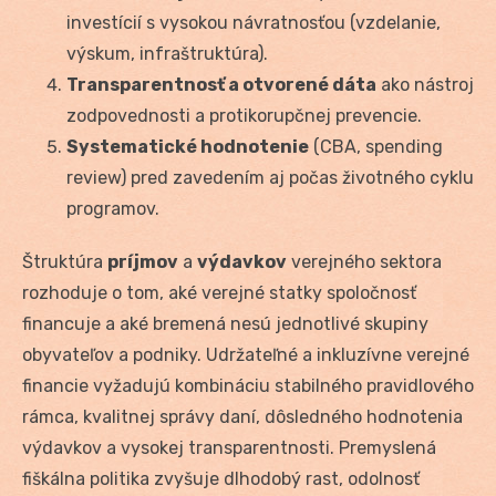
investícií s vysokou návratnosťou (vzdelanie,
výskum, infraštruktúra).
Transparentnosť a otvorené dáta
ako nástroj
zodpovednosti a protikorupčnej prevencie.
Systematické hodnotenie
(CBA, spending
review) pred zavedením aj počas životného cyklu
programov.
Štruktúra
príjmov
a
výdavkov
verejného sektora
rozhoduje o tom, aké verejné statky spoločnosť
financuje a aké bremená nesú jednotlivé skupiny
obyvateľov a podniky. Udržateľné a inkluzívne verejné
financie vyžadujú kombináciu stabilného pravidlového
rámca, kvalitnej správy daní, dôsledného hodnotenia
výdavkov a vysokej transparentnosti. Premyslená
fiškálna politika zvyšuje dlhodobý rast, odolnosť