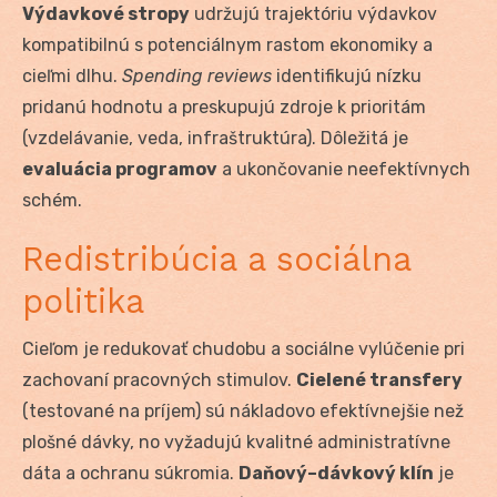
Výdavkové stropy
udržujú trajektóriu výdavkov
kompatibilnú s potenciálnym rastom ekonomiky a
cieľmi dlhu.
Spending reviews
identifikujú nízku
pridanú hodnotu a preskupujú zdroje k prioritám
(vzdelávanie, veda, infraštruktúra). Dôležitá je
evaluácia programov
a ukončovanie neefektívnych
schém.
Redistribúcia a sociálna
politika
Cieľom je redukovať chudobu a sociálne vylúčenie pri
zachovaní pracovných stimulov.
Cielené transfery
(testované na príjem) sú nákladovo efektívnejšie než
plošné dávky, no vyžadujú kvalitné administratívne
dáta a ochranu súkromia.
Daňový–dávkový klín
je