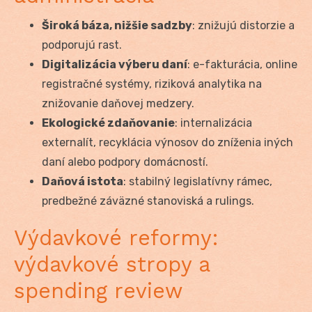
Široká báza, nižšie sadzby
: znižujú distorzie a
podporujú rast.
Digitalizácia výberu daní
: e-fakturácia, online
registračné systémy, riziková analytika na
znižovanie daňovej medzery.
Ekologické zdaňovanie
: internalizácia
externalít, recyklácia výnosov do zníženia iných
daní alebo podpory domácností.
Daňová istota
: stabilný legislatívny rámec,
predbežné záväzné stanoviská a rulings.
Výdavkové reformy:
výdavkové stropy a
spending review