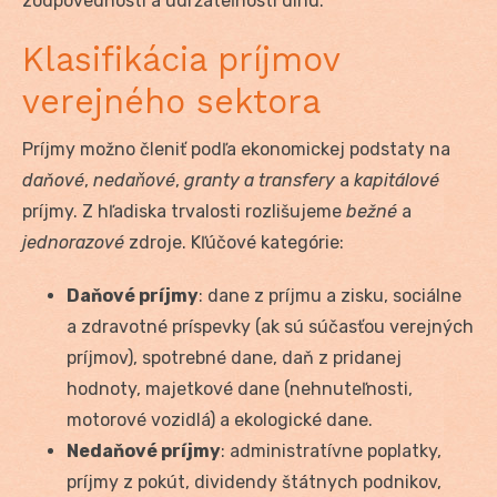
zodpovednosti a udržateľnosti dlhu.
Klasifikácia príjmov
verejného sektora
Príjmy možno členiť podľa ekonomickej podstaty na
daňové
,
nedaňové
,
granty a transfery
a
kapitálové
príjmy. Z hľadiska trvalosti rozlišujeme
bežné
a
jednorazové
zdroje. Kľúčové kategórie:
Daňové príjmy
: dane z príjmu a zisku, sociálne
a zdravotné príspevky (ak sú súčasťou verejných
príjmov), spotrebné dane, daň z pridanej
hodnoty, majetkové dane (nehnuteľnosti,
motorové vozidlá) a ekologické dane.
Nedaňové príjmy
: administratívne poplatky,
príjmy z pokút, dividendy štátnych podnikov,