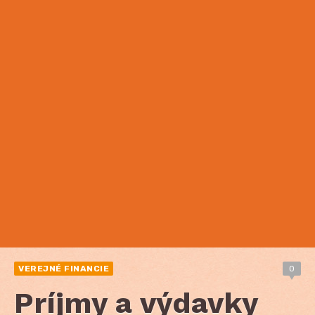
VEREJNÉ FINANCIE
0
Príjmy a výdavky