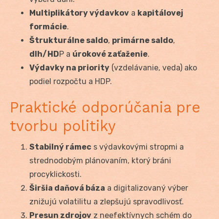
Multiplikátory výdavkov
a
kapitálovej
formácie
.
Štrukturálne saldo
,
primárne saldo
,
dlh/HD
P a
úrokové zaťaženie
.
Výdavky na priority
(vzdelávanie, veda) ako
podiel rozpočtu a HDP.
Praktické odporúčania pre
tvorbu politiky
Stabilný rámec
s výdavkovými stropmi a
strednodobým plánovaním, ktorý bráni
procyklickosti.
Širšia daňová báza
a digitalizovaný výber
znižujú volatilitu a zlepšujú spravodlivosť.
Presun zdrojov
z neefektívnych schém do