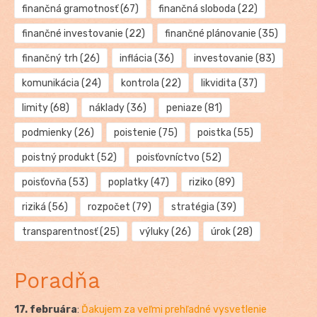
finančná gramotnosť
(67)
finančná sloboda
(22)
finančné investovanie
(22)
finančné plánovanie
(35)
finančný trh
(26)
inflácia
(36)
investovanie
(83)
komunikácia
(24)
kontrola
(22)
likvidita
(37)
limity
(68)
náklady
(36)
peniaze
(81)
podmienky
(26)
poistenie
(75)
poistka
(55)
poistný produkt
(52)
poisťovníctvo
(52)
poisťovňa
(53)
poplatky
(47)
riziko
(89)
riziká
(56)
rozpočet
(79)
stratégia
(39)
transparentnosť
(25)
výluky
(26)
úrok
(28)
Poradňa
17. februára
:
Ďakujem za veľmi prehľadné vysvetlenie