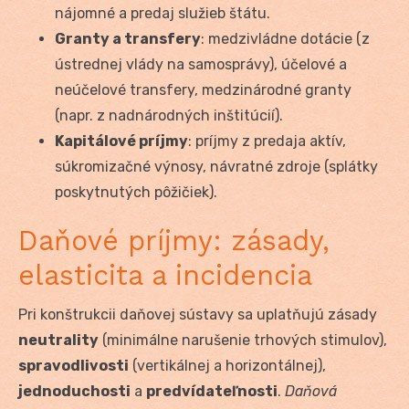
nájomné a predaj služieb štátu.
Granty a transfery
: medzivládne dotácie (z
ústrednej vlády na samosprávy), účelové a
neúčelové transfery, medzinárodné granty
(napr. z nadnárodných inštitúcií).
Kapitálové príjmy
: príjmy z predaja aktív,
súkromizačné výnosy, návratné zdroje (splátky
poskytnutých pôžičiek).
Daňové príjmy: zásady,
elasticita a incidencia
Pri konštrukcii daňovej sústavy sa uplatňujú zásady
neutrality
(minimálne narušenie trhových stimulov),
spravodlivosti
(vertikálnej a horizontálnej),
jednoduchosti
a
predvídateľnosti
.
Daňová