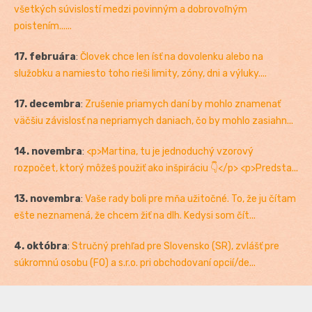
všetkých súvislostí medzi povinným a dobrovoľným
poistením......
17. februára
:
Človek chce len ísť na dovolenku alebo na
služobku a namiesto toho rieši limity, zóny, dni a výluky....
17. decembra
:
Zrušenie priamych daní by mohlo znamenať
väčšiu závislosť na nepriamych daniach, čo by mohlo zasiahn...
14. novembra
:
<p>Martina, tu je jednoduchý vzorový
rozpočet, ktorý môžeš použiť ako inšpiráciu 👇</p> <p>Predsta...
13. novembra
:
Vaše rady boli pre mňa užitočné. To, že ju čítam
ešte neznamená, že chcem žiť na dlh. Kedysi som čít...
4. októbra
:
Stručný prehľad pre Slovensko (SR), zvlášť pre
súkromnú osobu (FO) a s.r.o. pri obchodovaní opcií/de...