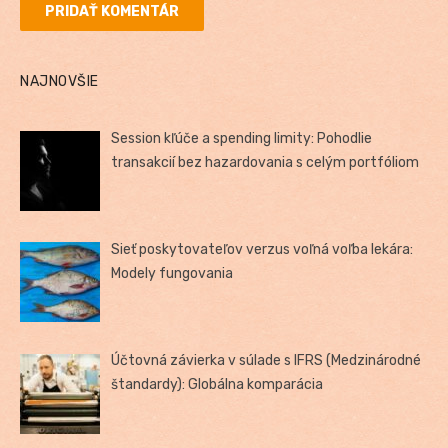
NAJNOVŠIE
Session kľúče a spending limity: Pohodlie
transakcií bez hazardovania s celým portfóliom
Sieť poskytovateľov verzus voľná voľba lekára:
Modely fungovania
Účtovná závierka v súlade s IFRS (Medzinárodné
štandardy): Globálna komparácia