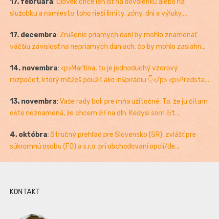
17. februára
:
Človek chce len ísť na dovolenku alebo na
služobku a namiesto toho rieši limity, zóny, dni a výluky....
17. decembra
:
Zrušenie priamych daní by mohlo znamenať
väčšiu závislosť na nepriamych daniach, čo by mohlo zasiahn...
14. novembra
:
<p>Martina, tu je jednoduchý vzorový
rozpočet, ktorý môžeš použiť ako inšpiráciu 👇</p> <p>Predsta...
13. novembra
:
Vaše rady boli pre mňa užitočné. To, že ju čítam
ešte neznamená, že chcem žiť na dlh. Kedysi som čít...
4. októbra
:
Stručný prehľad pre Slovensko (SR), zvlášť pre
súkromnú osobu (FO) a s.r.o. pri obchodovaní opcií/de...
KONTAKT