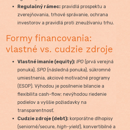
Regulačný rámec:
pravidlá prospektu a
zverejňovania, trhové správanie, ochrana
investorov a pravidlá proti zneužívaniu trhu.
Formy financovania:
vlastné vs. cudzie zdroje
Vlastné imanie (equity):
IPO
(prvá verejná
ponuka),
SPO
(následná ponuka), súkromné
umiestnenia, akciové motivačné programy
(ESOP). Výhodou je posilnenie bilancie a
flexibilita cash-flow; nevýhodou riedenie
podielov a vyššie požiadavky na
transparentnosť.
Cudzie zdroje (debt):
korporátne dlhopisy
(seniorné/secure,
high-yield
), konvertibilné a