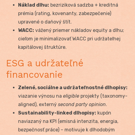
Náklad dlhu:
bezriziková sadzba + kreditná
prémia (rating, kovenanty, zabezpečenie)
upravené o daňový štít.
WACC:
vážený priemer nákladov equity a dlhu;
cieľom je minimalizovať WACC pri udržateľnej
kapitálovej štruktúre.
ESG a udržateľné
financovanie
Zelené, sociálne a udržateľnostné dlhopisy:
viazanie výnosu na
eligible
projekty (taxonomy-
aligned), externý
second party opinion
.
Sustainability-linked dlhopisy:
kupón
naviazaný na KPI (emisná intenzita, energia,
bezpečnosť práce) – motivuje k dlhodobým