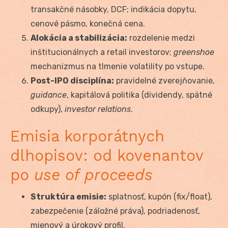
transakčné násobky, DCF; indikácia dopytu,
cenové pásmo, konečná cena.
Alokácia a stabilizácia:
rozdelenie medzi
inštitucionálnych a retail investorov;
greenshoe
mechanizmus na tlmenie volatility po vstupe.
Post-IPO disciplína:
pravidelné zverejňovanie,
guidance
, kapitálová politika (dividendy, spätné
odkupy),
investor relations
.
Emisia korporátnych
dlhopisov: od kovenantov
po
use of proceeds
Struktúra emisie:
splatnosť, kupón (fix/float),
zabezpečenie (záložné práva), podriadenosť,
mienový a úrokový profil.