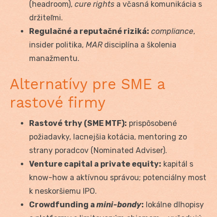
(headroom),
cure rights
a včasná komunikácia s
držiteľmi.
Regulačné a reputačné riziká:
compliance
,
insider politika,
MAR
disciplína a školenia
manažmentu.
Alternatívy pre SME a
rastové firmy
Rastové trhy (SME MTF):
prispôsobené
požiadavky, lacnejšia kotácia, mentoring zo
strany poradcov (Nominated Adviser).
Venture capital a private equity:
kapitál s
know-how a aktívnou správou; potenciálny most
k neskoršiemu IPO.
Crowdfunding a
mini-bondy
:
lokálne dlhopisy