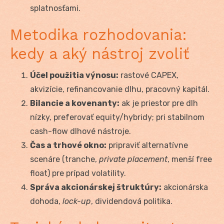
splatnosťami.
Metodika rozhodovania:
kedy a aký nástroj zvoliť
Účel použitia výnosu:
rastové CAPEX,
akvizície, refinancovanie dlhu, pracovný kapitál.
Bilancie a kovenanty:
ak je priestor pre dlh
nízky, preferovať equity/hybridy; pri stabilnom
cash-flow dlhové nástroje.
Čas a trhové okno:
pripraviť alternatívne
scenáre (tranche,
private placement
, menší free
float) pre prípad volatility.
Správa akcionárskej štruktúry:
akcionárska
dohoda,
lock-up
, dividendová politika.