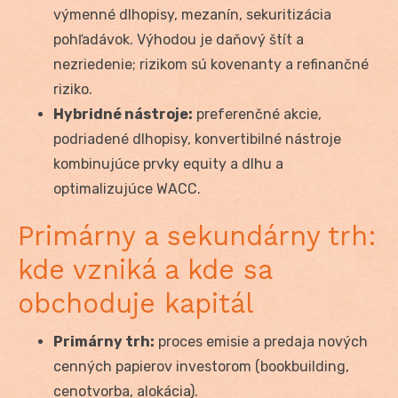
výmenné dlhopisy, mezanín, sekuritizácia
pohľadávok. Výhodou je daňový štít a
nezriedenie; rizikom sú kovenanty a refinančné
riziko.
Hybridné nástroje:
preferenčné akcie,
podriadené dlhopisy, konvertibilné nástroje
kombinujúce prvky equity a dlhu a
optimalizujúce WACC.
Primárny a sekundárny trh:
kde vzniká a kde sa
obchoduje kapitál
Primárny trh:
proces emisie a predaja nových
cenných papierov investorom (bookbuilding,
cenotvorba, alokácia).