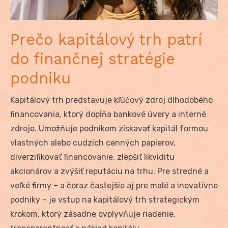
Prečo kapitálový trh patrí
do finančnej stratégie
podniku
Kapitálový trh predstavuje kľúčový zdroj dlhodobého
financovania, ktorý dopĺňa bankové úvery a interné
zdroje. Umožňuje podnikom získavať kapitál formou
vlastných alebo cudzích cenných papierov,
diverzifikovať financovanie, zlepšiť likviditu
akcionárov a zvýšiť reputáciu na trhu. Pre stredné a
veľké firmy – a čoraz častejšie aj pre malé a inovatívne
podniky – je vstup na kapitálový trh strategickým
krokom, ktorý zásadne ovplyvňuje riadenie,