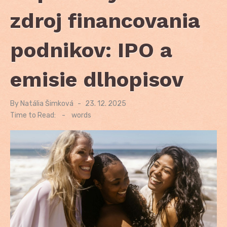
zdroj financovania
podnikov: IPO a
emisie dlhopisov
By
Natália Šimková
Posted
23. 12. 2025
on
Time to Read:
-
words