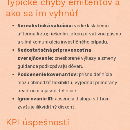
Typické chyby emitentov a
ako sa im vyhnúť
Nerealistická valuácia:
vedie k slabému
aftermarketu; riešením je konzervatívne pásmo
a silná komunikácia investičného prípadu.
Nedostatočná pripravenosť na
zverejňovanie:
oneskorené výkazy a zmeny
guidance podkopávajú dôveru.
Podcenenie kovenantov:
prísne definície
môžu obmedziť flexibilitu; vyjednať primeraný
headroom a jasné definície.
Ignorovanie IR:
absencia dialogu s trhom
zvyšuje ilikviditný diskont.
KPI úspešnosti