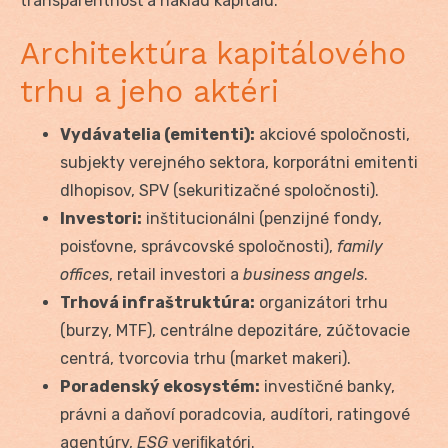
transparentnosť a náklad kapitálu.
Architektúra kapitálového
trhu a jeho aktéri
Vydávatelia (emitenti):
akciové spoločnosti,
subjekty verejného sektora, korporátni emitenti
dlhopisov, SPV (sekuritizačné spoločnosti).
Investori:
inštitucionálni (penzijné fondy,
poisťovne, správcovské spoločnosti),
family
offices
, retail investori a
business angels
.
Trhová infraštruktúra:
organizátori trhu
(burzy, MTF), centrálne depozitáre, zúčtovacie
centrá, tvorcovia trhu (market makeri).
Poradenský ekosystém:
investičné banky,
právni a daňoví poradcovia, audítori, ratingové
agentúry,
ESG
veriﬁkatóri.