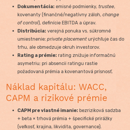
Dokumentácia:
emisné podmienky,
trustee
,
kovenanty (finančné/negatívny záloh,
change
of control
), definície EBITDA a úprav.
Distribúcia:
verejná ponuka vs. súkromné
umiestnenie;
private placement
urýchľuje čas do
trhu, ale obmedzuje okruh investorov.
Rating a prémie:
rating znižuje informačnú
asymetriu; pri absencii ratingu rastie
požadovaná prémia a kovenantová prísnosť.
Náklad kapitálu: WACC,
CAPM a rizikové prémie
CAPM pre vlastné imanie:
bezriziková sadzba
+ beta × trhová prémia + špecifické prirážky
(veľkosť, krajina, likvidita, governance).