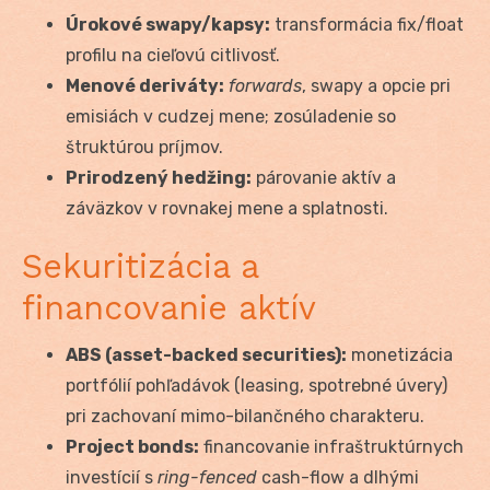
Úrokové swapy/kapsy:
transformácia fix/float
profilu na cieľovú citlivosť.
Menové deriváty:
forwards
, swapy a opcie pri
emisiách v cudzej mene; zosúladenie so
štruktúrou príjmov.
Prirodzený hedžing:
párovanie aktív a
záväzkov v rovnakej mene a splatnosti.
Sekuritizácia a
financovanie aktív
ABS (asset-backed securities):
monetizácia
portfólií pohľadávok (leasing, spotrebné úvery)
pri zachovaní mimo-bilančného charakteru.
Project bonds:
financovanie infraštruktúrnych
investícií s
ring-fenced
cash-flow a dlhými