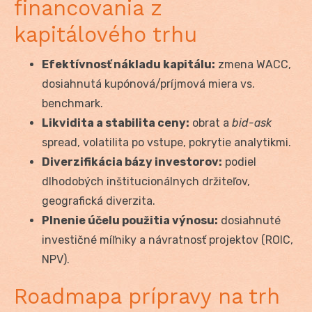
financovania z
kapitálového trhu
Efektívnosť nákladu kapitálu:
zmena WACC,
dosiahnutá kupónová/príjmová miera vs.
benchmark.
Likvidita a stabilita ceny:
obrat a
bid-ask
spread, volatilita po vstupe, pokrytie analytikmi.
Diverzifikácia bázy investorov:
podiel
dlhodobých inštitucionálnych držiteľov,
geografická diverzita.
Plnenie účelu použitia výnosu:
dosiahnuté
investičné míľniky a návratnosť projektov (ROIC,
NPV).
Roadmapa prípravy na trh