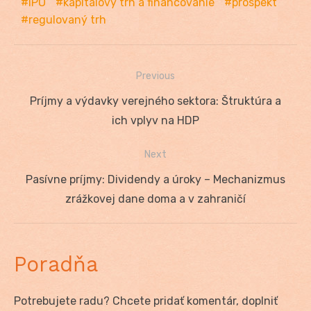
IPO
kapitálový trh a financovanie
prospekt
regulovaný trh
Previous
Navigácia
Previous
Príjmy a výdavky verejného sektora: Štruktúra a
v
post:
ich vplyv na HDP
článku
Next
Next
Pasívne príjmy: Dividendy a úroky – Mechanizmus
post:
zrážkovej dane doma a v zahraničí
Poradňa
Potrebujete radu? Chcete pridať komentár, doplniť