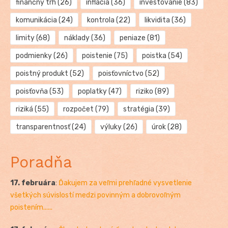
finančný trh
(26)
inflácia
(36)
investovanie
(83)
komunikácia
(24)
kontrola
(22)
likvidita
(36)
limity
(68)
náklady
(36)
peniaze
(81)
podmienky
(26)
poistenie
(75)
poistka
(54)
poistný produkt
(52)
poisťovníctvo
(52)
poisťovňa
(53)
poplatky
(47)
riziko
(89)
riziká
(55)
rozpočet
(79)
stratégia
(39)
transparentnosť
(24)
výluky
(26)
úrok
(28)
Poradňa
17. februára
:
Ďakujem za veľmi prehľadné vysvetlenie
všetkých súvislostí medzi povinným a dobrovoľným
poistením......