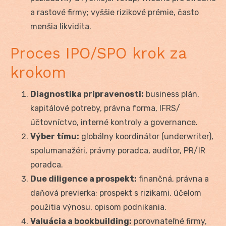
a rastové firmy; vyššie rizikové prémie, často
menšia likvidita.
Proces IPO/SPO krok za
krokom
Diagnostika pripravenosti:
business plán,
kapitálové potreby, právna forma, IFRS/
účtovníctvo, interné kontroly a governance.
Výber tímu:
globálny koordinátor (underwriter),
spolumanažéri, právny poradca, audítor, PR/IR
poradca.
Due diligence a prospekt:
finančná, právna a
daňová previerka; prospekt s rizikami, účelom
použitia výnosu, opisom podnikania.
Valuácia a bookbuilding:
porovnateľné firmy,