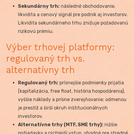
Sekundárny trh:
následné obchodovanie,
likvidita a cenový signál pre podnik aj investorov.
Likvidita sekundárneho trhu znižuje požadovanú
rizikovú prémiu.
Výber trhovej platformy:
regulovaný trh vs.
alternatívny trh
Regulovaný trh:
prísnejšie podmienky prijatia
(kapitalizácia, free float, história hospodárenia),
vyššie náklady a prísne zverejňovanie; odmenou
je prestíž a širší okruh inštitucionálnych
investorov.
Alternatívne trhy (MTF, SME trhy):
nižšie
požiadavky a rýchlejší vstup, vhodné pre stredné