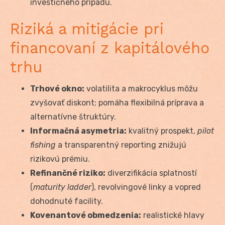
investičného prípadu.
Riziká a mitigácie pri
financovaní z kapitálového
trhu
Trhové okno:
volatilita a makrocyklus môžu
zvyšovať diskont; pomáha flexibilná príprava a
alternatívne štruktúry.
Informačná asymetria:
kvalitný prospekt,
pilot
fishing
a transparentný reporting znižujú
rizikovú prémiu.
Refinančné riziko:
diverzifikácia splatností
(
maturity ladder
), revolvingové linky a vopred
dohodnuté facility.
Kovenantové obmedzenia:
realistické hlavy