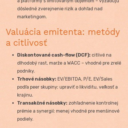
a platformy s limitovaným objemom – vyžadujú
dôsledné zverejnenie rizík a dohľad nad
marketingom.
Valuácia emitenta: metódy
a citlivosť
Diskontované cash-flow (DCF):
citlivé na
dlhodobý rast, marže a WACC – vhodné pre zrelé
podniky.
Trhové násobky:
EV/EBITDA, P/E, EV/Sales
podľa peer skupiny; upraviť o likviditu, veľkosť a
krajinu.
Transakčné násobky:
zohľadnenie kontrolnej
prémie a synergií; menej vhodné pre menšinové
podiely.