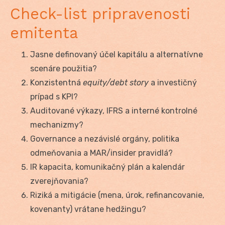
Check-list pripravenosti
emitenta
Jasne definovaný účel kapitálu a alternatívne
scenáre použitia?
Konzistentná
equity/debt story
a investičný
prípad s KPI?
Auditované výkazy, IFRS a interné kontrolné
mechanizmy?
Governance a nezávislé orgány, politika
odmeňovania a MAR/insider pravidlá?
IR kapacita, komunikačný plán a kalendár
zverejňovania?
Riziká a mitigácie (mena, úrok, refinancovanie,
kovenanty) vrátane hedžingu?