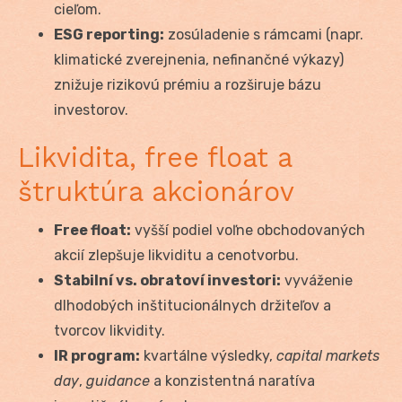
cieľom.
ESG reporting:
zosúladenie s rámcami (napr.
klimatické zverejnenia, nefinančné výkazy)
znižuje rizikovú prémiu a rozširuje bázu
investorov.
Likvidita, free float a
štruktúra akcionárov
Free float:
vyšší podiel voľne obchodovaných
akcií zlepšuje likviditu a cenotvorbu.
Stabilní vs. obratoví investori:
vyváženie
dlhodobých inštitucionálnych držiteľov a
tvorcov likvidity.
IR program:
kvartálne výsledky,
capital markets
day
,
guidance
a konzistentná naratíva