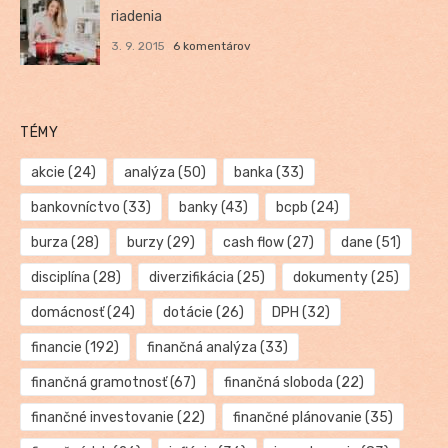
riadenia
3. 9. 2015
6 komentárov
TÉMY
akcie
(24)
analýza
(50)
banka
(33)
bankovníctvo
(33)
banky
(43)
bcpb
(24)
burza
(28)
burzy
(29)
cash flow
(27)
dane
(51)
disciplína
(28)
diverzifikácia
(25)
dokumenty
(25)
domácnosť
(24)
dotácie
(26)
DPH
(32)
financie
(192)
finančná analýza
(33)
finančná gramotnosť
(67)
finančná sloboda
(22)
finančné investovanie
(22)
finančné plánovanie
(35)