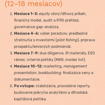
(12–18 mesiacov)
Mesiace 1–3:
equity story
/dlhový príbeh,
finančný model, audit a IFRS prehľad,
governance gap-analýza.
Mesiace 4–6:
výber poradcov, predbežné
stretnutia s investormi (
pilot fishing
), príprava
prospektu/emisných podmienok.
Mesiace 7–9:
due diligence, IR materiály, ESG
rámec, interné politiky (MAR, insider list).
Mesiace 10–12:
marketing,
management
presentation
, bookbuilding; finalizácia ceny a
dokumentácie.
Po vstupe:
stabilizácia, pravidelné reporty,
budovanie pokrytia analytikmi a dlhodobá
kapitálová politika.