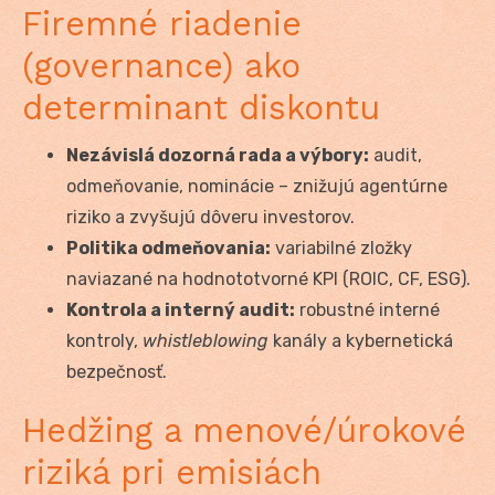
Firemné riadenie
(governance) ako
determinant diskontu
Nezávislá dozorná rada a výbory:
audit,
odmeňovanie, nominácie – znižujú agentúrne
riziko a zvyšujú dôveru investorov.
Politika odmeňovania:
variabilné zložky
naviazané na hodnototvorné KPI (ROIC, CF, ESG).
Kontrola a interný audit:
robustné interné
kontroly,
whistleblowing
kanály a kybernetická
bezpečnosť.
Hedžing a menové/úrokové
riziká pri emisiách