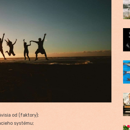
isia od (faktory):
acieho systému;