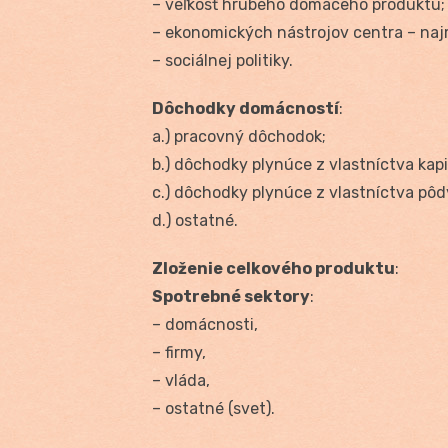
– veľkosť hrubého domáceho produktu;
– ekonomických nástrojov centra – najm
– sociálnej politiky.
Dôchodky domácností
:
a.) pracovný dôchodok;
b.) dôchodky plynúce z vlastníctva kapi
c.) dôchodky plynúce z vlastníctva pôd
d.) ostatné.
Zloženie celkového produktu
:
Spotrebné sektory
:
– domácnosti,
– firmy,
– vláda,
– ostatné (svet).