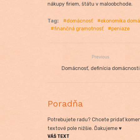
nákupy firiem, štátu v maloobchode.
Tag:
domácnosť
ekonomika domá
finančná gramotnosť
peniaze
Previous
Navigácia
Previous
Domácnosť, definícia domácnosti
v
post:
článku
Poradňa
Potrebujete radu? Chcete pridať koment
textové pole nižšie. Ďakujeme ♥
VÁŠ TEXT