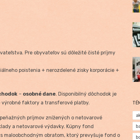
vateľstva. Pre obyvateľov sú dôležité čisté príjmy
iálneho poistenia + nerozdelené zisky korporácie +
chodok
–
osobné dane
. Disponibilný dôchodok je
výrobné faktory a transferové platby.
TÉ
a
 peňažných príjmov znížených o netovarové
vklady a netovarové výdavky. Kúpny fond
b
 s maloobchodným obratom, ktorý prevyšuje fond o
b