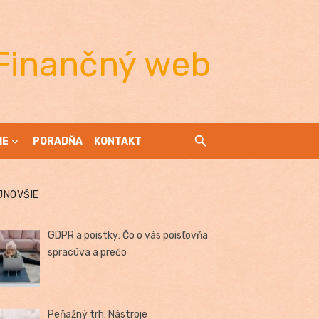
Finančný web
IE
PORADŇA
KONTAKT
JNOVŠIE
GDPR a poistky: Čo o vás poisťovňa
spracúva a prečo
Peňažný trh: Nástroje