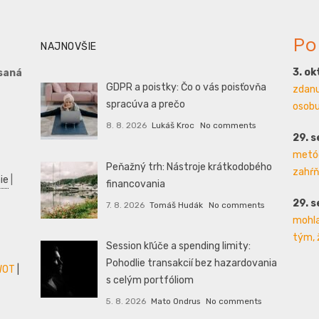
Po
NAJNOVŠIE
3. o
saná
GDPR a poistky: Čo o vás poisťovňa
zdanu
spracúva a prečo
osobu 
8. 8. 2026
Lukáš Kroc
No comments
29. 
metód
Peňažný trh: Nástroje krátkodobého
zahŕň
ie
|
financovania
29. 
7. 8. 2026
Tomáš Hudák
No comments
mohla
tým, 
Session kľúče a spending limity:
Pohodlie transakcií bez hazardovania
WOT
|
s celým portfóliom
5. 8. 2026
Mato Ondrus
No comments