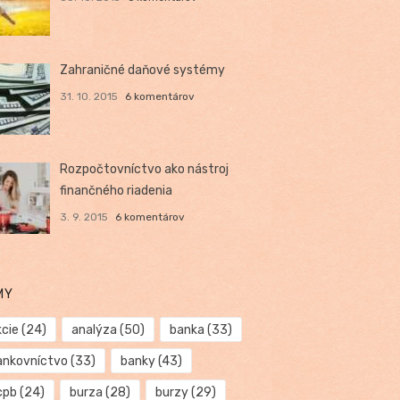
Zahraničné daňové systémy
31. 10. 2015
6 komentárov
Rozpočtovníctvo ako nástroj
finančného riadenia
3. 9. 2015
6 komentárov
MY
kcie
(24)
analýza
(50)
banka
(33)
ankovníctvo
(33)
banky
(43)
cpb
(24)
burza
(28)
burzy
(29)