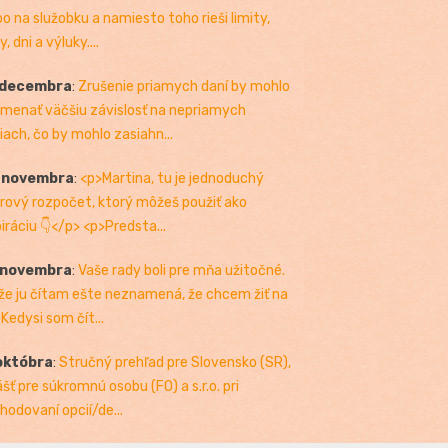
bo na služobku a namiesto toho rieši limity,
, dni a výluky....
 decembra
:
Zrušenie priamych daní by mohlo
menať väčšiu závislosť na nepriamych
iach, čo by mohlo zasiahn...
. novembra
:
<p>Martina, tu je jednoduchý
rový rozpočet, ktorý môžeš použiť ako
piráciu 👇</p> <p>Predsta...
 novembra
:
Vaše rady boli pre mňa užitočné.
 že ju čítam ešte neznamená, že chcem žiť na
 Kedysi som čít...
októbra
:
Stručný prehľad pre Slovensko (SR),
ášť pre súkromnú osobu (FO) a s.r.o. pri
hodovaní opcií/de...