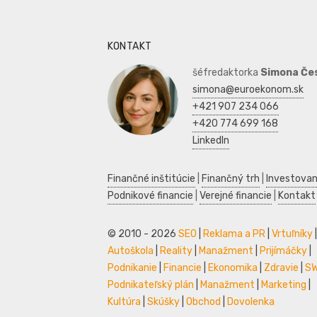
KONTAKT
šéfredaktorka
Simona Če
simona@euroekonom.sk
+421 907 234 066
+420 774 699 168
LinkedIn
Finančné inštitúcie
|
Finančný trh
|
Investovan
Podnikové financie
|
Verejné financie
|
Kontakt
© 2010 - 2026
SEO
|
Reklama a PR
|
Vrtuľníky
|
Autoškola
|
Reality
|
Manažment
|
Prijímáčky
|
Podnikanie
|
Financie
|
Ekonomika
|
Zdravie
|
S
Podnikateľský plán
|
Manažment
|
Marketing
|
Kultúra
|
Skúšky
|
Obchod
|
Dovolenka