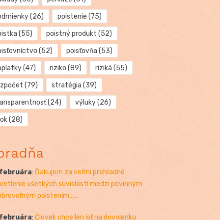
odmienky
(26)
poistenie
(75)
oistka
(55)
poistný produkt
(52)
oisťovníctvo
(52)
poisťovňa
(53)
oplatky
(47)
riziko
(89)
riziká
(55)
ozpočet
(79)
stratégia
(39)
ransparentnosť
(24)
výluky
(26)
rok
(28)
oradňa
 februára
:
Ďakujem za veľmi prehľadné
vetlenie všetkých súvislostí medzi povinným
obrovoľným poistením......
 februára
:
Človek chce len ísť na dovolenku