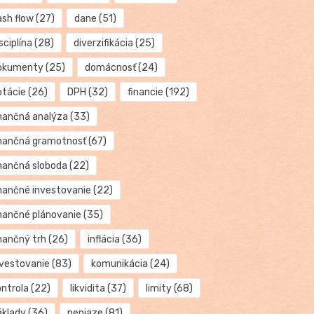
ash flow
(27)
dane
(51)
sciplína
(28)
diverzifikácia
(25)
okumenty
(25)
domácnosť
(24)
otácie
(26)
DPH
(32)
financie
(192)
inančná analýza
(33)
inančná gramotnosť
(67)
inančná sloboda
(22)
inančné investovanie
(22)
inančné plánovanie
(35)
inančný trh
(26)
inflácia
(36)
nvestovanie
(83)
komunikácia
(24)
ontrola
(22)
likvidita
(37)
limity
(68)
áklady
(36)
peniaze
(81)