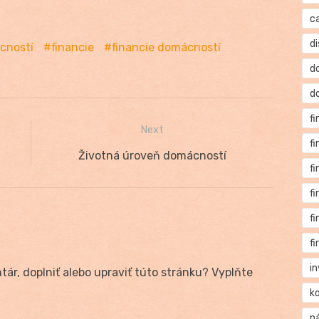
c
di
cností
financie
financie domácností
d
d
f
Next
f
Next
Životná úroveň domácností
f
post:
f
f
f
i
ár, doplniť alebo upraviť túto stránku? Vyplňte
k
n