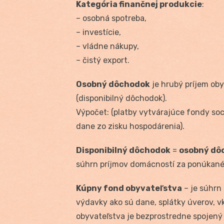
Kategória finančnej produkcie
:
– osobná spotreba,
– investície,
– vládne nákupy,
– čistý export.
Osobný dôchodok
je hrubý príjem oby
(disponibilný dôchodok).
Výpočet: (platby vytvárajúce fondy soc
dane zo zisku hospodárenia).
Disponibilný dôchodok
=
osobný dô
súhrn príjmov domácností za ponúkané 
Kúpny fond obyvateľstva
– je súhrn
výdavky ako sú dane, splátky úverov, 
obyvateľstva je bezprostredne spojený