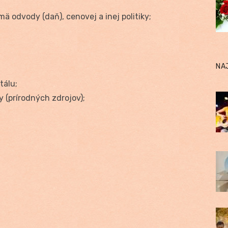
ä odvody (daň), cenovej a inej politiky;
NA
tálu;
y (prírodných zdrojov);