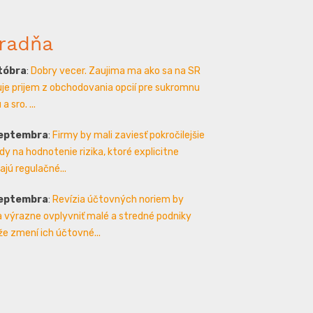
radňa
któbra
:
Dobry vecer. Zaujima ma ako sa na SR
je prijem z obchodovania opcií pre sukromnu
a sro. ...
septembra
:
Firmy by mali zaviesť pokročilejšie
y na hodnotenie rizika, ktoré explicitne
ajú regulačné...
septembra
:
Revízia účtovných noriem by
 výrazne ovplyvniť malé a stredné podniky
že zmení ich účtovné...