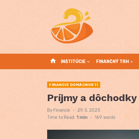
Skip
to
content
home
INŠTITÚCIE
FINANČNÝ TRH
FINANCIE DOMÁCNOSTÍ
Príjmy a dôchodky
By
Financie
Posted
29. 5. 2023
on
Time to Read:
1 min
-
169
words