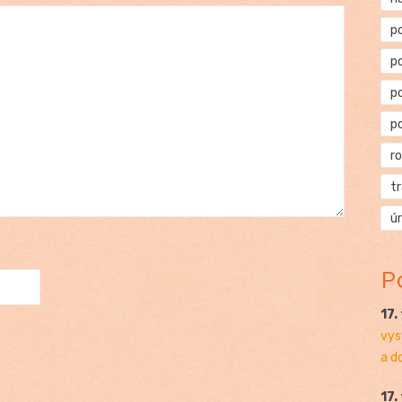
p
p
p
p
r
t
ú
P
17.
vys
a d
17.