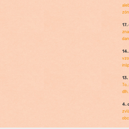
ale
zóny
17.
zna
dan
14
vzo
inš
13.
To,
dlh.
4. 
zvl
obc