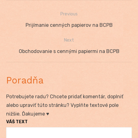
Previous
Navigácia
Previous
Prijímanie cenných papierov na BCPB
v
post:
Next
článku
Next
Obchodovanie s cennými papiermi na BCPB
post:
Poradňa
Potrebujete radu? Chcete pridať komentár, doplniť
alebo upraviť túto stránku? Vyplňte textové pole
nižšie. Ďakujeme ♥
VÁŠ TEXT