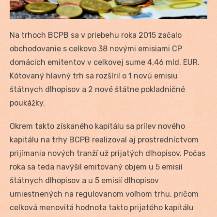
Na trhoch BCPB sa v priebehu roka 2015 začalo
obchodovanie s celkovo 38 novými emisiami CP
domácich emitentov v celkovej sume 4,46 mld. EUR.
Kótovaný hlavný trh sa rozšíril o 1 novú emisiu
štátnych dlhopisov a 2 nové štátne pokladničné
poukážky.
Okrem takto získaného kapitálu sa prílev nového
kapitálu na trhy BCPB realizoval aj prostredníctvom
prijímania nových tranží už prijatých dlhopisov. Počas
roka sa teda navýšil emitovaný objem u 5 emisií
štátnych dlhopisov a u 5 emisií dlhopisov
umiestnených na regulovanom voľnom trhu, pričom
celková menovitá hodnota takto prijatého kapitálu