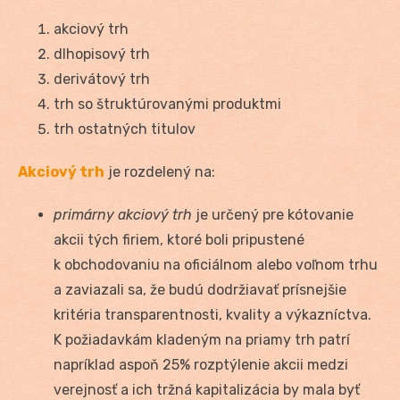
akciový trh
dlhopisový trh
derivátový trh
trh so štruktúrovanými produktmi
trh ostatných titulov
Akciový trh
je rozdelený na:
primárny akciový trh
je určený pre kótovanie
akcii tých firiem, ktoré boli pripustené
k obchodovaniu na oficiálnom alebo voľnom trhu
a zaviazali sa, že budú dodržiavať prísnejšie
kritéria transparentnosti, kvality a výkazníctva.
K požiadavkám kladeným na priamy trh patrí
napríklad aspoň 25% rozptýlenie akcii medzi
verejnosť a ich tržná kapitalizácia by mala byť