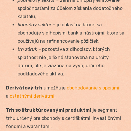
podnikový sektor
– zahŕňa dlhopisy emitované
spoločnosťami za účelom získania dodatočného
kapitálu,
finančný sektor
– je oblasť na ktorej sa
obchoduje s dlhopismi bánk a nástrojmi, ktoré sa
používajú na refinancovanie pôžičiek,
trh záruk
– pozostáva z dlhopisov, ktorých
splatnosť nie je fixné stanovená na určitý
dátum, ale je viazaná na vývoj určitého
podkladového aktíva.
Derivátový trh
umožňuje
obchodovanie s opciami
a
ostatnými derivátmi
.
Trh so štruktúrovanými produktmi
je segment
trhu určený pre obchody s certifikátmi, investičnými
fondmi a warantami.