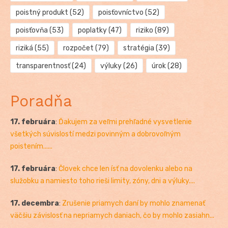
poistný produkt
(52)
poisťovníctvo
(52)
poisťovňa
(53)
poplatky
(47)
riziko
(89)
riziká
(55)
rozpočet
(79)
stratégia
(39)
transparentnosť
(24)
výluky
(26)
úrok
(28)
Poradňa
17. februára
:
Ďakujem za veľmi prehľadné vysvetlenie
všetkých súvislostí medzi povinným a dobrovoľným
poistením......
17. februára
:
Človek chce len ísť na dovolenku alebo na
služobku a namiesto toho rieši limity, zóny, dni a výluky....
17. decembra
:
Zrušenie priamych daní by mohlo znamenať
väčšiu závislosť na nepriamych daniach, čo by mohlo zasiahn...