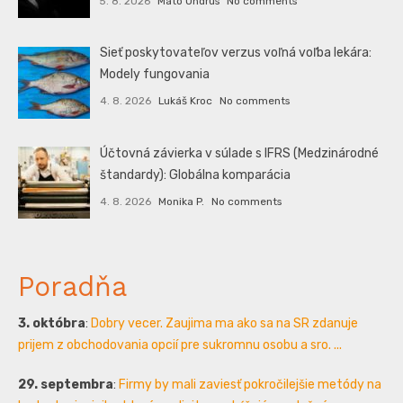
5. 8. 2026
Mato Ondrus
No comments
Sieť poskytovateľov verzus voľná voľba lekára:
Modely fungovania
4. 8. 2026
Lukáš Kroc
No comments
Účtovná závierka v súlade s IFRS (Medzinárodné
štandardy): Globálna komparácia
4. 8. 2026
Monika P.
No comments
Poradňa
3. októbra
:
Dobry vecer. Zaujima ma ako sa na SR zdanuje
prijem z obchodovania opcií pre sukromnu osobu a sro. ...
29. septembra
:
Firmy by mali zaviesť pokročilejšie metódy na