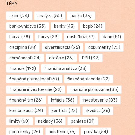
TÉMY
akcie
(24)
analýza
(50)
banka
(33)
bankovníctvo
(33)
banky
(43)
bcpb
(24)
burza
(28)
burzy
(29)
cash flow
(27)
dane
(51)
disciplína
(28)
diverzifikácia
(25)
dokumenty
(25)
domácnosť
(24)
dotácie
(26)
DPH
(32)
financie
(192)
finančná analýza
(33)
finančná gramotnosť
(67)
finančná sloboda
(22)
finančné investovanie
(22)
finančné plánovanie
(35)
finančný trh
(26)
inflácia
(36)
investovanie
(83)
komunikácia
(24)
kontrola
(22)
likvidita
(36)
limity
(68)
náklady
(36)
peniaze
(81)
podmienky
(26)
poistenie
(75)
poistka
(54)