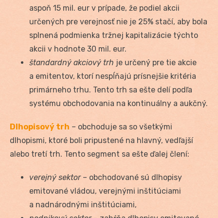
aspoň 15 mil. eur v prípade, že podiel akcii
určených pre verejnosť nie je 25% stačí, aby bola
splnená podmienka tržnej kapitalizácie týchto
akcii v hodnote 30 mil. eur.
štandardný akciový trh
je určený pre tie akcie
a emitentov, ktorí nespĺňajú prísnejšie kritéria
primárneho trhu. Tento trh sa ešte delí podľa
systému obchodovania na kontinuálny a aukčný.
Dlhopisový trh
–
obchoduje sa so všetkými
dlhopismi, ktoré boli pripustené na hlavný, vedľajší
alebo tretí trh. Tento segment sa ešte ďalej člení:
verejný sektor
– obchodované sú dlhopisy
emitované vládou, verejnými inštitúciami
a nadnárodnými inštitúciami,