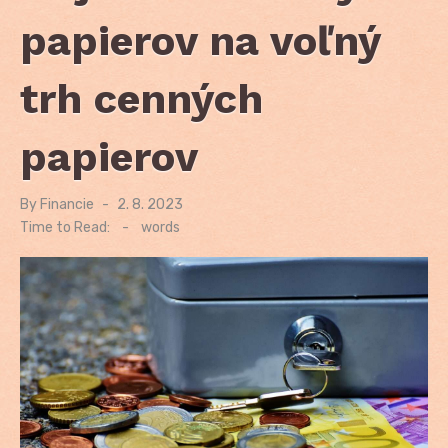
papierov na voľný
trh cenných
papierov
By
Financie
Posted
2. 8. 2023
on
Time to Read:
-
words