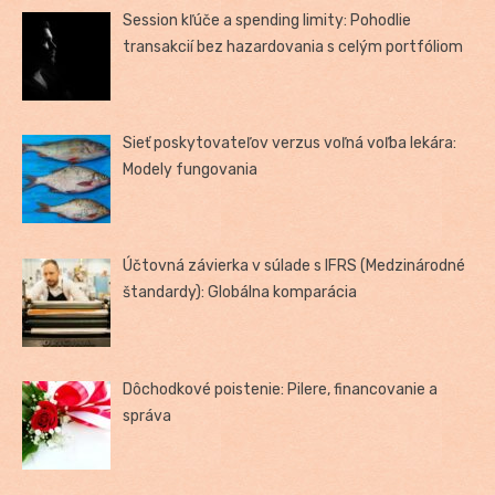
Session kľúče a spending limity: Pohodlie
transakcií bez hazardovania s celým portfóliom
Sieť poskytovateľov verzus voľná voľba lekára:
Modely fungovania
Účtovná závierka v súlade s IFRS (Medzinárodné
štandardy): Globálna komparácia
Dôchodkové poistenie: Pilere, financovanie a
správa