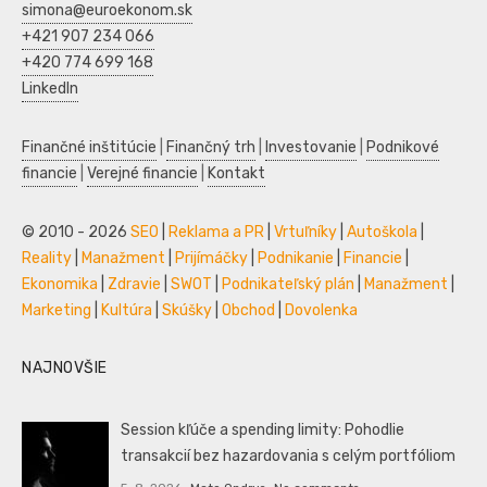
simona@euroekonom.sk
+421 907 234 066
+420 774 699 168
LinkedIn
Finančné inštitúcie
|
Finančný trh
|
Investovanie
|
Podnikové
financie
|
Verejné financie
|
Kontakt
© 2010 - 2026
SEO
|
Reklama a PR
|
Vrtuľníky
|
Autoškola
|
Reality
|
Manažment
|
Prijímáčky
|
Podnikanie
|
Financie
|
Ekonomika
|
Zdravie
|
SWOT
|
Podnikateľský plán
|
Manažment
|
Marketing
|
Kultúra
|
Skúšky
|
Obchod
|
Dovolenka
NAJNOVŠIE
Session kľúče a spending limity: Pohodlie
transakcií bez hazardovania s celým portfóliom