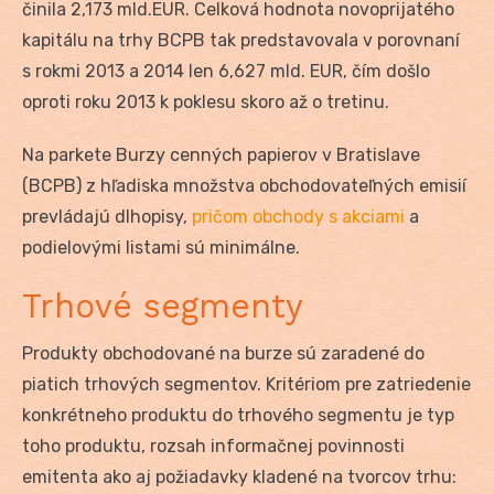
činila 2,173 mld.EUR. Celková hodnota novoprijatého
kapitálu na trhy BCPB tak predstavovala v porovnaní
s rokmi 2013 a 2014 len 6,627 mld. EUR, čím došlo
oproti roku 2013 k poklesu skoro až o tretinu.
Na parkete Burzy cenných papierov v Bratislave
(BCPB) z hľadiska množstva obchodovateľných emisií
prevládajú dlhopisy,
pričom obchody s akciami
a
podielovými listami sú minimálne.
Trhové segmenty
Produkty obchodované na burze sú zaradené do
piatich trhových segmentov. Kritériom pre zatriedenie
konkrétneho produktu do trhového segmentu je typ
toho produktu, rozsah informačnej povinnosti
emitenta ako aj požiadavky kladené na tvorcov trhu: