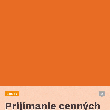
BURZY
0
Prijímanie cenných