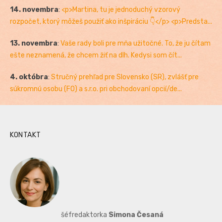
14. novembra
:
<p>Martina, tu je jednoduchý vzorový
rozpočet, ktorý môžeš použiť ako inšpiráciu 👇</p> <p>Predsta...
13. novembra
:
Vaše rady boli pre mňa užitočné. To, že ju čítam
ešte neznamená, že chcem žiť na dlh. Kedysi som čít...
4. októbra
:
Stručný prehľad pre Slovensko (SR), zvlášť pre
súkromnú osobu (FO) a s.r.o. pri obchodovaní opcií/de...
KONTAKT
šéfredaktorka
Simona Česaná