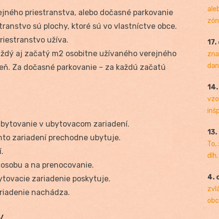
ale
ejného priestranstva, alebo dočasné parkovanie
zóny
transtvo sú plochy, ktoré sú vo vlastníctve obce.
riestranstvo užíva.
17.
ždý aj začatý m
2
osobitne užívaného verejného
zna
dan
deň. Za dočasné parkovanie – za každú začatú
.
14
vzo
inš
bytovanie v ubytovacom zariadení.
13.
omto zariadení prechodne ubytuje.
To,
.
dlh.
 osobu a na prenocovanie.
4. 
ytovacie zariadenie poskytuje.
zvl
riadenie nachádza.
obc
y