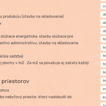
c
di
 produkciu (stavby na skladovanie)
y
d
d
slúžiace energeticke, stavby slúžiace pre
f
lastnú administratívu, stavby na skladovanie
f
äčšia sadzba)
f
j plochy v m
2
. Za m
2
sa považuje aj začatý každý
f
f
 priestorov
f
i
jomca
bo nebytový priestor, ktorý nadobudli do
k
n