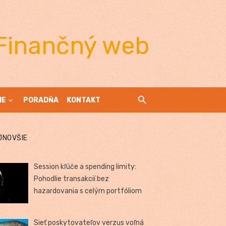
Finančný web
IE
PORADŇA
KONTAKT
JNOVŠIE
Session kľúče a spending limity:
Pohodlie transakcií bez
hazardovania s celým portfóliom
Sieť poskytovateľov verzus voľná