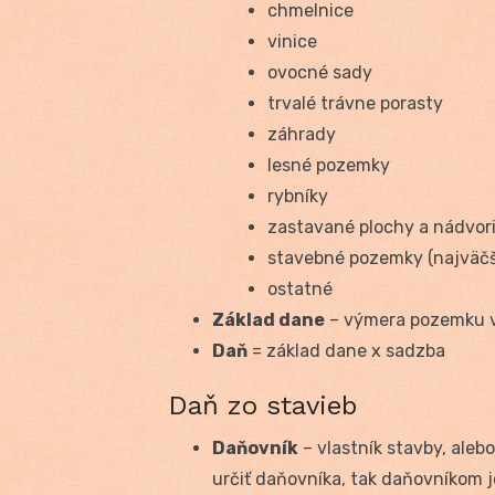
chmelnice
vinice
ovocné sady
trvalé trávne porasty
záhrady
lesné pozemky
rybníky
zastavané plochy a nádvor
stavebné pozemky (najväčš
ostatné
Základ dane
– výmera pozemku 
Daň
= základ dane x sadzba
Daň zo stavieb
Daňovník
– vlastník stavby, aleb
určiť daňovníka, tak daňovníkom j