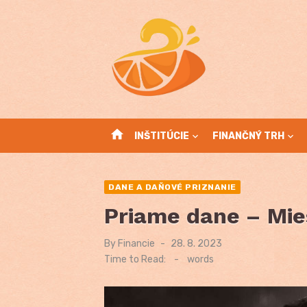
Skip
to
content
home
INŠTITÚCIE
FINANČNÝ TRH
DANE A DAŇOVÉ PRIZNANIE
Priame dane – Mie
By
Financie
Posted
28. 8. 2023
on
Time to Read:
-
words