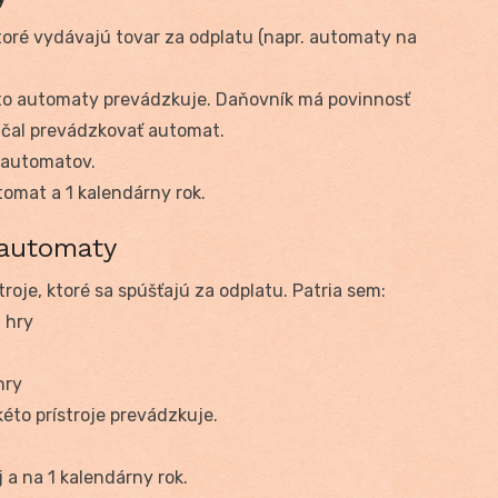
oré vydávajú tovar za odplatu (napr. automaty na
ieto automaty prevádzkuje. Daňovník má povinnosť
začal prevádzkovať automat.
 automatov.
tomat a 1 kalendárny rok.
 automaty
roje, ktoré sa spúšťajú za odplatu. Patria sem:
C hry
hry
kéto prístroje prevádzkuje.
j a na 1 kalendárny rok.