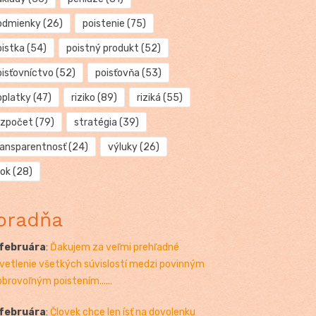
odmienky
(26)
poistenie
(75)
oistka
(54)
poistný produkt
(52)
oisťovníctvo
(52)
poisťovňa
(53)
oplatky
(47)
riziko
(89)
riziká
(55)
ozpočet
(79)
stratégia
(39)
ransparentnosť
(24)
výluky
(26)
rok
(28)
oradňa
 februára
:
Ďakujem za veľmi prehľadné
vetlenie všetkých súvislostí medzi povinným
obrovoľným poistením......
 februára
:
Človek chce len ísť na dovolenku