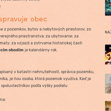
c
spravuje obec
e z pozemkov, bytov a nebytových priestorov, zo
NA
 verejného priestranstva; za ubytovanie; za
ty; za vzjazd a zotrvanie historickej časti
cím obodím
je kalendárny rok.
 zapísaný v katastri nehnuteľností, správca pozemku,
íka, je ňou osoba, ktorá pozemok využíva. Keď je
 spoluvlastníkov podľa výšky podielu
na: