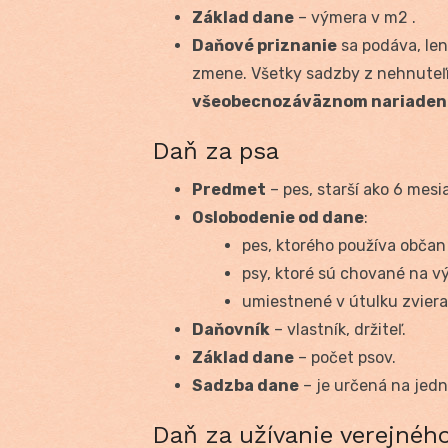
Základ dane
– výmera v m
2
.
Daňové priznanie
sa podáva, le
zmene. Všetky sadzby z nehnuteľ
všeobecnozáväznom nariadení
Daň za psa
Predmet
– pes, starší ako 6 mes
Oslobodenie od dane
:
pes, ktorého používa občan
psy, ktoré sú chované na v
umiestnené v útulku zviera
Daňovník
– vlastník, držiteľ.
Základ dane
– počet psov.
Sadzba dane
– je určená na jedn
Daň za užívanie verejného