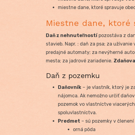
miestne dane, ktoré spravuje obe
Miestne dane, ktoré 
Daň z nehnuteľností
pozostáva z dan
stavieb. Napr. : daň za psa; za užívanie
predajné automaty; za nevýherné automa
mesta; za jadrové zariadenie.
Zdaňova
Daň z pozemku
Daňovník
– je vlastník, ktorý je
nájomca. Ak nemožno určiť daňovn
pozemok vo vlastníctve viacerých
spoluvlastníctva.
Predmet
– sú pozemky v členení 
orná pôda