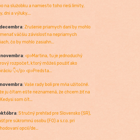
bo na služobku a namiesto toho rieši limity,
, dni a výluky....
 decembra
:
Zrušenie priamych daní by mohlo
menať väčšiu závislosť na nepriamych
iach, čo by mohlo zasiahn...
. novembra
:
<p>Martina, tu je jednoduchý
rový rozpočet, ktorý môžeš použiť ako
piráciu 👇</p> <p>Predsta...
 novembra
:
Vaše rady boli pre mňa užitočné.
 že ju čítam ešte neznamená, že chcem žiť na
 Kedysi som čít...
októbra
:
Stručný prehľad pre Slovensko (SR),
ášť pre súkromnú osobu (FO) a s.r.o. pri
hodovaní opcií/de...