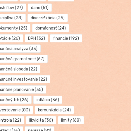
ash flow
(27)
dane
(51)
sciplína
(28)
diverzifikácia
(25)
okumenty
(25)
domácnosť
(24)
otácie
(26)
DPH
(32)
financie
(192)
inančná analýza
(33)
inančná gramotnosť
(67)
inančná sloboda
(22)
inančné investovanie
(22)
inančné plánovanie
(35)
inančný trh
(26)
inflácia
(36)
nvestovanie
(83)
komunikácia
(24)
ontrola
(22)
likvidita
(36)
limity
(68)
áklady
(36)
peniaze
(81)