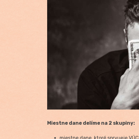
Miestne dane delíme na 2 skupiny:
miestne dane, ktoré sprvueje VÚC