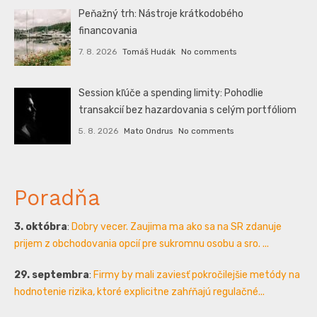
Peňažný trh: Nástroje krátkodobého
financovania
7. 8. 2026
Tomáš Hudák
No comments
Session kľúče a spending limity: Pohodlie
transakcií bez hazardovania s celým portfóliom
5. 8. 2026
Mato Ondrus
No comments
Poradňa
3. októbra
:
Dobry vecer. Zaujima ma ako sa na SR zdanuje
prijem z obchodovania opcií pre sukromnu osobu a sro. ...
29. septembra
:
Firmy by mali zaviesť pokročilejšie metódy na
hodnotenie rizika, ktoré explicitne zahŕňajú regulačné...