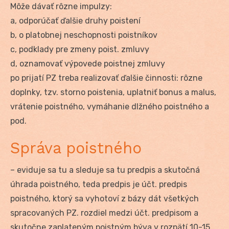
Môže dávať rôzne impulzy:
a, odporúčať ďalšie druhy poistení
b, o platobnej neschopnosti poistníkov
c, podklady pre zmeny poist. zmluvy
d, oznamovať výpovede poistnej zmluvy
po prijatí PZ treba realizovať ďalšie činnosti: rôzne
doplnky, tzv. storno poistenia, uplatniť bonus a malus,
vrátenie poistného, vymáhanie dlžného poistného a
pod.
Správa poistného
– eviduje sa tu a sleduje sa tu predpis a skutočná
úhrada poistného, teda predpis je účt. predpis
poistného, ktorý sa vyhotoví z bázy dát všetkých
spracovaných PZ. rozdiel medzi účt. predpisom a
skutočne zaplateným poistným býva v rozpätí 10-15