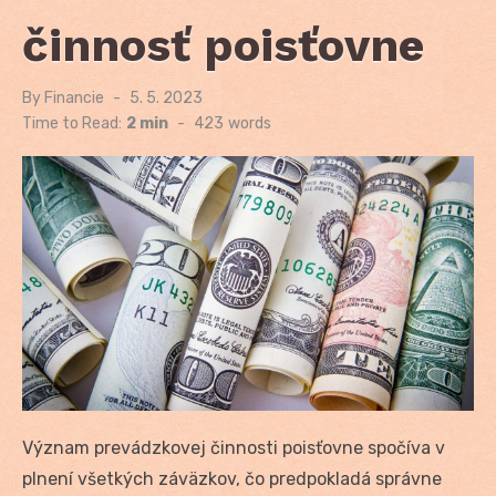
činnosť poisťovne
By
Financie
Posted
5. 5. 2023
on
Time to Read:
2 min
-
423
words
Význam prevádzkovej činnosti poisťovne spočíva v
plnení všetkých záväzkov, čo predpokladá správne