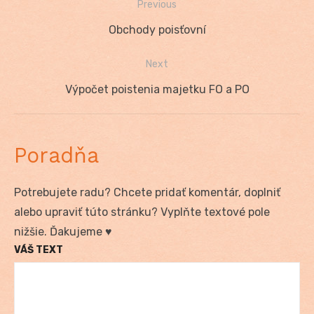
Previous
Navigácia
Previous
Obchody poisťovní
v
post:
Next
článku
Next
Výpočet poistenia majetku FO a PO
post:
Poradňa
Potrebujete radu? Chcete pridať komentár, doplniť
alebo upraviť túto stránku? Vyplňte textové pole
nižšie. Ďakujeme ♥
VÁŠ TEXT