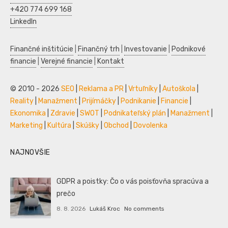
+420 774 699 168
LinkedIn
Finančné inštitúcie
|
Finančný trh
|
Investovanie
|
Podnikové
financie
|
Verejné financie
|
Kontakt
© 2010 - 2026
SEO
|
Reklama a PR
|
Vrtuľníky
|
Autoškola
|
Reality
|
Manažment
|
Prijímáčky
|
Podnikanie
|
Financie
|
Ekonomika
|
Zdravie
|
SWOT
|
Podnikateľský plán
|
Manažment
|
Marketing
|
Kultúra
|
Skúšky
|
Obchod
|
Dovolenka
NAJNOVŠIE
GDPR a poistky: Čo o vás poisťovňa spracúva a
prečo
8. 8. 2026
Lukáš Kroc
No comments