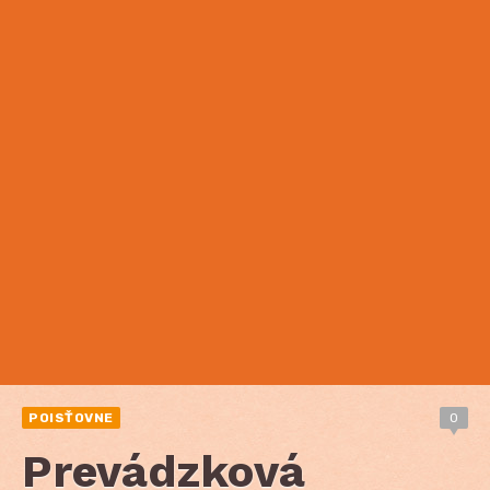
POISŤOVNE
0
Prevádzková