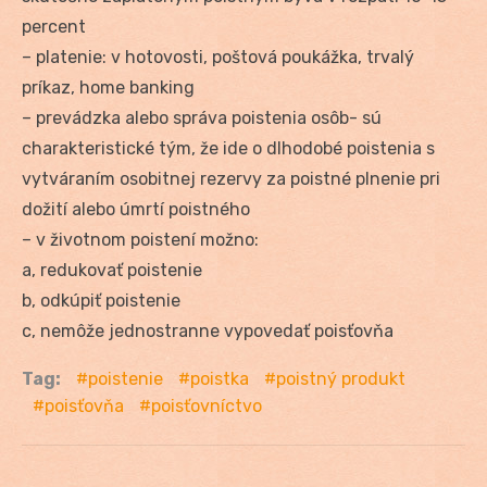
percent
– platenie: v hotovosti, poštová poukážka, trvalý
príkaz, home banking
– prevádzka alebo správa poistenia osôb- sú
charakteristické tým, že ide o dlhodobé poistenia s
vytváraním osobitnej rezervy za poistné plnenie pri
dožití alebo úmrtí poistného
– v životnom poistení možno:
a, redukovať poistenie
b, odkúpiť poistenie
c, nemôže jednostranne vypovedať poisťovňa
Tag:
poistenie
poistka
poistný produkt
poisťovňa
poisťovníctvo