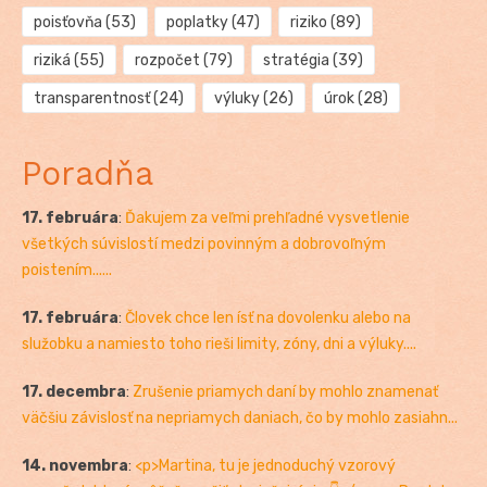
poisťovňa
(53)
poplatky
(47)
riziko
(89)
riziká
(55)
rozpočet
(79)
stratégia
(39)
transparentnosť
(24)
výluky
(26)
úrok
(28)
Poradňa
17. februára
:
Ďakujem za veľmi prehľadné vysvetlenie
všetkých súvislostí medzi povinným a dobrovoľným
poistením......
17. februára
:
Človek chce len ísť na dovolenku alebo na
služobku a namiesto toho rieši limity, zóny, dni a výluky....
17. decembra
:
Zrušenie priamych daní by mohlo znamenať
väčšiu závislosť na nepriamych daniach, čo by mohlo zasiahn...
14. novembra
:
<p>Martina, tu je jednoduchý vzorový