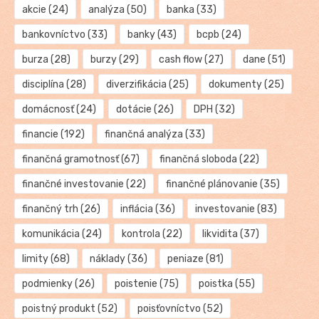
akcie
(24)
analýza
(50)
banka
(33)
bankovníctvo
(33)
banky
(43)
bcpb
(24)
burza
(28)
burzy
(29)
cash flow
(27)
dane
(51)
disciplína
(28)
diverzifikácia
(25)
dokumenty
(25)
domácnosť
(24)
dotácie
(26)
DPH
(32)
financie
(192)
finančná analýza
(33)
finančná gramotnosť
(67)
finančná sloboda
(22)
finančné investovanie
(22)
finančné plánovanie
(35)
finančný trh
(26)
inflácia
(36)
investovanie
(83)
komunikácia
(24)
kontrola
(22)
likvidita
(37)
limity
(68)
náklady
(36)
peniaze
(81)
podmienky
(26)
poistenie
(75)
poistka
(55)
poistný produkt
(52)
poisťovníctvo
(52)