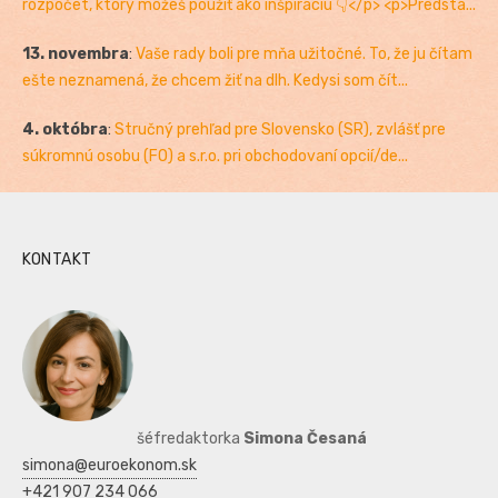
rozpočet, ktorý môžeš použiť ako inšpiráciu 👇</p> <p>Predsta...
13. novembra
:
Vaše rady boli pre mňa užitočné. To, že ju čítam
ešte neznamená, že chcem žiť na dlh. Kedysi som čít...
4. októbra
:
Stručný prehľad pre Slovensko (SR), zvlášť pre
súkromnú osobu (FO) a s.r.o. pri obchodovaní opcií/de...
KONTAKT
šéfredaktorka
Simona Česaná
simona@euroekonom.sk
+421 907 234 066