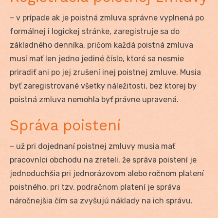
– v prípade ak je poistná zmluva správne vyplnená po
formálnej i logickej stránke, zaregistruje sa do
základného denníka, pričom každá poistná zmluva
musí mať len jedno jediné číslo, ktoré sa nesmie
priradiť ani po jej zrušení inej poistnej zmluve. Musia
byť zaregistrované všetky náležitosti, bez ktorej by
poistná zmluva nemohla byť právne upravená.
Správa poistení
– už pri dojednaní poistnej zmluvy musia mať
pracovníci obchodu na zreteli, že správa poistení je
jednoduchšia pri jednorázovom alebo ročnom platení
poistného, pri tzv. podračnom platení je správa
náročnejšia čím sa zvyšujú náklady na ich správu.