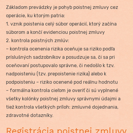
Základom prevádzky je pohyb poistnej zmluvy cez
operácie, ku ktorým patria:
1. vznik poistenia celý súbor operácií, ktorý začína
súborom a končí evidenciou poistnej zmluvy
2. kontrola poistných zmlúv:
– kontrola ocenenia rizika oceňuje sa riziko podľa
príslušných sadzobníkov a posudzuje sa, či sa pri
oceňovaní postupovalo správne, či nedošlo k tzv.
nadpoisteniu (tzv. prepoistenie rizika) alebo k
podpoisteniu – riziko ocenené pod reálnu hodnotu
– formálna kontrola cieľom je overiť či sú vyplnené
všetky kolónky poistnej zmluvy správnymi údajmi a
tiež kontrola všetkých príloh: zmluvné dojednania,
zdravotné dotazníky.
Registrácia poistnej zmluvy