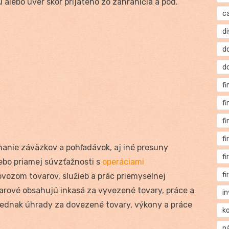
 alebo úver skôr prijatého zo zahraničia a pod.
c
di
d
d
f
f
f
f
anie záväzkov a pohľadávok, aj iné presuny
f
ebo priamej súvzťažnosti s
operáciami
f
vozom tovarov, služieb a prác priemyselnej
arové obsahujú inkasá za vyvezené tovary, práce a
i
jednak úhrady za dovezené tovary, výkony a práce
k
n