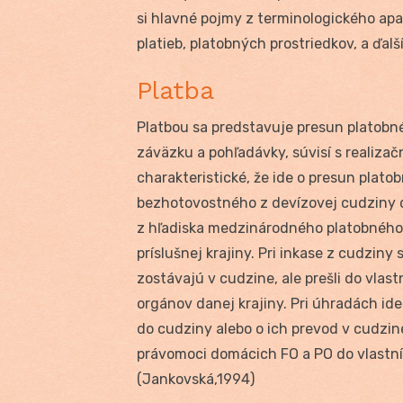
si hlavné pojmy z terminologického apa
platieb, platobných prostriedkov, a ďal
Platba
Platbou sa predstavuje presun platobn
záväzku a pohľadávky, súvisí s realiza
charakteristické, že ide o presun plat
bezhotovostného z devízovej cudziny 
z hľadiska medzinárodného platobného 
príslušnej krajiny. Pri inkase z cudziny
zostávajú v cudzine, ale prešli do vlast
orgánov danej krajiny. Pri úhradách ide
do cudziny alebo o ich prevod v cudzine,
právomoci domácich FO a PO do vlastní
(Jankovská,1994)