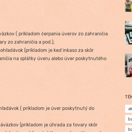
väzkov ( príkladom čerpania úverov zo zahraničia
ary zo zahraničia a pod.),
ohľadávok (príkladom je keď inkaso za skôr
aničia na splátky úveru alebo úver poskytnutého
TÉ
hľadávok ( príkladom je úver poskytnutý do
a
b
áväzkov (príkladom je úhrada za tovary skôr
b