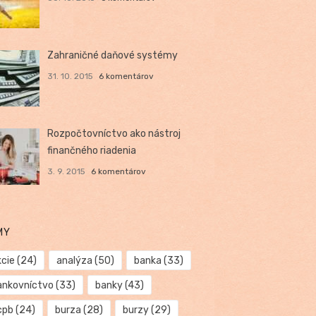
Zahraničné daňové systémy
31. 10. 2015
6 komentárov
Rozpočtovníctvo ako nástroj
finančného riadenia
3. 9. 2015
6 komentárov
MY
kcie
(24)
analýza
(50)
banka
(33)
ankovníctvo
(33)
banky
(43)
cpb
(24)
burza
(28)
burzy
(29)