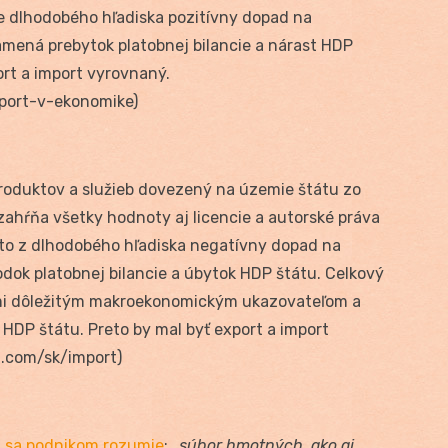
ade dlhodobého hľadiska pozitívny dopad na
amená prebytok platobnej bilancie a nárast HDP
port a import vyrovnaný.
port-v-ekonomike)
roduktov a služieb dovezený na územie štátu zo
zahŕňa všetky hodnoty aj licencie a autorské práva
á to z dlhodobého hľadiska negatívny dopad na
dok platobnej bilancie a úbytok HDP štátu. Celkový
ľmi dôležitým makroekonomickým ukazovateľom a
 HDP štátu. Preto by mal byť export a import
.com/sk/import)
1
sa podnikom rozumie
: „
súbor hmotných, ako aj