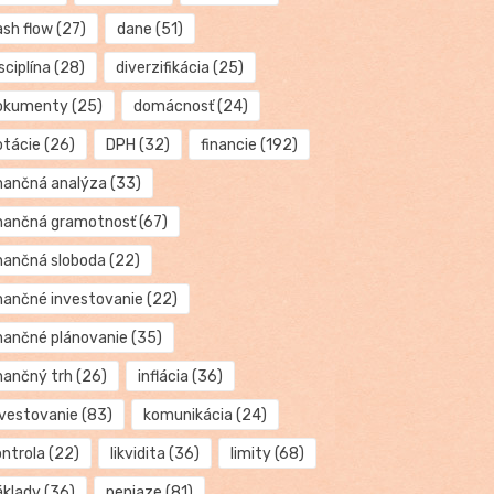
ash flow
(27)
dane
(51)
sciplína
(28)
diverzifikácia
(25)
okumenty
(25)
domácnosť
(24)
otácie
(26)
DPH
(32)
financie
(192)
inančná analýza
(33)
inančná gramotnosť
(67)
inančná sloboda
(22)
inančné investovanie
(22)
inančné plánovanie
(35)
inančný trh
(26)
inflácia
(36)
nvestovanie
(83)
komunikácia
(24)
ontrola
(22)
likvidita
(36)
limity
(68)
áklady
(36)
peniaze
(81)