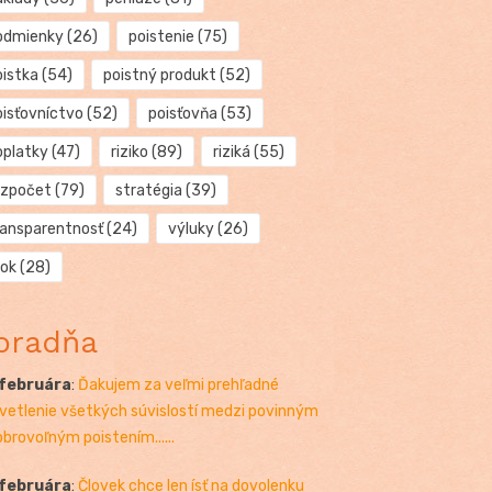
odmienky
(26)
poistenie
(75)
oistka
(54)
poistný produkt
(52)
oisťovníctvo
(52)
poisťovňa
(53)
oplatky
(47)
riziko
(89)
riziká
(55)
ozpočet
(79)
stratégia
(39)
ransparentnosť
(24)
výluky
(26)
rok
(28)
oradňa
 februára
:
Ďakujem za veľmi prehľadné
vetlenie všetkých súvislostí medzi povinným
obrovoľným poistením......
 februára
:
Človek chce len ísť na dovolenku