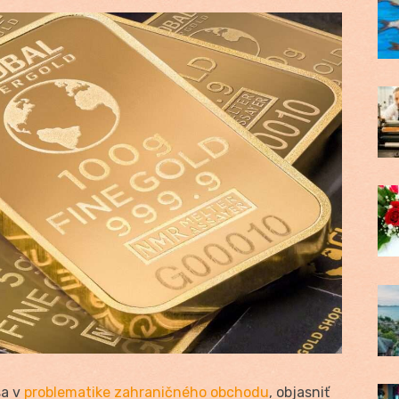
sa v
problematike zahraničného obchodu
, objasniť