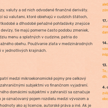
ale
ízy, valuty a od nich odvodené finančné deriváty.
zóny
í sú valutami, ktoré obiehajú v cudzích štátoch,
17.
rátkodobé a dlhodobé peňažné pohľadávky znejúce
zna
 devízy, tie majú pomerne často podobu zmeniek,
dan
dziu menu a splatných v cudzine, patria do
14
žného obehu. Používanie zlata v medzinárodných
vzo
 v jednotlivých krajinách.
inš
13.
To,
dlh.
patrí medzi mikroekonomické pojmy pre celkový
zahraničnými subjektmi vo finančnom vyjadrení.
4. 
eného domácimi subjektmi v zahraničí sa označuje
zvl
m je označovaný pojem rozdielu medzi vývozom a
obc
odnoty ako aj licencie, autorské práva a iné. Ak je