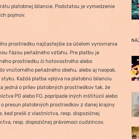
rátu platobnej bilancie. Podstatou je vymedzenie
ších pojmov.
NA
ého prostriedku najčastejšie za účelom vyrovnania
čnou fázou peňažného vzťahu. Pre platbu je
obného prostriedku či hotovostného alebo
do vnútorného peňažného obehu, alebo aj naopak,
styku. Každá platba vplýva na platobnú bilanciu
 sa jedná o prílev platobných prostriedkov tak, že
níctva PO alebo FO, poprípade iných inštitúcií alebo
 o presun platobných prostriedkov z danej krajiny
 keď prešli z vlastníctva, resp. dispozičnej
ctva, resp. dispozičnej právomoci cudzincov.