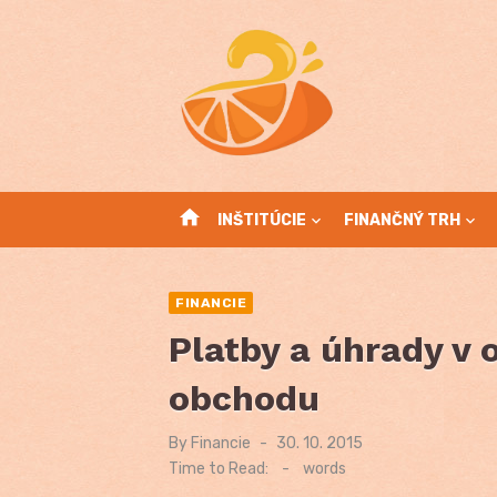
Skip
to
content
home
INŠTITÚCIE
FINANČNÝ TRH
FINANCIE
Platby a úhrady v 
obchodu
By
Financie
Posted
30. 10. 2015
on
Time to Read:
-
words