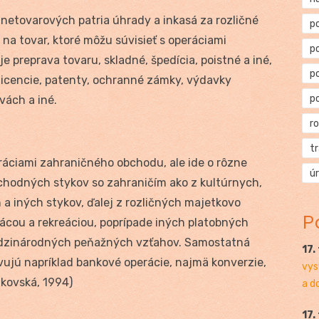
netovarových patria úhrady a inkasá za rozličné
p
na tovar, ktoré môžu súvisieť s operáciami
p
 preprava tovaru, skladné, špedícia, poistné a iné,
p
licencie, patenty, ochranné zámky, výdavky
p
vách a iné.
r
t
áciami zahraničného obchodu, ale ide o rôzne
ú
hodných stykov so zahraničím ako z kultúrnych,
a iných stykov, ďalej z rozličných majetkovo
P
rácou a rekreáciou, poprípade iných platobných
dzinárodných peňažných vzťahov. Samostatná
17.
ujú napríklad bankové operácie, najmä konverzie,
vys
nkovská, 1994)
a d
17.