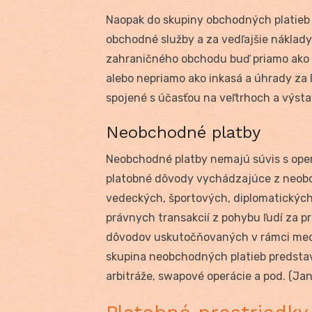
Naopak do skupiny obchodných platieb 
obchodné služby a za vedľajšie náklady 
zahraničného obchodu buď priamo ako je
alebo nepriamo ako inkasá a úhrady za 
spojené s účasťou na veľtrhoch a výsta
Neobchodné platby
Neobchodné platby nemajú súvis s oper
platobné dôvody vychádzajúce z neobc
vedeckých, športových, diplomatických 
právnych transakcií z pohybu ľudí za p
dôvodov uskutočňovaných v rámci me
skupina neobchodných platieb predstav
arbitráže, swapové operácie a pod. (Ja