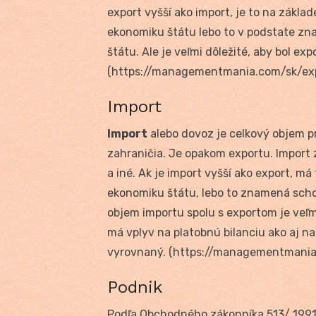
export vyšší ako import, je to na zákl
ekonomiku štátu lebo to v podstate zn
štátu. Ale je veľmi dôležité, aby bol ex
(https://managementmania.com/sk/ex
Import
Import
alebo dovoz je celkový objem p
zahraničia. Je opakom exportu. Import 
a iné. Ak je import vyšší ako export, m
ekonomiku štátu, lebo to znamená scho
objem importu spolu s exportom je ve
má vplyv na platobnú bilanciu ako aj na
vyrovnaný. (https://managementmania
Podnik
Podľa Obchodného zákonníka 513/ 199