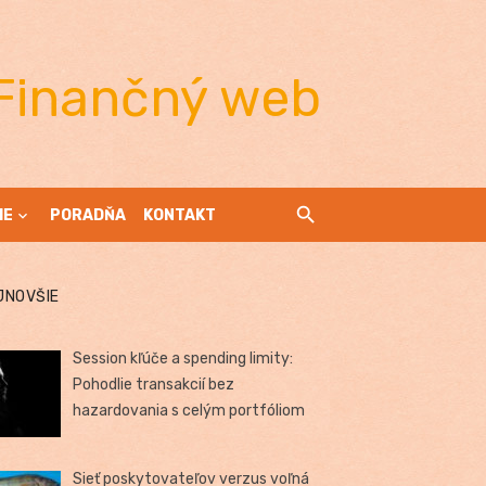
Finančný web
IE
PORADŇA
KONTAKT
JNOVŠIE
Session kľúče a spending limity:
Pohodlie transakcií bez
hazardovania s celým portfóliom
Sieť poskytovateľov verzus voľná