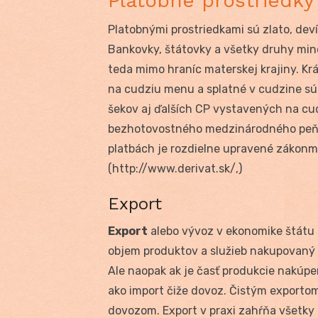
Platobné prostriedky
Platobnými prostriedkami sú zlato, dev
Bankovky, štátovky a všetky druhy minc
teda mimo hraníc materskej krajiny. K
na cudziu menu a splatné v cudzine sú
šekov aj ďalších CP vystavených na cu
bezhotovostného medzinárodného peňa
platbách je rozdielne upravené zákonmi
(http://www.derivat.sk/,)
Export
Export
alebo vývoz v ekonomike štátu 
objem produktov a služieb nakupovaný 
Ale naopak ak je časť produkcie nakúp
ako import čiže dovoz. Čistým exporto
dovozom. Export v praxi zahŕňa všetky h