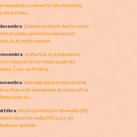
bo na služobku a namiesto toho rieši limity,
, dni a výluky....
 decembra
:
Zrušenie priamych daní by mohlo
menať väčšiu závislosť na nepriamych
iach, čo by mohlo zasiahn...
. novembra
:
<p>Martina, tu je jednoduchý
rový rozpočet, ktorý môžeš použiť ako
piráciu 👇</p> <p>Predsta...
 novembra
:
Vaše rady boli pre mňa užitočné.
 že ju čítam ešte neznamená, že chcem žiť na
 Kedysi som čít...
októbra
:
Stručný prehľad pre Slovensko (SR),
ášť pre súkromnú osobu (FO) a s.r.o. pri
hodovaní opcií/de...