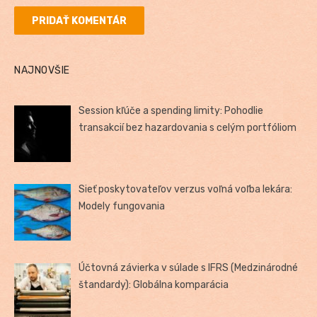
NAJNOVŠIE
Session kľúče a spending limity: Pohodlie
transakcií bez hazardovania s celým portfóliom
Sieť poskytovateľov verzus voľná voľba lekára:
Modely fungovania
Účtovná závierka v súlade s IFRS (Medzinárodné
štandardy): Globálna komparácia