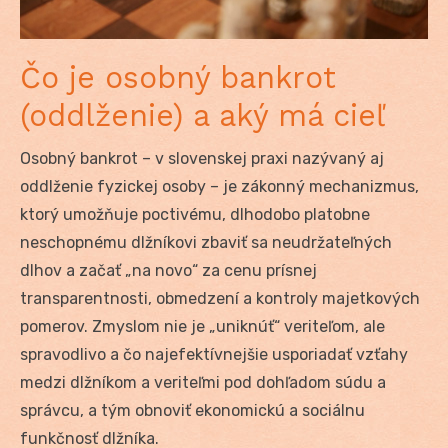
Čo je osobný bankrot
(oddlženie) a aký má cieľ
Osobný bankrot – v slovenskej praxi nazývaný aj
oddlženie fyzickej osoby – je zákonný mechanizmus,
ktorý umožňuje poctivému, dlhodobo platobne
neschopnému dlžníkovi zbaviť sa neudržateľných
dlhov a začať „na novo“ za cenu prísnej
transparentnosti, obmedzení a kontroly majetkových
pomerov. Zmyslom nie je „uniknúť“ veriteľom, ale
spravodlivo a čo najefektívnejšie usporiadať vzťahy
medzi dlžníkom a veriteľmi pod dohľadom súdu a
správcu, a tým obnoviť ekonomickú a sociálnu
funkčnosť dlžníka.