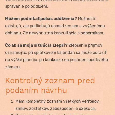
správanie po oddlžení.
Môžem podnikať počas oddlženia?
Možnosti
existujú, ale podliehajú obmedzeniam a zvýšenému
dohľadu. Je nevyhnutná konzultácia s odborníkom.
Čo ak sa moja situácia zlepší?
Zlepšenie príjmov
oznamujte; pri splátkovom kalendári sa môže odraziť
na výške plnenia, pri konkurze na posúdení poctivého
zámeru.
Kontrolný zoznam pred
podaním návrhu
Mám kompletný zoznam všetkých veriteľov,
zmlúv, zostatkov, zabezpečení a exekúcií.