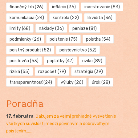
finančný trh
(26)
inflácia
(36)
investovanie
(83)
komunikácia
(24)
kontrola
(22)
likvidita
(36)
limity
(68)
náklady
(36)
peniaze
(81)
podmienky
(26)
poistenie
(75)
poistka
(54)
poistný produkt
(52)
poisťovníctvo
(52)
poisťovňa
(53)
poplatky
(47)
riziko
(89)
riziká
(55)
rozpočet
(79)
stratégia
(39)
transparentnosť
(24)
výluky
(26)
úrok
(28)
Poradňa
17. februára
:
Ďakujem za veľmi prehľadné vysvetlenie
všetkých súvislostí medzi povinným a dobrovoľným
poistením......