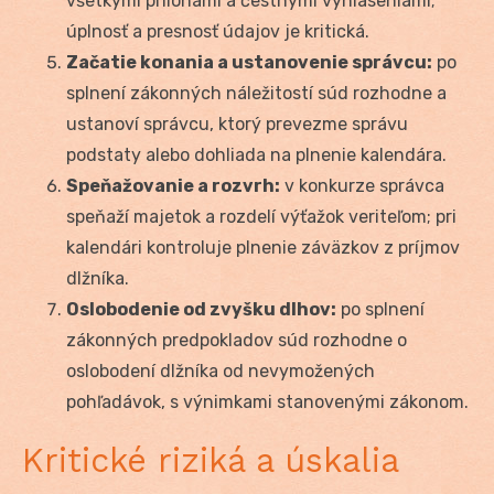
všetkými prílohami a čestnými vyhláseniami;
úplnosť a presnosť údajov je kritická.
Začatie konania a ustanovenie správcu:
po
splnení zákonných náležitostí súd rozhodne a
ustanoví správcu, ktorý prevezme správu
podstaty alebo dohliada na plnenie kalendára.
Speňažovanie a rozvrh:
v konkurze správca
speňaží majetok a rozdelí výťažok veriteľom; pri
kalendári kontroluje plnenie záväzkov z príjmov
dlžníka.
Oslobodenie od zvyšku dlhov:
po splnení
zákonných predpokladov súd rozhodne o
oslobodení dlžníka od nevymožených
pohľadávok, s výnimkami stanovenými zákonom.
Kritické riziká a úskalia