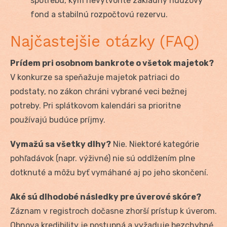
spotrebu, kým nevytvoríte základný núdzový
fond a stabilnú rozpočtovú rezervu.
Najčastejšie otázky (FAQ)
Prídem pri osobnom bankrote o všetok majetok?
V konkurze sa speňažuje majetok patriaci do
podstaty, no zákon chráni vybrané veci bežnej
potreby. Pri splátkovom kalendári sa prioritne
používajú budúce príjmy.
Vymažú sa všetky dlhy?
Nie. Niektoré kategórie
pohľadávok (napr. výživné) nie sú oddlžením plne
dotknuté a môžu byť vymáhané aj po jeho skončení.
Aké sú dlhodobé následky pre úverové skóre?
Záznam v registroch dočasne zhorší prístup k úverom.
Obnova kredibility je postupná a vyžaduje bezchybné