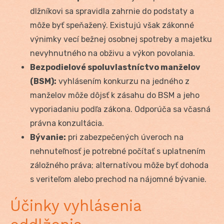
dlžníkovi sa spravidla zahrnie do podstaty a
môže byť speňažený. Existujú však zákonné
výnimky vecí bežnej osobnej spotreby a majetku
nevyhnutného na obživu a výkon povolania.
Bezpodielové spoluvlastníctvo manželov
(BSM):
vyhlásením konkurzu na jedného z
manželov môže dôjsť k zásahu do BSM a jeho
vyporiadaniu podľa zákona. Odporúča sa včasná
právna konzultácia.
Bývanie:
pri zabezpečených úveroch na
nehnuteľnosť je potrebné počítať s uplatnením
záložného práva; alternatívou môže byť dohoda
s veriteľom alebo prechod na nájomné bývanie.
Účinky vyhlásenia