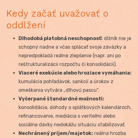
Kedy začať uvažovať o
oddlžení
Dlhodobá platobná neschopnosť:
dlžník nie je
schopný riadne a včas splácať svoje záväzky a
nepredpokladá reálne zlepšenie (napr. ani po
reštrukturalizácii rozpočtu či konsolidácii).
Viaceré exekúcie alebo hroziace vymáhania:
kumulácia pohľadávok, sankcií a úrokov z
omeškania vytvára „dlhovú pascu“.
Vyčerpané štandardné možnosti:
konsolidácia, dohody o splátkových kalendároch,
refinancovanie, mediácia s veriteľmi alebo
sociálne dávky nedokážu situáciu stabilizovať.
Nechránený príjem/majetok:
reálna hrozba