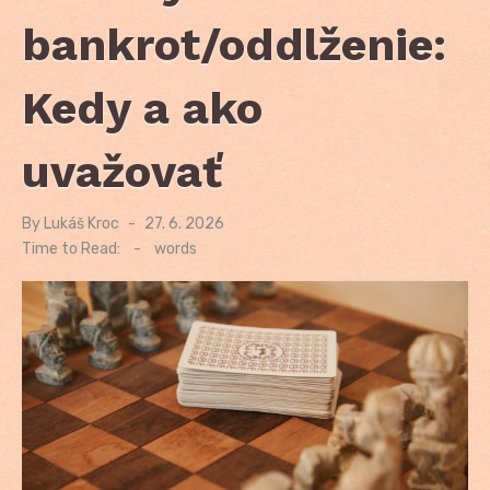
bankrot/oddlženie:
Kedy a ako
uvažovať
By
Lukáš Kroc
Posted
27. 6. 2026
on
Time to Read:
-
words