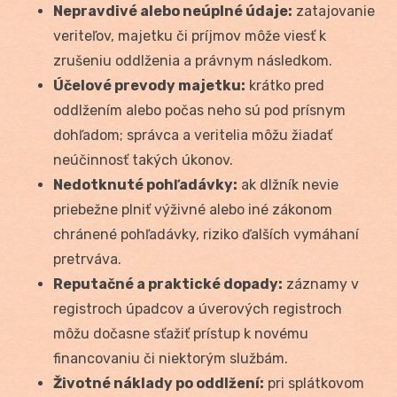
Nepravdivé alebo neúplné údaje:
zatajovanie
veriteľov, majetku či príjmov môže viesť k
zrušeniu oddlženia a právnym následkom.
Účelové prevody majetku:
krátko pred
oddlžením alebo počas neho sú pod prísnym
dohľadom; správca a veritelia môžu žiadať
neúčinnosť takých úkonov.
Nedotknuté pohľadávky:
ak dlžník nevie
priebežne plniť výživné alebo iné zákonom
chránené pohľadávky, riziko ďalších vymáhaní
pretrváva.
Reputačné a praktické dopady:
záznamy v
registroch úpadcov a úverových registroch
môžu dočasne sťažiť prístup k novému
financovaniu či niektorým službám.
Životné náklady po oddlžení:
pri splátkovom