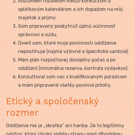
Rozumiem rozdielom medzi konkurzom a
splátkovým kalendárom a ich dopadom na môj
majetok a príjmy.
Som pripravený poskytnúť úplnú súčinnosť
správcovi a súdu.
Overil som, ktoré moje povinnosti oddlženie
nepostihuje (najmä výživné a špecifické sankcie).
Mám plán rozpočtovej disciplíny počas a po
oddlžení (minimálna rezerva, kontrola výdavkov).
Konzultoval som vec s kvalifikovaným poradcom
a mám pripravené všetky povinné prílohy.
Etický a spoločenský
rozmer
Oddlženie nie je „skratka“ ani hanba. Je to legitímny
nástroj, ktorý chráni slabšiu stranu pred dlhodobou