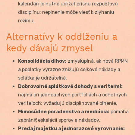
kalendári je nutné udržať prísnu rozpočtovú
disciplínu; neplnenie môže viesť k zlyhaniu
režimu.
Alternatívy k oddlženiu a
kedy dávajú zmysel
Konsolidácia dlhov:
zmysluplná, ak nová RPMN
a poplatky výrazne znižujú celkové náklady a
splátka je udržateľná.
Dobrovoľné splátkové dohody s veriteľmi:
najmä pri jednouchých portfóliách a ochotných
veriteľoch; vyžadujú disciplinované plnenie.
Mimosúdne poradenstvo a mediácia:
pomáha
zabrániť eskalácii sporov a nákladov.
Predaj majetku a jednorazové vyrovnanie: