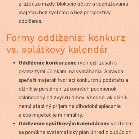
zrážok zo mzdy, blokácie účtov a speňažovania
majetku bez systému a bez perspektívy
oddlženia.
Formy oddlženia: konkurz
vs. splátkový kalendár
Oddlženie konkurzom:
rýchlejší zásah s
okamžitými účinkami na vymáhania. Správca
speňaží majetok tvoriaci konkurznú podstatu a
dlžník je po splnení zákonných podmienok
oslobodený od zvyšku dlhov. Vhodné, ak dlžník
nemá stabilný príjem na dlhodobé splácanie
alebo majetok je minimálny.
Oddlženie splátkovým kalendárom:
veriteľom
sa ponúkne systematický plán úhrad z budúcich