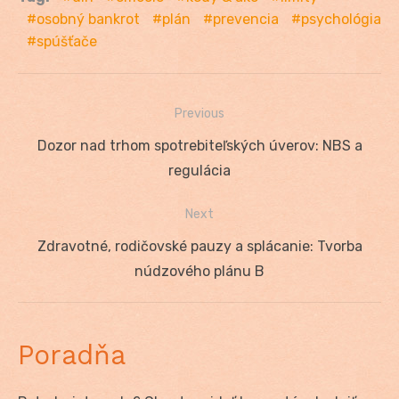
osobný bankrot
plán
prevencia
psychológia
spúšťače
Previous
Navigácia
Previous
Dozor nad trhom spotrebiteľských úverov: NBS a
v
post:
regulácia
článku
Next
Next
Zdravotné, rodičovské pauzy a splácanie: Tvorba
post:
núdzového plánu B
Poradňa