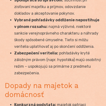
Spolupráca so správcom:
súčinnosť pri
zisťovaní majetku a príjmov, odovzdanie
dokladov a akceptovanie pokynov.
Vybrané pohľadávky oddlženie nepostihuje
v plnom rozsahu:
najmä výživné, niektoré
sankcie verejnoprávneho charakteru a náhrady
škody spôsobené úmyselne. Tieto si môžu
veritelia uplatňovať aj po skončení oddlženia.
Zabezpečení veritelia:
pohľadávky kryté
záložným právom (napr. hypotéka) majú osobitný
režim – uspokojujú sa primárne z predmetu
zabezpečenia.
Dopady na majetok a
domácnosť
Konkurzná podstata:
majetok patriaci