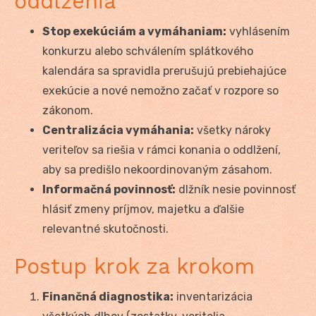
oddlženia
Stop exekúciám a vymáhaniam:
vyhlásením
konkurzu alebo schválením splátkového
kalendára sa spravidla prerušujú prebiehajúce
exekúcie a nové nemožno začať v rozpore so
zákonom.
Centralizácia vymáhania:
všetky nároky
veriteľov sa riešia v rámci konania o oddlžení,
aby sa predišlo nekoordinovaným zásahom.
Informačná povinnosť:
dlžník nesie povinnosť
hlásiť zmeny príjmov, majetku a ďalšie
relevantné skutočnosti.
Postup krok za krokom
Finančná diagnostika:
inventarizácia