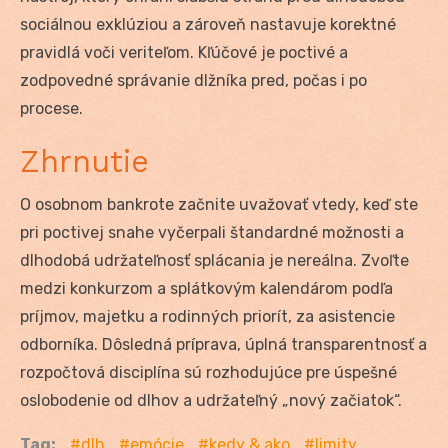
sociálnou exklúziou a zároveň nastavuje korektné
pravidlá voči veriteľom. Kľúčové je poctivé a
zodpovedné správanie dlžníka pred, počas i po
procese.
Zhrnutie
O osobnom bankrote začnite uvažovať vtedy, keď ste
pri poctivej snahe vyčerpali štandardné možnosti a
dlhodobá udržateľnosť splácania je nereálna. Zvoľte
medzi konkurzom a splátkovým kalendárom podľa
príjmov, majetku a rodinných priorít, za asistencie
odborníka. Dôsledná príprava, úplná transparentnosť a
rozpočtová disciplína sú rozhodujúce pre úspešné
oslobodenie od dlhov a udržateľný „nový začiatok“.
Tag:
dlh
emócie
kedy & ako
limity