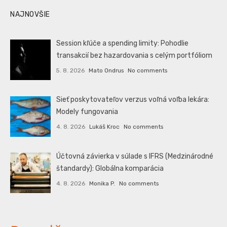
NAJNOVŠIE
Session kľúče a spending limity: Pohodlie
transakcií bez hazardovania s celým portfóliom
5. 8. 2026
Mato Ondrus
No comments
Sieť poskytovateľov verzus voľná voľba lekára:
Modely fungovania
4. 8. 2026
Lukáš Kroc
No comments
Účtovná závierka v súlade s IFRS (Medzinárodné
štandardy): Globálna komparácia
4. 8. 2026
Monika P.
No comments