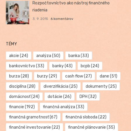
Rozpočtovníctvo ako nástroj finančného
riadenia
3. 9. 2015
6 komentárov
TÉMY
akcie
(24)
analýza
(50)
banka
(33)
bankovníctvo
(33)
banky
(43)
bcpb
(24)
burza
(28)
burzy
(29)
cash flow
(27)
dane
(51)
disciplína
(28)
diverzifikácia
(25)
dokumenty
(25)
domácnosť
(24)
dotácie
(26)
DPH
(32)
financie
(192)
finančná analýza
(33)
finančná gramotnosť
(67)
finančná sloboda
(22)
finančné investovanie
(22)
finančné plánovanie
(35)