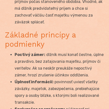
príjmov počas stanoveného obdobia. Vhodné, ak
má dlžník predvídateľný príjem a chce si
zachovať väčšiu časť majetku výmenou za
záväzok splácať.
Základné princípy a
podmienky
Poctivý zámer:
dlžník musí konať čestne, úplne
a pravdivo, bez zatajovania majetku, príjmov či
veriteľov. Ak sa neskôr preukáže nepoctivý
zámer, hrozí zrušenie účinkov oddlženia.
Úplnosť informácií:
povinnosť uviesť všetky
záväzky, majetok, zabezpečenia, prebiehajúce
spory a osoby blízke, s ktorými boli realizované
transakcie.