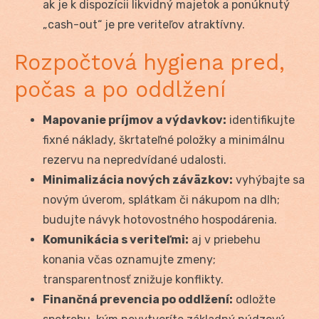
ak je k dispozícii likvidný majetok a ponúknutý
„cash-out“ je pre veriteľov atraktívny.
Rozpočtová hygiena pred,
počas a po oddlžení
Mapovanie príjmov a výdavkov:
identifikujte
fixné náklady, škrtateľné položky a minimálnu
rezervu na nepredvídané udalosti.
Minimalizácia nových záväzkov:
vyhýbajte sa
novým úverom, splátkam či nákupom na dlh;
budujte návyk hotovostného hospodárenia.
Komunikácia s veriteľmi:
aj v priebehu
konania včas oznamujte zmeny;
transparentnosť znižuje konflikty.
Finančná prevencia po oddlžení:
odložte