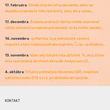
17. februára
:
Človek chce len ísť na dovolenku alebo na
služobku a namiesto toho rieši limity, zóny, dni a výluky....
17. decembra
:
Zrušenie priamych daní by mohlo znamenať
väčšiu závislosť na nepriamych daniach, čo by mohlo zasiahn...
14. novembra
:
<p>Martina, tu je jednoduchý vzorový
rozpočet, ktorý môžeš použiť ako inšpiráciu 👇</p> <p>Predsta...
13. novembra
:
Vaše rady boli pre mňa užitočné. To, že ju čítam
ešte neznamená, že chcem žiť na dlh. Kedysi som čít...
4. októbra
:
Stručný prehľad pre Slovensko (SR), zvlášť pre
súkromnú osobu (FO) a s.r.o. pri obchodovaní opcií/de...
KONTAKT