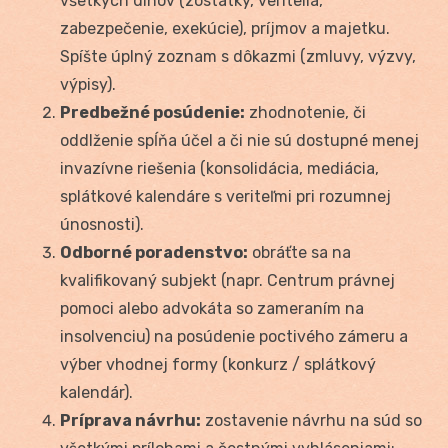
všetkých dlhov (zostatky, veritelia,
zabezpečenie, exekúcie), príjmov a majetku.
Spíšte úplný zoznam s dôkazmi (zmluvy, výzvy,
výpisy).
Predbežné posúdenie:
zhodnotenie, či
oddlženie spĺňa účel a či nie sú dostupné menej
invazívne riešenia (konsolidácia, mediácia,
splátkové kalendáre s veriteľmi pri rozumnej
únosnosti).
Odborné poradenstvo:
obráťte sa na
kvalifikovaný subjekt (napr. Centrum právnej
pomoci alebo advokáta so zameraním na
insolvenciu) na posúdenie poctivého zámeru a
výber vhodnej formy (konkurz / splátkový
kalendár).
Príprava návrhu:
zostavenie návrhu na súd so