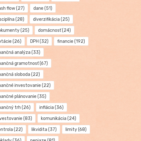
ash flow
(27)
dane
(51)
sciplína
(28)
diverzifikácia
(25)
okumenty
(25)
domácnosť
(24)
otácie
(26)
DPH
(32)
financie
(192)
inančná analýza
(33)
inančná gramotnosť
(67)
inančná sloboda
(22)
inančné investovanie
(22)
inančné plánovanie
(35)
inančný trh
(26)
inflácia
(36)
nvestovanie
(83)
komunikácia
(24)
ontrola
(22)
likvidita
(37)
limity
(68)
áklady
(36)
peniaze
(81)