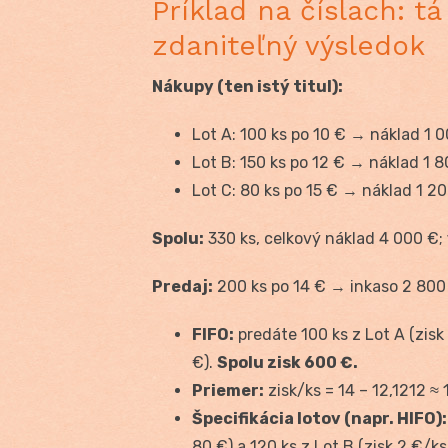
Príklad na číslach: tá
zdaniteľný výsledok
Nákupy (ten istý titul):
Lot A: 100 ks po 10 € → náklad 1 
Lot B: 150 ks po 12 € → náklad 1 
Lot C: 80 ks po 15 € → náklad 1 2
Spolu:
330 ks, celkový náklad 4 000 €;
Predaj:
200 ks po 14 € → inkaso 2 800
FIFO:
predáte 100 ks z Lot A (zisk
€).
Spolu zisk 600 €.
Priemer:
zisk/ks = 14 – 12,1212 ≈
Špecifikácia lotov (napr. HIFO):
80 €) a 120 ks z Lot B (zisk 2 €/k