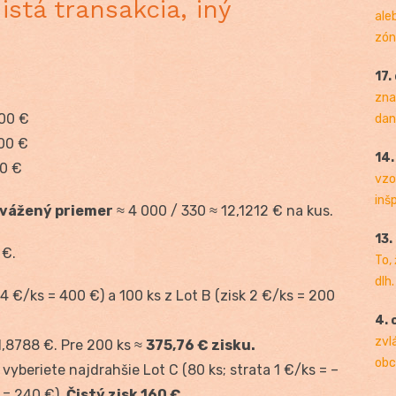
 istá transakcia, iný
ale
zóny
17.
zna
000 €
dan
800 €
14
00 €
vzo
inš
vážený priemer
≈ 4 000 / 330 ≈ 12,1212 € na kus.
13.
 €.
To,
dlh.
 4 €/ks = 400 €) a 100 ks z Lot B (zisk 2 €/ks = 200
4. 
zvl
 1,8788 €. Pre 200 ks ≈
375,76 € zisku.
obc
vyberiete najdrahšie Lot C (80 ks; strata 1 €/ks = –
s = 240 €).
Čistý zisk 160 €.