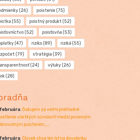
odmienky
(26)
poistenie
(75)
oistka
(55)
poistný produkt
(52)
oisťovníctvo
(52)
poisťovňa
(53)
oplatky
(47)
riziko
(89)
riziká
(55)
ozpočet
(79)
stratégia
(39)
ransparentnosť
(24)
výluky
(26)
rok
(28)
oradňa
 februára
:
Ďakujem za veľmi prehľadné
vetlenie všetkých súvislostí medzi povinným
obrovoľným poistením......
 februára
:
Človek chce len ísť na dovolenku