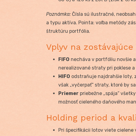
Poznámka:
Čísla sú ilustračné, neobsahu
a typu aktíva. Pointa: voľba metódy z
štruktúru portfólia.
Vplyv na zostávajúce 
FIFO
necháva v portfóliu novšie a
nerealizované straty pri poklese a
HIFO
odstraňuje najdrahšie loty, 
však „vyčerpať“ straty, ktoré by sa
Priemer
priebežne „spája“ všetky
možnosť cieleného daňového ma
Holding period a kval
Pri špecifikácii lotov viete cielen