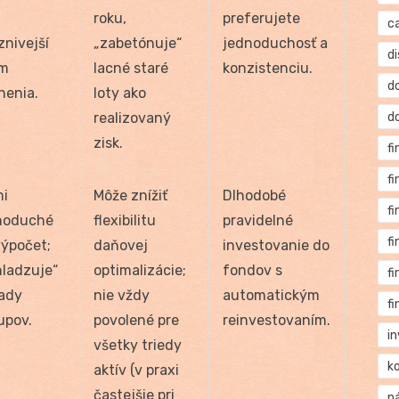
roku,
preferujete
c
znivejší
„zabetónuje“
jednoduchosť a
di
im
lacné staré
konzistenciu.
d
nenia.
loty ako
realizovaný
d
zisk.
f
f
mi
Môže znížiť
Dlhodobé
f
noduché
flexibilitu
pravidelné
f
výpočet;
daňovej
investovanie do
hladzuje“
optimalizácie;
fondov s
f
ady
nie vždy
automatickým
f
upov.
povolené pre
reinvestovaním.
i
všetky triedy
k
aktív (v praxi
častejšie pri
n