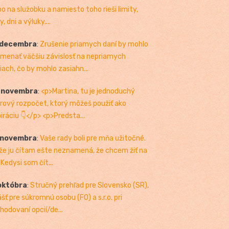
bo na služobku a namiesto toho rieši limity,
, dni a výluky....
 decembra
:
Zrušenie priamych daní by mohlo
menať väčšiu závislosť na nepriamych
iach, čo by mohlo zasiahn...
. novembra
:
<p>Martina, tu je jednoduchý
rový rozpočet, ktorý môžeš použiť ako
piráciu 👇</p> <p>Predsta...
 novembra
:
Vaše rady boli pre mňa užitočné.
 že ju čítam ešte neznamená, že chcem žiť na
 Kedysi som čít...
októbra
:
Stručný prehľad pre Slovensko (SR),
ášť pre súkromnú osobu (FO) a s.r.o. pri
hodovaní opcií/de...