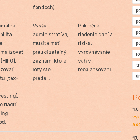
fondoch).
p
p
imálna
Vyššia
Pokročilé
p
bilita:
administratíva;
riadenie daní a
e
musíte mať
rizika,
p
imalizovať
preukázateľný
vyrovnávanie
r
 (HIFO),
záznam, ktoré
váh v
t
izovať
loty ste
rebalansovaní.
ú
tu (tax-
predali.
P
esting),
o riadiť
17.
ding
vys
od.
a d
17.