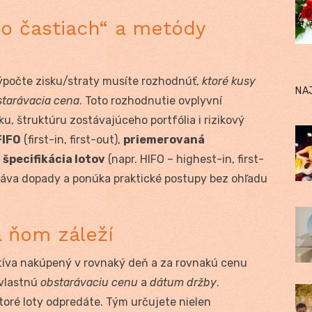
po častiach“ a metódy
 výpočte zisku/straty musíte rozhodnúť,
ktoré kusy
NA
tarávacia cena
. Toto rozhodnutie ovplyvní
u, štruktúru zostávajúceho portfólia i rizikový
FIFO
(first-in, first-out),
priemerovaná
a
špecifikácia lotov
(napr. HIFO – highest-in, first-
vnáva dopady a ponúka praktické postupy bez ohľadu
a ňom záleží
ktíva nakúpený v rovnaký deň a za rovnakú cenu
 vlastnú
obstarávaciu cenu
a
dátum držby
.
ktoré loty odpredáte. Tým určujete nielen