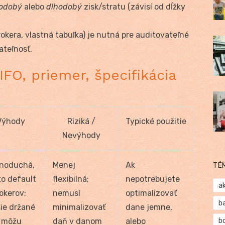
kodobý
alebo
dlhodobý
zisk/stratu (závisí od dĺžky
okera, vlastná tabuľka) je nutná pre auditovateľné
teľnosť.
FIFO, priemer, špecifikácia
Výhody
Riziká /
Typické použitie
Nevýhody
noduchá,
Menej
Ak
TÉ
to default
flexibilná;
nepotrebujete
a
okerov;
nemusí
optimalizovať
b
šie držané
minimalizovať
dane jemne,
y môžu
daň v danom
alebo
b