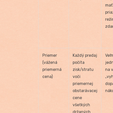
mať
pria
rež
zda
Priemer
Každý predaj
Veľ
(vážená
počíta
jed
priemerná
zisk/stratu
na 
cena)
voči
„vy
priemernej
dop
obstarávacej
nák
cene
všetkých
držaných