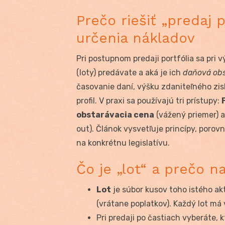
Prečo riešiť „predaj 
určenia nákladov
Pri postupnom predaji portfólia sa pri
(loty) predávate a aká je ich
daňová obs
časovanie daní, výšku zdaniteľného zisk
profil. V praxi sa používajú tri prístupy:
obstarávacia cena
(vážený priemer) 
out). Článok vysvetľuje princípy, poro
na konkrétnu legislatívu.
Čo je „lot“ a prečo n
Lot
je súbor kusov toho istého a
(vrátane poplatkov). Každý lot má
Pri predaji po častiach vyberáte, 