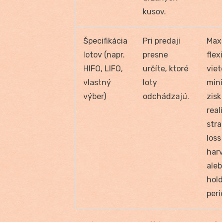
kusov.
Špecifikácia
Pri predaji
Max
lotov (napr.
presne
flexi
HIFO, LIFO,
určíte, ktoré
viet
vlastný
loty
min
výber)
odchádzajú.
zisk
real
stra
loss
harv
aleb
hol
peri