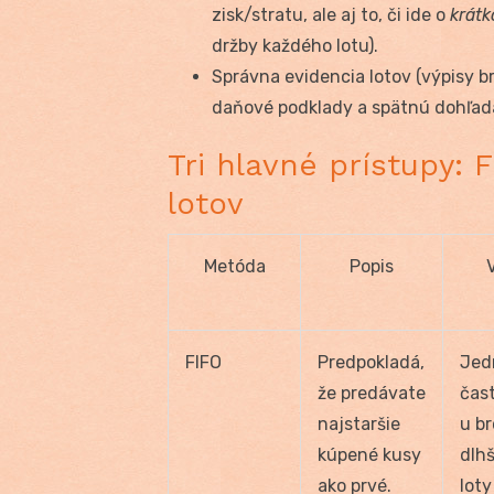
zisk/stratu, ale aj to, či ide o
krát
držby každého lotu).
Správna evidencia lotov (výpisy br
daňové podklady a spätnú dohľada
Tri hlavné prístupy: 
lotov
Metóda
Popis
FIFO
Predpokladá,
Jed
že predávate
čas
najstaršie
u br
kúpené kusy
dlh
ako prvé.
lot