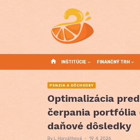
Skip
to
content
home
INŠTITÚCIE
FINANČNÝ TRH
PENZIA A DÔCHODKY
Optimalizácia pred
čerpania portfólia 
daňové dôsledky
By
L. Horváthová
Posted
19. 4. 2026