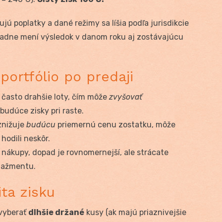
jú poplatky a dané režimy sa líšia podľa jurisdikcie
ásadne mení výsledok v danom roku aj zostávajúcu
portfólio po predaji
 často drahšie loty, čím môže
zvyšovať
 budúce zisky pri raste.
znižuje
budúcu
priemernú cenu zostatku, môže
 hodili neskôr.
 nákupy, dopad je rovnomernejší, ale strácate
nažmentu.
ita zisku
e vyberať
dlhšie držané
kusy (ak majú priaznivejšie