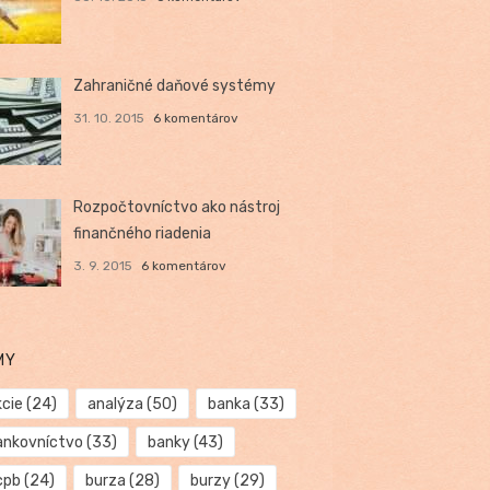
Zahraničné daňové systémy
31. 10. 2015
6 komentárov
Rozpočtovníctvo ako nástroj
finančného riadenia
3. 9. 2015
6 komentárov
MY
kcie
(24)
analýza
(50)
banka
(33)
ankovníctvo
(33)
banky
(43)
cpb
(24)
burza
(28)
burzy
(29)