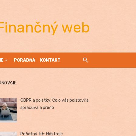
Finančný web
IE
PORADŇA
KONTAKT
JNOVŠIE
GDPR a poistky: Čo o vás poisťovňa
spracúva a prečo
Peňažný trh: Nástroje