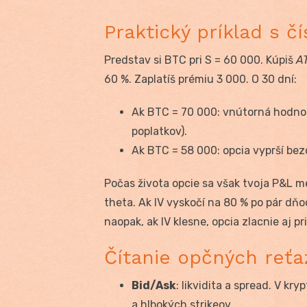
Praktický príklad s čí
Predstav si BTC pri S = 60 000. Kúpiš
AT
60 %. Zaplatíš prémiu 3 000. O 30 dní:
Ak BTC = 70 000: vnútorná hodnota
poplatkov).
Ak BTC = 58 000: opcia vyprší bez
Počas života opcie sa však tvoja P&L me
theta. Ak IV vyskočí na 80 % po pár dň
naopak, ak IV klesne, opcia zlacnie aj pr
Čítanie opčných reťa
Bid/Ask
: likvidita a spread. V kr
a hlbokých strikeov.