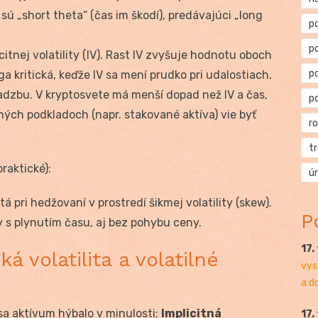
 „short theta“ (čas im škodí), predávajúci „long
p
p
citnej volatility (IV). Rast IV zvyšuje hodnotu oboch
p
a kritická, keďže IV sa mení prudko pri udalostiach.
 sadzbu. V kryptosvete má menší dopad než IV a čas,
p
ných podkladoch (napr. stakované aktíva) vie byť
r
t
raktické):
ú
žitá pri hedžovaní v prostredí šikmej volatility (skew).
P
 s plynutím času, aj bez pohybu ceny.
17.
ká volatilita a volatilné
vys
a d
sa aktívum hýbalo v minulosti;
Implicitná
17.