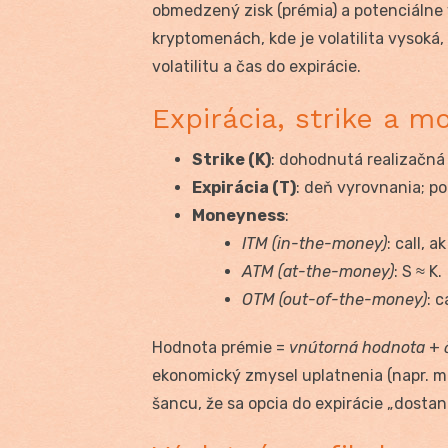
obmedzený zisk (prémia) a potenciálne v
kryptomenách, kde je volatilita vysoká
volatilitu a čas do expirácie.
Expirácia, strike a 
Strike (K)
: dohodnutá realizačná
Expirácia (T)
: deň vyrovnania; p
Moneyness
:
ITM (in-the-money)
: call, a
ATM (at-the-money)
: S ≈ K.
OTM (out-of-the-money)
: c
Hodnota prémie =
vnútorná hodnota
+
ekonomický zmysel uplatnenia (napr. m
šancu, že sa opcia do expirácie „dostane