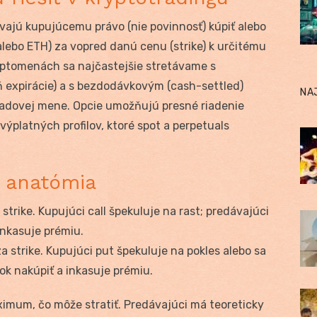
ávajú kupujúcemu právo (nie povinnosť) kúpiť alebo
lebo ETH) za vopred danú cenu (strike) k určitému
ryptomenách sa najčastejšie stretávame s
ň expirácie) a s bezdodávkovým (cash-settled)
NA
ladovej mene. Opcie umožňujú presné riadenie
 výplatných profilov, ktoré spot a perpetuals
á anatómia
 strike. Kupujúci call špekuluje na rast; predávajúci
inkasuje prémiu.
a strike. Kupujúci put špekuluje na pokles alebo sa
ok nakúpiť a inkasuje prémiu.
ximum, čo môže stratiť. Predávajúci má teoreticky