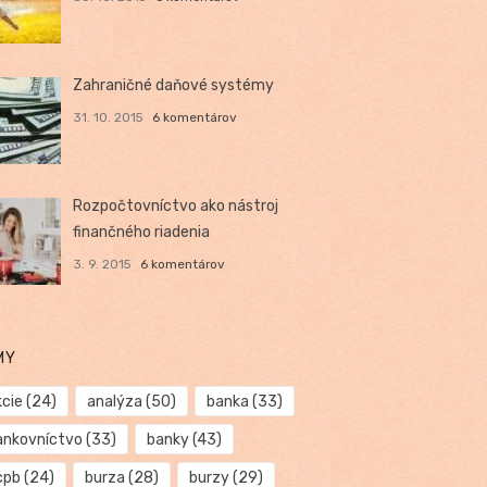
Zahraničné daňové systémy
31. 10. 2015
6 komentárov
Rozpočtovníctvo ako nástroj
finančného riadenia
3. 9. 2015
6 komentárov
MY
kcie
(24)
analýza
(50)
banka
(33)
ankovníctvo
(33)
banky
(43)
cpb
(24)
burza
(28)
burzy
(29)