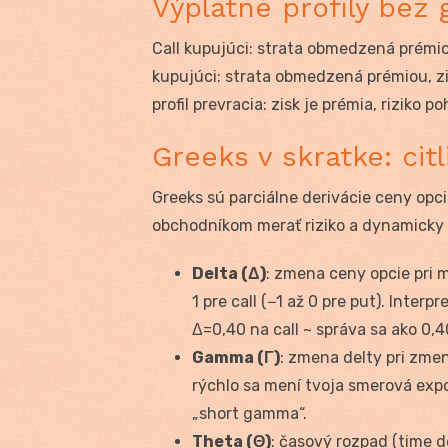
Výplatné profily bez g
Call kupujúci: strata obmedzená prémiou
kupujúci: strata obmedzená prémiou, zis
profil prevracia: zisk je prémia, riziko p
Greeks v skratke: citl
Greeks sú parciálne derivácie ceny op
obchodníkom merať riziko a dynamicky h
Delta (Δ)
: zmena ceny opcie pri 
1 pre call (−1 až 0 pre put). Interp
Δ=0,40 na call ~ správa sa ako 0,
Gamma (Γ)
: zmena delty pri zmen
rýchlo sa mení tvoja smerová expo
„short gamma“.
Theta (Θ)
: časový rozpad (time d