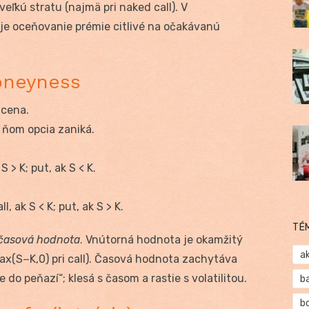
eľkú stratu (najmä pri naked call). V
, je oceňovanie prémie citlivé na očakávanú
moneyness
 cena.
o ňom opcia zaniká.
k S > K; put, ak S < K.
all, ak S < K; put, ak S > K.
TÉ
časová hodnota
. Vnútorná hodnota je okamžitý
a
ax(S−K,0) pri call). Časová hodnota zachytáva
 do peňazí“; klesá s časom a rastie s volatilitou.
b
b