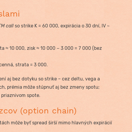
slami
M call
so strike K = 60 000, expirácia o 30 dní, IV ~
 ≈ 10 000, zisk ≈ 10 000 − 3 000 = 7 000 (bez
cenná, strata = 3 000.
ní aj bez dotyku so strike – cez deltu, vega a
och, prémia môže stúpnuť aj bez zmeny spotu;
i priaznivom spote.
zcov (option chain)
yptách môže byť spread širší mimo hlavných expirácií