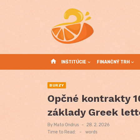
Skip
to
content
home
INŠTITÚCIE
FINANČNÝ TRH
BURZY
Opčné kontrakty 10
základy Greek lett
By
Mato Ondrus
Posted
28. 2. 2026
on
Time to Read:
-
words