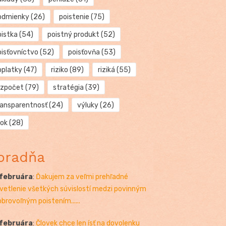
odmienky
(26)
poistenie
(75)
oistka
(54)
poistný produkt
(52)
oisťovníctvo
(52)
poisťovňa
(53)
oplatky
(47)
riziko
(89)
riziká
(55)
ozpočet
(79)
stratégia
(39)
ransparentnosť
(24)
výluky
(26)
rok
(28)
oradňa
 februára
:
Ďakujem za veľmi prehľadné
vetlenie všetkých súvislostí medzi povinným
obrovoľným poistením......
 februára
:
Človek chce len ísť na dovolenku