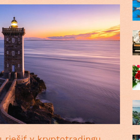
u riešiť v kryptotradingu