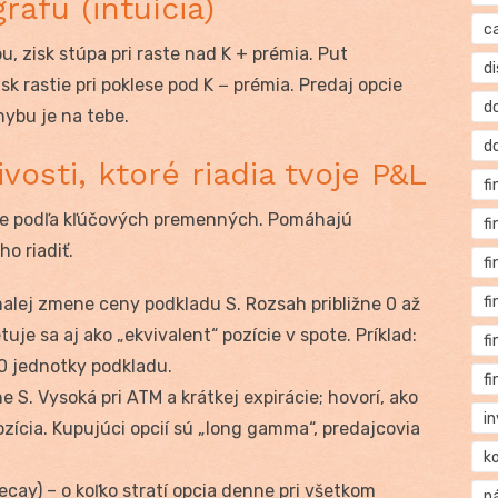
rafu (intuícia)
c
, zisk stúpa pri raste nad K + prémia. Put
di
k rastie pri poklese pod K − prémia. Predaj opcie
d
ohybu je na tebe.
d
ivosti, ktoré riadia tvoje P&L
f
cie podľa kľúčových premenných. Pomáhajú
f
o riadiť.
f
f
malej zmene ceny podkladu S. Rozsah približne 0 až
retuje sa aj ako „ekvivalent“ pozície v spote. Príklad:
f
40 jednotky podkladu.
f
e S. Vysoká pri ATM a krátkej expirácie; hovorí, ako
i
zícia. Kupujúci opcií sú „long gamma“, predajcovia
k
ecay) – o koľko stratí opcia denne pri všetkom
n