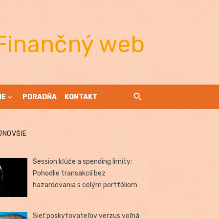
Finančný web
IE
PORADŇA
KONTAKT
JNOVŠIE
Session kľúče a spending limity:
Pohodlie transakcií bez
hazardovania s celým portfóliom
Sieť poskytovateľov verzus voľná