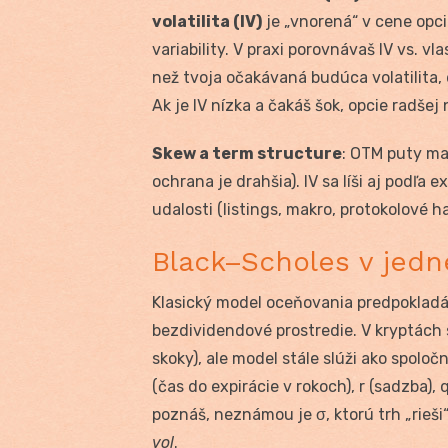
volatilita (IV)
je „vnorená“ v cene opc
variability. V praxi porovnávaš IV vs. v
než tvoja očakávaná budúca volatilita, 
Ak je IV nízka a čakáš šok, opcie radšej
Skew a term structure
: OTM puty ma
ochrana je drahšia). IV sa líši aj podľa 
udalosti (listings, makro, protokolové 
Black–Scholes v jedn
Klasický model oceňovania predpokladá
bezdividendové prostredie. V kryptách s
skoky), ale model stále slúži ako spoločný
(čas do expirácie v rokoch), r (sadzba), q
poznáš, neznámou je σ, ktorú trh „rieš
vol
.