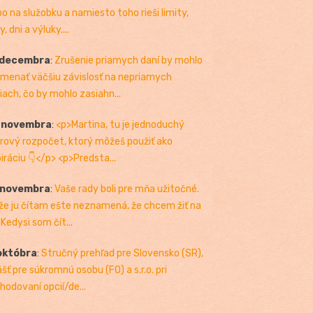
bo na služobku a namiesto toho rieši limity,
, dni a výluky....
 decembra
:
Zrušenie priamych daní by mohlo
menať väčšiu závislosť na nepriamych
iach, čo by mohlo zasiahn...
. novembra
:
<p>Martina, tu je jednoduchý
rový rozpočet, ktorý môžeš použiť ako
piráciu 👇</p> <p>Predsta...
 novembra
:
Vaše rady boli pre mňa užitočné.
 že ju čítam ešte neznamená, že chcem žiť na
 Kedysi som čít...
októbra
:
Stručný prehľad pre Slovensko (SR),
ášť pre súkromnú osobu (FO) a s.r.o. pri
hodovaní opcií/de...