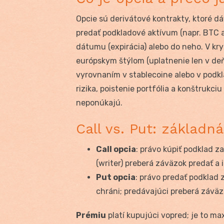
Opcie sú derivátové kontrakty, ktoré d
predať podkladové aktívum (napr. BTC a
dátumu (expirácia) alebo do neho. V k
európskym štýlom (uplatnenie len v de
vyrovnaním v stablecoine alebo v podk
rizika, poistenie portfólia a konštrukciu
neponúkajú.
Call vs. Put: základn
Call opcia
: právo kúpiť podklad za
(writer) preberá záväzok predať a 
Put opcia
: právo predať podklad z
chráni; predávajúci preberá záväz
Prémiu
platí kupujúci vopred; je to ma