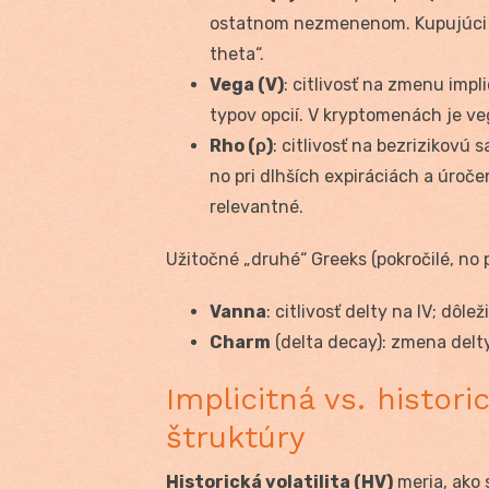
ostatnom nezmenenom. Kupujúci sú
theta“.
Vega (V)
: citlivosť na zmenu impli
typov opcií. V kryptomenách je veg
Rho (ρ)
: citlivosť na bezrizikovú
no pri dlhších expiráciách a úroče
relevantné.
Užitočné „druhé“ Greeks (pokročilé, no p
Vanna
: citlivosť delty na IV; dôle
Charm
(delta decay): zmena delty
Implicitná vs. historic
štruktúry
Historická volatilita (HV)
meria, ako 