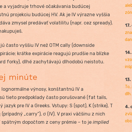
ale
ie a vyjadruje trhové očakávania budúcej
zóny
lastnú projekciu budúcej HV. Ak je IV výrazne vyššia
dáva zmysel predávať volatilitu (napr. cez spready).
17.
 nakupuješ.
zna
dan
jú často vyššiu IV než OTM cally (downside
14
expirácie; krátke expirácie reagujú prudšie na blízke
vzo
hard forky), dlhé zachytávajú dlhodobú neistotu.
inš
ej minúte
13.
To,
 lognormálne výnosy, konštantnú IV a
dlh.
ú tieto predpoklady často porušované (fat tails,
 jazyk pre IV a Greeks. Vstupy: S (spot), K (strike), T
4. 
 (prípadný „carry“), σ (IV). V praxi väčšinu z nich
zvl
obc
i“ spätným dopočtom z ceny prémie – to je
implied