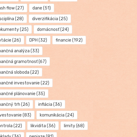
ash flow
(27)
dane
(51)
sciplína
(28)
diverzifikácia
(25)
okumenty
(25)
domácnosť
(24)
otácie
(26)
DPH
(32)
financie
(192)
inančná analýza
(33)
inančná gramotnosť
(67)
inančná sloboda
(22)
inančné investovanie
(22)
inančné plánovanie
(35)
inančný trh
(26)
inflácia
(36)
nvestovanie
(83)
komunikácia
(24)
ontrola
(22)
likvidita
(36)
limity
(68)
áklady
(36)
peniaze
(81)