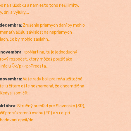
bo na služobku a namiesto toho rieši limity,
, dni a výluky....
 decembra
:
Zrušenie priamych daní by mohlo
menať väčšiu závislosť na nepriamych
iach, čo by mohlo zasiahn...
. novembra
:
<p>Martina, tu je jednoduchý
rový rozpočet, ktorý môžeš použiť ako
piráciu 👇</p> <p>Predsta...
 novembra
:
Vaše rady boli pre mňa užitočné.
 že ju čítam ešte neznamená, že chcem žiť na
 Kedysi som čít...
októbra
:
Stručný prehľad pre Slovensko (SR),
ášť pre súkromnú osobu (FO) a s.r.o. pri
hodovaní opcií/de...