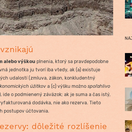
NA
 vznikajú
m alebo výškou
plnenia, ktorý sa pravdepodobne
 jednotka ju tvorí iba vtedy, ak (a) existuje
ých udalostí (zmluva, zákon, konkludentný
konomických úžitkov
a (c) výšku možno
spoľahlivo
(b), ide o podmienený záväzok; ak je suma a čas istý,
yfakturovaná dodávka, nie ako rezerva. Tieto
ch postupov účtovania.
zervy: dôležité rozlíšenie