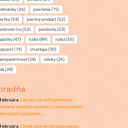
odmienky
(26)
poistenie
(75)
oistka
(54)
poistný produkt
(52)
oisťovníctvo
(52)
poisťovňa
(53)
oplatky
(47)
riziko
(89)
riziká
(55)
ozpočet
(79)
stratégia
(39)
ransparentnosť
(24)
výluky
(26)
rok
(28)
oradňa
 februára
:
Ďakujem za veľmi prehľadné
vetlenie všetkých súvislostí medzi povinným
obrovoľným poistením......
 februára
:
Človek chce len ísť na dovolenku