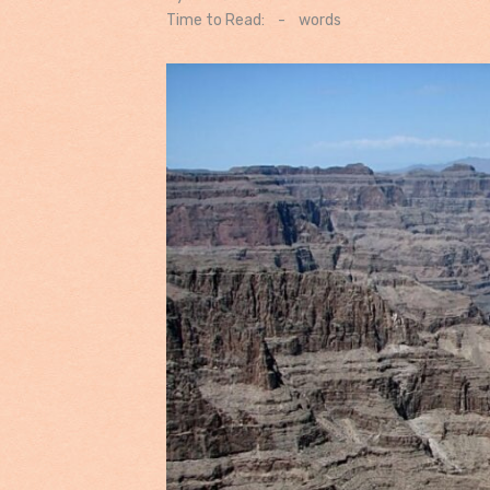
on
Time to Read:
-
words