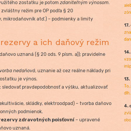
yužitého zostatku je potom
zdaniteľným výnosom
.
ale
: zvláštny režim pre OP podľa § 20
zóny
y, mikrodaňovník atď.) – podmienky a limity
17.
zna
dan
 rezervy a ich daňový režim
14
daňovo uznaná (§ 20 ods. 9 písm. a)); pravidelne
vzo
inš
tvorba nedaňová
, uznanie až cez reálne náklady pri
ostatku je výnos.
13.
To,
 sledovať pravdepodobnosť a výšku, aktualizovať
dlh.
ekultivácie, skládky, elektroodpad) – tvorba daňovo
4. 
ákonných podmienok.
zvl
 rezervy zdravotných poisťovní
– upravené
obc
daňovo uznaná.