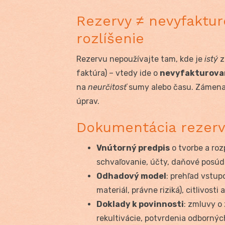
Rezervy ≠ nevyfaktu
rozlíšenie
Rezervu nepoužívajte tam, kde je
istý
z
faktúra) – vtedy ide o
nevyfakturova
na
neurčitosť
sumy alebo času. Zámena 
úprav.
Dokumentácia rezerv
Vnútorný predpis
o tvorbe a roz
schvaľovanie, účty, daňové posúd
Odhadový model
: prehľad vstup
materiál, právne riziká), citlivosti 
Doklady k povinnosti
: zmluvy o
rekultivácie, potvrdenia odbornýc