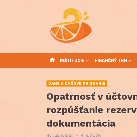
Skip
to
content
home
INŠTITÚCIE
FINANČNÝ TRH
DANE A DAŇOVÉ PRIZNANIE
Opatrnosť v účtovn
rozpúšťanie rezer
dokumentácia
By
Lukáš Kroc
Posted
4. 3. 2026