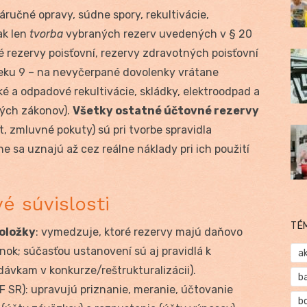
áručné opravy, súdne spory, rekultivácie,
ak len
tvorba
vybraných rezerv uvedených v § 20
é rezervy poisťovní, rezervy zdravotných poisťovní
eku 9 – na nevyčerpané dovolenky vrátane
é a odpadové rekultivácie, skládky, elektroodpad a
ných zákonov).
Všetky ostatné účtovné rezervy
t, zmluvné pokuty) sú pri tvorbe spravidla
e sa uznajú až cez reálne náklady pri ich použití
é súvislosti
TÉ
položky
: vymedzuje, ktoré rezervy majú daňovo
ok; súčasťou ustanovení sú aj pravidlá k
a
ávkam v konkurze/reštrukturalizácii).
b
F SR): upravujú priznanie, meranie, účtovanie
b