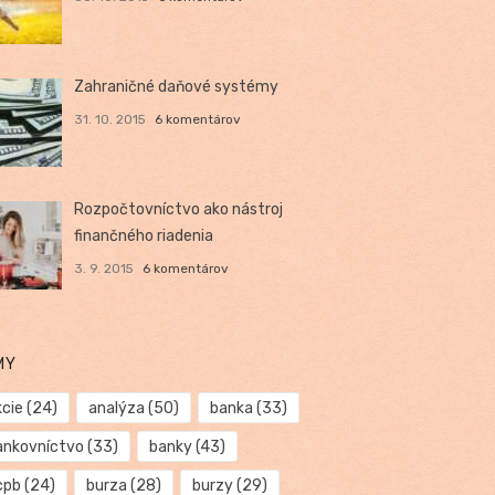
Zahraničné daňové systémy
31. 10. 2015
6 komentárov
Rozpočtovníctvo ako nástroj
finančného riadenia
3. 9. 2015
6 komentárov
MY
kcie
(24)
analýza
(50)
banka
(33)
ankovníctvo
(33)
banky
(43)
cpb
(24)
burza
(28)
burzy
(29)