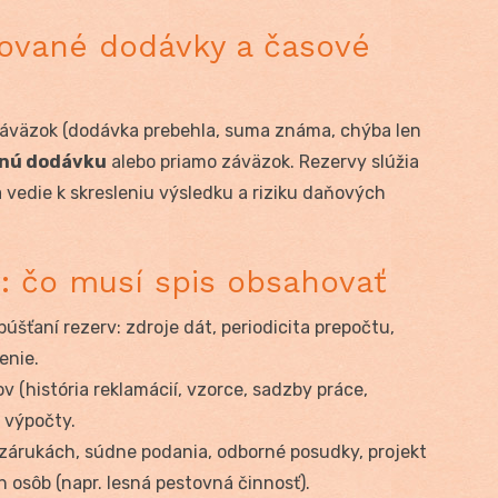
rované dodávky a časové
áväzok (dodávka prebehla, suma známa, chýba len
nú dodávku
alebo priamo záväzok. Rezervy slúžia
vedie k skresleniu výsledku a riziku daňových
: čo musí spis obsahovať
púšťaní rezerv: zdroje dát, periodicita prepočtu,
enie.
ov (história reklamácií, vzorce, sadzby práce,
a výpočty.
 zárukách, súdne podania, odborné posudky, projekt
h osôb (napr. lesná pestovná činnosť).