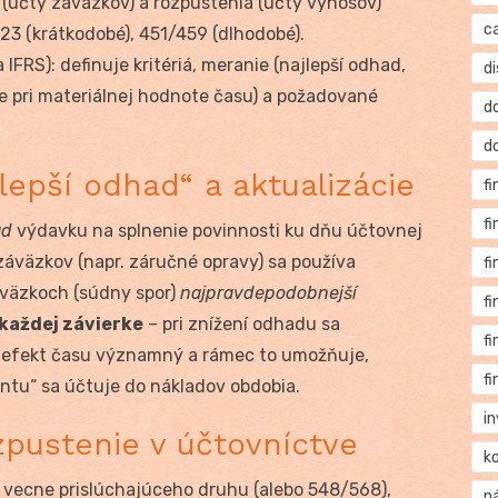
a (účty záväzkov) a rozpustenia (účty výnosov)
c
323 (krátkodobé), 451/459 (dlhodobé).
IFRS): definuje kritériá, meranie (najlepší odhad,
di
 pri materiálnej hodnote času) a požadované
d
d
lepší odhad“ a aktualizácie
f
f
ad
výdavku na splnenie povinnosti ku dňu účtovnej
záväzkov (napr. záručné opravy) sa používa
f
áväzkoch (súdny spor)
najpravdepodobnejší
f
každej závierke
– pri znížení odhadu sa
f
je efekt času významný a rámec to umožňuje,
f
ontu“ sa účtuje do nákladov obdobia.
i
zpustenie v účtovníctve
k
 vecne prislúchajúceho druhu (alebo 548/568),
n