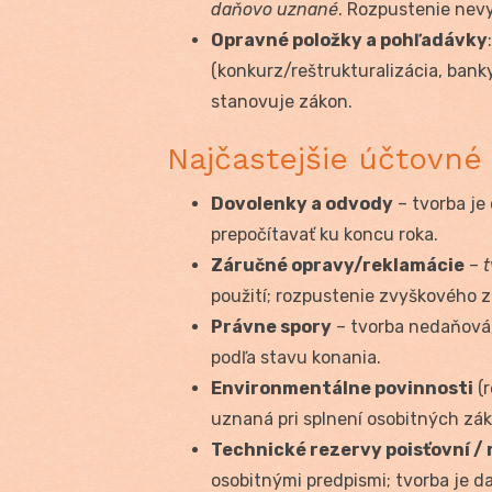
daňovo uznané
. Rozpustenie nev
Opravné položky a pohľadávky
(konkurz/reštrukturalizácia, bank
stanovuje zákon.
Najčastejšie účtovné
Dovolenky a odvody
– tvorba je 
prepočítavať ku koncu roka.
Záručné opravy/reklamácie
–
použití; rozpustenie zvyškového z
Právne spory
– tvorba nedaňová;
podľa stavu konania.
Environmentálne povinnosti
(r
uznaná pri splnení osobitných z
Technické rezervy poisťovní /
osobitnými predpismi; tvorba je 