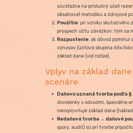
súvzťažne na príslušný účet reze
obsahovať metodiku a zdrojové po
Použitie
: pri vzniku skutočného 
prospech účtu záväzkov; tým sa ná
Rozpustenie
: ak dôvod pominul a
výnosov (účtová skupina 65x/66x)
základ dane (viď nižšie).
Vplyv na základ dane
scenáre
Daňovo uznaná tvorba podľa §
dovolenky s odvodmi, špeciálne en
neovplyvňuje
základ dane (náklad 
Nedaňová tvorba → daňové pou
spory, audit) sú pri tvorbe pripočí