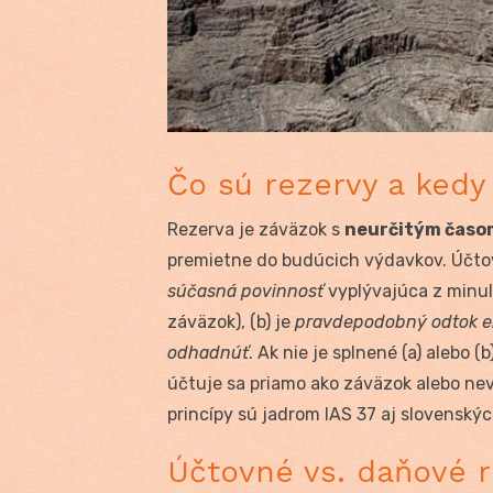
Čo sú rezervy a kedy
Rezerva je záväzok s
neurčitým časo
premietne do budúcich výdavkov. Účtovná
súčasná povinnosť
vyplývajúca z minul
záväzok), (b) je
pravdepodobný odtok e
odhadnúť
. Ak nie je splnené (a) alebo 
účtuje sa priamo ako záväzok alebo nev
princípy sú jadrom IAS 37 aj slovenský
Účtovné vs. daňové re