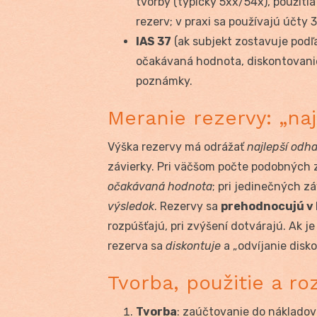
tvorby (typicky 5xx/54x), použiti
rezerv; v praxi sa používajú účty 
IAS 37
(ak subjekt zostavuje podľa 
očakávaná hodnota, diskontovanie
poznámky.
Meranie rezervy: „naj
Výška rezervy má odrážať
najlepší odh
závierky. Pri väčšom počte podobných 
očakávaná hodnota
; pri jedinečných z
výsledok
. Rezervy sa
prehodnocujú v 
rozpúšťajú, pri zvýšení dotvárajú. Ak 
rezerva sa
diskontuje
a „odvíjanie disk
Tvorba, použitie a ro
Tvorba
: zaúčtovanie do nákladov