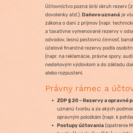
Účtovníctvo pozná širší okruh rezerv (z
dovolenky atď.).
Daňovo uznaná
je vš
zákona o dani z príjmov (napr. technick
a taxatívne vymenované rezervy v ods
odvodov, lesnú pestovnú činnosť, bansk
účelové finančné rezervy podľa osobit
(napr. na reklamácie, právne spory, audi
nedaňovým výdavkom
a do základu dan
alebo rozpustení.
Právny rámec a účtov
ZDP § 20 – Rezervy a opravné 
uznanú tvorbu a za akých podmien
opravným položkám (napr. k pohľad
Postupy účtovania
(opatrenie M