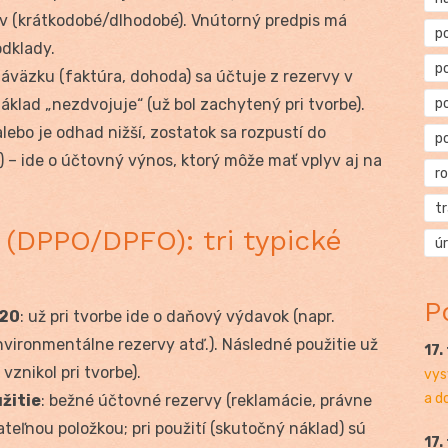
rv (krátkodobé/dlhodobé). Vnútorný predpis má
p
dklady.
p
záväzku (faktúra, dohoda) sa účtuje z rezervy v
klad „nezdvojuje“ (už bol zachytený pri tvorbe).
p
lebo je odhad nižší, zostatok sa rozpustí do
p
 – ide o účtovný výnos, ktorý môže mať vplyv aj na
r
t
 (DPPO/DPFO): tri typické
ú
P
 20
: už pri tvorbe ide o daňový výdavok (napr.
vironmentálne rezervy atď.). Následné použitie už
17.
vznikol pri tvorbe).
vys
a d
žitie
: bežné účtovné rezervy (reklamácie, právne
tateľnou položkou; pri použití (skutočný náklad) sú
17.