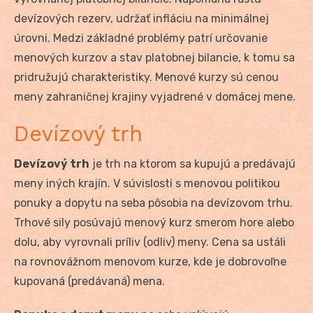
devízových rezerv, udržať infláciu na minimálnej
úrovni. Medzi základné problémy patrí určovanie
menových kurzov a stav platobnej bilancie, k tomu sa
pridružujú charakteristiky. Menové kurzy sú cenou
meny zahraničnej krajiny vyjadrené v domácej mene.
Devízový trh
Devízový trh
je trh na ktorom sa kupujú a predávajú
meny iných krajín. V súvislosti s menovou politikou
ponuky a dopytu na seba pôsobia na devízovom trhu.
Trhové sily posúvajú menový kurz smerom hore alebo
dolu, aby vyrovnali príliv (odliv) meny. Cena sa ustáli
na rovnovážnom menovom kurze, kde je dobrovoľne
kupovaná (predávaná) mena.