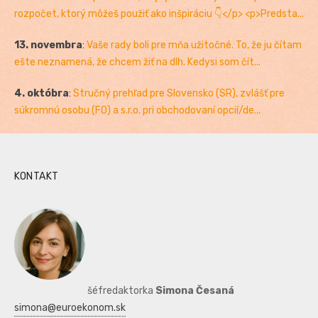
rozpočet, ktorý môžeš použiť ako inšpiráciu 👇</p> <p>Predsta...
13. novembra
:
Vaše rady boli pre mňa užitočné. To, že ju čítam
ešte neznamená, že chcem žiť na dlh. Kedysi som čít...
4. októbra
:
Stručný prehľad pre Slovensko (SR), zvlášť pre
súkromnú osobu (FO) a s.r.o. pri obchodovaní opcií/de...
KONTAKT
šéfredaktorka
Simona Česaná
simona@euroekonom.sk