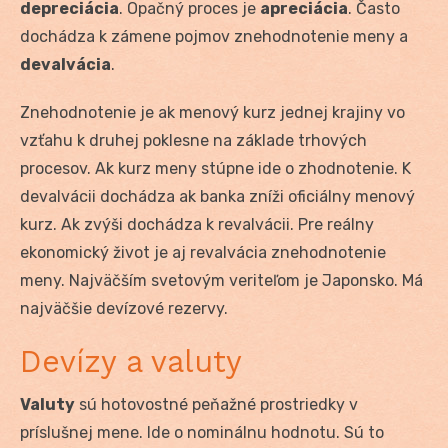
depreciácia
. Opačný proces je
apreciácia
. Často
dochádza k zámene pojmov znehodnotenie meny a
devalvácia
.
Znehodnotenie je ak menový kurz jednej krajiny vo
vzťahu k druhej poklesne na základe trhových
procesov. Ak kurz meny stúpne ide o zhodnotenie. K
devalvácii dochádza ak banka zníži oficiálny menový
kurz. Ak zvýši dochádza k revalvácii. Pre reálny
ekonomický život je aj revalvácia znehodnotenie
meny. Najväčším svetovým veriteľom je Japonsko. Má
najväčšie devízové rezervy.
Devízy a valuty
Valuty
sú hotovostné peňažné prostriedky v
príslušnej mene. Ide o nominálnu hodnotu. Sú to