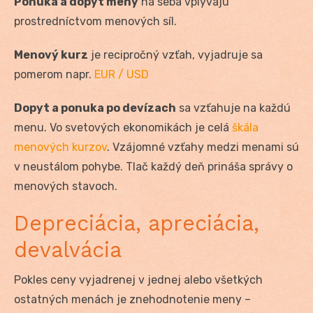
Ponuka a dopyt meny
na seba vplývajú
prostredníctvom menových síl.
Menový kurz
je recipročný vzťah, vyjadruje sa
pomerom napr.
EUR / USD
Dopyt a ponuka po devízach
sa vzťahuje na každú
menu. Vo svetových ekonomikách je celá
škála
menových kurzov
. Vzájomné vzťahy medzi menami sú
v neustálom pohybe. Tlač každý deň prináša správy o
menových stavoch.
Depreciácia, apreciácia,
devalvácia
Pokles ceny vyjadrenej v jednej alebo všetkých
ostatných menách je znehodnotenie meny –