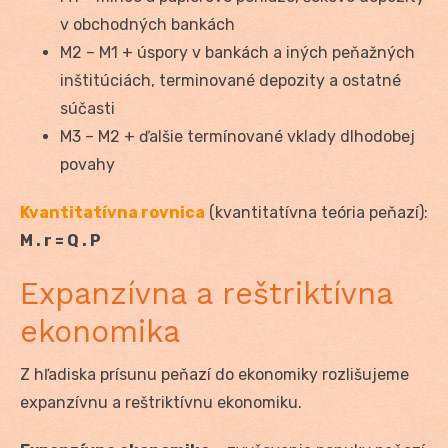
v obchodných bankách
M2 – M1 + úspory v bankách a iných peňažných
inštitúciách, terminované depozity a ostatné
súčasti
M3 – M2 + ďalšie termínované vklady dlhodobej
povahy
Kvantitatívna rovnica
(kvantitatívna teória peňazí):
M . r = Q . P
Expanzívna a reštriktívna
ekonomika
Z hľadiska prísunu peňazí do ekonomiky rozlišujeme
expanzívnu a reštriktívnu ekonomiku.