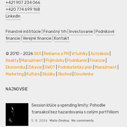
+421 907 234 066
+420 774 699 168
LinkedIn
Finančné inštitúcie
|
Finančný trh
|
Investovanie
|
Podnikové
financie
|
Verejné financie
|
Kontakt
© 2010 - 2026
SEO
|
Reklama a PR
|
Vrtuľníky
|
Autoškola
|
Reality
|
Manažment
|
Prijímáčky
|
Podnikanie
|
Financie
|
Ekonomika
|
Zdravie
|
SWOT
|
Podnikateľský plán
|
Manažment
|
Marketing
|
Kultúra
|
Skúšky
|
Obchod
|
Dovolenka
NAJNOVŠIE
Session kľúče a spending limity: Pohodlie
transakcií bez hazardovania s celým portfóliom
5. 8. 2026
Mato Ondrus
No comments