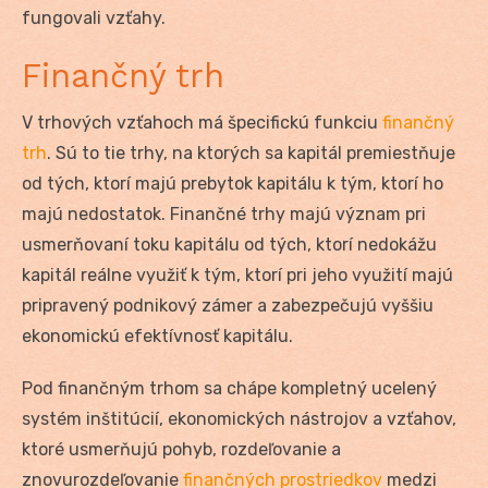
fungovali vzťahy.
Finančný trh
V trhových vzťahoch má špecifickú funkciu
finančný
trh
. Sú to tie trhy, na ktorých sa kapitál premiestňuje
od tých, ktorí majú prebytok kapitálu k tým, ktorí ho
majú nedostatok. Finančné trhy majú význam pri
usmerňovaní toku kapitálu od tých, ktorí nedokážu
kapitál reálne využiť k tým, ktorí pri jeho využití majú
pripravený podnikový zámer a zabezpečujú vyššiu
ekonomickú efektívnosť kapitálu.
Pod finančným trhom sa chápe kompletný ucelený
systém inštitúcií, ekonomických nástrojov a vzťahov,
ktoré usmerňujú pohyb, rozdeľovanie a
znovurozdeľovanie
finančných prostriedkov
medzi