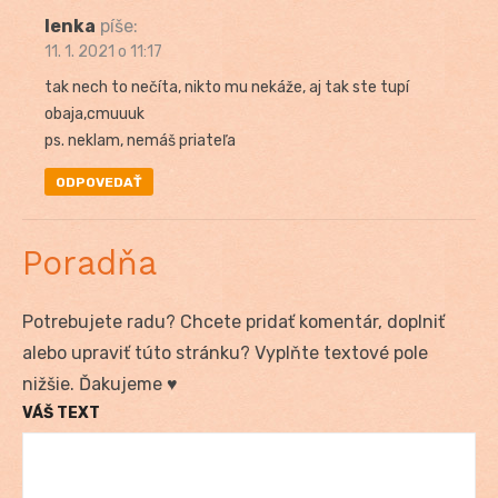
lenka
píše:
11. 1. 2021 o 11:17
tak nech to nečíta, nikto mu nekáže, aj tak ste tupí
obaja,cmuuuk
ps. neklam, nemáš priateľa
ODPOVEDAŤ
Poradňa
Potrebujete radu? Chcete pridať komentár, doplniť
alebo upraviť túto stránku? Vyplňte textové pole
nižšie. Ďakujeme ♥
VÁŠ TEXT