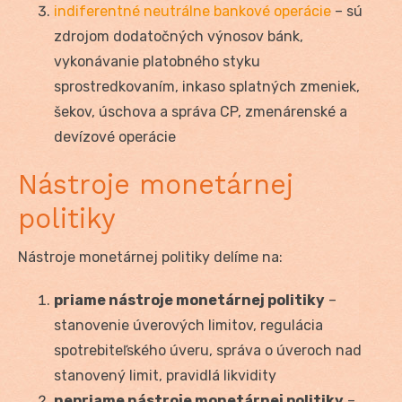
indiferentné neutrálne bankové operácie
– sú
zdrojom dodatočných výnosov bánk,
vykonávanie platobného styku
sprostredkovaním, inkaso splatných zmeniek,
šekov, úschova a správa CP, zmenárenské a
devízové operácie
Nástroje monetárnej
politiky
Nástroje monetárnej politiky delíme na:
priame nástroje monetárnej politiky
–
stanovenie úverových limitov, regulácia
spotrebiteľského úveru, správa o úveroch nad
stanovený limit, pravidlá likvidity
nepriame nástroje monetárnej politiky
–