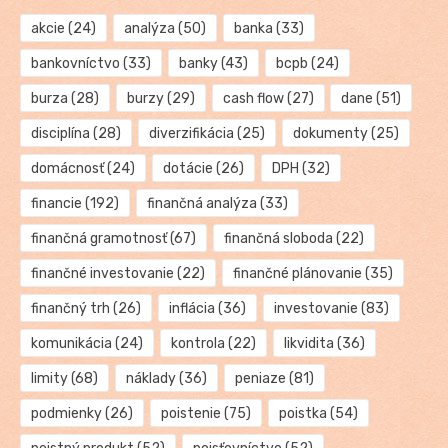
akcie
(24)
analýza
(50)
banka
(33)
bankovníctvo
(33)
banky
(43)
bcpb
(24)
burza
(28)
burzy
(29)
cash flow
(27)
dane
(51)
disciplína
(28)
diverzifikácia
(25)
dokumenty
(25)
domácnosť
(24)
dotácie
(26)
DPH
(32)
financie
(192)
finančná analýza
(33)
finančná gramotnosť
(67)
finančná sloboda
(22)
finančné investovanie
(22)
finančné plánovanie
(35)
finančný trh
(26)
inflácia
(36)
investovanie
(83)
komunikácia
(24)
kontrola
(22)
likvidita
(36)
limity
(68)
náklady
(36)
peniaze
(81)
podmienky
(26)
poistenie
(75)
poistka
(54)