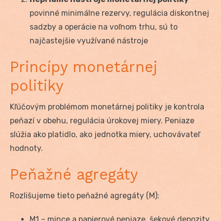
povinné minimálne rezervy, regulácia diskontnej
sadzby a operácie na voľnom trhu, sú to
najčastejšie využívané nástroje
Princípy monetárnej
politiky
Kľúčovým problémom monetárnej politiky je kontrola
peňazí v obehu, regulácia úrokovej miery. Peniaze
slúžia ako platidlo, ako jednotka miery, uchovávateľ
hodnoty.
Peňažné agregáty
Rozlišujeme tieto peňažné agregáty (M):
M1 – mince a papierové peniaze, šekové depozity