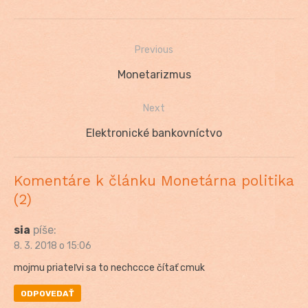
Previous
Navigácia
Previous
Monetarizmus
v
post:
Next
článku
Next
Elektronické bankovníctvo
post:
Komentáre k článku Monetárna politika
(2)
sia
píše:
8. 3. 2018 o 15:06
mojmu priateľvi sa to nechccce čítať cmuk
ODPOVEDAŤ