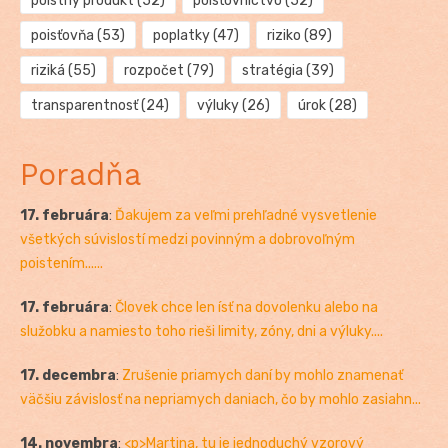
poistný produkt
(52)
poisťovníctvo
(52)
poisťovňa
(53)
poplatky
(47)
riziko
(89)
riziká
(55)
rozpočet
(79)
stratégia
(39)
transparentnosť
(24)
výluky
(26)
úrok
(28)
Poradňa
17. februára
:
Ďakujem za veľmi prehľadné vysvetlenie
všetkých súvislostí medzi povinným a dobrovoľným
poistením......
17. februára
:
Človek chce len ísť na dovolenku alebo na
služobku a namiesto toho rieši limity, zóny, dni a výluky....
17. decembra
:
Zrušenie priamych daní by mohlo znamenať
väčšiu závislosť na nepriamych daniach, čo by mohlo zasiahn...
14. novembra
:
<p>Martina, tu je jednoduchý vzorový