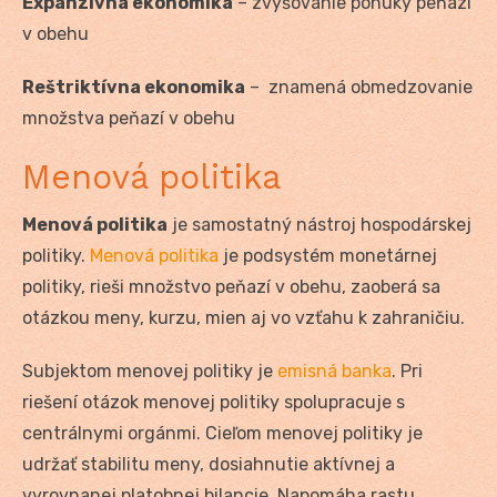
Expanzívna ekonomika
– zvyšovanie ponuky peňazí
v obehu
Reštriktívna ekonomika
– znamená obmedzovanie
množstva peňazí v obehu
Menová politika
Menová politika
je samostatný nástroj hospodárskej
politiky.
Menová politika
je podsystém monetárnej
politiky, rieši množstvo peňazí v obehu, zaoberá sa
otázkou meny, kurzu, mien aj vo vzťahu k zahraničiu.
Subjektom menovej politiky je
emisná banka
. Pri
riešení otázok menovej politiky spolupracuje s
centrálnymi orgánmi. Cieľom menovej politiky je
udržať stabilitu meny, dosiahnutie aktívnej a
vyrovnanej platobnej bilancie. Napomáha rastu