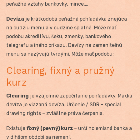
peňažné vzťahy bankovky, mince,…
Devíza
je krátkodobá peňažná pohľadávka znejúca
na cudziu menu a v cudzine splatná. Môže mať
podobu akreditívu, šeku, zmenky, bankového
telegrafu a iného príkazu. Devízy na zameniteľnú
menu sa nazývajú tvrdými. Môže mať podobu:
Clearing, fixný a pružný
kurz
Clearing
je vzájomné započítanie pohľadávky. Mäkká
devíza je viazaná devíza. Určenie / SDR – special
drawing rights – zvláštne práva čerpania.
Existuje
fixný (pevný) kurz
– určí ho emisná banka a
v dlhšom období sa nemení.