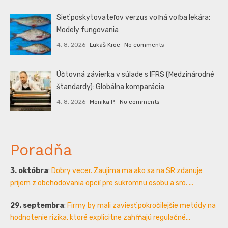
Sieť poskytovateľov verzus voľná voľba lekára:
Modely fungovania
4. 8. 2026
Lukáš Kroc
No comments
Účtovná závierka v súlade s IFRS (Medzinárodné
štandardy): Globálna komparácia
4. 8. 2026
Monika P.
No comments
Poradňa
3. októbra
:
Dobry vecer. Zaujima ma ako sa na SR zdanuje
prijem z obchodovania opcií pre sukromnu osobu a sro. ...
29. septembra
:
Firmy by mali zaviesť pokročilejšie metódy na
hodnotenie rizika, ktoré explicitne zahŕňajú regulačné...