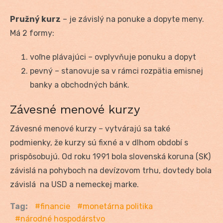
Pružný kurz
– je závislý na ponuke a dopyte meny.
Má 2 formy:
voľne plávajúci – ovplyvňuje ponuku a dopyt
pevný – stanovuje sa v rámci rozpätia emisnej
banky a obchodných bánk.
Závesné menové kurzy
Závesné menové kurzy – vytvárajú sa také
podmienky, že kurzy sú fixné a v dlhom období s
prispôsobujú. Od roku 1991 bola slovenská koruna (SK)
závislá na pohyboch na devízovom trhu, dovtedy bola
závislá na USD a nemeckej marke.
Tag:
financie
monetárna politika
národné hospodárstvo