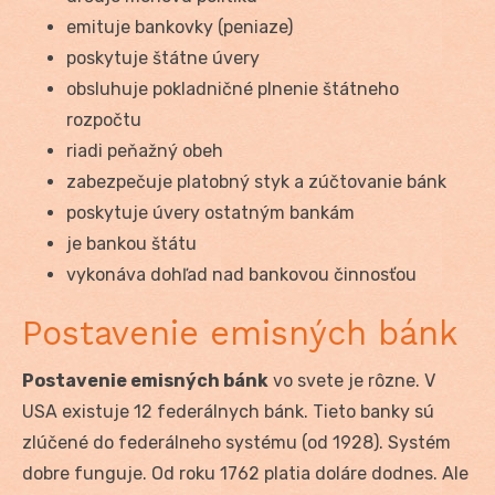
emituje bankovky (peniaze)
poskytuje štátne úvery
obsluhuje pokladničné plnenie štátneho
rozpočtu
riadi peňažný obeh
zabezpečuje platobný styk a zúčtovanie bánk
poskytuje úvery ostatným bankám
je bankou štátu
vykonáva dohľad nad bankovou činnosťou
Postavenie emisných bánk
Postavenie emisných bánk
vo svete je rôzne. V
USA existuje 12 federálnych bánk. Tieto banky sú
zlúčené do federálneho systému (od 1928). Systém
dobre funguje. Od roku 1762 platia doláre dodnes. Ale