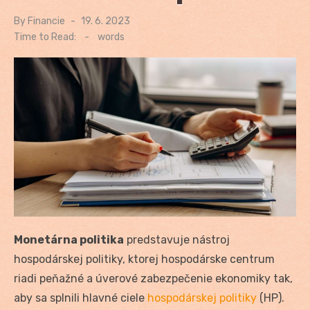
By
Financie
Posted
19. 6. 2023
on
Time to Read:
-
words
Monetárna politika
predstavuje nástroj
hospodárskej politiky, ktorej hospodárske centrum
riadi peňažné a úverové zabezpečenie ekonomiky tak,
aby sa splnili hlavné ciele
hospodárskej politiky
(HP).