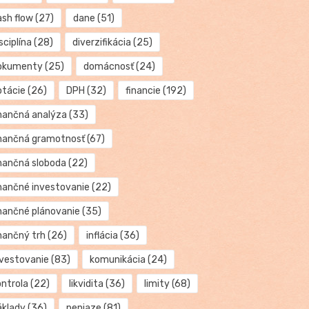
ash flow
(27)
dane
(51)
sciplína
(28)
diverzifikácia
(25)
okumenty
(25)
domácnosť
(24)
otácie
(26)
DPH
(32)
financie
(192)
inančná analýza
(33)
inančná gramotnosť
(67)
inančná sloboda
(22)
inančné investovanie
(22)
inančné plánovanie
(35)
inančný trh
(26)
inflácia
(36)
nvestovanie
(83)
komunikácia
(24)
ontrola
(22)
likvidita
(36)
limity
(68)
áklady
(36)
peniaze
(81)