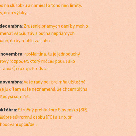
bo na služobku a namiesto toho rieši limity,
, dni a výluky....
 decembra
:
Zrušenie priamych daní by mohlo
menať väčšiu závislosť na nepriamych
iach, čo by mohlo zasiahn...
. novembra
:
<p>Martina, tu je jednoduchý
rový rozpočet, ktorý môžeš použiť ako
piráciu 👇</p> <p>Predsta...
 novembra
:
Vaše rady boli pre mňa užitočné.
 že ju čítam ešte neznamená, že chcem žiť na
 Kedysi som čít...
októbra
:
Stručný prehľad pre Slovensko (SR),
ášť pre súkromnú osobu (FO) a s.r.o. pri
hodovaní opcií/de...