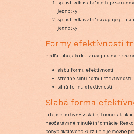
sprostredkovateľ emituje sekundá
jednotky
sprostredkovateľ nakupuje primárn
jednotky
Formy efektívnosti t
Podľa toho, ako kurz reaguje na nové n
slabú formu efektívnosti
stredne silnú formu efektívnosti
silnú formu efektívnosti
Slabá forma efektívn
Trh je efektívny v slabej forme, ak akc
neočakávané minulé informácie. Reakci
pohyb akciového kurzu nie je možné p