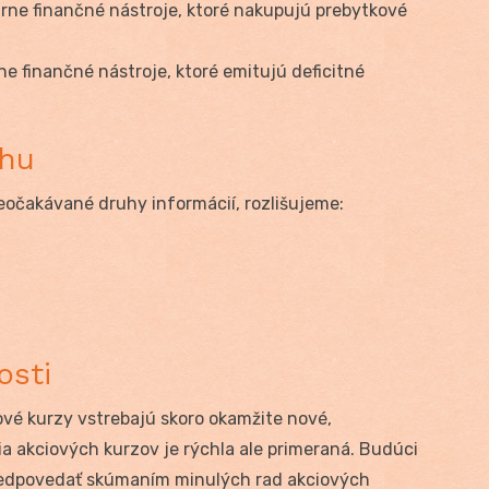
rne finančné nástroje, ktoré nakupujú prebytkové
e finančné nástroje, ktoré emitujú deficitné
rhu
eočakávané druhy informácií, rozlišujeme:
osti
iové kurzy vstrebajú skoro okamžite nové,
a akciových kurzov je rýchla ale primeraná. Budúci
redpovedať skúmaním minulých rad akciových