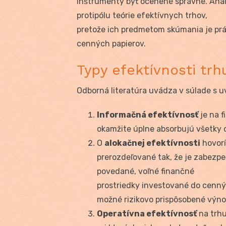
inštrumenty byť ocenené správne. Anal
protipólu teórie efektívnych trhov,
pretože ich predmetom skúmania je p
cenných papierov.
Typy efektívnosti trh
Odborná literatúra uvádza v súlade s uv
Informačná efektívnosť
je na 
okamžite úplne absorbujú všetky 
O
alokačnej efektívnosti
hovorí
prerozdeľované tak, že je zabezp
povedané, voľné finančné
prostriedky investované do cenný
možné rizikovo prispôsobené výno
Operatívna efektívnosť
na trhu