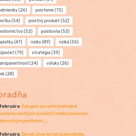
odmienky
(26)
poistenie
(75)
oistka
(54)
poistný produkt
(52)
oisťovníctvo
(52)
poisťovňa
(53)
oplatky
(47)
riziko
(89)
riziká
(55)
ozpočet
(79)
stratégia
(39)
ransparentnosť
(24)
výluky
(26)
rok
(28)
oradňa
 februára
:
Ďakujem za veľmi prehľadné
vetlenie všetkých súvislostí medzi povinným
obrovoľným poistením......
 februára
:
Človek chce len ísť na dovolenku