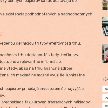
ýzy cenných papierov sa tak dostávajú do
ráve existencia podhodnotených a nadhodnotených
u
edenou definíciou tri typy efektívnosti trhu:
finančnom trhu dosiahnutá vtedy, keď kurzy
dostupné a relevantné informácie.
me vtedy, ak sú na trhu finančné zdroje
ečené ich maximálne možné využitie. Konkrétne
TÉ
ch papierov prinášajú investorom čo najvyššie
a
sy.
b
 predpokladá takú úroveň transakčných nákladov,
b