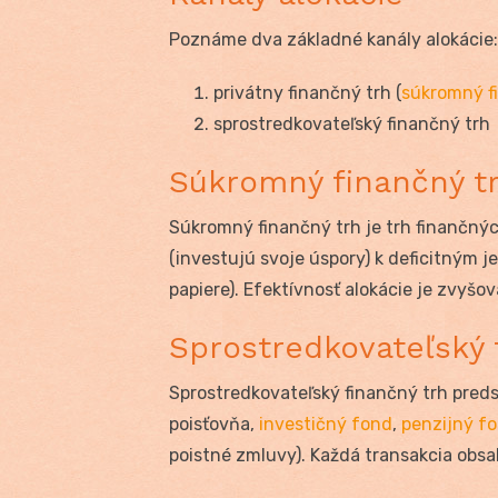
Poznáme dva základné kanály alokácie:
privátny finančný trh (
súkromný f
sprostredkovateľský finančný trh
Súkromný finančný t
Súkromný finančný trh je trh finančný
(investujú svoje úspory) k deficitným
papiere). Efektívnosť alokácie je zvyšo
Sprostredkovateľský 
Sprostredkovateľský finančný trh pred
poisťovňa,
investičný fond
,
penzijný f
poistné zmluvy). Každá transakcia obsa