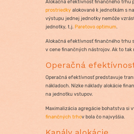
Alokačná efektívnosť finančného trhu 
prostriedky
alokované k jednotkám s n
výstupu jednej jednotky nemôže vzrásť 
jednotky, t.j.
Paretovo optimum
.
Alokačná efektívnosť finančného trhu s
v cene finančných nástrojov. Ak to tak n
Operačná efektívnos
Operačná efektívnosť predstavuje trans
nákladoch. Nízke náklady alokácie fina
na jednotku vstupov.
Maximalizácia agregácie bohatstva si v
finančných trho
v bola čo najvyššia.
Kanály alokácie