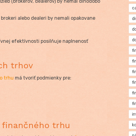
užieb (brokerov, dealerov) by nemal dlhodobo
c
brokeri alebo dealeri by nemali opakovane
di
d
d
ívnej efektívnosti posilňuje naplnenosť
f
f
ch trhov
f
o trhu
má tvoriť podmienky pre:
f
f
f
i
 finančného trhu
k
n