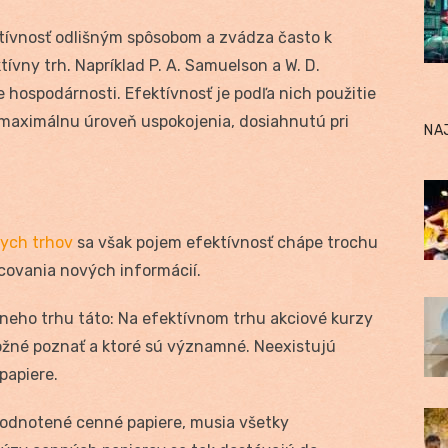
tívnosť odlišným spôsobom a zvádza často k
vny trh. Napríklad P. A. Samuelson a W. D.
 hospodárnosti. Efektívnosť je podľa nich použitie
 maximálnu úroveň uspokojenia, dosiahnutú pri
NA
nych trhov
sa však pojem efektívnosť chápe trochu
acovania nových informácií.
ívneho trhu táto: Na efektívnom trhu akciové kurzy
možné poznať a ktoré sú významné. Neexistujú
apiere.
ohodnotené cenné papiere, musia všetky