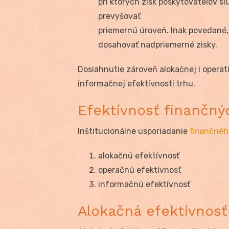
pri ktorých zisk poskytovateľov sl
prevyšovať
priemernú úroveň. Inak povedané, 
dosahovať nadpriemerné zisky.
Dosiahnutie zároveň alokačnej i operat
informačnej efektívnosti trhu.
Efektívnosť finančný
Inštitucionálne usporiadanie
finančnéh
alokačnú efektívnosť
operačnú efektívnosť
informačnú efektívnosť
Alokačná efektívnosť