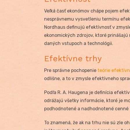
Veľká časť ekonómov chápe pojem efek
nesprávnemu vysvetleniu termínu efektí
Nordhaus definujú efektívnosť v zmysle
ekonomických zdrojov, ktoré prinášajú
daných vstupoch a technológii.
Efektívne trhy
Pre správne pochopenie
teórie efektív
odlišne, a to v zmysle efektívneho spr
Podľa R. A. Haugena je definícia efekt
odrážajú všetky informácie, ktoré je 
podhodnotené a nadhodnotené cenné p
To znamená, že ak na trhu nie sú zle 