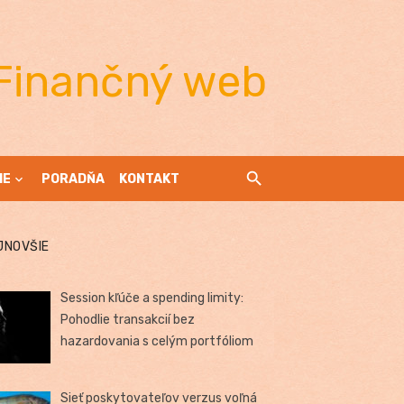
Finančný web
IE
PORADŇA
KONTAKT
JNOVŠIE
Session kľúče a spending limity:
Pohodlie transakcií bez
hazardovania s celým portfóliom
Sieť poskytovateľov verzus voľná