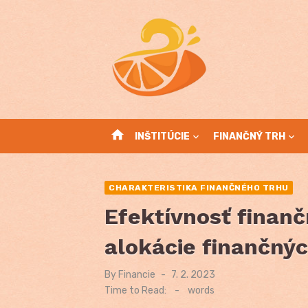
Skip
to
content
home
INŠTITÚCIE
FINANČNÝ TRH
CHARAKTERISTIKA FINANČNÉHO TRHU
Efektívnosť finan
alokácie finančnýc
By
Financie
Posted
7. 2. 2023
on
Time to Read:
-
words