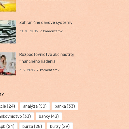
Zahraničné daňové systémy
31. 10. 2015
6 komentárov
Rozpočtovníctvo ako nástroj
finančného riadenia
3. 9. 2015
6 komentárov
MY
kcie
(24)
analýza
(50)
banka
(33)
ankovníctvo
(33)
banky
(43)
cpb
(24)
burza
(28)
burzy
(29)