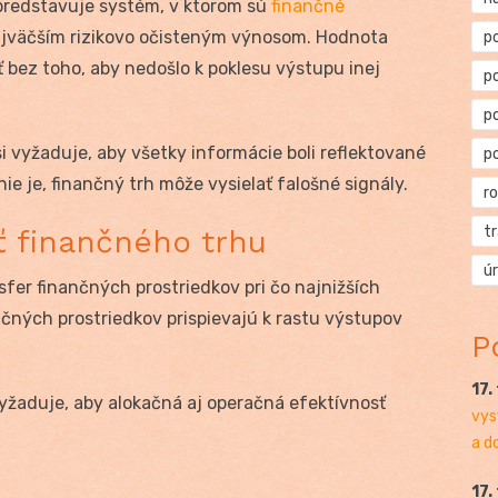
predstavuje systém, v ktorom sú
finančné
ajväčším rizikovo očisteným výnosom. Hodnota
p
bez toho, aby nedošlo k poklesu výstupu inej
p
p
i vyžaduje, aby všetky informácie boli reflektované
p
ie je, finančný trh môže vysielať falošné signály.
r
t
ť finančného trhu
ú
fer finančných prostriedkov pri čo najnižších
nčných prostriedkov prispievajú k rastu výstupov
P
17.
yžaduje, aby alokačná aj operačná efektívnosť
vys
a d
17.