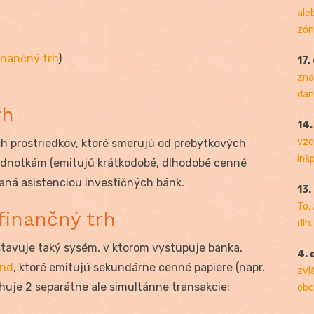
ale
zóny
inančný trh
)
17.
zna
dan
rh
14
vzo
ch prostriedkov, ktoré smerujú od prebytkových
inš
 jednotkám (emitujú krátkodobé, dlhodobé cenné
vaná asistenciou investičných bánk.
13.
To,
finančný trh
dlh.
stavuje taký sysém, v ktorom vystupuje banka,
4. 
ond
, ktoré emitujú sekundárne cenné papiere (napr.
zvl
huje 2 separátne ale simultánne transakcie:
obc