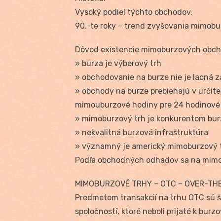
Vysoký podiel týchto obchodov.
90.-te roky – trend zvyšovania mimob
Dôvod existencie mimoburzových obch
» burza je výberový trh
» obchodovanie na burze nie je lacná z
» obchody na burze prebiehajú v určit
mimouburzové hodiny pre 24 hodinové 
» mimoburzový trh je konkurentom bur
» nekvalitná burzová infraštruktúra
» významný je americký mimoburzový tr
Podľa obchodných odhadov sa na mimo
MIMOBURZOVÉ TRHY – OTC – OVER-TH
Predmetom transakcií na trhu OTC sú š
spoločností, ktoré neboli prijaté k bu