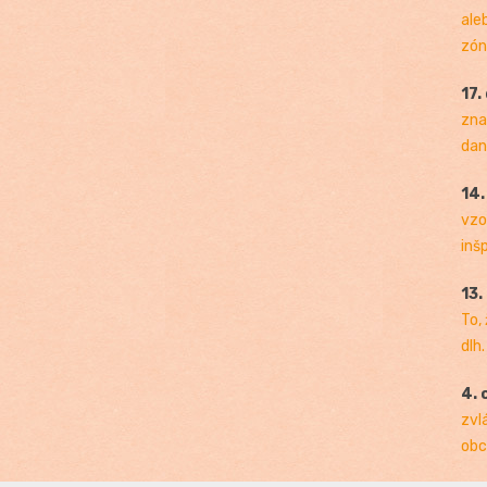
ale
zóny
17.
zna
dan
14
vzo
inš
13.
To,
dlh.
4. 
zvl
obc