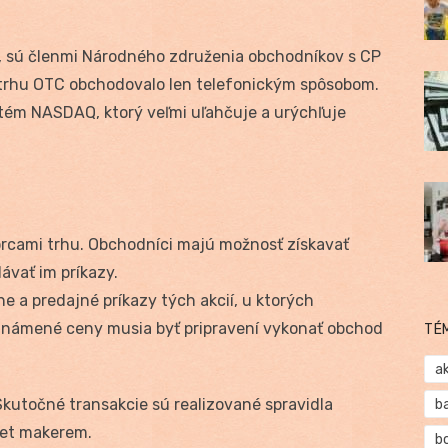
, sú členmi Národného združenia obchodníkov s CP
 trhu OTC obchodovalo len telefonickým spôsobom.
stém NASDAQ, ktorý veľmi uľahčuje a urýchľuje
.
orcami trhu. Obchodníci majú možnosť získavať
ávať im príkazy.
 a predajné príkazy tých akcií, u ktorých
známené ceny musia byť pripravení vykonať obchod
TÉ
a
kutočné transakcie sú realizované spravidla
b
ket makerem.
b