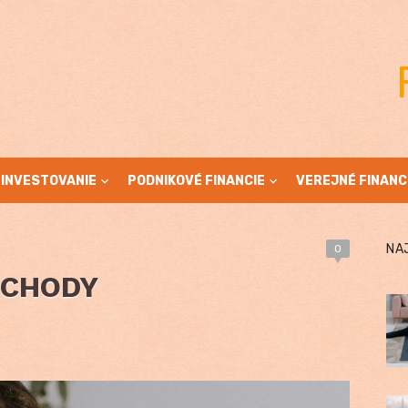
INVESTOVANIE
PODNIKOVÉ FINANCIE
VEREJNÉ FINANC
NA
0
BCHODY