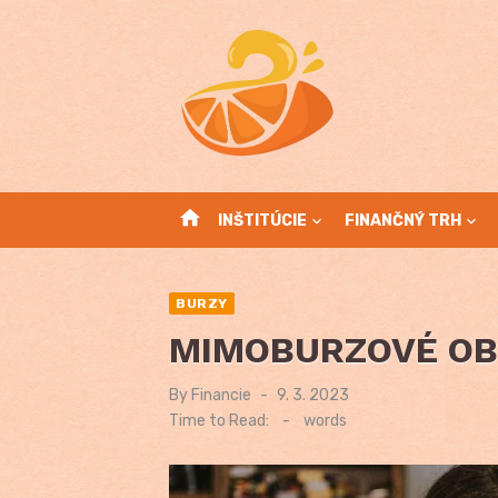
Skip
to
content
home
INŠTITÚCIE
FINANČNÝ TRH
BURZY
MIMOBURZOVÉ O
By
Financie
Posted
9. 3. 2023
on
Time to Read:
-
words