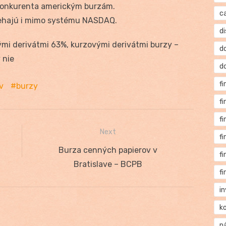
onkurenta americkým burzám.
c
ehajú i mimo systému NASDAQ.
di
mi derivátmi 63%, kurzovými derivátmi burzy –
d
 nie
d
f
v
burzy
f
f
Next
f
Next
Burza cenných papierov v
f
post:
Bratislave – BCPB
f
i
k
n