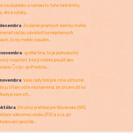
bo na služobku a namiesto toho rieši limity,
, dni a výluky....
 decembra
:
Zrušenie priamych daní by mohlo
menať väčšiu závislosť na nepriamych
iach, čo by mohlo zasiahn...
. novembra
:
<p>Martina, tu je jednoduchý
rový rozpočet, ktorý môžeš použiť ako
piráciu 👇</p> <p>Predsta...
 novembra
:
Vaše rady boli pre mňa užitočné.
 že ju čítam ešte neznamená, že chcem žiť na
 Kedysi som čít...
októbra
:
Stručný prehľad pre Slovensko (SR),
ášť pre súkromnú osobu (FO) a s.r.o. pri
hodovaní opcií/de...