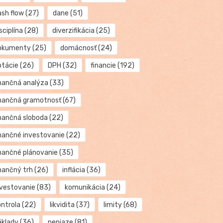
ash flow
(27)
dane
(51)
sciplína
(28)
diverzifikácia
(25)
okumenty
(25)
domácnosť
(24)
otácie
(26)
DPH
(32)
financie
(192)
inančná analýza
(33)
inančná gramotnosť
(67)
inančná sloboda
(22)
inančné investovanie
(22)
inančné plánovanie
(35)
inančný trh
(26)
inflácia
(36)
nvestovanie
(83)
komunikácia
(24)
ontrola
(22)
likvidita
(37)
limity
(68)
áklady
(36)
peniaze
(81)