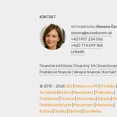
KONTAKT
šéfredaktorka
Simona Če
simona@euroekonom.sk
+421 907 234 066
+420 774 699 168
LinkedIn
Finančné inštitúcie
|
Finančný trh
|
Investovan
Podnikové financie
|
Verejné financie
|
Kontakt
© 2010 - 2026
SEO
|
Reklama a PR
|
Vrtuľníky
|
Autoškola
|
Reality
|
Manažment
|
Prijímáčky
|
Podnikanie
|
Financie
|
Ekonomika
|
Zdravie
|
S
Podnikateľský plán
|
Manažment
|
Marketing
|
Kultúra
|
Skúšky
|
Obchod
|
Dovolenka