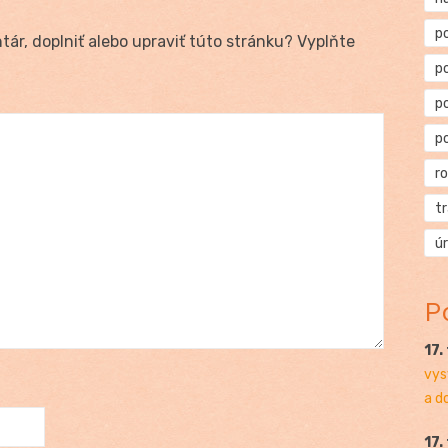
p
ár, doplniť alebo upraviť túto stránku? Vyplňte
p
p
p
r
t
ú
P
17.
vys
a d
17.