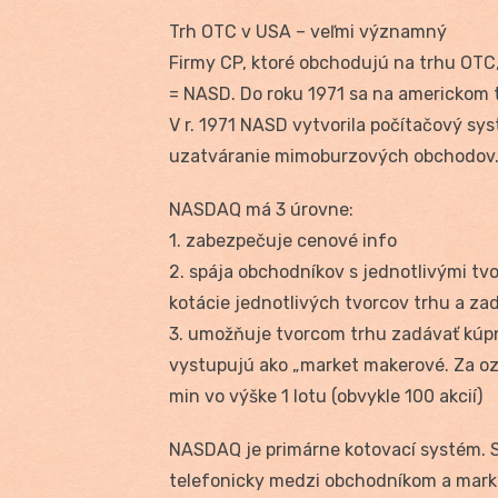
Trh OTC v USA – veľmi významný
Firmy CP, ktoré obchodujú na trhu OTC
= NASD. Do roku 1971 sa na americkom
V r. 1971 NASD vytvorila počítačový sy
uzatváranie mimoburzových obchodov
NASDAQ má 3 úrovne:
1. zabezpečuje cenové info
2. spája obchodníkov s jednotlivými tv
kotácie jednotlivých tvorcov trhu a zad
3. umožňuje tvorcom trhu zadávať kúpne
vystupujú ako „market makerové. Za o
min vo výške 1 lotu (obvykle 100 akcií)
NASDAQ je primárne kotovací systém. S
telefonicky medzi obchodníkom a mar