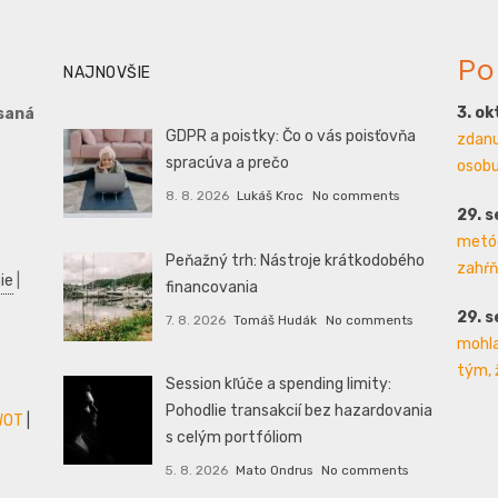
Po
NAJNOVŠIE
3. o
saná
GDPR a poistky: Čo o vás poisťovňa
zdanu
spracúva a prečo
osobu 
8. 8. 2026
Lukáš Kroc
No comments
29. 
metód
Peňažný trh: Nástroje krátkodobého
zahŕň
ie
|
financovania
29. 
7. 8. 2026
Tomáš Hudák
No comments
mohla
tým, 
Session kľúče a spending limity:
Pohodlie transakcií bez hazardovania
WOT
|
s celým portfóliom
5. 8. 2026
Mato Ondrus
No comments