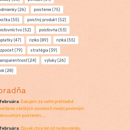
odmienky
(26)
poistenie
(75)
oistka
(55)
poistný produkt
(52)
oisťovníctvo
(52)
poisťovňa
(53)
oplatky
(47)
riziko
(89)
riziká
(55)
ozpočet
(79)
stratégia
(39)
ransparentnosť
(24)
výluky
(26)
rok
(28)
oradňa
 februára
:
Ďakujem za veľmi prehľadné
vetlenie všetkých súvislostí medzi povinným
obrovoľným poistením......
 februára
:
Človek chce len ísť na dovolenku