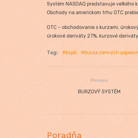
Systém NASDAQ predstavuje veľkého k
Obchody na americkom trhu OTC prebi
OTC – obchodovanie s kurzami, úrokový
úrokové deriváty 27%, kurzové deriváty
Tag:
bcpb
burza cenných papiero
Previous
Navigácia
Previous
BURZOVÝ SYSTÉM
v
post:
článku
Poradňa