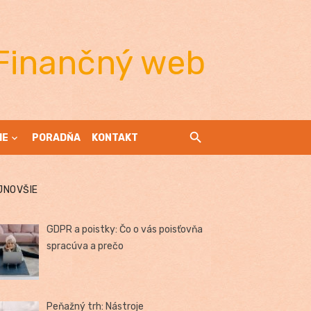
Finančný web
IE
PORADŇA
KONTAKT
JNOVŠIE
GDPR a poistky: Čo o vás poisťovňa
spracúva a prečo
Peňažný trh: Nástroje