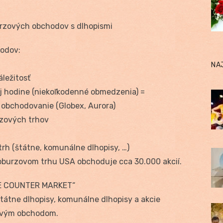
urzových obchodov s dlhopismi
odov:
NA
áležitosť
ej hodine (niekoľkodenné obmedzenia) =
obchodovanie (Globex, Aurora)
zových trhov
h (štátne, komunálne dlhopisy, …)
burzovom trhu USA obchoduje cca 30.000 akcií.
E COUNTER MARKET“
tátne dlhopisy, komunálne dlhopisy a akcie
rzovým obchodom.