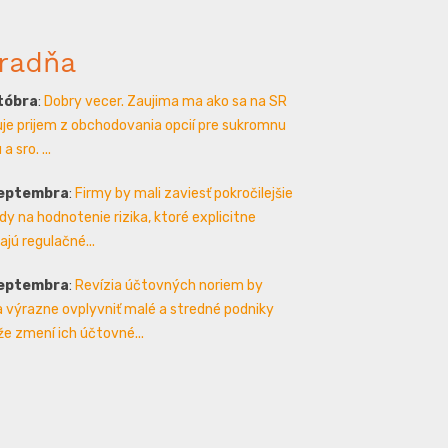
radňa
któbra
:
Dobry vecer. Zaujima ma ako sa na SR
je prijem z obchodovania opcií pre sukromnu
a sro. ...
septembra
:
Firmy by mali zaviesť pokročilejšie
y na hodnotenie rizika, ktoré explicitne
ajú regulačné...
septembra
:
Revízia účtovných noriem by
 výrazne ovplyvniť malé a stredné podniky
že zmení ich účtovné...