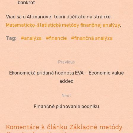
bankrot
Viac sa o Altmanovej teórii dočítate na stránke
Matematicko-štatistické metódy finančnej analýzy
.
Tag:
analýza
financie
finančná analýza
Previous
Navigácia
Previous
Ekonomická pridaná hodnota EVA – Economic value
v
post:
added
článku
Next
Next
Finančné plánovanie podniku
post:
Komentáre k článku Základné metódy