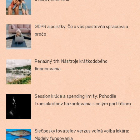
GDPR a poistky: Čo o vás poisťovňa spracúva a
prečo
Peňažný trh: Nástroje krátkodobého
financovania
Session kľúče a spending limity: Pohodlie
transakcií bez hazardovania s celým portfóliom
Sieť poskytovateľov verzus voľná voľba lekára:
Modely fungovania