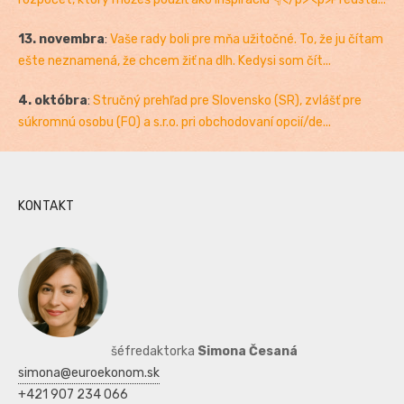
13. novembra
:
Vaše rady boli pre mňa užitočné. To, že ju čítam
ešte neznamená, že chcem žiť na dlh. Kedysi som čít...
4. októbra
:
Stručný prehľad pre Slovensko (SR), zvlášť pre
súkromnú osobu (FO) a s.r.o. pri obchodovaní opcií/de...
KONTAKT
šéfredaktorka
Simona Česaná
simona@euroekonom.sk
+421 907 234 066