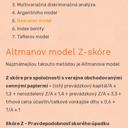
Multivariačná diskriminačná analýza
Argentiniho model
Beaverov model
Index bonity
Taflerov model
Altmanov model Z-skóre
Najznámejšou takouto metódou je Altmanove model:
Z skóre pre spoločnosti s verejne obchodovanými
cennými papiermi
= čistý prevádzkový kapitál/A x
1,2 + nerozdelený Z/A x 1,4 + prevádzkový Z/A x 3,3 +
trhová cena účastín/celkové vonkajšie dlhy x 0,6 +
T/A x 1
Skóre Z – Pravdepodobnosť skorého úpadku