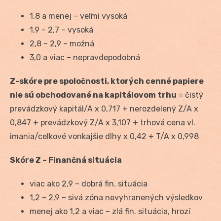
1,8 a menej – veľmi vysoká
1,9 – 2,7 – vysoká
2,8 – 2,9 – možná
3,0 a viac – nepravdepodobná
Z-skóre pre spoločnosti, ktorých cenné papiere
nie sú obchodované na kapitálovom trhu
= čistý
prevádzkový kapitál/A x 0,717 + nerozdelený Z/A x
0,847 + prevádzkový Z/A x 3,107 + trhová cena vl.
imania/celkové vonkajšie dlhy x 0,42 + T/A x 0,998
Skóre Z – Finančná situácia
viac ako 2,9 – dobrá fin. situácia
1,2 – 2,9 – sivá zóna nevyhranených výsledkov
menej ako 1,2 a viac – zlá fin. situácia, hrozí