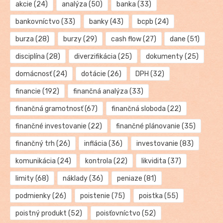
akcie
(24)
analýza
(50)
banka
(33)
bankovníctvo
(33)
banky
(43)
bcpb
(24)
burza
(28)
burzy
(29)
cash flow
(27)
dane
(51)
disciplína
(28)
diverzifikácia
(25)
dokumenty
(25)
domácnosť
(24)
dotácie
(26)
DPH
(32)
financie
(192)
finančná analýza
(33)
finančná gramotnosť
(67)
finančná sloboda
(22)
finančné investovanie
(22)
finančné plánovanie
(35)
finančný trh
(26)
inflácia
(36)
investovanie
(83)
komunikácia
(24)
kontrola
(22)
likvidita
(37)
limity
(68)
náklady
(36)
peniaze
(81)
podmienky
(26)
poistenie
(75)
poistka
(55)
poistný produkt
(52)
poisťovníctvo
(52)