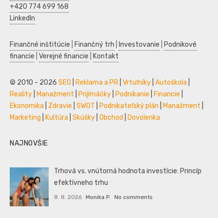
+420 774 699 168
LinkedIn
Finančné inštitúcie
|
Finančný trh
|
Investovanie
|
Podnikové
financie
|
Verejné financie
|
Kontakt
© 2010 - 2026
SEO
|
Reklama a PR
|
Vrtuľníky
|
Autoškola
|
Reality
|
Manažment
|
Prijímáčky
|
Podnikanie
|
Financie
|
Ekonomika
|
Zdravie
|
SWOT
|
Podnikateľský plán
|
Manažment
|
Marketing
|
Kultúra
|
Skúšky
|
Obchod
|
Dovolenka
NAJNOVŠIE
Trhová vs. vnútorná hodnota investície: Princíp
efektívneho trhu
8. 8. 2026
Monika P.
No comments