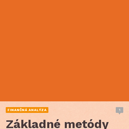
FINANČNÁ ANALÝZA
1
Základné metódy