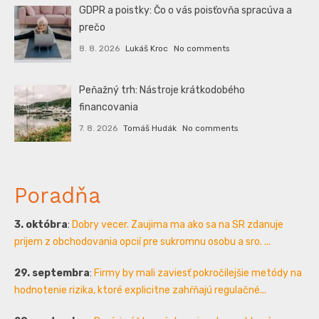
GDPR a poistky: Čo o vás poisťovňa spracúva a
prečo
8. 8. 2026
Lukáš Kroc
No comments
Peňažný trh: Nástroje krátkodobého
financovania
7. 8. 2026
Tomáš Hudák
No comments
Poradňa
3. októbra
:
Dobry vecer. Zaujima ma ako sa na SR zdanuje
prijem z obchodovania opcií pre sukromnu osobu a sro. ...
29. septembra
:
Firmy by mali zaviesť pokročilejšie metódy na
hodnotenie rizika, ktoré explicitne zahŕňajú regulačné...