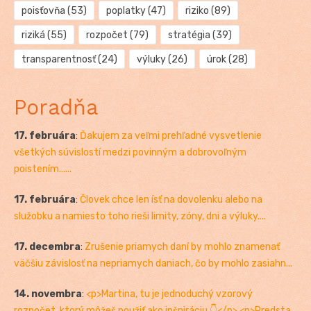
poisťovňa
(53)
poplatky
(47)
riziko
(89)
riziká
(55)
rozpočet
(79)
stratégia
(39)
transparentnosť
(24)
výluky
(26)
úrok
(28)
Poradňa
17. februára
:
Ďakujem za veľmi prehľadné vysvetlenie
všetkých súvislostí medzi povinným a dobrovoľným
poistením......
17. februára
:
Človek chce len ísť na dovolenku alebo na
služobku a namiesto toho rieši limity, zóny, dni a výluky....
17. decembra
:
Zrušenie priamych daní by mohlo znamenať
väčšiu závislosť na nepriamych daniach, čo by mohlo zasiahn...
14. novembra
:
<p>Martina, tu je jednoduchý vzorový
rozpočet, ktorý môžeš použiť ako inšpiráciu 👇</p> <p>Predsta...